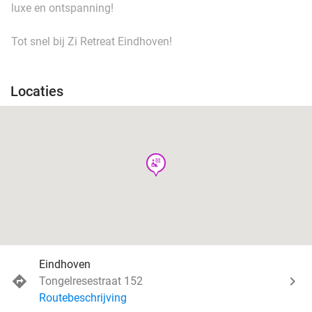
luxe en ontspanning!
Tot snel bij Zi Retreat Eindhoven!
Locaties
wellness
Eindhoven
Tongelresestraat 152
Routebeschrijving