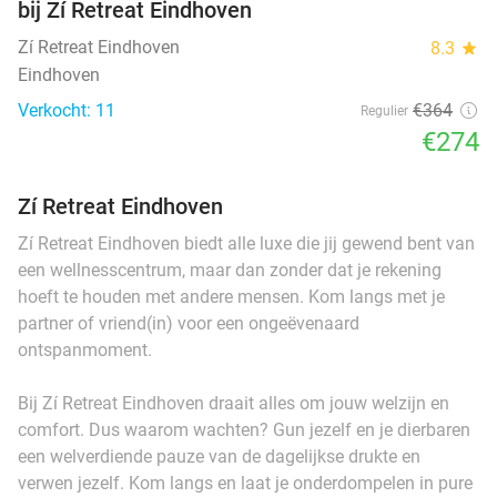
bij Zí Retreat Eindhoven
Zí Retreat Eindhoven
8.3
star
Eindhoven
Verkocht: 11
€364
Regulier
€274
Zí Retreat Eindhoven
Zí Retreat Eindhoven biedt alle luxe die jij gewend bent van
een wellnesscentrum, maar dan zonder dat je rekening
hoeft te houden met andere mensen. Kom langs met je
partner of vriend(in) voor een ongeëvenaard
ontspanmoment.
Bij Zí Retreat Eindhoven draait alles om jouw welzijn en
comfort. Dus waarom wachten? Gun jezelf en je dierbaren
een welverdiende pauze van de dagelijkse drukte en
verwen jezelf. Kom langs en laat je onderdompelen in pure