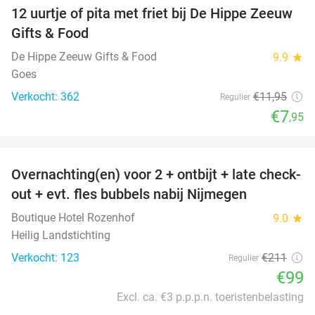
12 uurtje of pita met friet bij De Hippe Zeeuw
33%
Gifts & Food
De Hippe Zeeuw Gifts & Food
9.9
star
Goes
Verkocht: 362
€11
,95
Regulier
€7
,95
favorite_border
Overnachting(en) voor 2 + ontbijt + late check-
53%
out + evt. fles bubbels nabij Nijmegen
Boutique Hotel Rozenhof
9.0
star
Heilig Landstichting
Verkocht: 123
€211
Regulier
€99
Excl. ca. €3 p.p.p.n. toeristenbelasting