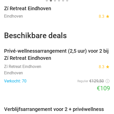
Zí Retreat Eindhoven
Eindhoven
8.3
star
Beschikbare deals
favorite_border
Privé-wellnessarrangement (2,5 uur) voor 2 bij
Zí Retreat Eindhoven
Zí Retreat Eindhoven
8.3
star
Eindhoven
Verkocht: 70
€129
,50
Regulier
€109
favorite_border
Verblijfsarrangement voor 2 + privéwellness