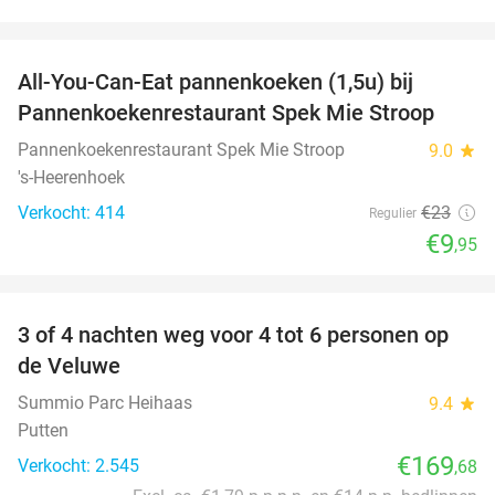
favorite_border
All-You-Can-Eat pannenkoeken (1,5u) bij
57%
Pannenkoekenrestaurant Spek Mie Stroop
Pannenkoekenrestaurant Spek Mie Stroop
9.0
star
's-Heerenhoek
Verkocht: 414
€23
Regulier
€9
,95
favorite_border
3 of 4 nachten weg voor 4 tot 6 personen op
de Veluwe
Summio Parc Heihaas
9.4
star
Putten
€169
Verkocht: 2.545
,68