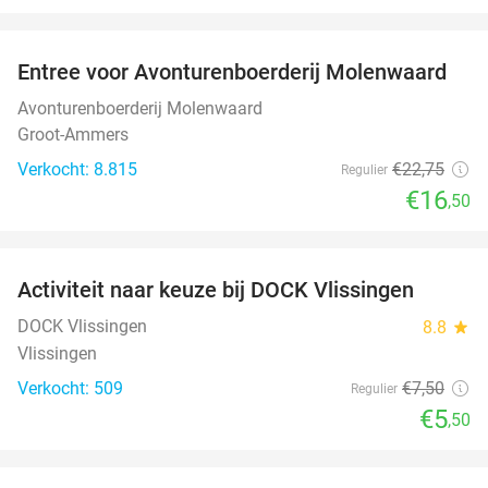
favorite_border
Entree voor Avonturenboerderij Molenwaard
27%
Avonturenboerderij Molenwaard
Groot-Ammers
Verkocht: 8.815
€22
,75
Regulier
€16
,50
favorite_border
Activiteit naar keuze bij DOCK Vlissingen
27%
DOCK Vlissingen
8.8
star
Vlissingen
Verkocht: 509
€7
,50
Regulier
€5
,50
favorite_border