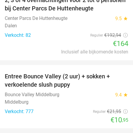
15%
bij Center Parcs De Huttenheugte
Center Parcs De Huttenheugte
9.5
star
Dalen
Verkocht: 82
€192
,94
Regulier
€164
Inclusief alle bijkomende kosten
favorite_border
Entree Bounce Valley (2 uur) + sokken +
50%
verkoelende slush puppy
Bounce Valley Middelburg
9.4
star
Middelburg
Verkocht: 777
€21
,95
Regulier
€10
,95
favorite_border