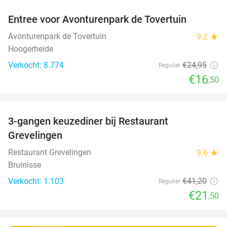
Entree voor Avonturenpark de Tovertuin
34%
Avonturenpark de Tovertuin
9.2
star
Hoogerheide
Verkocht: 8.774
€24
,95
Regulier
€16
,50
favorite_border
3-gangen keuzediner bij Restaurant
48%
Grevelingen
Restaurant Grevelingen
9.6
star
Bruinisse
Verkocht: 1.103
€41
,20
Regulier
€21
,50