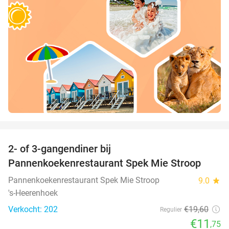
favorite_border
2- of 3-gangendiner bij
40%
Pannenkoekenrestaurant Spek Mie Stroop
Pannenkoekenrestaurant Spek Mie Stroop
9.0
star
's-Heerenhoek
Verkocht: 202
€19
,60
Regulier
€11
,75