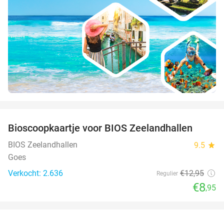
favorite_border
Bioscoopkaartje voor BIOS Zeelandhallen
31%
BIOS Zeelandhallen
9.5
star
Goes
Verkocht: 2.636
€12
,95
Regulier
€8
,95
favorite_border