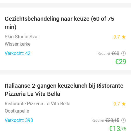
favorite_border
Gezichtsbehandeling naar keuze (60 of 75
52%
min)
Skin Studio Szar
9.7
star
Wissenkerke
Verkocht: 42
€60
Regulier
€29
favorite_border
Italiaanse 2-gangen keuzelunch bij Ristorante
41%
Pizzeria La Vita Bella
Ristorante Pizzeria La Vita Bella
9.7
star
Oostkapelle
Verkocht: 393
€23
,15
Regulier
€13
,75