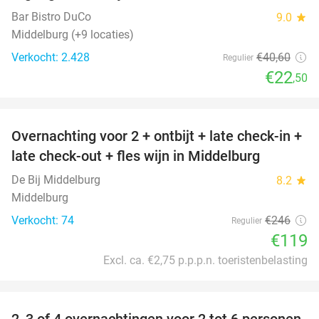
Bar Bistro DuCo
9.0
star
Middelburg (+9 locaties)
Verkocht: 2.428
€40
,60
Regulier
€22
,50
favorite_border
Overnachting voor 2 + ontbijt + late check-in +
52%
late check-out + fles wijn in Middelburg
De Bij Middelburg
8.2
star
Middelburg
Verkocht: 74
€246
Regulier
€119
Excl. ca. €2,75 p.p.p.n. toeristenbelasting
favorite_border
2, 3 of 4 overnachtingen voor 2 tot 6 personen