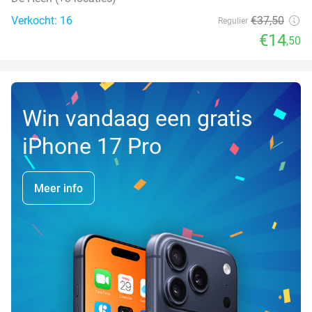
Verkocht: 16
€37
,50
Regulier
€14
,50
Win vandaag een gratis
iPhone 17 Pro
Meer info