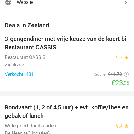
Website
favorite_border
Deals in Zeeland
3-gangendiner met vrije keuze van de kaart bij
43%
Restaurant OASSIS
Restaurant OASSIS
9.7
star
Zierikzee
Verkocht: 431
€41
,70
Regulier
€23
,95
favorite_border
Rondvaart (1, 2 of 4,5 uur) + evt. koffie/thee en
61%
NEW
gebak of lunch
TODAY
Waterpoort Rondvaarten
9.4
star
De Heen (+3 locaties)