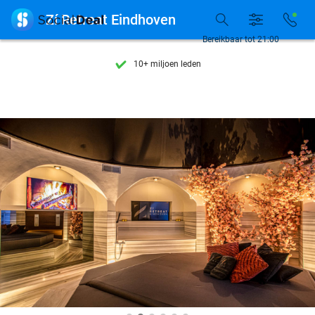
Ontdek 15.000+ deals

Zí Retreat Eindhoven
7 dagen per week beschikbaar
Bereikbaar tot 21:00
10+ miljoen leden
9,4
op basis van
206.330 reviews
Ontdek 15.000+ deals
7 dagen per week beschikbaar
10+ miljoen leden