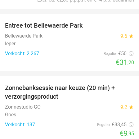
favorite_border
Entree tot Bellewaerde Park
38%
Bellewaerde Park
9.6
star
Ieper
Verkocht: 2.267
€50
Regulier
€31
,20
favorite_border
Zonnebanksessie naar keuze (20 min) +
70%
verzorgingsproduct
Zonnestudio GO
9.2
star
Goes
Verkocht: 137
€33
,45
Regulier
€9
,95