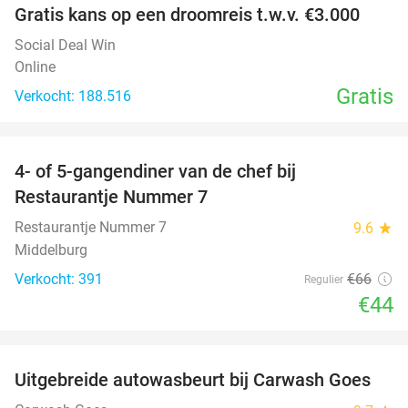
Gratis kans op een droomreis t.w.v. €3.000
Social Deal Win
Online
Gratis
Verkocht: 188.516
favorite_border
4- of 5-gangendiner van de chef bij
33%
Restaurantje Nummer 7
Restaurantje Nummer 7
9.6
star
Middelburg
Verkocht: 391
€66
Regulier
€44
favorite_border
Uitgebreide autowasbeurt bij Carwash Goes
36%