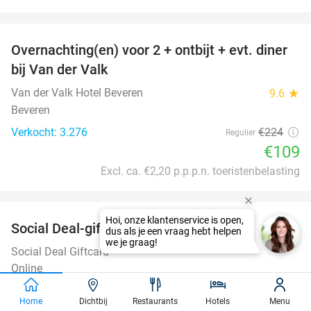
favorite_border
Overnachting(en) voor 2 + ontbijt + evt. diner
51%
bij Van der Valk
Van der Valk Hotel Beveren
9.6
star
Beveren
Verkocht: 3.276
€224
Regulier
€109
Excl. ca. €2,20 p.p.p.n. toeristenbelasting
favorite_border
Social Deal-giftcard van 5 tot 100 euro
Social Deal Giftcard
Online
€5
Verkocht: 76.906
Home
Dichtbij
Restaurants
Hotels
Menu