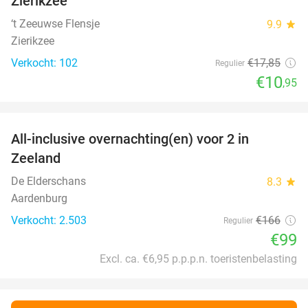
Zierikzee
‘t Zeeuwse Flensje
9.9
star
Zierikzee
Verkocht: 102
€17
,85
Regulier
€10
,95
favorite_border
All-inclusive overnachting(en) voor 2 in
40%
Zeeland
De Elderschans
8.3
star
Aardenburg
Verkocht: 2.503
€166
Regulier
€99
Excl. ca. €6,95 p.p.p.n. toeristenbelasting