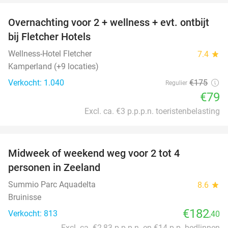
Overnachting voor 2 + wellness + evt. ontbijt
55%
bij Fletcher Hotels
Wellness-Hotel Fletcher
7.4
star
Kamperland (+9 locaties)
Verkocht: 1.040
€175
Regulier
€79
Excl. ca. €3 p.p.p.n. toeristenbelasting
favorite_border
Midweek of weekend weg voor 2 tot 4
personen in Zeeland
Summio Parc Aquadelta
8.6
star
Bruinisse
€182
Verkocht: 813
,40
Excl. ca. €2,83 p.p.p.n. en €14 p.p. bedlinnen