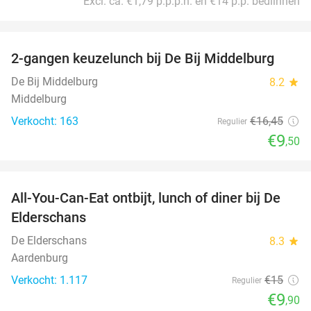
Excl. ca. €1,79 p.p.p.n. en €14 p.p. bedlinnen
favorite_border
2-gangen keuzelunch bij De Bij Middelburg
42%
De Bij Middelburg
8.2
star
Middelburg
Verkocht: 163
€16
,45
Regulier
€9
,50
favorite_border
All-You-Can-Eat ontbijt, lunch of diner bij De
34%
Elderschans
De Elderschans
8.3
star
Aardenburg
Verkocht: 1.117
€15
Regulier
€9
,90