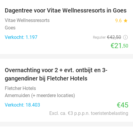
Dagentree voor Vitae Wellnessresorts in Goes
49%
Vitae Wellnessresorts
9.6
star
Goes
Verkocht: 1.197
€42
,50
Regulier
€21
,50
favorite_border
Overnachting voor 2 + evt. ontbijt en 3-
gangendiner bij Fletcher Hotels
Fletcher Hotels
Arnemuiden (+ meerdere locaties)
€45
Verkocht: 18.403
Excl. ca. €3 p.p.p.n. toeristenbelasting
favorite_border