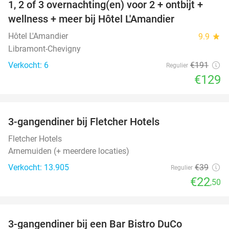
1, 2 of 3 overnachting(en) voor 2 + ontbijt +
32%
NEW
wellness + meer bij Hôtel L'Amandier
TODAY
Hôtel L'Amandier
9.9
star
Libramont-Chevigny
Verkocht: 6
€191
Regulier
€129
favorite_border
3-gangendiner bij Fletcher Hotels
42%
Fletcher Hotels
Arnemuiden (+ meerdere locaties)
Verkocht: 13.905
€39
Regulier
€22
,50
favorite_border
3-gangendiner bij een Bar Bistro DuCo
45%