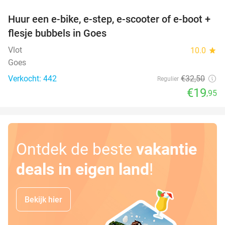
Huur een e-bike, e-step, e-scooter of e-boot +
39%
flesje bubbels in Goes
Vlot
10.0
star
Goes
Verkocht: 442
€32
,50
Regulier
€19
,95
Ontdek de beste
vakantie
deals in eigen land
!
Bekijk hier