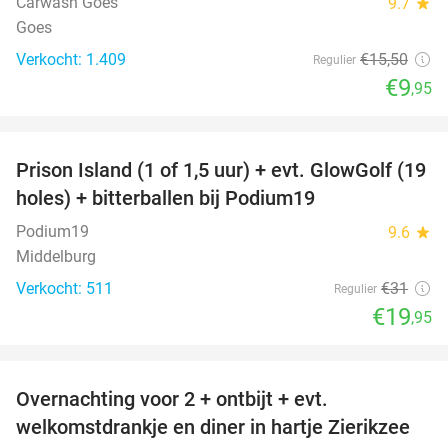
Carwash Goes
9.7
star
Goes
Verkocht: 1.409
€15
,50
Regulier
€9
,95
favorite_border
Prison Island (1 of 1,5 uur) + evt. GlowGolf (19
36%
holes) + bitterballen bij Podium19
Podium19
9.6
star
Middelburg
Verkocht: 511
€31
Regulier
€19
,95
favorite_border
Overnachting voor 2 + ontbijt + evt.
49%
welkomstdrankje en diner in hartje Zierikzee