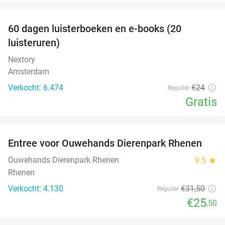
favorite_border
100%
60 dagen luisterboeken en e-books (20
luisteruren)
Nextory
Amsterdam
Verkocht: 6.474
€24
Regulier
Gratis
favorite_border
Entree voor Ouwehands Dierenpark Rhenen
19%
Ouwehands Dierenpark Rhenen
9.5
star
Rhenen
Verkocht: 4.130
€31
,50
Regulier
€25
,50
favorite_border