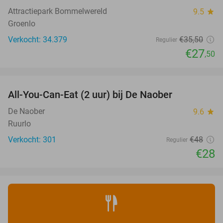
Attractiepark Bommelwereld
9.5
star
Groenlo
Verkocht: 34.379
€35
,50
Regulier
€27
,50
favorite_border
All-You-Can-Eat (2 uur) bij De Naober
42%
De Naober
9.6
star
Ruurlo
Verkocht: 301
€48
Regulier
€28