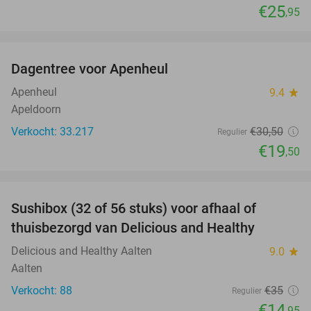
€25
,95
favorite_border
Dagentree voor Apenheul
36%
Apenheul
9.4
star
Apeldoorn
Verkocht: 33.217
€30
,50
Regulier
€19
,50
favorite_border
Sushibox (32 of 56 stuks) voor afhaal of
57%
thuisbezorgd van Delicious and Healthy
Delicious and Healthy Aalten
9.0
star
Aalten
Verkocht: 88
€35
Regulier
€14
,95