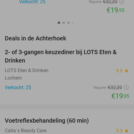
Verkocht: 25
€32
,20
Regulier
€19
,95
favorite_border
Deals in de Achterhoek
2- of 3-gangen keuzediner bij LOTS Eten &
38%
NEW
Drinken
TODAY
LOTS Eten & Drinken
9.9
star
Lochem
Verkocht: 25
€32
,20
Regulier
€19
,95
favorite_border
Voetreflexbehandeling (60 min)
55%
Catia´s Beauty Care
9.9
star