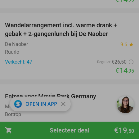
favorite_border
Wandelarrangement incl. warme drank +
44%
gebak + 2-gangenlunch bij De Naober
De Naober
9.6
star
Ruurlo
Verkocht: 47
€26
,50
Regulier
€14
,95
favorite_border
Entree voor Movie Park Germany
38%
close
OPEN IN APP
Movie Park Germany
9.4
star
Bottrop
Verkocht: 5.614
€59
,90
Regulier
€19
shopping_cart
Selecteer deal
,50
€36
,90