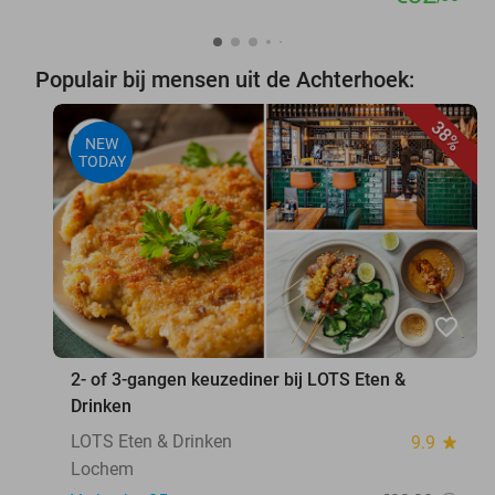
Populair bij mensen uit de Achterhoek:
38%
NEW
TODAY
favorite_border
2- of 3-gangen keuzediner bij LOTS Eten &
Drinken
LOTS Eten & Drinken
9.9
star
Lochem