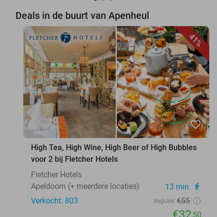
Deals in de buurt van Apenheul
41%
favorite_border
High Tea, High Wine, High Beer of High Bubbles
voor 2 bij Fletcher Hotels
Fletcher Hotels
Apeldoorn (+ meerdere locaties)
13 min.
directions_walk
Verkocht: 803
€55
Regulier
€32
,50