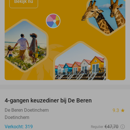
Bekijk nu
favorite_border
4-gangen keuzediner bij De Beren
46%
De Beren Doetinchem
9.3
star
Doetinchem
Verkocht: 319
€47
,70
Regulier