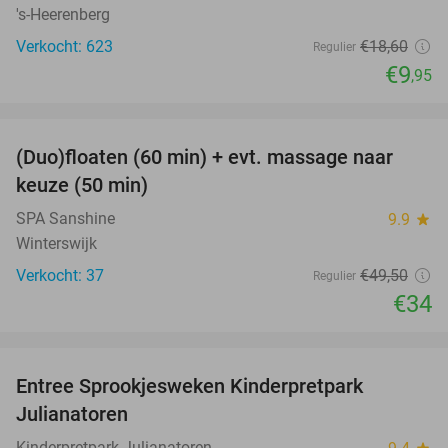
's-Heerenberg
Verkocht: 623
€18
,60
Regulier
€9
,95
favorite_border
(Duo)floaten (60 min) + evt. massage naar
31%
keuze (50 min)
SPA Sanshine
9.9
star
Winterswijk
Verkocht: 37
€49
,50
Regulier
€34
favorite_border
Entree Sprookjesweken Kinderpretpark
39%
Julianatoren
Kinderpretpark Julianatoren