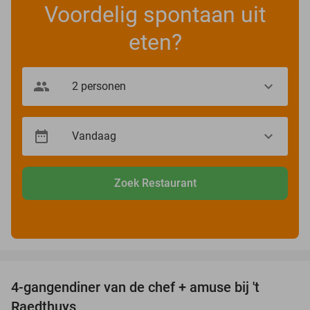
Voordelig spontaan uit
eten?
Zoek Restaurant
favorite_border
4-gangendiner van de chef + amuse bij 't
44%
Raedthuys