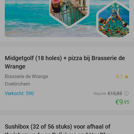
favorite_border
Midgetgolf (18 holes) + pizza bij Brasserie de
37%
Wrange
Brasserie de Wrange
9.7
star
Doetinchem
Verkocht: 590
€15
,85
Regulier
€9
,95
favorite_border
Sushibox (32 of 56 stuks) voor afhaal of
51%