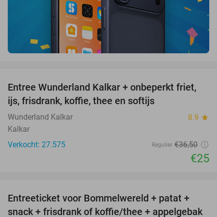
favorite_border
Entree Wunderland Kalkar + onbeperkt friet,
32%
ijs, frisdrank, koffie, thee en softijs
Wunderland Kalkar
8.9
star
Kalkar
Verkocht: 27.575
€36
,50
Regulier
€25
favorite_border
Entreeticket voor Bommelwereld + patat +
23%
snack + frisdrank of koffie/thee + appelgebak