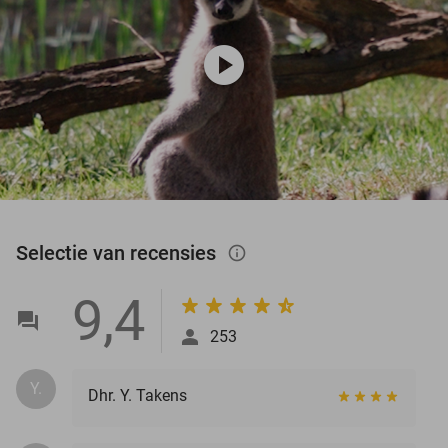
play_circle
Selectie van recensies
info_outlined
9,4
253
Y.
Dhr. Y. Takens