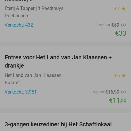
Eterij & Tapperij ’t Raedthuys
9.7
star
Doetinchem
Verkocht: 432
€59
Regulier
€33
favorite_border
Entree voor Het Land van Jan Klaassen +
30%
drankje
Het Land van Jan Klaassen
9.6
star
Braamt
Verkocht: 3.951
€16
,90
Regulier
€11
,80
favorite_border
3-gangen keuzediner bij Het Schaftlokaal
44%