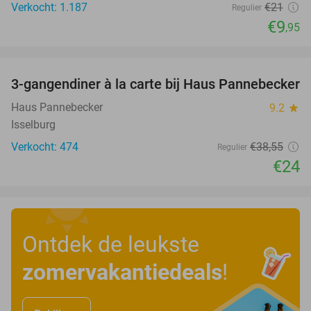
Verkocht: 1.187
€21
Regulier
€9
,95
favorite_border
3-gangendiner à la carte bij Haus Pannebecker
38%
Haus Pannebecker
9.2
star
Isselburg
Verkocht: 474
€38
,55
Regulier
€24
Ontdek de leukste
zomervakantiedeals
!