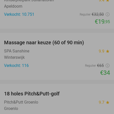
9.4
star
Apeldoorn
Verkocht: 10.751
€32
,50
Regulier
€19
,95
favorite_border
Massage naar keuze (60 of 90 min)
48%
SPA Sanshine
9.9
star
Winterswijk
Verkocht: 116
€65
Regulier
€34
favorite_border
18 holes Pitch&Putt-golf
53%
Pitch&Putt Groenlo
9.7
star
Groenlo