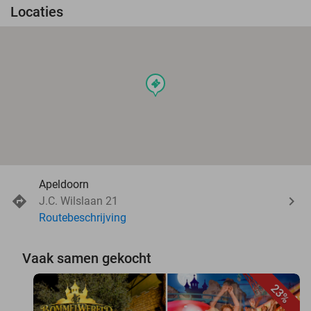
Locaties
events
Apeldoorn
J.C. Wilslaan 21
Routebeschrijving
Vaak samen gekocht
23%