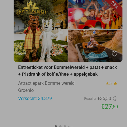
23%
favorite_border
Entreeticket voor Bommelwereld + patat + snack
+ frisdrank of koffie/thee + appelgebak
Attractiepark Bommelwereld
9.5
star
Groenlo
Verkocht: 34.379
€35
,50
Regulier
€27
,50