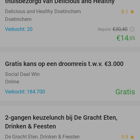
thuisbezorgd van Delicious and Healthy
Delicious and Healthy Doetinchem
8.1
star
Doetinchem
Verkocht: 20
€30
,40
Regulier
€14
,95
favorite_border
Gratis kans op een droomreis t.w.v. €3.000
Social Deal Win
Online
Gratis
Verkocht: 184.700
favorite_border
2-gangen keuzelunch bij De Gracht Eten,
47%
Drinken & Feesten
De Gracht Eten, Drinken & Feesten
9.9
star