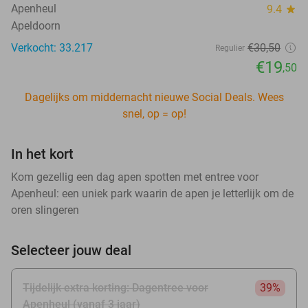
Apenheul
9.4
star
Apeldoorn
Verkocht: 33.217
€30
,50
Regulier
€19
,50
Dagelijks om middernacht nieuwe Social Deals. Wees
snel, op = op!
In het kort
Kom gezellig een dag apen spotten met entree voor
Apenheul: een uniek park waarin de apen je letterlijk om de
oren slingeren
Selecteer jouw deal
Tijdelijk extra korting: Dagentree voor
39%
Apenheul (vanaf 3 jaar)