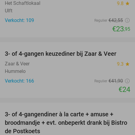
Het Schaftlokaal
9.8
star
Ulft
Verkocht: 109
€42
,55
Regulier
€23
,95
favorite_border
3- of 4-gangen keuzediner bij Zaar & Veer
43%
Zaar & Veer
9.3
star
Hummelo
Verkocht: 166
€41
,90
Regulier
€24
favorite_border
3- of 4-gangendiner à la carte + amuse +
49%
broodmandje + evt. onbeperkt drank bij Bistro
de Postkoets