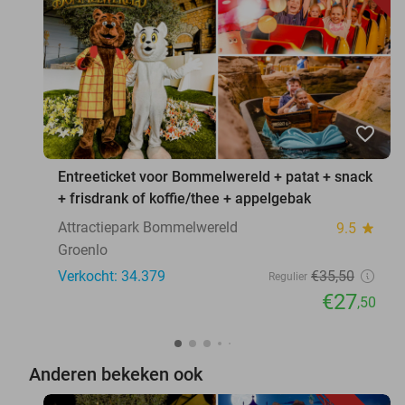
favorite_border
Entreeticket voor Bommelwereld + patat + snack
+ frisdrank of koffie/thee + appelgebak
Attractiepark Bommelwereld
9.5
star
Groenlo
Verkocht: 34.379
€35
,50
Regulier
€27
,50
Anderen bekeken ook