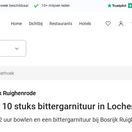
 week beschikbaar
10+ miljoen leden
Home
Dichtbij
Restaurants
Hotels
keyboard_arrow_down
jk Ruighenrode
 10 stuks bittergarnituur in Loch
 2 uur bowlen en een bittergarnituur bij Bosrijk Ru