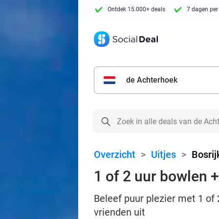
Ontdek 15.000+ deals
7 dagen per
de Achterhoek
Overzicht
>
Uitjes
>
Bosri
1 of 2 uur bowlen +
Beleef puur plezier met 1 of
vrienden uit