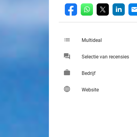
whatsapp
linkedin
fb
mai
list
keybo
Multideal
chat
keybo
Selectie van recensies
work
keybo
Bedrijf
language
keybo
Website