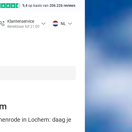
9,4
op basis van
206.226 reviews
Klantenservice
NL
Bereikbaar tot 21:00
em
ighenrode in Lochem: daag je