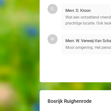
D.
Mevr. D. Kroon
Wat een ontzettend vriende
prachtige locatie. Ook leu
W.
Mevr. W. Verweij-Van Scha
Mooi omgeving. Het person
Bosrijk Ruighenrode