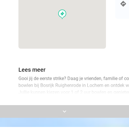
events
Lees meer
Gooi jij de eerste strike? Daag je vrienden, familie of co
bowlen bij Bosrijk Ruighenrode in Lochem en ontdek wi
Jullie kunnen kiezen voor 1 of 2 uur bowlen en geniete
bittergarnituur.
keyboard_arrow_down
Deze activiteit is perfect voor een gezellig dagje of av
je voor 2 uur bowlen? Dan mag je dit gebruiken als 2 
tegelijk. De ideale combinatie van plezier, competitie e