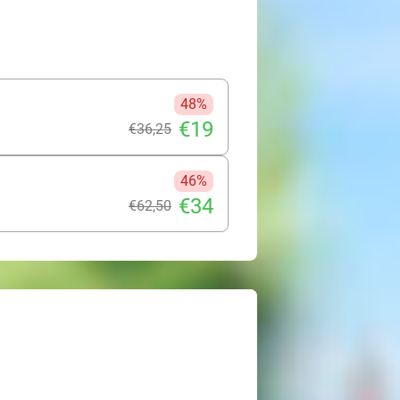
48%
€19
€36
,25
46%
€34
€62
,50