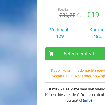
Regulier
€19
€36
,25
Verkocht:
Korting
129
48%
shopping_cart
Selecteer deal
navi
Dagelijks om middernacht nieuw
Social Deals. Wees snel, op = op
Gratis?!
- Deel deze deal met vrien
Kopen drie vrienden? Dan is de deal
jou gratis! (
info
)