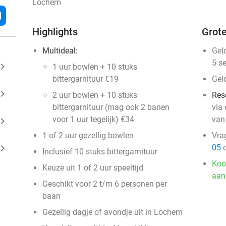
Lochem
l
Highlights
Grote
Multideal:
Gel
5 s
ard_arrow_right
1 uur bowlen + 10 stuks
bittergarnituur €19
Gel
ard_arrow_right
2 uur bowlen + 10 stuks
Res
bittergarnituur (mag ook 2 banen
via
voor 1 uur tegelijk) €34
van
ard_arrow_right
1 of 2 uur gezellig bowlen
Vra
ard_arrow_right
05
o
Inclusief 10 stuks bittergarnituur
Koo
Keuze uit 1 of 2 uur speeltijd
aan
Geschikt voor 2 t/m 6 personen per
baan
Gezellig dagje of avondje uit in Lochem