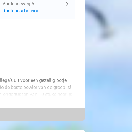
Vordenseweg 6
Routebeschrijving
llega’s uit voor een gezellig potje
e de beste bowler van de groep is!
n ondertussen van 10 stuks heerlijk
ondje uit met 2 t/m 6 personen. Kies
uur op één baan of 1 uur op 2 banen
n lekker snacken!