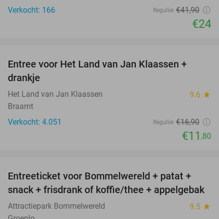
Verkocht: 166
€41
,90
Regulier
€24
favorite_border
Entree voor Het Land van Jan Klaassen +
30%
drankje
Het Land van Jan Klaassen
9.6
star
Braamt
Verkocht: 4.051
€16
,90
Regulier
€11
,80
favorite_border
Entreeticket voor Bommelwereld + patat +
23%
snack + frisdrank of koffie/thee + appelgebak
Attractiepark Bommelwereld
9.5
star
Groenlo