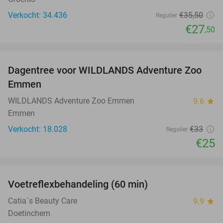
Verkocht: 34.436
€35
,50
Regulier
€27
,50
favorite_border
Dagentree voor WILDLANDS Adventure Zoo
24%
Emmen
WILDLANDS Adventure Zoo Emmen
9.6
star
Emmen
Verkocht: 18.028
€33
Regulier
€25
favorite_border
Voetreflexbehandeling (60 min)
55%
Catia´s Beauty Care
9.9
star
Doetinchem