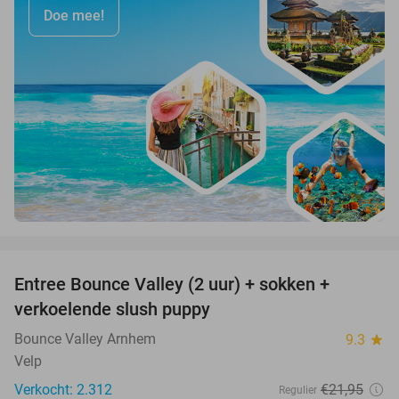
Doe mee!
favorite_border
Entree Bounce Valley (2 uur) + sokken +
41%
verkoelende slush puppy
Bounce Valley Arnhem
9.3
star
Velp
Verkocht: 2.312
€21
,95
Regulier