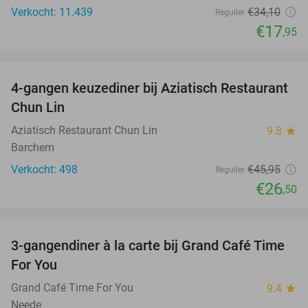
Verkocht: 11.439
€34
,10
Regulier
€17
,95
favorite_border
4-gangen keuzediner bij Aziatisch Restaurant
42%
Chun Lin
Aziatisch Restaurant Chun Lin
9.8
star
Barchem
Verkocht: 498
€45
,95
Regulier
€26
,50
favorite_border
3-gangendiner à la carte bij Grand Café Time
32%
For You
Grand Café Time For You
9.4
star
Neede