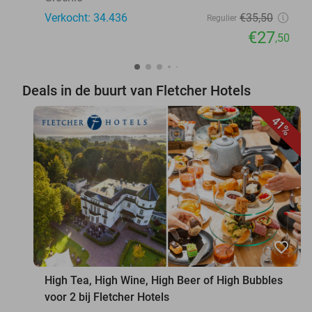
Verkocht: 34.436
€35
,50
Regulier
€27
,50
Deals in de buurt van Fletcher Hotels
41%
favorite_border
High Tea, High Wine, High Beer of High Bubbles
voor 2 bij Fletcher Hotels