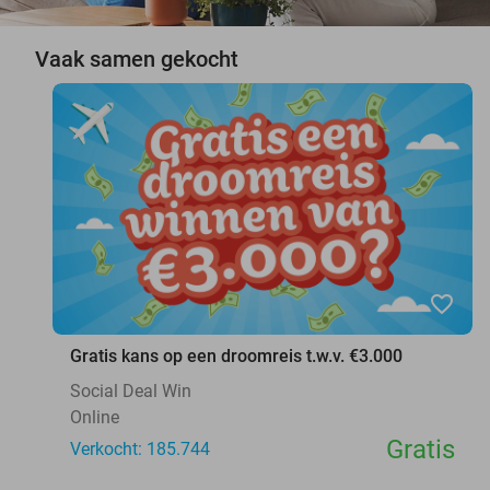
Vaak samen gekocht
favorite_border
Gratis kans op een droomreis t.w.v. €3.000
Social Deal Win
Online
Gratis
Verkocht: 185.744