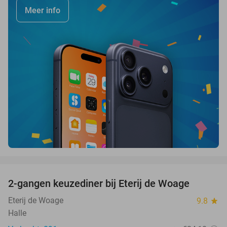
Meer info
favorite_border
2-gangen keuzediner bij Eterij de Woage
30%
Eterij de Woage
9.8
star
Halle