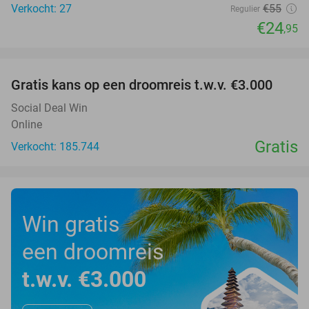
Verkocht: 27
€55
Regulier
€24
,95
favorite_border
Gratis kans op een droomreis t.w.v. €3.000
Social Deal Win
Online
Gratis
Verkocht: 185.744
Win gratis
een droomreis
t.w.v. €3.000