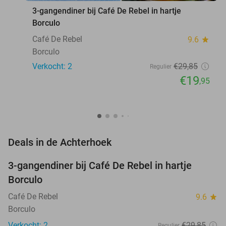
3-gangendiner bij Café De Rebel in hartje
Borculo
Café De Rebel
9.6
star
Borculo
Verkocht: 2
€29
,85
Regulier
€19
,95
favorite_border
Deals in de Achterhoek
3-gangendiner bij Café De Rebel in hartje
33%
NEW
Borculo
TODAY
Café De Rebel
9.6
star
Borculo
Verkocht: 2
€29
,85
Regulier