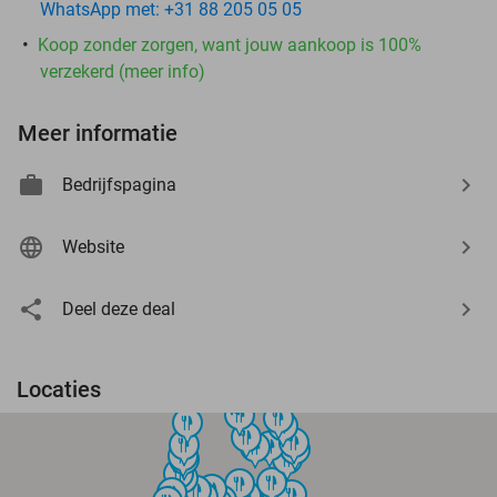
WhatsApp met: +31 88 205 05 05
Koop zonder zorgen, want jouw aankoop is 100%
verzekerd (meer info)
Meer informatie
Bedrijfspagina
Website
Deel deze deal
Locaties
food
food
food
food
food
food
food
food
food
food
food
food
food
food
food
food
food
food
food
food
food
food
food
food
food
food