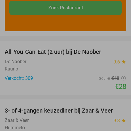
Zoek Restaurant
favorite_border
All-You-Can-Eat (2 uur) bij De Naober
42%
De Naober
9.6
star
Ruurlo
Verkocht: 309
€48
Regulier
€28
favorite_border
3- of 4-gangen keuzediner bij Zaar & Veer
43%
Zaar & Veer
9.3
star
Hummelo