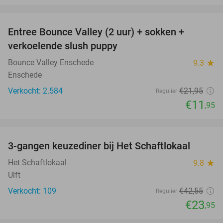
favorite_border
Entree Bounce Valley (2 uur) + sokken +
46%
verkoelende slush puppy
Bounce Valley Enschede
9.3
star
Enschede
Verkocht: 2.584
€21
,95
Regulier
€11
,95
favorite_border
3-gangen keuzediner bij Het Schaftlokaal
44%
Het Schaftlokaal
9.8
star
Ulft
Verkocht: 109
€42
,55
Regulier
€23
,95
favorite_border