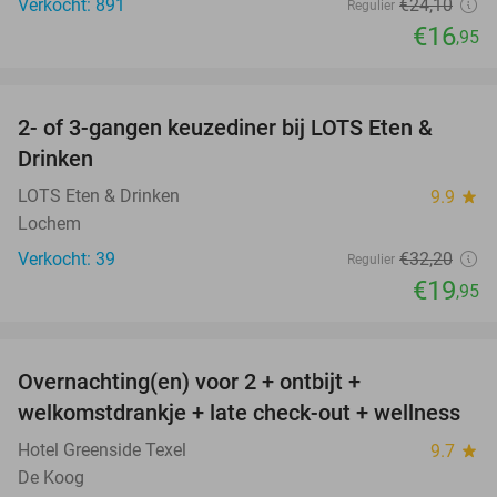
Verkocht: 891
€24
,10
Regulier
€16
,95
favorite_border
2- of 3-gangen keuzediner bij LOTS Eten &
38%
Drinken
LOTS Eten & Drinken
9.9
star
Lochem
Verkocht: 39
€32
,20
Regulier
€19
,95
favorite_border
Overnachting(en) voor 2 + ontbijt +
32%
welkomstdrankje + late check-out + wellness
Hotel Greenside Texel
9.7
star
De Koog