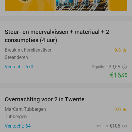
favorite_border
Steur- en meervalvissen + materiaal + 2
43%
consumpties (4 uur)
Breukink Forellenvijver
9.8
star
Steenderen
Verkocht: 670
€29
,55
Regulier
€16
,95
favorite_border
Overnachting voor 2 in Twente
25%
MarCant Tubbergen
9.0
star
Tubbergen
Verkocht: 64
€105
Regulier