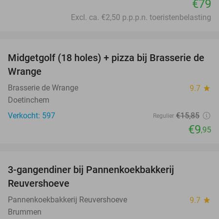
€79
Excl. ca. €2,50 p.p.p.n. toeristenbelasting
favorite_border
Midgetgolf (18 holes) + pizza bij Brasserie de
37%
Wrange
Brasserie de Wrange
9.7
star
Doetinchem
Verkocht: 597
€15
,85
Regulier
€9
,95
favorite_border
3-gangendiner bij Pannenkoekbakkerij
47%
Reuvershoeve
Pannenkoekbakkerij Reuvershoeve
9.7
star
Brummen