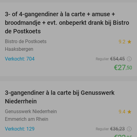
3- of 4-gangendiner à la carte + amuse +
49%
broodmandje + evt. onbeperkt drank bij Bistro
de Postkoets
Bistro de Postkoets
9.2
star
Haaksbergen
Verkocht: 704
€54
,45
Regulier
€27
,50
favorite_border
3-gangendiner à la carte bij Genusswerk
37%
Niederrhein
Genusswerk Niederrhein
9.4
star
Emmerich am Rhein
Verkocht: 129
€36
,23
Regulier