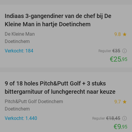
favorite_border
Indiaas 3-gangendiner van de chef bij De
26%
Kleine Man in hartje Doetinchem
De Kleine Man
9.8
star
Doetinchem
Verkocht: 184
€35
Regulier
€25
,95
favorite_border
9 of 18 holes Pitch&Putt Golf + 3 stuks
46%
bittergarnituur of lunchgerecht naar keuze
Pitch&Putt Golf Doetinchem
9.7
star
Doetinchem
Verkocht: 1.440
€18
,45
Regulier
€9
,95