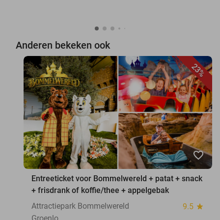
Anderen bekeken ook
23%
favorite_border
Entreeticket voor Bommelwereld + patat + snack
+ frisdrank of koffie/thee + appelgebak
Attractiepark Bommelwereld
9.5
star
Groenlo