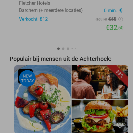
Fletcher Hotels
Barchem (+ meerdere locaties)
0 min.
directions_walk
Verkocht: 812
€55
Regulier
€32
,50
Populair bij mensen uit de Achterhoek:
33%
NEW
TODAY
favorite_border