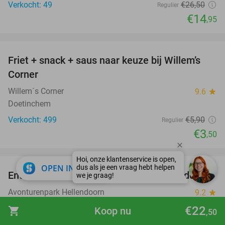
Verkocht: 49
€26
,50
Regulier
€14
,95
favorite_border
Friet + snack + saus naar keuze bij Willem’s
41%
Corner
Willem´s Corner
9.6
star
Doetinchem
Verkocht: 499
€5
,90
Regulier
€3
,50
favorite_border
close
OPEN IN APP
Entreeticket voor Avonturenpark Hellendoorn
41%
Avonturenpark Hellendoorn
9.2
star
Hellendoorn
€22
shopping_cart
Koop nu
,50
Verkocht: 33.294
€32
,95
Regulier