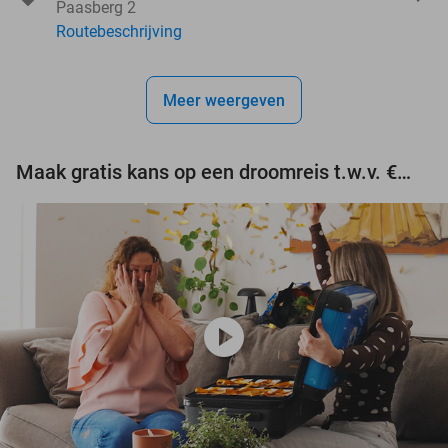
Paasberg 2
Routebeschrijving
Meer weergeven
Maak gratis kans op een droomreis t.w.v. €3.000!
play_circle