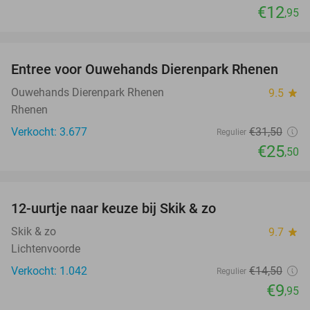
€12
,95
favorite_border
Entree voor Ouwehands Dierenpark Rhenen
19%
Ouwehands Dierenpark Rhenen
9.5
star
Rhenen
Verkocht: 3.677
€31
,50
Regulier
€25
,50
favorite_border
12-uurtje naar keuze bij Skik & zo
31%
Skik & zo
9.7
star
Lichtenvoorde
Verkocht: 1.042
€14
,50
Regulier
€9
,95