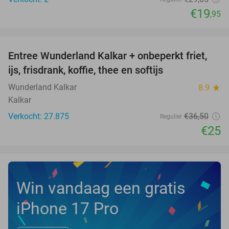
€19
,95
favorite_border
Entree Wunderland Kalkar + onbeperkt friet,
32%
ijs, frisdrank, koffie, thee en softijs
Wunderland Kalkar
8.9
star
Kalkar
Verkocht: 27.875
€36
,50
Regulier
€25
Win vandaag een gratis
iPhone 17 Pro