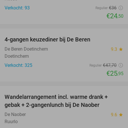
Verkocht: 93
€36
Regulier
€24
,50
favorite_border
4-gangen keuzediner bij De Beren
46%
De Beren Doetinchem
9.3
star
Doetinchem
Verkocht: 325
€47
,70
Regulier
€25
,95
favorite_border
Wandelarrangement incl. warme drank +
44%
gebak + 2-gangenlunch bij De Naober
De Naober
9.6
star
Ruurlo