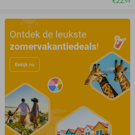
€22
,95
Ontdek de leukste
zomervakantiedeals
!
Bekijk nu