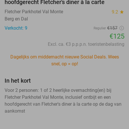
hoofdgerecht Fletcher's diner à la carte
Fletcher Parkhotel Val Monte
9.2
star
Berg en Dal
Verkocht: 9
€157
Regulier
€125
Excl. ca. €3 p.p.p.n. toeristenbelasting
Dagelijks om middernacht nieuwe Social Deals. Wees
snel, op = op!
In het kort
Voor 2 personen: 1 of 2 heerlijke overnachting(en) bij
Fletcher Parkhotel Val Monte, inclusief ontbijt en een
hoofdgerecht van Fletcher's diner à la carte op de dag van
aankomst