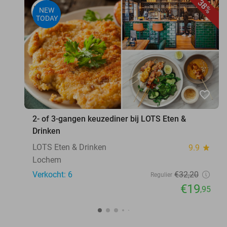
38%
NEW
TODAY
favorite_border
2- of 3-gangen keuzediner bij LOTS Eten &
Drinken
LOTS Eten & Drinken
9.9
star
Lochem
Verkocht: 6
€32
,20
Regulier
€19
,95