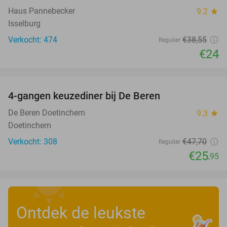
Haus Pannebecker
9.2
star
Isselburg
Verkocht: 474
€38
,55
Regulier
€24
favorite_border
4-gangen keuzediner bij De Beren
46%
De Beren Doetinchem
9.3
star
Doetinchem
Verkocht: 308
€47
,70
Regulier
€25
,95
Ontdek de leukste