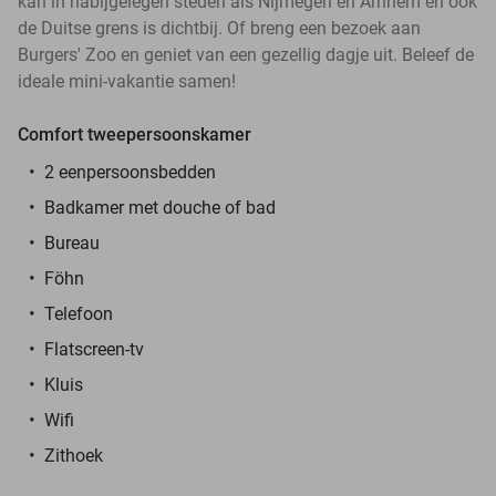
kan in nabijgelegen steden als Nijmegen en Arnhem en ook
de Duitse grens is dichtbij. Of breng een bezoek aan
Burgers' Zoo en geniet van een gezellig dagje uit. Beleef de
ideale mini-vakantie samen!
Comfort tweepersoonskamer
2 eenpersoonsbedden
Badkamer met douche of bad
Bureau
Föhn
Telefoon
Flatscreen-tv
Kluis
Wifi
Zithoek