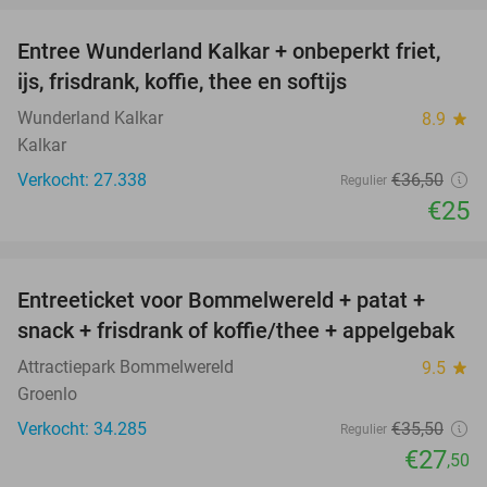
Entree Wunderland Kalkar + onbeperkt friet,
32%
ijs, frisdrank, koffie, thee en softijs
Wunderland Kalkar
8.9
star
Kalkar
Verkocht: 27.338
€36
,50
Regulier
€25
favorite_border
Entreeticket voor Bommelwereld + patat +
23%
snack + frisdrank of koffie/thee + appelgebak
Attractiepark Bommelwereld
9.5
star
Groenlo
Verkocht: 34.285
€35
,50
Regulier
€27
,50