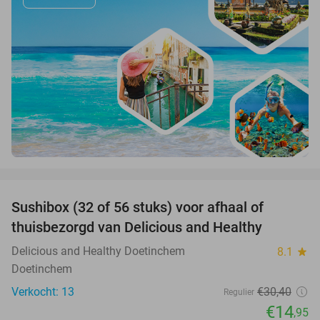
favorite_border
Sushibox (32 of 56 stuks) voor afhaal of
51%
thuisbezorgd van Delicious and Healthy
Delicious and Healthy Doetinchem
8.1
star
Doetinchem
Verkocht: 13
€30
,40
Regulier
€14
,95