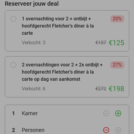
Reserveer jouw deal
1 overnachting voor 2 + ontbijt +
20%
hoofdgerecht Fletcher's diner à la
carte
€125
Verkocht: 3
€157
2 overnachtingen voor 2 + 2x ontbijt +
27%
hoofdgerecht Fletcher's diner à la
carte op dag van aankomst
€198
Verkocht: 6
€272
remove_circle_outline
add_circle_outline
1
Kamer
remove_circle_outline
add_circle_outline
2
Personen