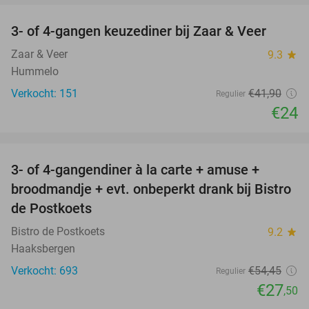
3- of 4-gangen keuzediner bij Zaar & Veer
43%
Zaar & Veer
9.3
star
Hummelo
Verkocht: 151
€41
,90
Regulier
€24
favorite_border
3- of 4-gangendiner à la carte + amuse +
49%
broodmandje + evt. onbeperkt drank bij Bistro
de Postkoets
Bistro de Postkoets
9.2
star
Haaksbergen
Verkocht: 693
€54
,45
Regulier
€27
,50