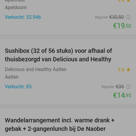
9.4
Apeldoorn
Verkocht: 32.946
€30
,50
Regulier
€19
,50
favorite_border
Sushibox (32 of 56 stuks) voor afhaal of
57%
thuisbezorgd van Delicious and Healthy
Delicious and Healthy Aalten
9.0
star
Aalten
Verkocht: 85
€35
Regulier
€14
,95
favorite_border
Wandelarrangement incl. warme drank +
44%
gebak + 2-gangenlunch bij De Naober