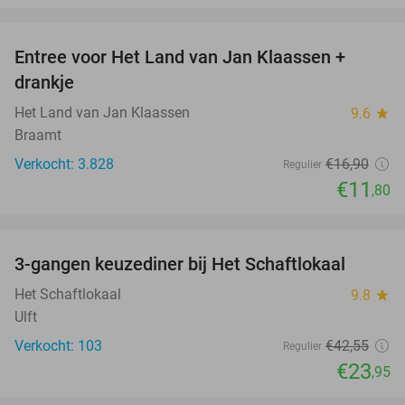
favorite_border
Entree voor Het Land van Jan Klaassen +
30%
drankje
Het Land van Jan Klaassen
9.6
star
Braamt
Verkocht: 3.828
€16
,90
Regulier
€11
,80
favorite_border
3-gangen keuzediner bij Het Schaftlokaal
44%
Het Schaftlokaal
9.8
star
Ulft
Verkocht: 103
€42
,55
Regulier
€23
,95
favorite_border