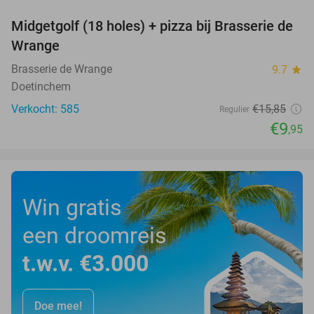
Midgetgolf (18 holes) + pizza bij Brasserie de
37%
Wrange
Brasserie de Wrange
9.7
star
Doetinchem
Verkocht: 585
€15
,85
Regulier
€9
,95
Win gratis
een droomreis
t.w.v. €3.000
Doe mee!