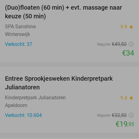
(Duo)floaten (60 min) + evt. massage naar
31%
keuze (50 min)
SPA Sanshine
9.9
star
Winterswijk
Verkocht: 37
€49
,50
Regulier
€34
favorite_border
Entree Sprookjesweken Kinderpretpark
39%
Julianatoren
Kinderpretpark Julianatoren
9.4
star
Apeldoorn
Verkocht: 10.604
€32
,50
Regulier
€19
,95
favorite_border