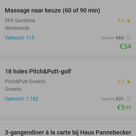
Massage naar keuze (60 of 90 min)
48%
SPA Sanshine
9.9
star
Winterswijk
Verkocht: 115
€65
Regulier
€34
favorite_border
18 holes Pitch&Putt-golf
53%
Pitch&Putt Groenlo
9.7
star
Groenlo
Verkocht: 1.182
€21
Regulier
€9
,95
favorite_border
3-gangendiner à la carte bij Haus Pannebecker
38%