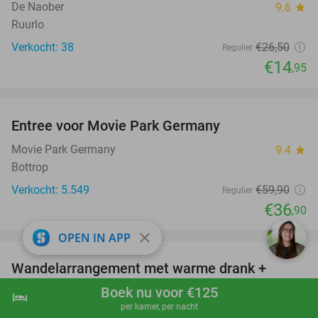
De Naober
9.6
star
Ruurlo
Verkocht: 38
€26
,50
Regulier
€14
,95
favorite_border
Entree voor Movie Park Germany
38%
Movie Park Germany
9.4
star
Bottrop
Verkocht: 5.549
€59
,90
Regulier
€36
,90
favorite_border
close
OPEN IN APP
Wandelarrangement met warme drank +
58%
gebak + 2-gangenlunch
Boek nu voor €125
hotel
shopping_cart
Boek nu
navigate_next
per kamer, per nacht
Hotel Hof van Gelre by Flow
9.4
star