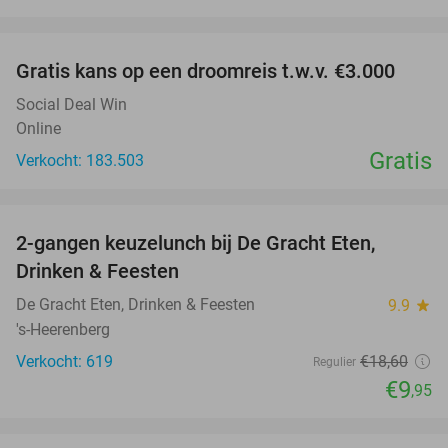
favorite_border
Gratis kans op een droomreis t.w.v. €3.000
Social Deal Win
Online
Gratis
Verkocht: 183.503
favorite_border
2-gangen keuzelunch bij De Gracht Eten,
47%
Drinken & Feesten
De Gracht Eten, Drinken & Feesten
9.9
star
's-Heerenberg
Verkocht: 619
€18
,60
Regulier
€9
,95
favorite_border