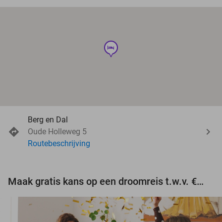
hotel
Berg en Dal
Oude Holleweg 5
Routebeschrijving
Maak gratis kans op een droomreis t.w.v. €3.000!