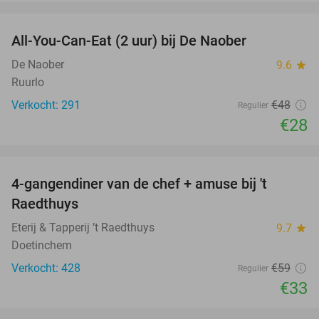
favorite_border
All-You-Can-Eat (2 uur) bij De Naober
42%
De Naober
9.6
star
Ruurlo
Verkocht: 291
€48
Regulier
€28
favorite_border
4-gangendiner van de chef + amuse bij 't
44%
Raedthuys
Eterij & Tapperij ’t Raedthuys
9.7
star
Doetinchem
Verkocht: 428
€59
Regulier
€33