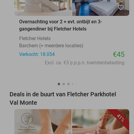
favorite_border
Overnachting voor 2 + evt. ontbijt en 3-
gangendiner bij Fletcher Hotels
Fletcher Hotels
Barchem (+ meerdere locaties)
€45
Verkocht: 18.054
Excl. ca. €3 p.p.p.n. toeristenbelasting
Deals in de buurt van Fletcher Parkhotel
Val Monte
41%