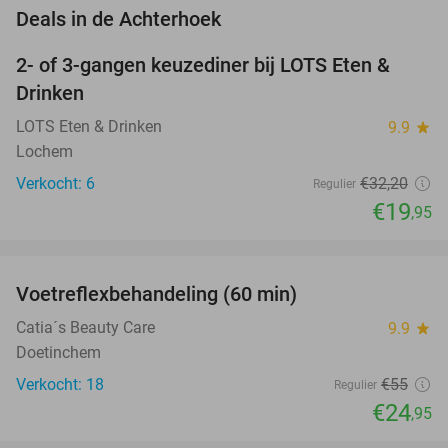
favorite_border
Deals in de Achterhoek
2- of 3-gangen keuzediner bij LOTS Eten &
38%
NEW
Drinken
TODAY
LOTS Eten & Drinken
9.9
star
Lochem
Verkocht: 6
€32
,20
Regulier
€19
,95
favorite_border
Voetreflexbehandeling (60 min)
55%
Catia´s Beauty Care
9.9
star
Doetinchem
Verkocht: 18
€55
Regulier
€24
,95
favorite_border