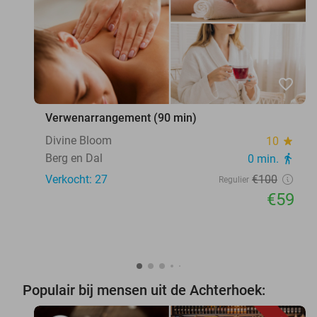
favorite_border
Verwenarrangement (90 min)
Divine Bloom
10
star
Berg en Dal
0 min.
directions_walk
Verkocht: 27
€100
Regulier
€59
Populair bij mensen uit de Achterhoek: