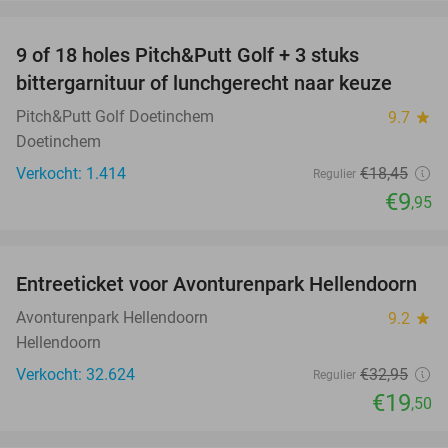
favorite_border
9 of 18 holes Pitch&Putt Golf + 3 stuks
46%
bittergarnituur of lunchgerecht naar keuze
Pitch&Putt Golf Doetinchem
9.7
star
Doetinchem
Verkocht: 1.414
€18
,45
Regulier
€9
,95
favorite_border
Entreeticket voor Avonturenpark Hellendoorn
41%
Avonturenpark Hellendoorn
9.2
star
Hellendoorn
Verkocht: 32.624
€32
,95
Regulier
€19
,50
favorite_border