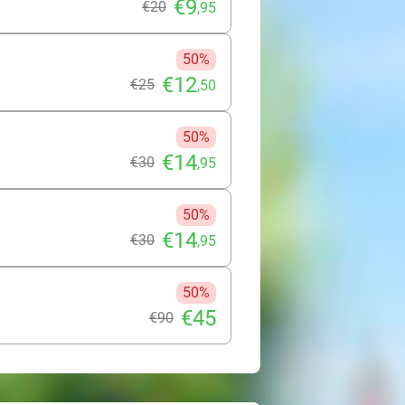
€9
€20
,95
50%
€12
€25
,50
50%
€14
€30
,95
50%
€14
€30
,95
50%
€45
€90