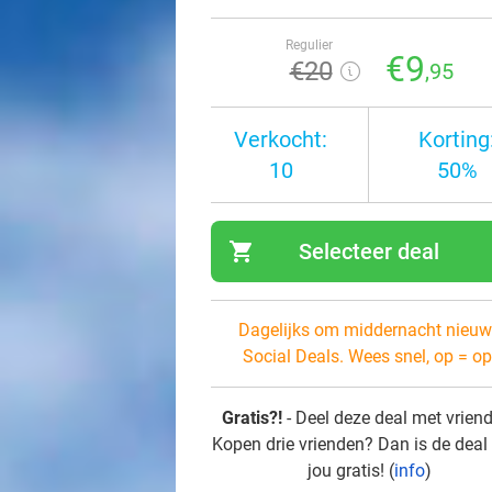
Regulier
€9
€20
,95
Verkocht:
Korting
10
50%
shopping_cart
Selecteer deal
navi
Dagelijks om middernacht nieuw
Social Deals. Wees snel, op = op
Gratis?!
- Deel deze deal met vrien
Kopen drie vrienden? Dan is de deal
jou gratis! (
info
)