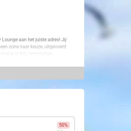
 Lounge aan het juiste adres! Jij
 een zone naar keuze, uitgevoerd
oel je je fris, verzorgd en
e gezicht, lichaam, armen of
n voor een verzorgde huid zonder
50%