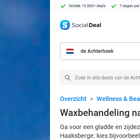
Ontdek 15.000+ deals
7 dagen per
de Achterhoek
Overzicht
>
Wellness & Bea
Waxbehandeling n
Ga voor een gladde en zijde
Haaksberge: kies bijvoorbeeld