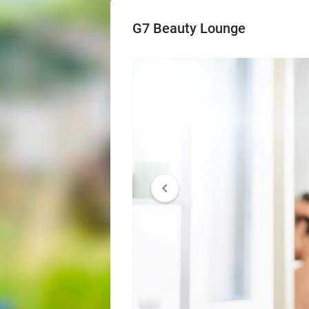
G7 Beauty Lounge
chevron_left