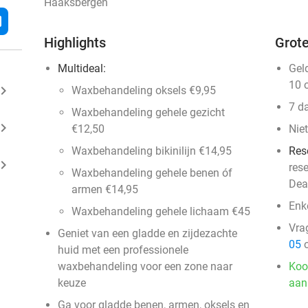
Haaksbergen
l
Highlights
Grote
Multideal:
Gel
10 
ard_arrow_right
Waxbehandeling oksels €9,95
7 d
Waxbehandeling gehele gezicht
ard_arrow_right
€12,50
Nie
Waxbehandeling bikinilijn €14,95
Res
ard_arrow_right
res
Waxbehandeling gehele benen óf
Dea
armen €14,95
Enk
Waxbehandeling gehele lichaam €45
Vra
Geniet van een gladde en zijdezachte
05
o
huid met een professionele
waxbehandeling voor een zone naar
Koo
keuze
aan
Ga voor gladde benen, armen, oksels en