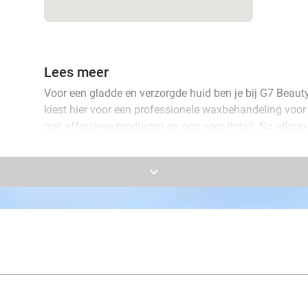
Lees meer
Voor een gladde en verzorgde huid ben je bij G7 Beauty
kiest hier voor een professionele waxbehandeling voor
met effectieve producten en oog voor detail. Na afloop v
zelfverzekerd.
keyboard_arrow_down
Je hebt de keuze uit verschillende zones, zoals het hel
bikinilijn. Bij G7 Beauty Lounge ben je in goede hande
ongewenste haartjes. Ervaar het zelf!