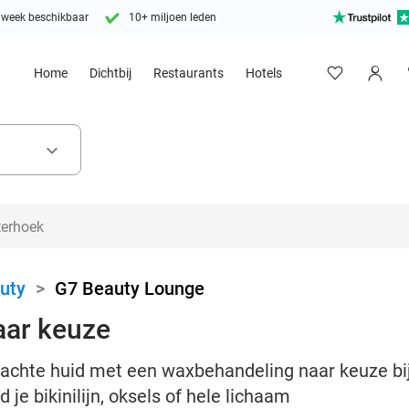
 week beschikbaar
10+ miljoen leden
Home
Dichtbij
Restaurants
Hotels
keyboard_arrow_down
uty
>
G7 Beauty Lounge
aar keuze
zachte huid met een waxbehandeling naar keuze bi
 je bikinilijn, oksels of hele lichaam