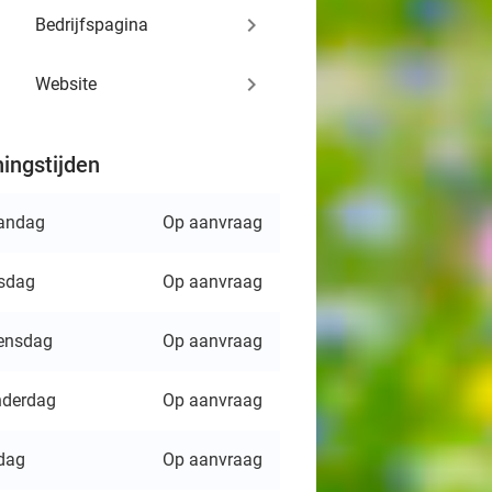
keyboard_arrow_right
Bedrijfspagina
keyboard_arrow_right
Website
ingstijden
andag
Op aanvraag
sdag
Op aanvraag
ensdag
Op aanvraag
derdag
Op aanvraag
jdag
Op aanvraag