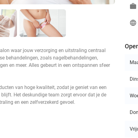
work
language
Open
lon waar jouw verzorging en uitstraling centraal
erse behandelingen, zoals nagelbehandelingen,
Ma
en en meer. Alles gebeurt in een ontspannen sfeer
Din
ducten van hoge kwaliteit, zodat je geniet van een
 blijft. Het deskundige team zorgt ervoor dat je de
Wo
traling en een zelfverzekerd gevoel.
Don
Vri