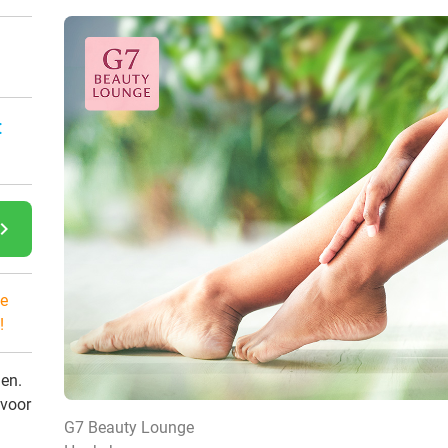
:
gate_next
e
!
den.
 voor
G7 Beauty Lounge