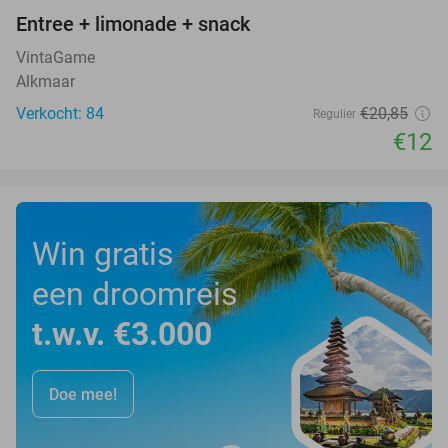
Entree + limonade + snack
42%
VintaGame
Alkmaar
Verkocht: 84
€20
,85
Regulier
€12
Win gratis
een droomreis
t.w.v. €3.000
Doe mee!