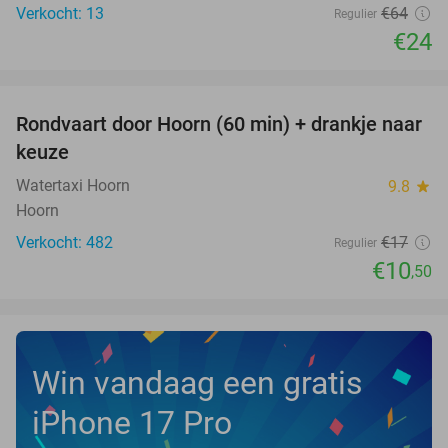
Verkocht: 13
€64
Regulier
€24
favorite_border
Rondvaart door Hoorn (60 min) + drankje naar
38%
keuze
Watertaxi Hoorn
9.8
star
Hoorn
Verkocht: 482
€17
Regulier
€10
,50
Win vandaag een gratis
iPhone 17 Pro