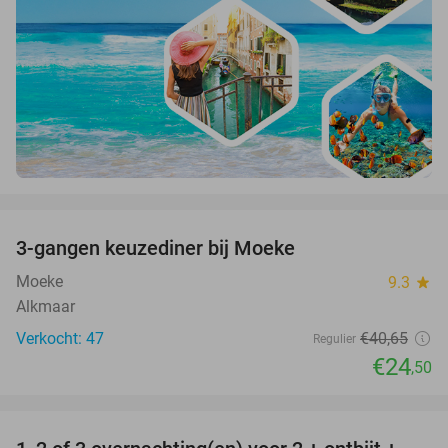
favorite_border
3-gangen keuzediner bij Moeke
40%
Moeke
9.3
star
Alkmaar
Verkocht: 47
€40
,65
Regulier
€24
,50
favorite_border