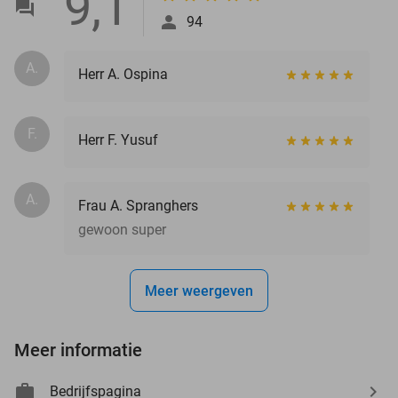
9,1
94
A.
Herr A. Ospina
F.
Herr F. Yusuf
A.
Frau A. Spranghers
gewoon super
Meer weergeven
Meer informatie
Bedrijfspagina