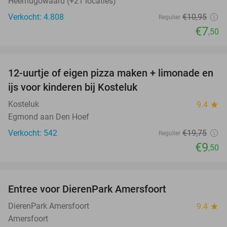
Heerhugowaard (+21 locaties)
Verkocht: 4.808
€10
,95
Regulier
€7
,50
favorite_border
12-uurtje of eigen pizza maken + limonade en
52%
ijs voor kinderen bij Kosteluk
Kosteluk
9.4
star
Egmond aan Den Hoef
Verkocht: 542
€19
,75
Regulier
€9
,50
favorite_border
Entree voor DierenPark Amersfoort
24%
DierenPark Amersfoort
9.4
star
Amersfoort