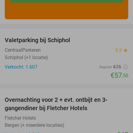
favorite_border
Valetparking bij Schiphol
23%
CentraalParkeren
9.2
star
Schiphol (+1 locatie)
Verkocht: 1.607
€75
Regulier
€57
,50
favorite_border
Overnachting voor 2 + evt. ontbijt en 3-
gangendiner bij Fletcher Hotels
Fletcher Hotels
Bergen (+ meerdere locaties)