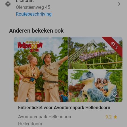
Lichtaart
Olensteenweg 45
Routebeschrijving
Anderen bekeken ook
41%
favorite_border
Entreeticket voor Avonturenpark Hellendoorn
Avonturenpark Hellendoorn
9.2
star
Hellendoorn