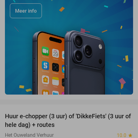
Meer info
favorite_border
Huur e-chopper (3 uur) of 'DikkeFiets' (3 uur of
50%
hele dag) + routes
Het Ouweland Verhuur
10.0
star