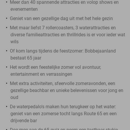
Meer dan 40 spannende attracties en volop shows en
evenementen
Geniet van een gezellige dag uit met het hele gezin
Met maar liefst 7 rollercoasters, 3 waterattracties en
diverse familieattracties en thrillrides is er voor ieder wat
wils
Of kom langs tijdens de feestzomer: Bobbejaanland
bestaat 65 jaar
Het wordt een feestelijke zomer vol avontuur,
entertainment en verrassingen
Met extra activiteiten, sfeervolle zomeravonden, een
gezellige beachbar en unieke belevenissen voor jong en
oud
De waterpedalo's maken hun terugkeer op het water:
geniet van een zomerse tocht langs Route 65 en een
drijvende bar
Doe mee aan de 65-quiz en neem een tastbaar stukje