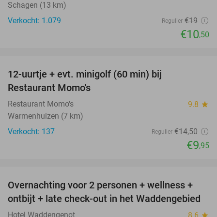
Schagen (13 km)
Verkocht: 1.079
€19
Regulier
€10
,50
favorite_border
12-uurtje + evt. minigolf (60 min) bij
31%
Restaurant Momo's
Restaurant Momo's
9.8
star
Warmenhuizen (7 km)
Verkocht: 137
€14
,50
Regulier
€9
,95
favorite_border
Overnachting voor 2 personen + wellness +
66%
ontbijt + late check-out in het Waddengebied
Hotel Waddengenot
8.6
star