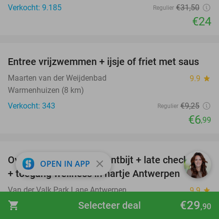
Verkocht: 9.185
€31
,50
Regulier
€24
favorite_border
Entree vrijzwemmen + ijsje of friet met saus
24%
Maarten van der Weijdenbad
9.9
star
Warmenhuizen (8 km)
Verkocht: 343
€9
,25
Regulier
€6
,99
favorite_border
Overnachting voor 2 + ontbijt + late check out
59%
close
OPEN IN APP
+ toegang wellness in hartje Antwerpen
Van der Valk Park Lane Antwerpen
9.9
star
Antwerpen
€29
shopping_cart
Selecteer deal
,90
Verkocht: 1.200
€282
Regulier