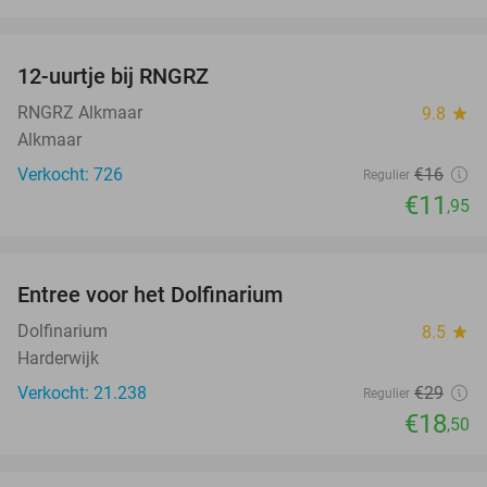
favorite_border
12-uurtje bij RNGRZ
25%
RNGRZ Alkmaar
9.8
star
Alkmaar
Verkocht: 726
€16
Regulier
€11
,95
favorite_border
Entree voor het Dolfinarium
36%
Dolfinarium
8.5
star
Harderwijk
Verkocht: 21.238
€29
Regulier
€18
,50
favorite_border