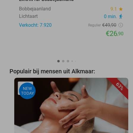
Bobbejaanland
9.1
star
Lichtaart
0 min.
directions_walk
Verkocht: 7.920
€49
,90
Regulier
€26
,90
Populair bij mensen uit Alkmaar:
63%
NEW
TODAY