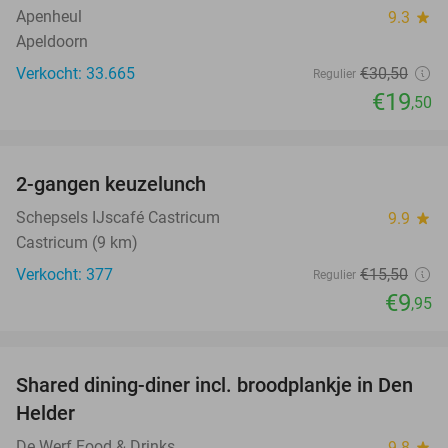
Apenheul
9.3
star
Apeldoorn
Verkocht: 33.665
€30
,50
Regulier
€19
,50
favorite_border
2-gangen keuzelunch
36%
Schepsels IJscafé Castricum
9.9
star
Castricum (9 km)
Verkocht: 377
€15
,50
Regulier
€9
,95
favorite_border
Shared dining-diner incl. broodplankje in Den
25%
Helder
De Werf Food & Drinks
9.8
star