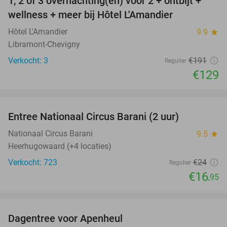
1, 2 of 3 overnachting(en) voor 2 + ontbijt +
32%
NEW
wellness + meer bij Hôtel L'Amandier
TODAY
Hôtel L'Amandier
9.9
star
Libramont-Chevigny
Verkocht: 3
€191
Regulier
€129
favorite_border
Entree Nationaal Circus Barani (2 uur)
29%
Nationaal Circus Barani
9.5
star
Heerhugowaard (+4 locaties)
Verkocht: 723
€24
Regulier
€16
,95
favorite_border
Dagentree voor Apenheul
36%