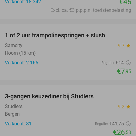
€45
Verkocht: 18.342
Excl. ca. €3 p.p.p.n. toeristenbelasting
favorite_border
1 of 2 uur trampolinespringen + slush
43%
Samcity
9.7
star
Hoorn (15 km)
Verkocht: 2.166
€14
Regulier
€7
,95
favorite_border
3-gangen keuzediner bij Studlers
37%
Studlers
9.2
star
Bergen
Verkocht: 81
€41
,75
Regulier
€26
,50