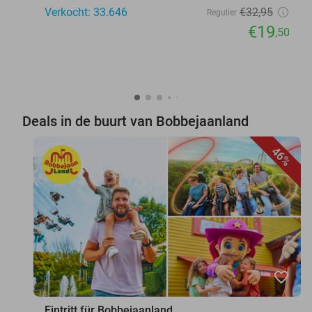
Verkocht: 33.646
€32
,95
Regulier
€19
,50
Deals in de buurt van Bobbejaanland
46%
favorite_border
Eintritt für Bobbejaanland