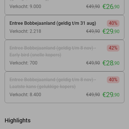
€26
Verkocht: 9.000
€49
,90
,90
Entree Bobbejaanland (geldig t/m 31 aug)
40%
€29
Verkocht: 2.218
€49
,90
,90
Entree Bobbejaanland (geldig t/m 8 nov) -
42%
Early bird (snelle kopers)
€28
Verkocht: 700
€49
,90
,90
Entree Bobbejaanland (geldig t/m 8 nov) -
40%
Laatste kans (gelukkige kopers)
€29
Verkocht: 8.400
€49
,90
,90
Highlights