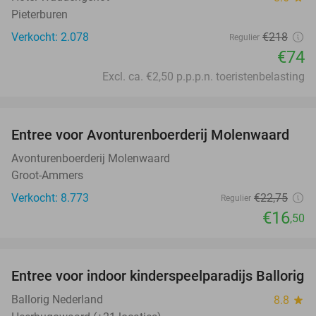
Pieterburen
Verkocht: 2.078
€218
Regulier
€74
Excl. ca. €2,50 p.p.p.n. toeristenbelasting
favorite_border
Entree voor Avonturenboerderij Molenwaard
27%
Avonturenboerderij Molenwaard
Groot-Ammers
Verkocht: 8.773
€22
,75
Regulier
€16
,50
favorite_border
Entree voor indoor kinderspeelparadijs Ballorig
32%
Ballorig Nederland
8.8
star