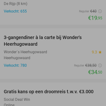
De Rijp (8 km)
Verkocht: 655
€40
Regulier
€19
,95
favorite_border
3-gangendiner à la carte bij Wonder's
10%
Heerhugowaard
Wonder´s Heerhugowaard
9.3
star
Heerhugowaard
Verkocht: 780
€38
,50
Regulier
€34
,50
favorite_border
Gratis kans op een droomreis t.w.v. €3.000
Social Deal Win
Online