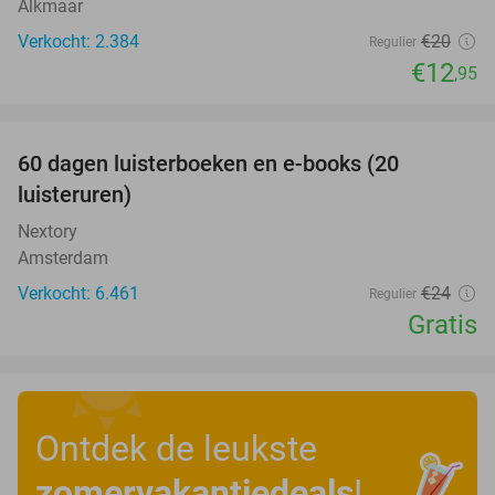
Alkmaar
Verkocht: 2.384
€20
Regulier
€12
,95
favorite_border
100%
60 dagen luisterboeken en e-books (20
luisteruren)
Nextory
Amsterdam
Verkocht: 6.461
€24
Regulier
Gratis
Ontdek de leukste
zomervakantiedeals
!