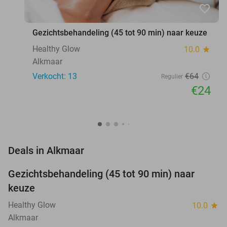
favorite_border
Gezichtsbehandeling (45 tot 90 min) naar keuze
Healthy Glow
10.0
star
Alkmaar
Verkocht: 13
€64
Regulier
€24
favorite_border
Deals in Alkmaar
Gezichtsbehandeling (45 tot 90 min) naar
63%
NEW
keuze
TODAY
Healthy Glow
10.0
star
Alkmaar