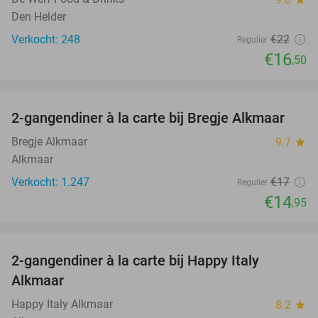
Den Helder
Verkocht: 248
€22
Regulier
€16
,50
favorite_border
2-gangendiner à la carte bij Bregje Alkmaar
12%
Bregje Alkmaar
9.7
star
Alkmaar
Verkocht: 1.247
€17
Regulier
€14
,95
favorite_border
2-gangendiner à la carte bij Happy Italy
35%
Alkmaar
Happy Italy Alkmaar
8.2
star