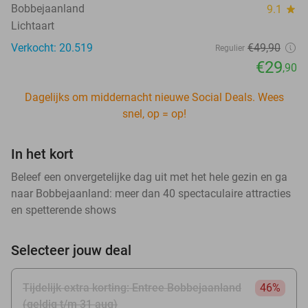
Bobbejaanland
9.1
star
Lichtaart
Verkocht: 20.519
€49
,90
Regulier
€29
,90
Dagelijks om middernacht nieuwe Social Deals. Wees
snel, op = op!
In het kort
Beleef een onvergetelijke dag uit met het hele gezin en ga
naar Bobbejaanland: meer dan 40 spectaculaire attracties
en spetterende shows
Selecteer jouw deal
Tijdelijk extra korting: Entree Bobbejaanland
46%
(geldig t/m 31 aug)