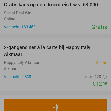
Gratis kans op een droomreis t.w.v. €3.000
Social Deal Win
Online
Gratis
Verkocht: 183.460
favorite_border
2-gangendiner à la carte bij Happy Italy
35%
Alkmaar
Happy Italy Alkmaar
8.2
star
Alkmaar
Verkocht: 2.338
€20
Regulier
€12
,95