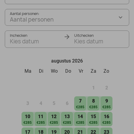
Aantal personen:
Aantal personen
Inchecken
Uitchecken
Kies datum
Kies datum
augustus 2026
Ma
Di
Wo
Do
Vr
Za
Zo
1
2
7
8
9
3
4
5
6
€285
€285
€285
10
11
12
13
14
15
16
€285
€285
€285
€285
€285
€285
€285
17
18
19
20
21
22
23