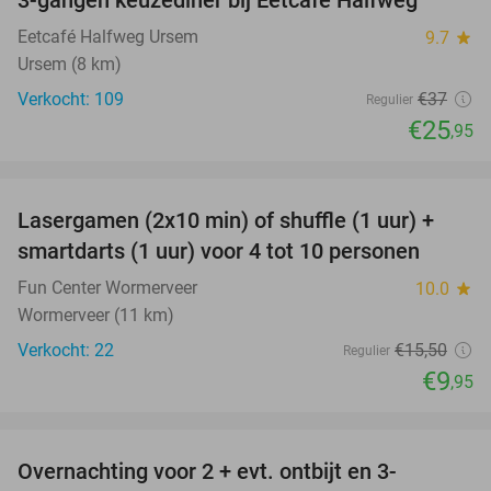
30%
Eetcafé Halfweg Ursem
9.7
star
Ursem (8 km)
Verkocht: 109
€37
Regulier
€25
,95
favorite_border
Lasergamen (2x10 min) of shuffle (1 uur) +
36%
NEW
smartdarts (1 uur) voor 4 tot 10 personen
TODAY
Fun Center Wormerveer
10.0
star
Wormerveer (11 km)
Verkocht: 22
€15
,50
Regulier
€9
,95
favorite_border
Overnachting voor 2 + evt. ontbijt en 3-