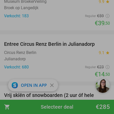
Museum BroekerVeiling
9.9
star
Broek op Langedijk
Verkocht: 183
€59
Regulier
€39
,50
favorite_border
Entree Circus Renz Berlin in Julianadorp
37%
Circus Renz Berlin
9.1
star
Julianadorp
Verkocht: 680
€23
Regulier
€14
,50
favorite_border
close
OPEN IN APP
Vrij skiën of snowboarden (2 uur óf hele
32%
maand) bij De Uithof
€285
shopping_cart
Selecteer deal
De Uithof Den Haag
9.0
star