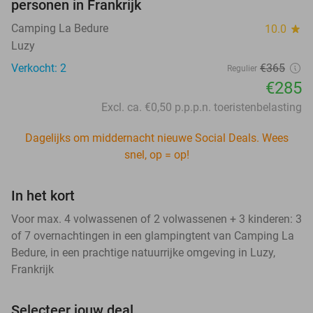
personen in Frankrijk
Camping La Bedure
10.0
star
Luzy
Verkocht: 2
€365
Regulier
€285
Excl. ca. €0,50 p.p.p.n. toeristenbelasting
Dagelijks om middernacht nieuwe Social Deals. Wees
snel, op = op!
In het kort
Voor max. 4 volwassenen of 2 volwassenen + 3 kinderen: 3
of 7 overnachtingen in een glampingtent van Camping La
Bedure, in een prachtige natuurrijke omgeving in Luzy,
Frankrijk
Selecteer jouw deal