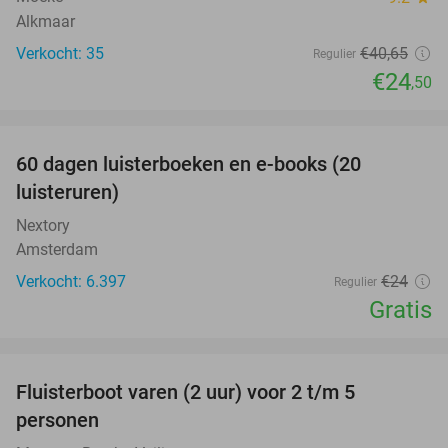
Alkmaar
Verkocht: 35
€40
,65
Regulier
€24
,50
favorite_border
100%
60 dagen luisterboeken en e-books (20
luisteruren)
Nextory
Amsterdam
Verkocht: 6.397
€24
Regulier
Gratis
favorite_border
Fluisterboot varen (2 uur) voor 2 t/m 5
33%
personen