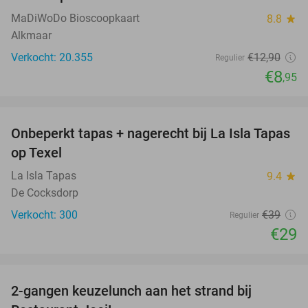
MaDiWoDo Bioscoopkaart
8.8
star
Alkmaar
Verkocht: 20.355
€12
,90
Regulier
€8
,95
favorite_border
Onbeperkt tapas + nagerecht bij La Isla Tapas
26%
op Texel
La Isla Tapas
9.4
star
De Cocksdorp
Verkocht: 300
€39
Regulier
€29
favorite_border
2-gangen keuzelunch aan het strand bij
35%