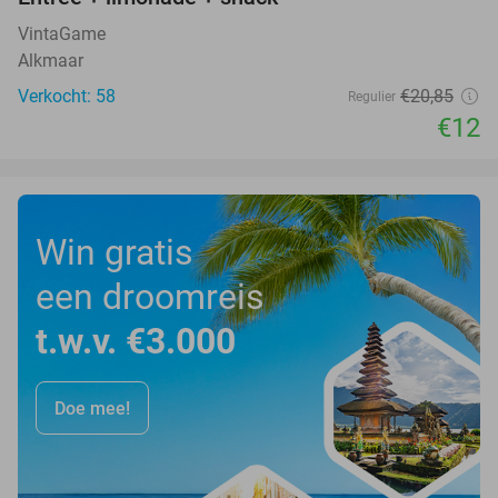
42%
VintaGame
Alkmaar
Verkocht: 58
€20
,85
Regulier
€12
Win gratis
een droomreis
t.w.v. €3.000
Doe mee!