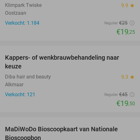
Klimpark Twiske
9.9
star
Oostzaan
Verkocht: 1.184
€25
Regulier
€19
,25
favorite_border
Kappers- of wenkbrauwbehandeling naar
57%
keuze
Diba hair and beauty
9.3
star
Alkmaar
Verkocht: 121
€45
Regulier
€19
,50
favorite_border
MaDiWoDo Bioscoopkaart van Nationale
31%
Bioscoopbon