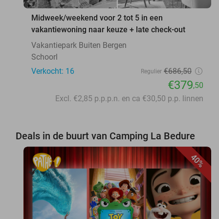
Midweek/weekend voor 2 tot 5 in een
vakantiewoning naar keuze + late check-out
Vakantiepark Buiten Bergen
Schoorl
Verkocht: 16
€686
,50
Regulier
€379
,50
Excl. €2,85 p.p.p.n. en ca €30,50 p.p. linnen
Deals in de buurt van Camping La Bedure
40%