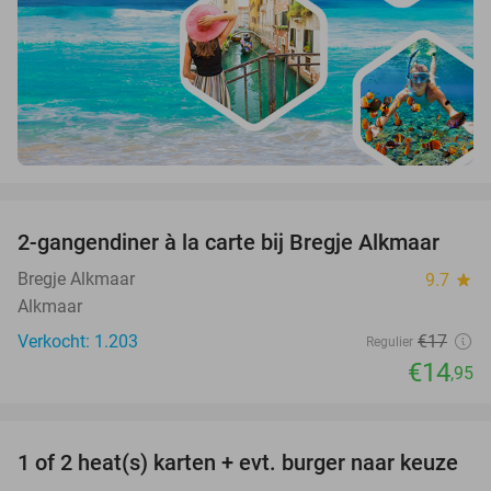
favorite_border
2-gangendiner à la carte bij Bregje Alkmaar
12%
Bregje Alkmaar
9.7
star
Alkmaar
Verkocht: 1.203
€17
Regulier
€14
,95
favorite_border
1 of 2 heat(s) karten + evt. burger naar keuze
19%