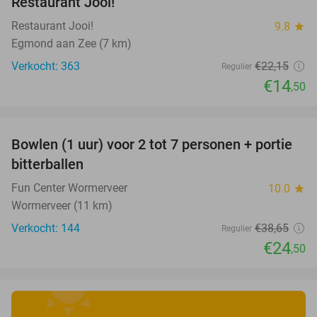
Restaurant Jooi!
Restaurant Jooi!
9.8
star
Egmond aan Zee (7 km)
Verkocht: 363
€22
,15
Regulier
€14
,50
favorite_border
Bowlen (1 uur) voor 2 tot 7 personen + portie
37%
bitterballen
Fun Center Wormerveer
10.0
star
Wormerveer (11 km)
Verkocht: 144
€38
,65
Regulier
€24
,50