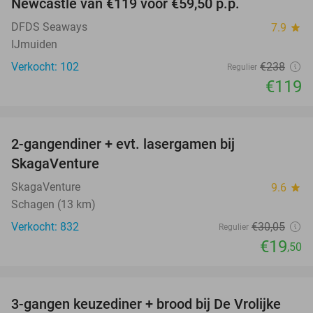
Newcastle van €119 voor €59,50 p.p.
DFDS Seaways
7.9
star
IJmuiden
Verkocht: 102
€238
Regulier
€119
favorite_border
2-gangendiner + evt. lasergamen bij
35%
SkagaVenture
SkagaVenture
9.6
star
Schagen (13 km)
Verkocht: 832
€30
,05
Regulier
€19
,50
favorite_border
3-gangen keuzediner + brood bij De Vrolijke
41%