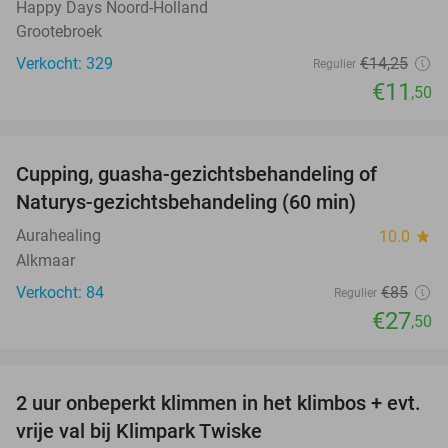
Happy Days Noord-Holland
Grootebroek
Verkocht: 329
€14
,25
Regulier
€11
,50
favorite_border
Cupping, guasha-gezichtsbehandeling of
68%
Naturys-gezichtsbehandeling (60 min)
Aurahealing
10.0
star
Alkmaar
Verkocht: 84
€85
Regulier
€27
,50
favorite_border
2 uur onbeperkt klimmen in het klimbos + evt.
23%
vrije val bij Klimpark Twiske