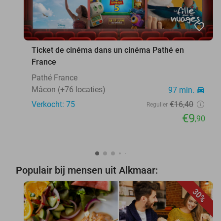
favorite_border
Ticket de cinéma dans un cinéma Pathé en
France
Pathé France
Mâcon (+76 locaties)
97 min.
directions_car
Verkocht: 75
€16
,40
Regulier
€9
,90
Populair bij mensen uit Alkmaar:
30%