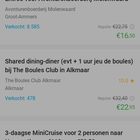
27%
Avonturenboerderij Molenwaard
Groot-Ammers
Verkocht: 8.585
€22
,75
Regulier
€16
,50
favorite_border
Shared dining-diner (evt + 1 uur jeu de boules)
29%
bij The Boules Club in Alkmaar
The Boules Club Alkmaar
10.0
star
Alkmaar
Verkocht: 478
€32
,40
Regulier
€22
,95
favorite_border
3-daagse MiniCruise voor 2 personen naar
50%