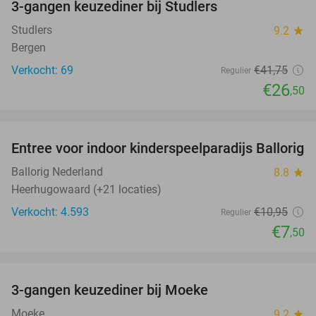
3-gangen keuzediner bij Studlers
37%
Studlers
9.2
star
Bergen
Verkocht: 69
€41
,75
Regulier
€26
,50
favorite_border
Entree voor indoor kinderspeelparadijs Ballorig
32%
Ballorig Nederland
8.8
star
Heerhugowaard (+21 locaties)
Verkocht: 4.593
€10
,95
Regulier
€7
,50
favorite_border
3-gangen keuzediner bij Moeke
40%
Moeke
9.2
star