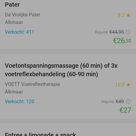
Pater
De Vrolijke Pater
9.2
star
Alkmaar
Verkocht: 411
€44
,95
Regulier
€26
,50
favorite_border
Voetontspanningsmassage (60 min) of 3x
45%
SOLD
voetreflexbehandeling (60-90 min)
OUT
VOETT Voetreflextherapie
10.0
star
Alkmaar
Verkocht: 120
€49
Regulier
€27
favorite_border
Entree + limonade + snack