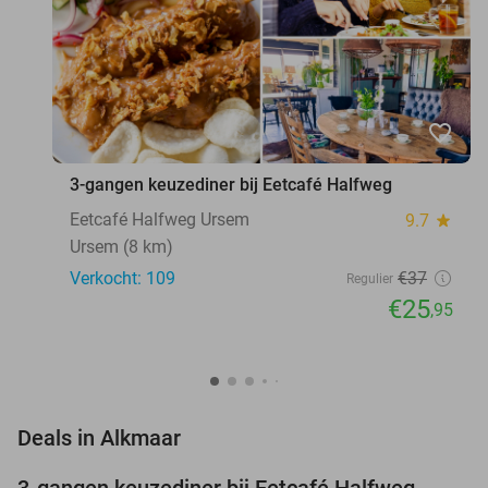
favorite_border
3-gangen keuzediner bij Eetcafé Halfweg
Eetcafé Halfweg Ursem
9.7
star
Ursem (8 km)
Verkocht: 109
€37
Regulier
€25
,95
favorite_border
Deals in Alkmaar
3-gangen keuzediner bij Eetcafé Halfweg