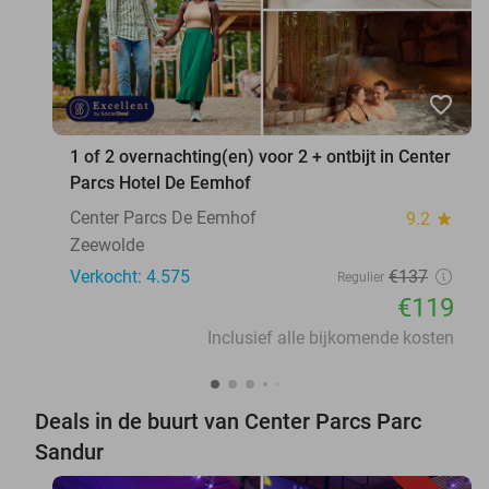
favorite_border
1 of 2 overnachting(en) voor 2 + ontbijt in Center
Parcs Hotel De Eemhof
Center Parcs De Eemhof
9.2
star
Zeewolde
Verkocht: 4.575
€137
Regulier
€119
Inclusief alle bijkomende kosten
Deals in de buurt van Center Parcs Parc
Sandur