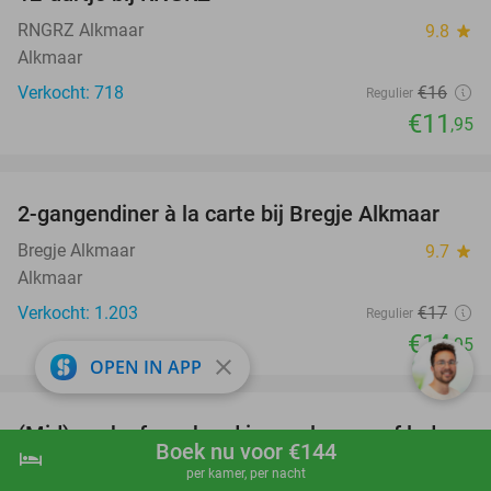
25%
RNGRZ Alkmaar
9.8
star
Alkmaar
Verkocht: 718
€16
Regulier
€11
,95
favorite_border
2-gangendiner à la carte bij Bregje Alkmaar
12%
Bregje Alkmaar
9.7
star
Alkmaar
Verkocht: 1.203
€17
Regulier
€14
,95
close
OPEN IN APP
favorite_border
(Mid)week of weekend in een lounge of lodge
44%
Boek nu voor €144
hotel
shopping_cart
Boek nu
navigate_next
(2-6 personen) + welkomstpakket
per kamer, per nacht