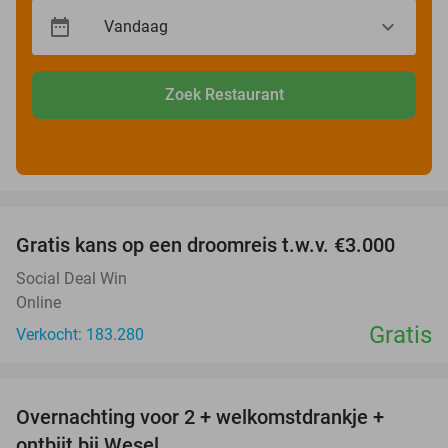
Zoek Restaurant
favorite_border
Gratis kans op een droomreis t.w.v. €3.000
Social Deal Win
Online
Gratis
Verkocht: 183.280
favorite_border
Overnachting voor 2 + welkomstdrankje +
33%
ontbijt bij Wesel