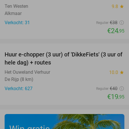
Ten Westen
9.8
star
Alkmaar
Verkocht: 31
€38
Regulier
€24
,95
favorite_border
Huur e-chopper (3 uur) of 'DikkeFiets' (3 uur of
50%
hele dag) + routes
Het Ouweland Verhuur
10.0
star
De Rijp (8 km)
Verkocht: 627
€40
Regulier
€19
,95
Win gratis