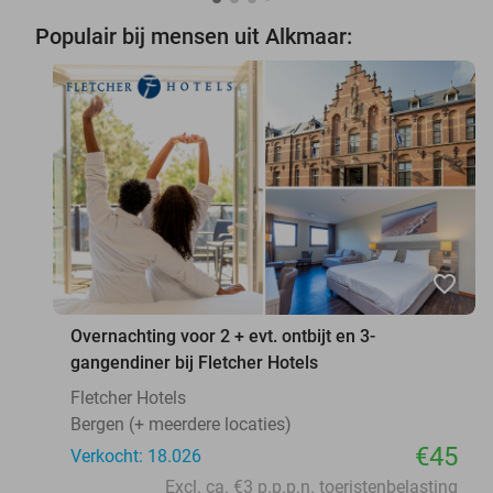
Populair bij mensen uit Alkmaar:
favorite_border
Overnachting voor 2 + evt. ontbijt en 3-
gangendiner bij Fletcher Hotels
Fletcher Hotels
Bergen (+ meerdere locaties)
€45
Verkocht: 18.026
Excl. ca. €3 p.p.p.n. toeristenbelasting