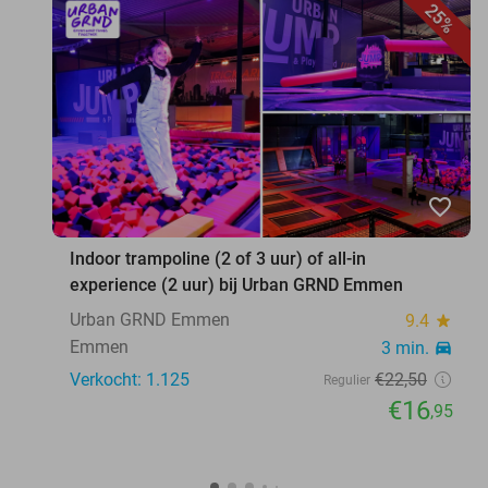
25%
favorite_border
Indoor trampoline (2 of 3 uur) of all-in
experience (2 uur) bij Urban GRND Emmen
Urban GRND Emmen
9.4
star
Emmen
3 min.
directions_car
Verkocht: 1.125
€22
,50
Regulier
€16
,95