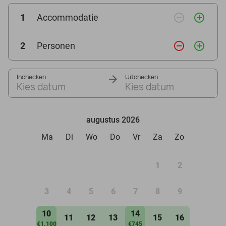
remove_circle_outline
add_circle_outline
1
Accommodatie
remove_circle_outline
add_circle_outline
2
Personen
Inchecken
Uitchecken
Kies datum
Kies datum
augustus 2026
Ma
Di
Wo
Do
Vr
Za
Zo
1
2
3
4
5
6
7
8
9
10
14
11
12
13
15
16
€1.100
€745