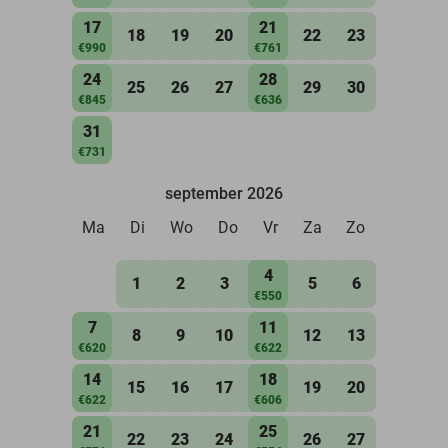
17
21
18
19
20
22
23
€990
€761
24
28
25
26
27
29
30
€845
€636
31
€731
september 2026
Ma
Di
Wo
Do
Vr
Za
Zo
4
1
2
3
5
6
€550
7
11
8
9
10
12
13
€620
€622
14
18
15
16
17
19
20
€622
€606
21
25
22
23
24
26
27