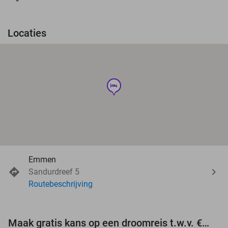
Locaties
hotel
Emmen
Sandurdreef 5
Routebeschrijving
Maak gratis kans op een droomreis t.w.v. €3.000!