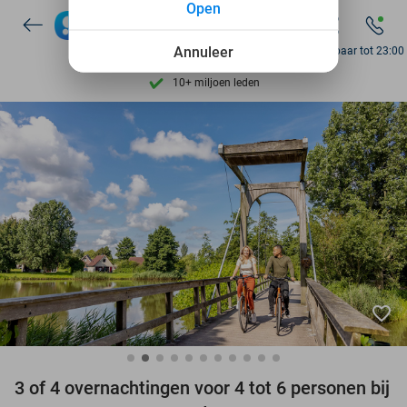
Open
7 dagen per week beschikbaar
Annuleer
Bereikbaar tot 23:00
10+ miljoen leden
9,4
op basis van
205.945 reviews
Ontdek 15.000+ deals
7 dagen per week beschikbaar
10+ miljoen leden
favorite_border
3 of 4 overnachtingen voor 4 tot 6 personen bij