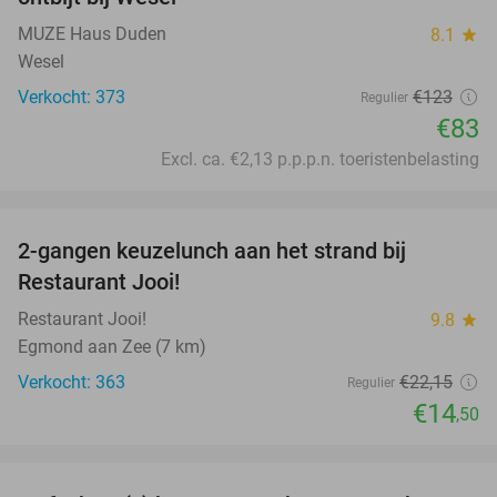
MUZE Haus Duden
8.1
star
Wesel
Verkocht: 373
€123
Regulier
€83
Excl. ca. €2,13 p.p.p.n. toeristenbelasting
favorite_border
2-gangen keuzelunch aan het strand bij
35%
Restaurant Jooi!
Restaurant Jooi!
9.8
star
Egmond aan Zee (7 km)
Verkocht: 363
€22
,15
Regulier
€14
,50
favorite_border