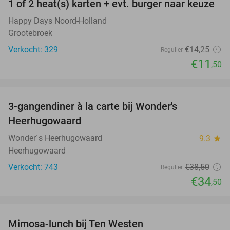
1 of 2 heat(s) karten + evt. burger naar keuze
19%
Happy Days Noord-Holland
Grootebroek
Verkocht: 329
€14
,25
Regulier
€11
,50
favorite_border
3-gangendiner à la carte bij Wonder's
10%
Heerhugowaard
Wonder´s Heerhugowaard
9.3
star
Heerhugowaard
Verkocht: 743
€38
,50
Regulier
€34
,50
favorite_border
Mimosa-lunch bij Ten Westen
34%