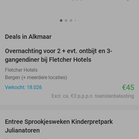
favorite_border
Deals in Alkmaar
Overnachting voor 2 + evt. ontbijt en 3-
gangendiner bij Fletcher Hotels
Fletcher Hotels
Bergen (+ meerdere locaties)
€45
Verkocht: 18.026
Excl. ca. €3 p.p.p.n. toeristenbelasting
favorite_border
Entree Sprookjesweken Kinderpretpark
39%
Julianatoren