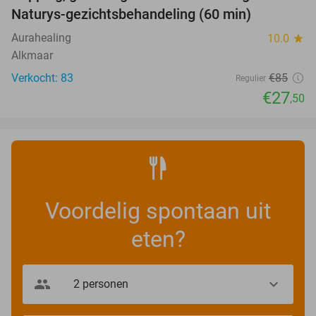
Naturys-gezichtsbehandeling (60 min)
Aurahealing
10.0
star
Alkmaar
Verkocht: 83
€85
Regulier
€27
,50
Voordelig spontaan uit
eten?