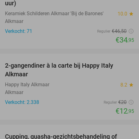
uur)
Keramiek Schilderen Alkmaar 'Bij de Barones'
10.0
star
Alkmaar
Verkocht: 71
€46
,50
Regulier
€34
,95
favorite_border
2-gangendiner à la carte bij Happy Italy
35%
Alkmaar
Happy Italy Alkmaar
8.2
star
Alkmaar
Verkocht: 2.338
€20
Regulier
€12
,95
favorite_border
Cupping, guasha-gezichtsbehandeling of
68%