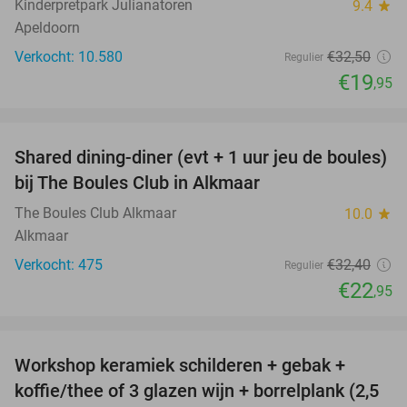
Kinderpretpark Julianatoren
9.4
star
Apeldoorn
Verkocht: 10.580
€32
,50
Regulier
€19
,95
favorite_border
Shared dining-diner (evt + 1 uur jeu de boules)
29%
bij The Boules Club in Alkmaar
The Boules Club Alkmaar
10.0
star
Alkmaar
Verkocht: 475
€32
,40
Regulier
€22
,95
favorite_border
Workshop keramiek schilderen + gebak +
25%
koffie/thee of 3 glazen wijn + borrelplank (2,5