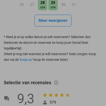
28
29
26
27
30
31
€94
€94
Meer weergeven
*
Weet je al op welke datum je wilt reserveren? Selecteer dan
hierboven de datum en reserveer en koop jouw Social Deal
tegelijkertijd.
(Weet je nog niet wanneer je wilt reserveren? Geen zorgen: koop
dan via de ‘
koop nu
’-knop én reserveer later)
Selectie van recensies
info_outlined
9,3
579