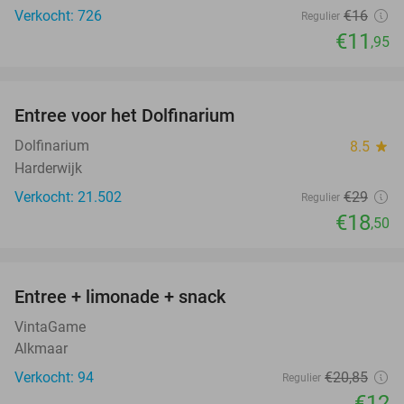
Verkocht: 726
€16
Regulier
€11
,95
favorite_border
Entree voor het Dolfinarium
36%
Dolfinarium
8.5
star
Harderwijk
Verkocht: 21.502
€29
Regulier
€18
,50
favorite_border
Entree + limonade + snack
42%
VintaGame
Alkmaar
Verkocht: 94
€20
,85
Regulier
€12