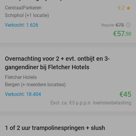
CentraalParkeren
9.2
star
Schiphol (+1 locatie)
Verkocht: 1.626
€75
Regulier
€57
,50
favorite_border
Overnachting voor 2 + evt. ontbijt en 3-
gangendiner bij Fletcher Hotels
Fletcher Hotels
Bergen (+ meerdere locaties)
€45
Verkocht: 18.404
Excl. ca. €3 p.p.p.n. toeristenbelasting
favorite_border
1 of 2 uur trampolinespringen + slush
43%