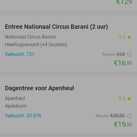
€129
favorite_border
Entree Nationaal Circus Barani (2 uur)
29%
Nationaal Circus Barani
9.5
star
Heerhugowaard (+4 locaties)
Verkocht: 721
€24
Regulier
€16
,95
favorite_border
Dagentree voor Apenheul
36%
Apenheul
9.3
star
Apeldoorn
Verkocht: 33.876
€30
,50
Regulier
€19
,50
favorite_border