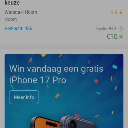
keuze
Watertaxi Hoorn
9.8
star
Hoorn
Verkocht: 486
€17
Regulier
€10
,50
Win vandaag een gratis
iPhone 17 Pro
Meer info