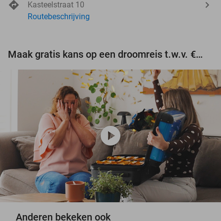
Kasteelstraat 10
Routebeschrijving
Maak gratis kans op een droomreis t.w.v. €3.000!
play_circle
Anderen bekeken ook