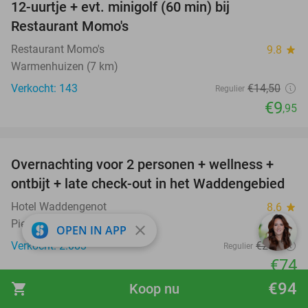
12-uurtje + evt. minigolf (60 min) bij
31%
Restaurant Momo's
Restaurant Momo's
9.8
star
Warmenhuizen (7 km)
Verkocht: 143
€14
,50
Regulier
€9
,95
favorite_border
Overnachting voor 2 personen + wellness +
66%
ontbijt + late check-out in het Waddengebied
Hotel Waddengenot
8.6
star
Pieterburen
close
OPEN IN APP
Verkocht: 2.083
€218
Regulier
€74
Excl. ca. €2,50 p.p.p.n. toeristenbelasting
€94
shopping_cart
Koop nu
favorite_border