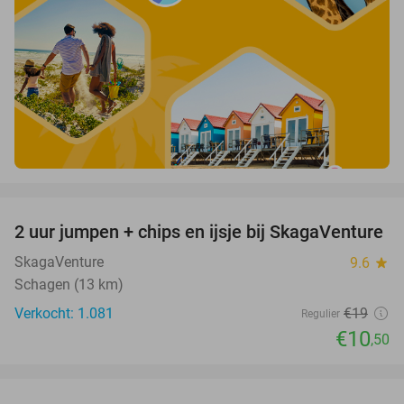
favorite_border
2 uur jumpen + chips en ijsje bij SkagaVenture
45%
SkagaVenture
9.6
star
Schagen (13 km)
Verkocht: 1.081
€19
Regulier
€10
,50
favorite_border