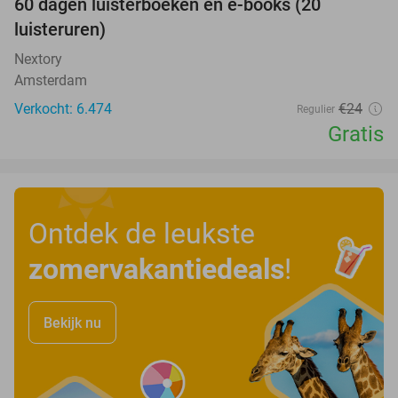
100%
60 dagen luisterboeken en e-books (20
luisteruren)
Nextory
Amsterdam
Verkocht: 6.474
€24
Regulier
Gratis
Ontdek de leukste
zomervakantiedeals
!
Bekijk nu