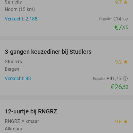
Samcity
9.7
star
Hoorn (15 km)
Verkocht: 2.188
€14
Regulier
€7
,95
favorite_border
3-gangen keuzediner bij Studlers
37%
Studlers
9.2
star
Bergen
Verkocht: 83
€41
,75
Regulier
€26
,50
favorite_border
12-uurtje bij RNGRZ
25%
RNGRZ Alkmaar
9.8
star
Alkmaar