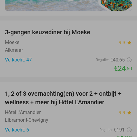
favorite_border
3-gangen keuzediner bij Moeke
40%
Moeke
9.3
star
Alkmaar
Verkocht: 47
€40
,65
Regulier
€24
,50
favorite_border
1, 2 of 3 overnachting(en) voor 2 + ontbijt +
32%
NEW
wellness + meer bij Hôtel L'Amandier
TODAY
Hôtel L'Amandier
9.9
star
Libramont-Chevigny
Verkocht: 6
€191
Regulier