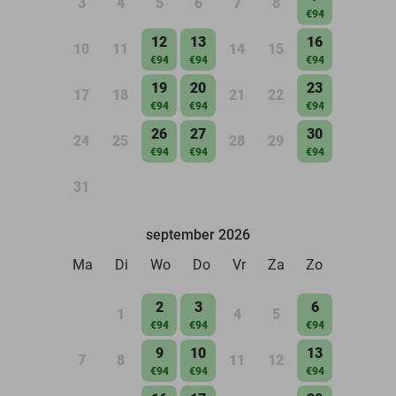
3
4
5
6
7
8
€94
12
13
16
10
11
14
15
€94
€94
€94
19
20
23
17
18
21
22
€94
€94
€94
26
27
30
24
25
28
29
€94
€94
€94
31
september 2026
Ma
Di
Wo
Do
Vr
Za
Zo
2
3
6
1
4
5
€94
€94
€94
9
10
13
7
8
11
12
€94
€94
€94