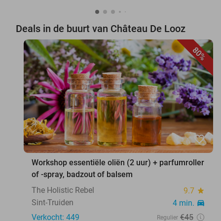
Deals in de buurt van Château De Looz
80%
favorite_border
Workshop essentiële oliën (2 uur) + parfumroller
of -spray, badzout of balsem
The Holistic Rebel
9.7
star
Sint-Truiden
4 min.
directions_car
Verkocht: 449
€45
Regulier