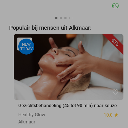
€9
Populair bij mensen uit Alkmaar:
63%
NEW
TODAY
favorite_border
Gezichtsbehandeling (45 tot 90 min) naar keuze
Healthy Glow
10.0
star
Alkmaar