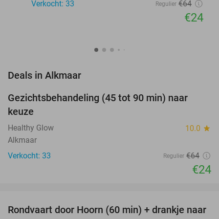
Verkocht: 33
€64
Regulier
€24
favorite_border
Deals in Alkmaar
Gezichtsbehandeling (45 tot 90 min) naar
63%
NEW
keuze
TODAY
Healthy Glow
10.0
star
Alkmaar
Verkocht: 33
€64
Regulier
€24
favorite_border
Rondvaart door Hoorn (60 min) + drankje naar
38%