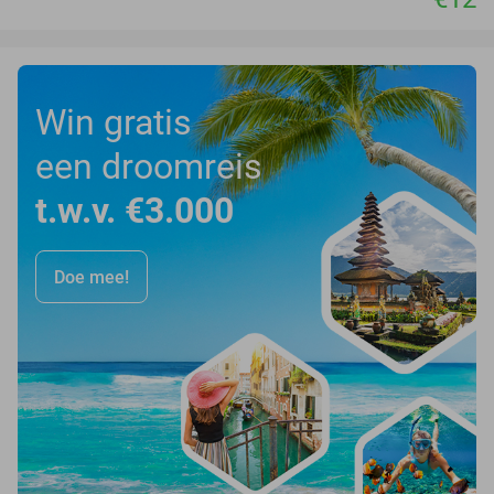
Win gratis
een droomreis
t.w.v. €3.000
Doe mee!