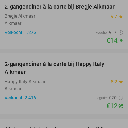
2-gangendiner à la carte bij Bregje Alkmaar
12%
Bregje Alkmaar
9.7
star
Alkmaar
Verkocht: 1.276
€17
Regulier
€14
,95
favorite_border
2-gangendiner à la carte bij Happy Italy
35%
Alkmaar
Happy Italy Alkmaar
8.2
star
Alkmaar
Verkocht: 2.416
€20
Regulier
€12
,95
favorite_border