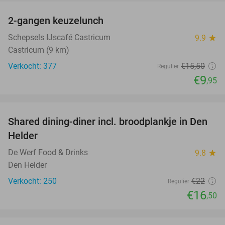
2-gangen keuzelunch
36%
Schepsels IJscafé Castricum
9.9
star
Castricum (9 km)
Verkocht: 377
€15
,50
Regulier
€9
,95
favorite_border
Shared dining-diner incl. broodplankje in Den
25%
Helder
De Werf Food & Drinks
9.8
star
Den Helder
Verkocht: 250
€22
Regulier
€16
,50
favorite_border