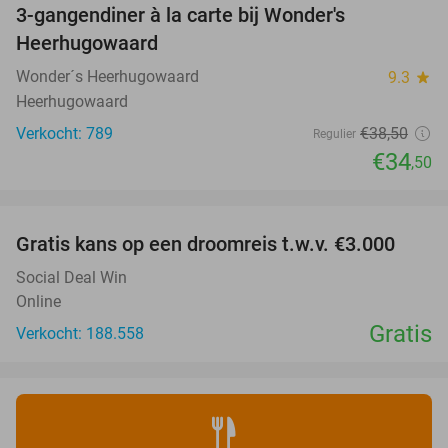
3-gangendiner à la carte bij Wonder's
10%
Heerhugowaard
Wonder´s Heerhugowaard
9.3
star
Heerhugowaard
Verkocht: 789
€38
,50
Regulier
€34
,50
favorite_border
Gratis kans op een droomreis t.w.v. €3.000
Social Deal Win
Online
Gratis
Verkocht: 188.558