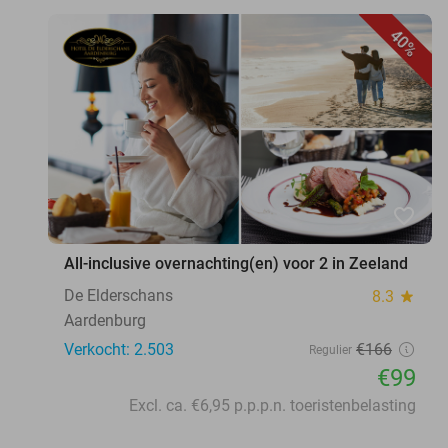
40%
favorite_border
All-inclusive overnachting(en) voor 2 in Zeeland
De Elderschans
8.3
star
Aardenburg
Verkocht: 2.503
€166
Regulier
€99
Excl. ca. €6,95 p.p.p.n. toeristenbelasting