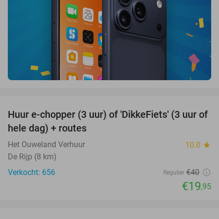
favorite_border
Huur e-chopper (3 uur) of 'DikkeFiets' (3 uur of
50%
hele dag) + routes
Het Ouweland Verhuur
10.0
star
De Rijp (8 km)
Verkocht: 656
€40
Regulier
€19
,95
favorite_border