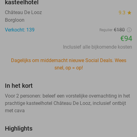
kasteelhotel
Château De Looz
9.3
star
Borgloon
Verkocht: 139
€180
Regulier
€94
Inclusief alle bijkomende kosten
Dagelijks om middernacht nieuwe Social Deals. Wees
snel, op = op!
In het kort
Voor 2 personen: beleef een vorstelijke overnachting in het
prachtige kasteelhotel Château De Looz, inclusief ontbijt
met cava
Highlights