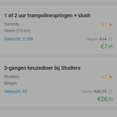
favorite_border
1 of 2 uur trampolinespringen + slush
43%
Samcity
9.7
star
Hoorn (15 km)
Verkocht: 2.188
€14
Regulier
€7
,95
favorite_border
3-gangen keuzediner bij Studlers
37%
Studlers
9.2
star
Bergen
Verkocht: 83
€41
,75
Regulier
€26
,50
favorite_border