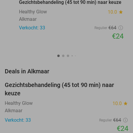
Gezichtsbehandeling (45 tot 90 min) naar keuze
Healthy Glow
10.0
star
Alkmaar
Verkocht: 33
€64
Regulier
€24
favorite_border
Deals in Alkmaar
Gezichtsbehandeling (45 tot 90 min) naar
63%
NEW
keuze
TODAY
Healthy Glow
10.0
star
Alkmaar
Verkocht: 33
€64
Regulier
€24