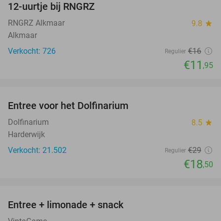
12-uurtje bij RNGRZ
25%
RNGRZ Alkmaar
9.8
star
Alkmaar
Verkocht: 726
€16
Regulier
€11
,95
favorite_border
Entree voor het Dolfinarium
36%
Dolfinarium
8.5
star
Harderwijk
Verkocht: 21.502
€29
Regulier
€18
,50
favorite_border
Entree + limonade + snack
42%