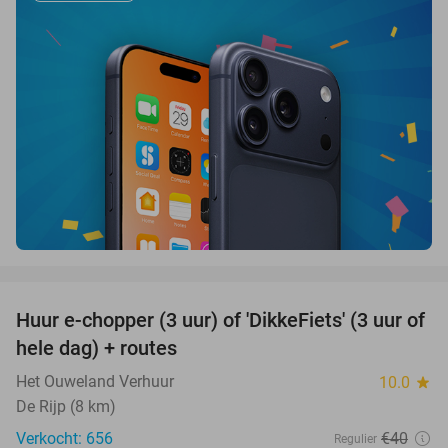
favorite_border
Huur e-chopper (3 uur) of 'DikkeFiets' (3 uur of
50%
hele dag) + routes
Het Ouweland Verhuur
10.0
star
De Rijp (8 km)
Verkocht: 656
€40
Regulier