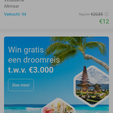
VintaGame
Alkmaar
Verkocht: 94
€20
,85
Regulier
€12
Win gratis
een droomreis
t.w.v. €3.000
Doe mee!