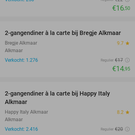
€16
,50
favorite_border
2-gangendiner à la carte bij Bregje Alkmaar
12%
Bregje Alkmaar
9.7
star
Alkmaar
Verkocht: 1.276
€17
Regulier
€14
,95
favorite_border
2-gangendiner à la carte bij Happy Italy
35%
Alkmaar
Happy Italy Alkmaar
8.2
star
Alkmaar
Verkocht: 2.416
€20
Regulier