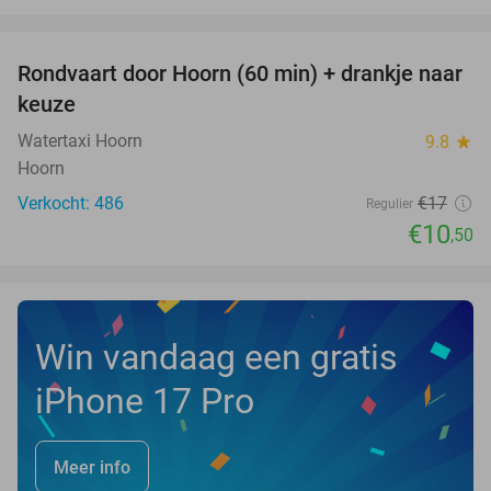
favorite_border
Rondvaart door Hoorn (60 min) + drankje naar
38%
keuze
Watertaxi Hoorn
9.8
star
Hoorn
Verkocht: 486
€17
Regulier
€10
,50
Win vandaag een gratis
iPhone 17 Pro
Meer info