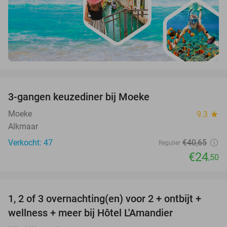
favorite_border
3-gangen keuzediner bij Moeke
40%
Moeke
9.3
star
Alkmaar
Verkocht: 47
€40
,65
Regulier
€24
,50
favorite_border
1, 2 of 3 overnachting(en) voor 2 + ontbijt +
32%
NEW
wellness + meer bij Hôtel L'Amandier
TODAY