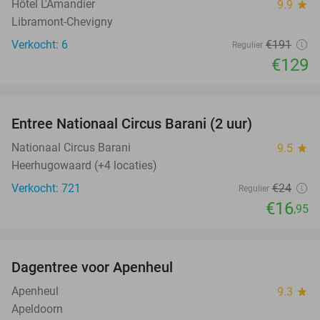
Hôtel L'Amandier
9.9
star
Libramont-Chevigny
Verkocht: 6
€191
Regulier
€129
favorite_border
Entree Nationaal Circus Barani (2 uur)
29%
Nationaal Circus Barani
9.5
star
Heerhugowaard (+4 locaties)
Verkocht: 721
€24
Regulier
€16
,95
favorite_border
Dagentree voor Apenheul
36%
Apenheul
9.3
star
Apeldoorn