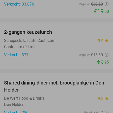
Verkocht: 33.876
€30
,50
Regulier
€19
,50
favorite_border
2-gangen keuzelunch
36%
Schepsels IJscafé Castricum
9.9
star
Castricum (9 km)
Verkocht: 377
€15
,50
Regulier
€9
,95
favorite_border
Shared dining-diner incl. broodplankje in Den
25%
Helder
De Werf Food & Drinks
9.8
star
Den Helder
Verkocht: 250
€22
Regulier