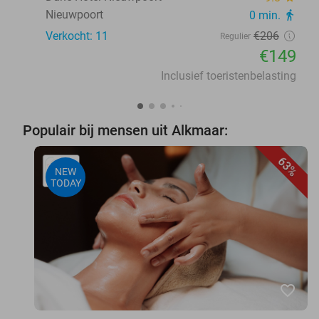
Nieuwpoort
0 min.
directions_walk
Verkocht: 11
€206
Regulier
€149
Inclusief toeristenbelasting
Populair bij mensen uit Alkmaar:
63%
NEW
TODAY
favorite_border