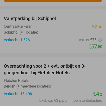
favorite_border
Valetparking bij Schiphol
23%
CentraalParkeren
9.2
star
Schiphol (+1 locatie)
Verkocht: 1.626
€75
Regulier
€57
,50
favorite_border
Overnachting voor 2 + evt. ontbijt en 3-
gangendiner bij Fletcher Hotels
Fletcher Hotels
Bergen (+ meerdere locaties)
€45
Verkocht: 18.406
Excl. ca. €3 p.p.p.n. toeristenbelasting