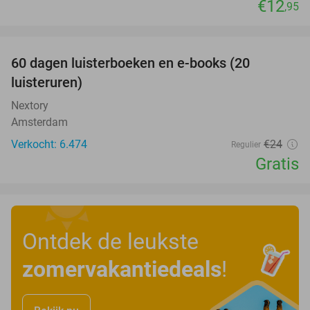
€12
,95
favorite_border
100%
60 dagen luisterboeken en e-books (20
luisteruren)
Nextory
Amsterdam
Verkocht: 6.474
€24
Regulier
Gratis
Ontdek de leukste
zomervakantiedeals
!