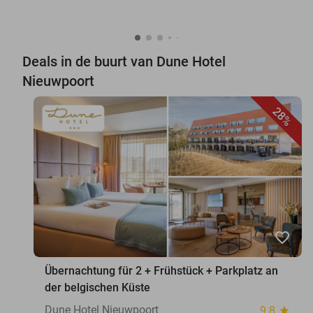
Deals in de buurt van Dune Hotel
Nieuwpoort
28%
favorite_border
Übernachtung für 2 + Frühstück + Parkplatz an
der belgischen Küste
Dune Hotel Nieuwpoort
9.8
star