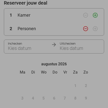
Reserveer jouw deal
remove_circle_outline
add_circle_outline
1
Kamer
remove_circle_outline
add_circle_outline
2
Personen
Inchecken
Uitchecken
Kies datum
Kies datum
augustus 2026
Ma
Di
Wo
Do
Vr
Za
Zo
1
2
3
4
5
6
7
8
9