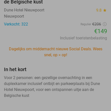
de Belgische kust
Dune Hotel Nieuwpoort
9.8
star
Nieuwpoort
Verkocht: 322
€206
Regulier
€149
Inclusief toeristenbelasting
Dagelijks om middernacht nieuwe Social Deals. Wees
snel, op = op!
In het kort
Voor 2 personen: een gezellige overnachting in een
duplexkamer inclusief ontbijt en parkeerplaats bij Dune
Hotel Nieuwpoort, voor een ontspannen uitje aan de
Belgische kust