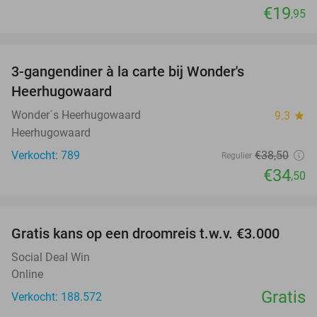
€19
,95
favorite_border
3-gangendiner à la carte bij Wonder's
10%
Heerhugowaard
Wonder´s Heerhugowaard
9.3
star
Heerhugowaard
Verkocht: 789
€38
,50
Regulier
€34
,50
favorite_border
Gratis kans op een droomreis t.w.v. €3.000
Social Deal Win
Online
Gratis
Verkocht: 188.572