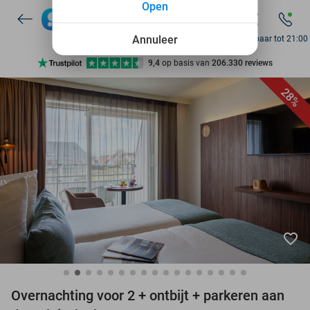
Open
Annuleer
Bereikbaar tot 21:00
Ontdek 15.000+ deals
7 dagen per week beschikbaar
28%
10+ miljoen leden
9,4
op basis van
206.330 reviews
Ontdek 15.000+ deals
7 dagen per week beschikbaar
10+ miljoen leden
favorite_border
Overnachting voor 2 + ontbijt + parkeren aan