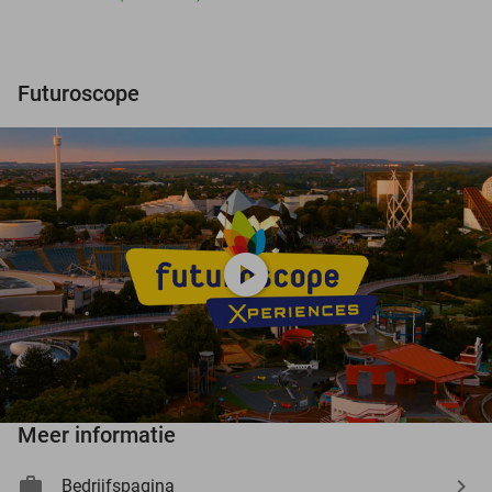
Futuroscope
play_circle
Meer informatie
Bedrijfspagina