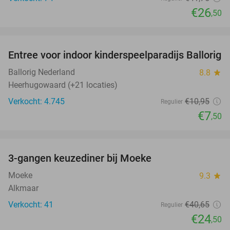
€26
,50
favorite_border
Entree voor indoor kinderspeelparadijs Ballorig
32%
Ballorig Nederland
8.8
star
Heerhugowaard (+21 locaties)
Verkocht: 4.745
€10
,95
Regulier
€7
,50
favorite_border
3-gangen keuzediner bij Moeke
40%
Moeke
9.3
star
Alkmaar
Verkocht: 41
€40
,65
Regulier
€24
,50