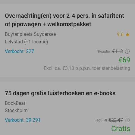
favorite_border
Overnachting(en) voor 2-4 pers. in safaritent
39%
of pipowagen + welkomstpakket
Buytenplaets Suydersee
9.6
star
Lelystad (+1 locatie)
Verkocht: 227
€113
Regulier
€69
Excl. ca. €3,10 p.p.p.n. toeristenbelasting
favorite_border
100%
75 dagen gratis luisterboeken en e-books
BookBeat
Stockholm
Verkocht: 39.291
€22
,47
Regulier
Gratis