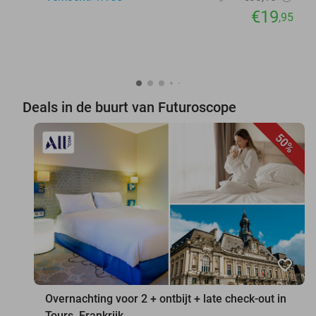
€19
,95
Deals in de buurt van Futuroscope
50%
favorite_border
Overnachting voor 2 + ontbijt + late check-out in
Tours, Frankrijk