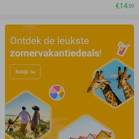
€14
,50
Ontdek de leukste
zomervakantiedeals
!
Bekijk nu