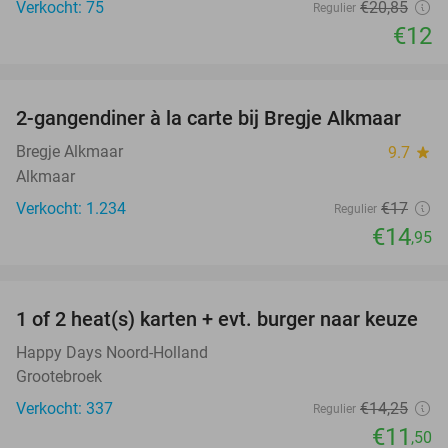
Verkocht: 75
€20
,85
Regulier
€12
favorite_border
2-gangendiner à la carte bij Bregje Alkmaar
12%
Bregje Alkmaar
9.7
star
Alkmaar
Verkocht: 1.234
€17
Regulier
€14
,95
favorite_border
1 of 2 heat(s) karten + evt. burger naar keuze
19%
Happy Days Noord-Holland
Grootebroek
Verkocht: 337
€14
,25
Regulier
€11
,50