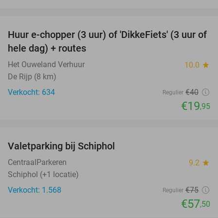
favorite_border
Huur e-chopper (3 uur) of 'DikkeFiets' (3 uur of
50%
hele dag) + routes
Het Ouweland Verhuur
10.0
star
De Rijp (8 km)
Verkocht: 634
€40
Regulier
€19
,95
favorite_border
Valetparking bij Schiphol
23%
CentraalParkeren
9.2
star
Schiphol (+1 locatie)
Verkocht: 1.568
€75
Regulier
€57
,50