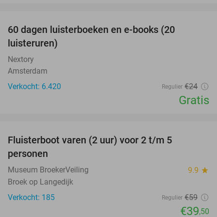
favorite_border
100%
60 dagen luisterboeken en e-books (20
luisteruren)
Nextory
Amsterdam
Verkocht: 6.420
€24
Regulier
Gratis
favorite_border
Fluisterboot varen (2 uur) voor 2 t/m 5
33%
personen
Museum BroekerVeiling
9.9
star
Broek op Langedijk
Verkocht: 185
€59
Regulier
€39
,50