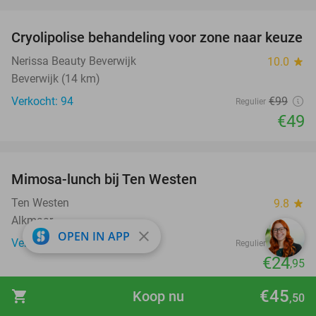
favorite_border
Cryolipolise behandeling voor zone naar keuze
51%
Nerissa Beauty Beverwijk
10.0
star
Beverwijk (14 km)
Verkocht: 94
€99
Regulier
€49
favorite_border
Mimosa-lunch bij Ten Westen
34%
Ten Westen
9.8
star
Alkmaar
close
OPEN IN APP
Verkocht: 31
€38
Regulier
€24
,95
favorite_border
€45
shopping_cart
Koop nu
,50