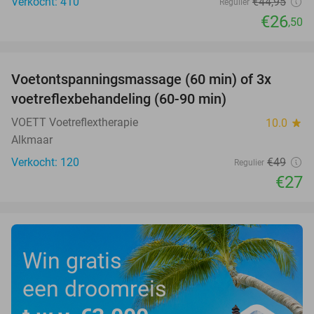
Verkocht: 410
€44
,95
Regulier
€26
,50
favorite_border
Voetontspanningsmassage (60 min) of 3x
45%
SOLD
voetreflexbehandeling (60-90 min)
OUT
VOETT Voetreflextherapie
10.0
star
Alkmaar
Verkocht: 120
€49
Regulier
€27
Win gratis
een droomreis