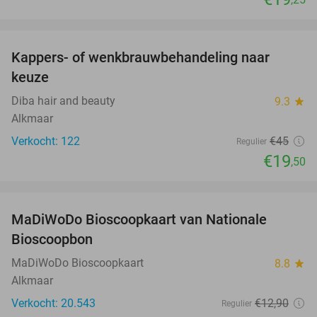
favorite_border
Kappers- of wenkbrauwbehandeling naar
57%
keuze
Diba hair and beauty
9.3
star
Alkmaar
Verkocht: 122
€45
Regulier
€19
,50
favorite_border
MaDiWoDo Bioscoopkaart van Nationale
31%
Bioscoopbon
MaDiWoDo Bioscoopkaart
8.8
star
Alkmaar
Verkocht: 20.543
€12
,90
Regulier