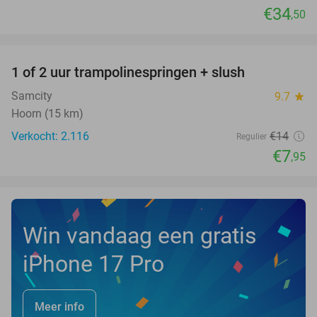
€34
,50
favorite_border
1 of 2 uur trampolinespringen + slush
43%
Samcity
9.7
star
Hoorn (15 km)
Verkocht: 2.116
€14
Regulier
€7
,95
Win vandaag een gratis
iPhone 17 Pro
Meer info