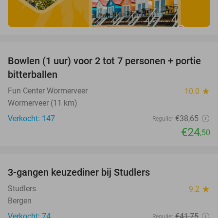
favorite_border
Bowlen (1 uur) voor 2 tot 7 personen + portie
37%
bitterballen
Fun Center Wormerveer
10.0
star
Wormerveer (11 km)
Verkocht: 147
€38
,65
Regulier
€24
,50
favorite_border
3-gangen keuzediner bij Studlers
37%
Studlers
9.2
star
Bergen
Verkocht: 74
€41
,75
Regulier