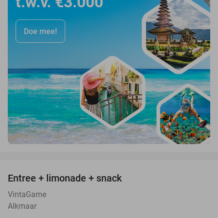
t.w.v. €3.000
Doe mee!
favorite_border
Entree + limonade + snack
42%
VintaGame
Alkmaar