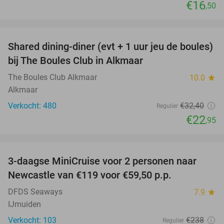
€16
,50
favorite_border
Shared dining-diner (evt + 1 uur jeu de boules)
29%
bij The Boules Club in Alkmaar
The Boules Club Alkmaar
10.0
star
Alkmaar
Verkocht: 480
€32
,40
Regulier
€22
,95
favorite_border
3-daagse MiniCruise voor 2 personen naar
50%
Newcastle van €119 voor €59,50 p.p.
DFDS Seaways
7.9
star
IJmuiden
Verkocht: 103
€238
Regulier