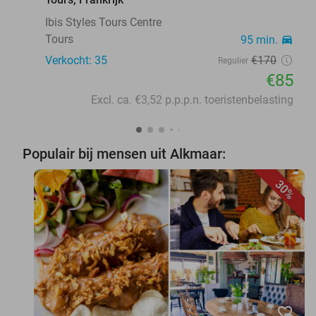
Ibis Styles Tours Centre
Tours
95 min.
directions_car
Verkocht: 35
€170
Regulier
€85
Excl. ca. €3,52 p.p.p.n. toeristenbelasting
Populair bij mensen uit Alkmaar:
30%
favorite_border