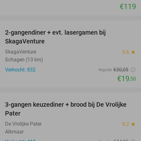
€119
favorite_border
2-gangendiner + evt. lasergamen bij
35%
SkagaVenture
SkagaVenture
9.6
star
Schagen (13 km)
Verkocht: 832
€30
,05
Regulier
€19
,50
favorite_border
3-gangen keuzediner + brood bij De Vrolijke
41%
Pater
De Vrolijke Pater
9.2
star
Alkmaar