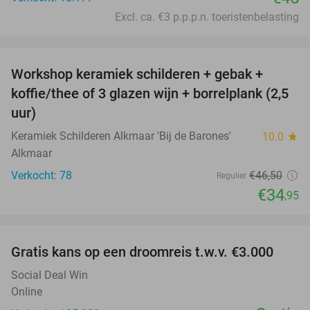
Excl. ca. €3 p.p.p.n. toeristenbelasting
favorite_border
Workshop keramiek schilderen + gebak +
25%
koffie/thee of 3 glazen wijn + borrelplank (2,5
uur)
Keramiek Schilderen Alkmaar 'Bij de Barones'
10.0
star
Alkmaar
Verkocht: 78
€46
,50
Regulier
€34
,95
favorite_border
Gratis kans op een droomreis t.w.v. €3.000
Social Deal Win
Online