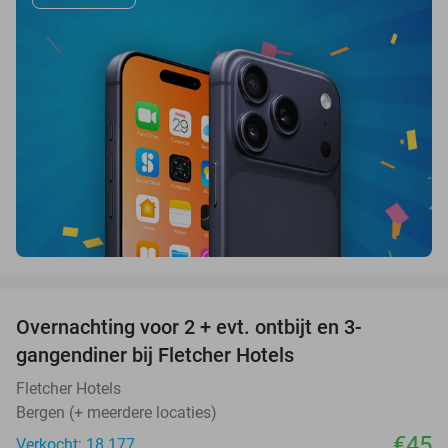
favorite_border
Overnachting voor 2 + evt. ontbijt en 3-
gangendiner bij Fletcher Hotels
Fletcher Hotels
Bergen (+ meerdere locaties)
€45
Verkocht: 18.177