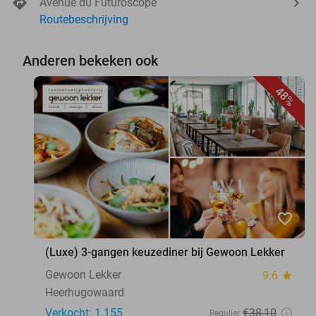
Avenue du Futuroscope
Routebeschrijving
Anderen bekeken ook
48%
favorite_border
(Luxe) 3-gangen keuzediner bij Gewoon Lekker
Gewoon Lekker
9.6
star
Heerhugowaard
Verkocht: 1.155
€38
,10
Regulier