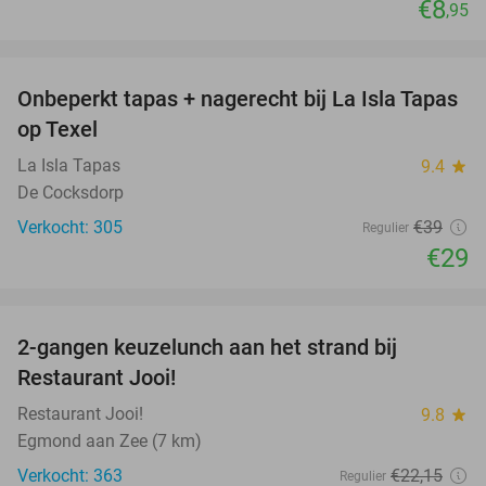
€8
,95
favorite_border
Onbeperkt tapas + nagerecht bij La Isla Tapas
26%
op Texel
La Isla Tapas
9.4
star
De Cocksdorp
Verkocht: 305
€39
Regulier
€29
favorite_border
2-gangen keuzelunch aan het strand bij
35%
Restaurant Jooi!
Restaurant Jooi!
9.8
star
Egmond aan Zee (7 km)
Verkocht: 363
€22
,15
Regulier