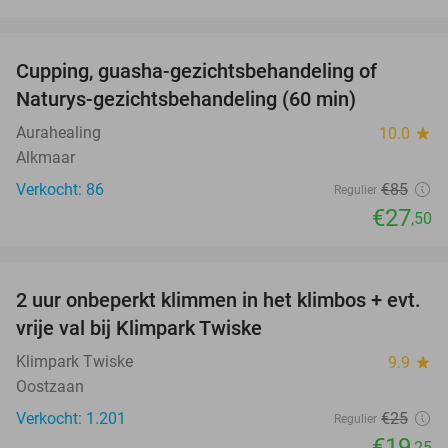
favorite_border
Cupping, guasha-gezichtsbehandeling of
68%
Naturys-gezichtsbehandeling (60 min)
Aurahealing
10.0
star
Alkmaar
Verkocht: 86
€85
Regulier
€27
,50
favorite_border
2 uur onbeperkt klimmen in het klimbos + evt.
23%
vrije val bij Klimpark Twiske
Klimpark Twiske
9.9
star
Oostzaan
Verkocht: 1.201
€25
Regulier
€19
,25