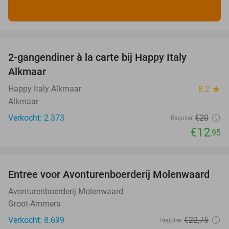
favorite_border
2-gangendiner à la carte bij Happy Italy
35%
Alkmaar
Happy Italy Alkmaar
8.2
star
Alkmaar
Verkocht: 2.373
€20
Regulier
€12
,95
favorite_border
Entree voor Avonturenboerderij Molenwaard
27%
Avonturenboerderij Molenwaard
Groot-Ammers
Verkocht: 8.699
€22
,75
Regulier