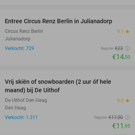
favorite_border
Entree Circus Renz Berlin in Julianadorp
37%
Circus Renz Berlin
9.1
star
Julianadorp
Verkocht: 729
€23
Regulier
€14
,50
favorite_border
Vrij skiën of snowboarden (2 uur óf hele
32%
maand) bij De Uithof
De Uithof Den Haag
9.0
star
Den Haag
Verkocht: 1.311
€17
,50
Regulier
€11
,95