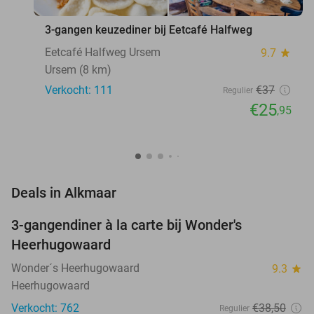
3-gangen keuzediner bij Eetcafé Halfweg
Eetcafé Halfweg Ursem
9.7
star
Ursem (8 km)
Verkocht: 111
€37
Regulier
€25
,95
favorite_border
Deals in Alkmaar
3-gangendiner à la carte bij Wonder's
10%
Heerhugowaard
Wonder´s Heerhugowaard
9.3
star
Heerhugowaard
Verkocht: 762
€38
,50
Regulier