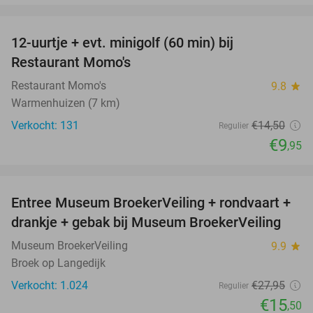
favorite_border
12-uurtje + evt. minigolf (60 min) bij
31%
Restaurant Momo's
Restaurant Momo's
9.8
star
Warmenhuizen (7 km)
Verkocht: 131
€14
,50
Regulier
€9
,95
favorite_border
Entree Museum BroekerVeiling + rondvaart +
45%
drankje + gebak bij Museum BroekerVeiling
Museum BroekerVeiling
9.9
star
Broek op Langedijk
Verkocht: 1.024
€27
,95
Regulier
€15
,50