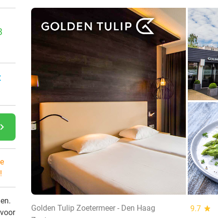
3
:
gate_next
e
!
den.
Golden Tulip Zoetermeer - Den Haag
9.7
star
 voor