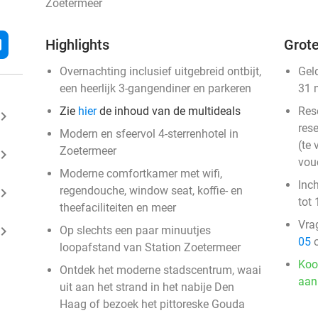
Zoetermeer
l
Highlights
Grote
Overnachting inclusief uitgebreid ontbijt,
Gel
een heerlijk 3-gangendiner en parkeren
31 
Zie
hier
de inhoud van de multideals
Res
ard_arrow_right
rese
Modern en sfeervol 4-sterrenhotel in
(te 
Zoetermeer
ard_arrow_right
vou
Moderne comfortkamer met wifi,
Inc
regendouche, window seat, koffie- en
ard_arrow_right
tot 
theefaciliteiten en meer
Vra
ard_arrow_right
Op slechts een paar minuutjes
05
o
loopafstand van Station Zoetermeer
Koo
Ontdek het moderne stadscentrum, waai
aan
uit aan het strand in het nabije Den
Haag of bezoek het pittoreske Gouda