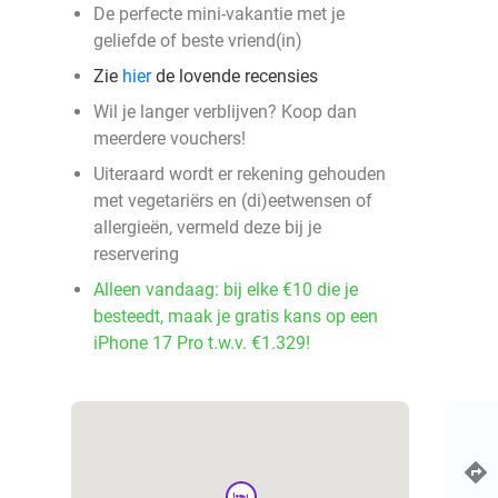
De perfecte mini-vakantie met je
geliefde of beste vriend(in)
Zie
hier
de lovende recensies
Wil je langer verblijven? Koop dan
meerdere vouchers!
Uiteraard wordt er rekening gehouden
met vegetariërs en (di)eetwensen of
allergieën, vermeld deze bij je
reservering
Alleen vandaag: bij elke €10 die je
besteedt, maak je gratis kans op een
iPhone 17 Pro t.w.v. €1.329!
hotel