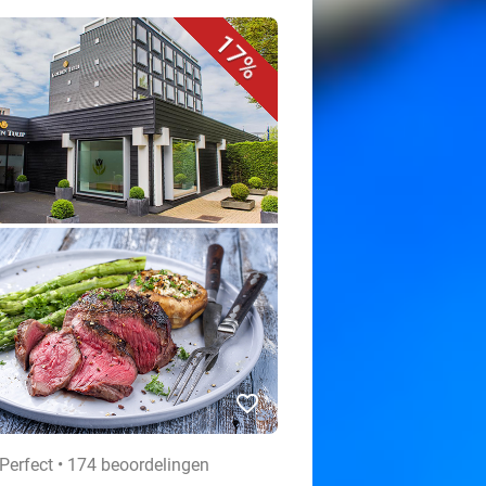
17%
favorite_border
Perfect • 174 beoordelingen