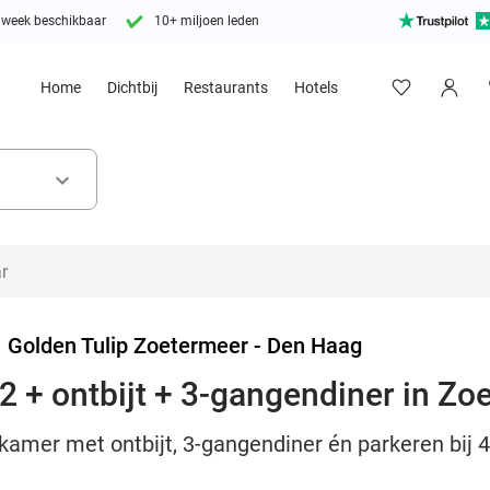
 week beschikbaar
10+ miljoen leden
Home
Dichtbij
Restaurants
Hotels
keyboard_arrow_down
>
Golden Tulip Zoetermeer - Den Haag
2 + ontbijt + 3-gangendiner in Zo
amer met ontbijt, 3-gangendiner én parkeren bij 4