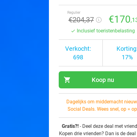
Regulier
€170
€204
,37
,1
Inclusief toeristenbelasting
Verkocht:
Korting
698
17%
shopping_cart
Koop nu
navi
Dagelijks om middernacht nieuw
Social Deals. Wees snel, op = op
Gratis?!
- Deel deze deal met vrien
Kopen drie vrienden? Dan is de deal