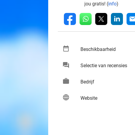
jou gratis! (
info
)
whatsapp
linkedin
fb
mai
date_range
keybo
Beschikbaarheid
chat
keybo
Selectie van recensies
work
keybo
Bedrijf
language
keybo
Website