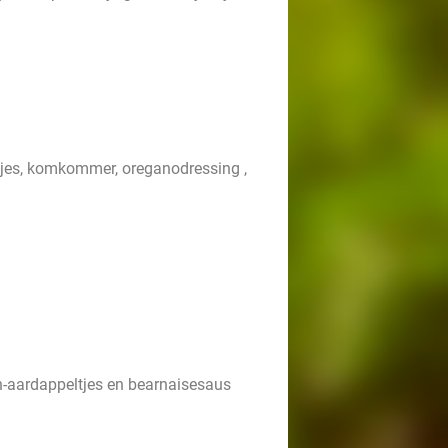
uitjes, komkommer, oreganodressing ,
n-aardappeltjes en bearnaisesaus