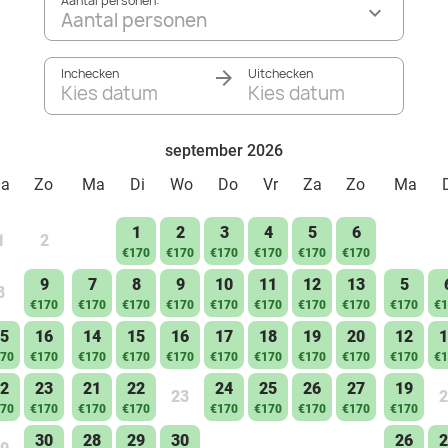
Aantal personen:
Aantal personen
Inchecken
Uitchecken
Kies datum
Kies datum
september 2026
Za
Zo
Ma
Di
Wo
Do
Vr
Za
Zo
Ma
1
2
3
4
5
6
1
2
€170
€170
€170
€170
€170
€170
9
7
8
9
10
11
12
13
5
8
€170
€170
€170
€170
€170
€170
€170
€170
€170
€1
5
16
14
15
16
17
18
19
20
12
1
70
€170
€170
€170
€170
€170
€170
€170
€170
€170
€1
2
23
21
22
24
25
26
27
19
23
2
70
€170
€170
€170
€170
€170
€170
€170
€170
30
28
29
30
26
2