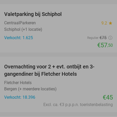
favorite_border
Valetparking bij Schiphol
23%
CentraalParkeren
9.2
star
Schiphol (+1 locatie)
Verkocht: 1.625
€75
Regulier
€57
,50
favorite_border
Overnachting voor 2 + evt. ontbijt en 3-
gangendiner bij Fletcher Hotels
Fletcher Hotels
Bergen (+ meerdere locaties)
€45
Verkocht: 18.396
Excl. ca. €3 p.p.p.n. toeristenbelasting
favorite_border