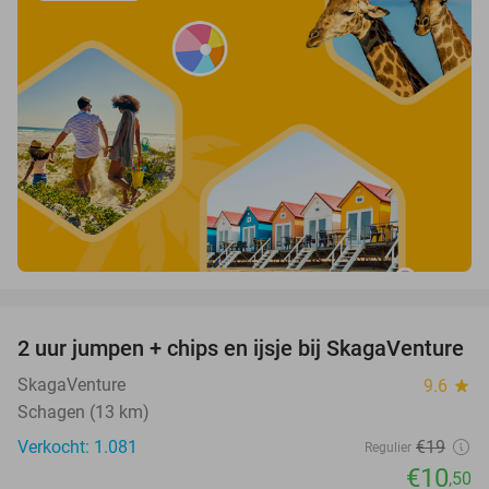
favorite_border
2 uur jumpen + chips en ijsje bij SkagaVenture
45%
SkagaVenture
9.6
star
Schagen (13 km)
Verkocht: 1.081
€19
Regulier
€10
,50