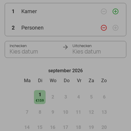
remove_circle_outline
add_circle_outline
1
Kamer
remove_circle_outline
add_circle_outline
2
Personen
Inchecken
Uitchecken
Kies datum
Kies datum
september 2026
Ma
Di
Wo
Do
Vr
Za
Zo
1
2
3
4
5
6
€159
7
8
9
10
11
12
13
14
15
16
17
18
19
20