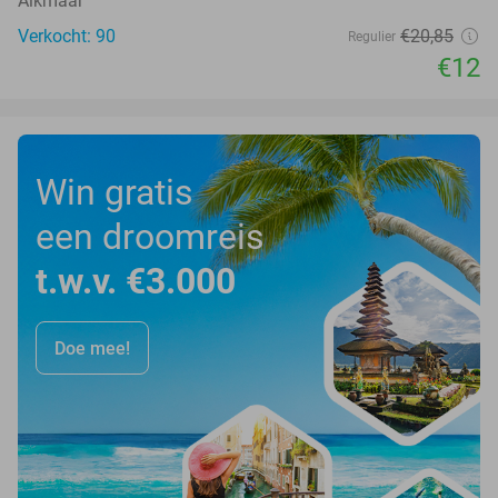
Alkmaar
Verkocht: 90
€20
,85
Regulier
€12
Win gratis
een droomreis
t.w.v. €3.000
Doe mee!