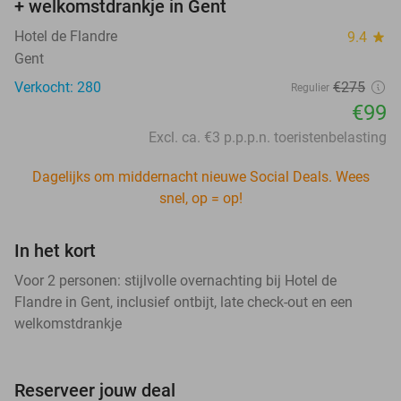
+ welkomstdrankje in Gent
Hotel de Flandre
9.4
star
Gent
Verkocht: 280
€275
Regulier
€99
Excl. ca. €3 p.p.p.n. toeristenbelasting
Dagelijks om middernacht nieuwe Social Deals. Wees
snel, op = op!
In het kort
Voor 2 personen: stijlvolle overnachting bij Hotel de
Flandre in Gent, inclusief ontbijt, late check-out en een
welkomstdrankje
Reserveer jouw deal