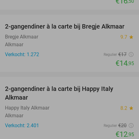
€16
,50
favorite_border
2-gangendiner à la carte bij Bregje Alkmaar
12%
Bregje Alkmaar
9.7
star
Alkmaar
Verkocht: 1.272
€17
Regulier
€14
,95
favorite_border
2-gangendiner à la carte bij Happy Italy
35%
Alkmaar
Happy Italy Alkmaar
8.2
star
Alkmaar
Verkocht: 2.401
€20
Regulier
€12
,95