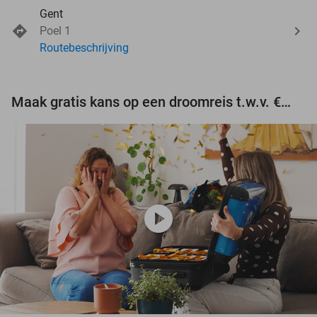
Gent
Poel 1
Routebeschrijving
Maak gratis kans op een droomreis t.w.v. €3.000!
play_circle