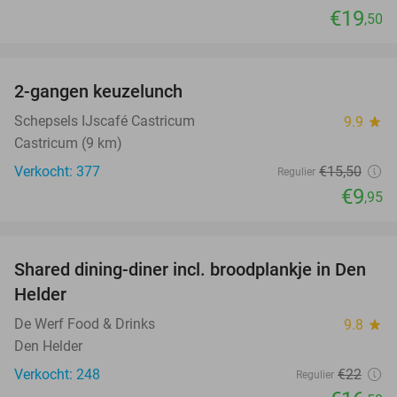
€19
,50
favorite_border
2-gangen keuzelunch
36%
Schepsels IJscafé Castricum
9.9
star
Castricum (9 km)
Verkocht: 377
€15
,50
Regulier
€9
,95
favorite_border
Shared dining-diner incl. broodplankje in Den
25%
Helder
De Werf Food & Drinks
9.8
star
Den Helder
Verkocht: 248
€22
Regulier