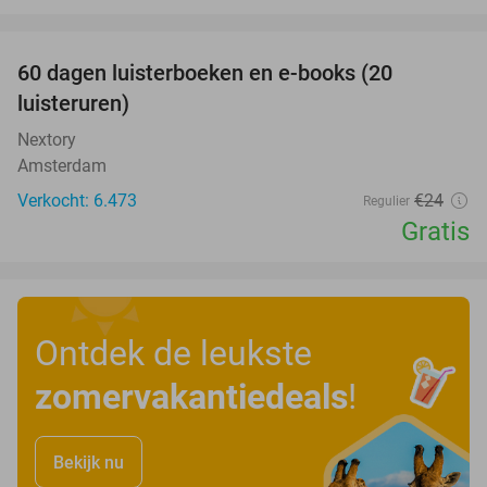
favorite_border
100%
60 dagen luisterboeken en e-books (20
luisteruren)
Nextory
Amsterdam
Verkocht: 6.473
€24
Regulier
Gratis
Ontdek de leukste
zomervakantiedeals
!
Bekijk nu