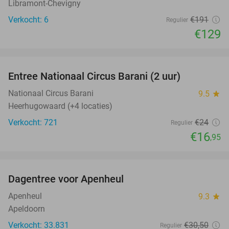
Libramont-Chevigny
Verkocht: 6
€191
Regulier
€129
favorite_border
Entree Nationaal Circus Barani (2 uur)
29%
Nationaal Circus Barani
9.5
star
Heerhugowaard (+4 locaties)
Verkocht: 721
€24
Regulier
€16
,95
favorite_border
Dagentree voor Apenheul
36%
Apenheul
9.3
star
Apeldoorn
Verkocht: 33.831
€30
,50
Regulier