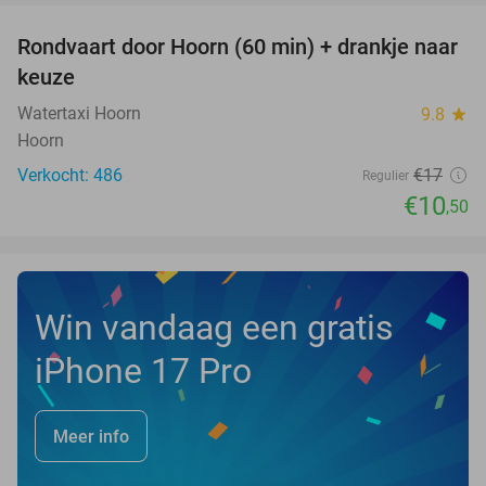
Rondvaart door Hoorn (60 min) + drankje naar
38%
keuze
Watertaxi Hoorn
9.8
star
Hoorn
Verkocht: 486
€17
Regulier
€10
,50
Win vandaag een gratis
iPhone 17 Pro
Meer info