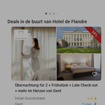
Deals in de buurt van Hotel de Flandre
34%
favorite_border
Übernachtung für 2 + Frühstück + Late Check-out
+ mehr im Herzen von Gent
Hotel Gravensteen
9.4
star
Gent
2 min.
directions_walk