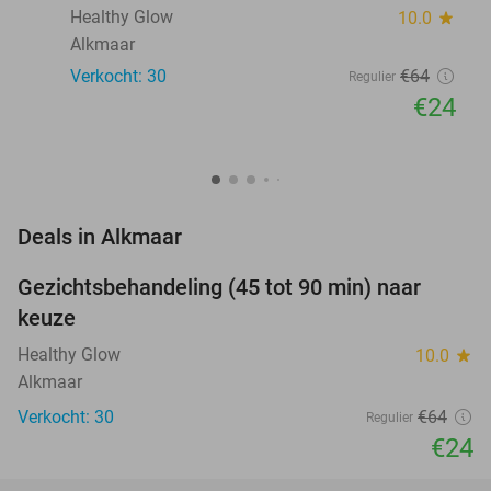
Healthy Glow
10.0
star
Alkmaar
Verkocht: 30
€64
Regulier
€24
favorite_border
Deals in Alkmaar
Gezichtsbehandeling (45 tot 90 min) naar
63%
NEW
keuze
TODAY
Healthy Glow
10.0
star
Alkmaar
Verkocht: 30
€64
Regulier
€24
favorite_border