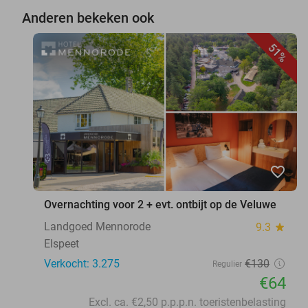
Anderen bekeken ook
51%
favorite_border
Overnachting voor 2 + evt. ontbijt op de Veluwe
Landgoed Mennorode
9.3
star
Elspeet
Verkocht: 3.275
€130
Regulier
€64
Excl. ca. €2,50 p.p.p.n. toeristenbelasting