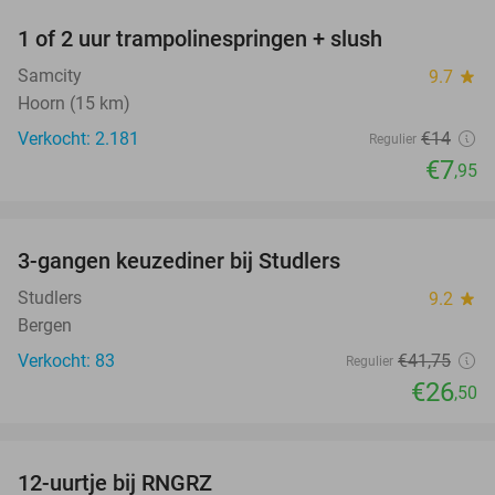
1 of 2 uur trampolinespringen + slush
43%
Samcity
9.7
star
Hoorn (15 km)
Verkocht: 2.181
€14
Regulier
€7
,95
favorite_border
3-gangen keuzediner bij Studlers
37%
Studlers
9.2
star
Bergen
Verkocht: 83
€41
,75
Regulier
€26
,50
favorite_border
12-uurtje bij RNGRZ
25%