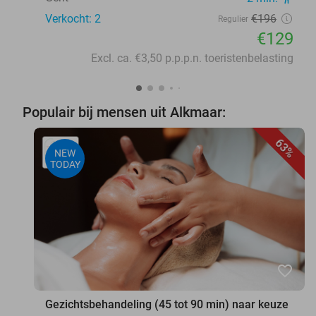
Verkocht: 2
€196
Regulier
€129
Excl. ca. €3,50 p.p.p.n. toeristenbelasting
Populair bij mensen uit Alkmaar:
63%
NEW
TODAY
favorite_border
Gezichtsbehandeling (45 tot 90 min) naar keuze