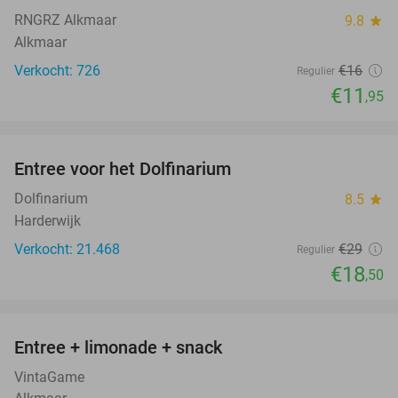
RNGRZ Alkmaar
9.8
star
Alkmaar
Verkocht: 726
€16
Regulier
€11
,95
favorite_border
Entree voor het Dolfinarium
36%
Dolfinarium
8.5
star
Harderwijk
Verkocht: 21.468
€29
Regulier
€18
,50
favorite_border
Entree + limonade + snack
42%
VintaGame