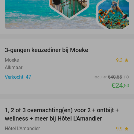
favorite_border
3-gangen keuzediner bij Moeke
40%
Moeke
9.3
star
Alkmaar
Verkocht: 47
€40
,65
Regulier
€24
,50
favorite_border
1, 2 of 3 overnachting(en) voor 2 + ontbijt +
32%
NEW
wellness + meer bij Hôtel L'Amandier
TODAY
Hôtel L'Amandier
9.9
star