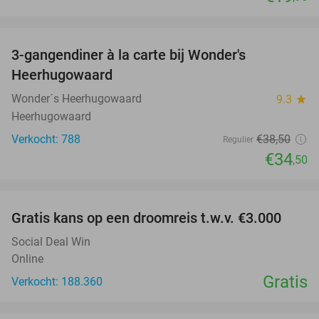
favorite_border
3-gangendiner à la carte bij Wonder's
10%
Heerhugowaard
Wonder´s Heerhugowaard
9.3
star
Heerhugowaard
Verkocht: 788
€38
,50
Regulier
€34
,50
favorite_border
Gratis kans op een droomreis t.w.v. €3.000
Social Deal Win
Online
Gratis
Verkocht: 188.360