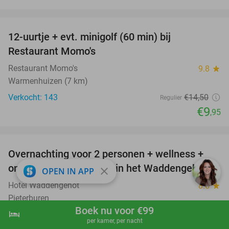
favorite_border
12-uurtje + evt. minigolf (60 min) bij
31%
Restaurant Momo's
Restaurant Momo's
9.8
star
Warmenhuizen (7 km)
Verkocht: 143
€14
,50
Regulier
€9
,95
favorite_border
Overnachting voor 2 personen + wellness +
66%
ontbijt + late check-out in het Waddengebied
close
OPEN IN APP
Hotel Waddengenot
8.6
star
Pieterburen
Boek nu voor €99
hotel
shopping_cart
Boek nu
navigate_next
Verkocht: 2.083
€218
Regulier
per kamer, per nacht
€74