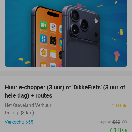
favorite_border
Huur e-chopper (3 uur) of 'DikkeFiets' (3 uur of
50%
hele dag) + routes
Het Ouweland Verhuur
10.0
star
De Rijp (8 km)
Verkocht: 655
€40
Regulier
€19
,95