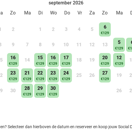
september 2026
Za
Zo
Ma
Di
Wo
Do
Vr
Za
Zo
Ma
6
1
2
1
2
3
4
5
€129
5
8
9
7
8
9
10
11
12
13
€129
€1
16
15
16
17
20
12
5
14
18
19
1
€129
€129
€129
€129
€129
€129
23
21
22
23
24
27
2
25
26
19
2
€129
€129
€129
€129
€129
€129
28
29
30
9
30
26
2
€129
€129
€129
ren? Selecteer dan hierboven de datum en reserveer en koop jouw Social Dea