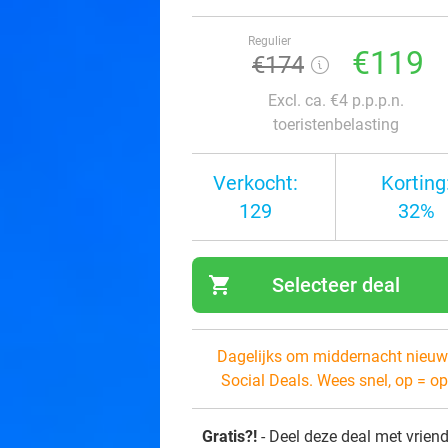
Regulier
€119
€174
Excl. ca. €4 p.p.p.n.
toeristenbelasting
Verkocht:
Korting
129
32%
shopping_cart
Selecteer deal
navi
Dagelijks om middernacht nieuw
Social Deals. Wees snel, op = op
Gratis?!
- Deel deze deal met vrien