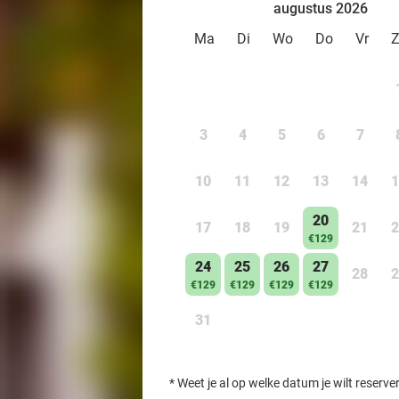
augustus 2026
Ma
Di
Wo
Do
Vr
3
4
5
6
7
10
11
12
13
14
1
20
17
18
19
21
2
€129
24
25
26
27
28
2
€129
€129
€129
€129
31
*
Weet je al op welke datum je wilt reserve