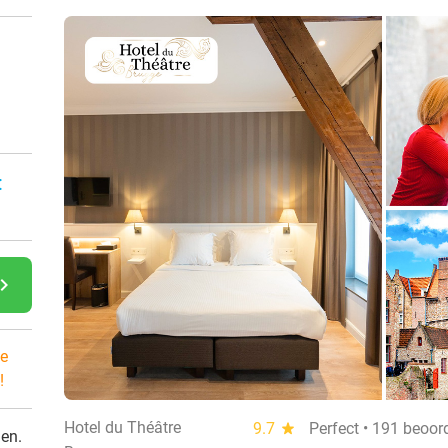
:
gate_next
e
!
Hotel du Théâtre
9.7
star
Perfect • 191 beoor
den.