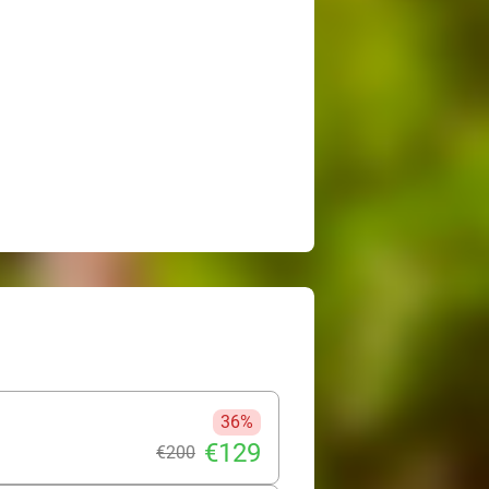
36%
€129
€200