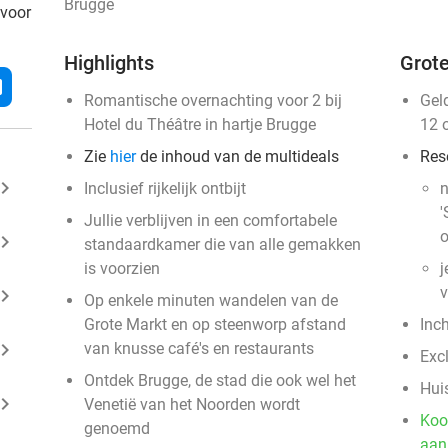
Brugge
 voor
Highlights
Grote
l
Romantische overnachting voor 2 bij
Gel
Hotel du Théâtre in hartje Brugge
12 
Zie
hier
de inhoud van de multideals
Res
ard_arrow_right
Inclusief rijkelijk ontbijt
n
'
Jullie verblijven in een comfortabele
o
ard_arrow_right
standaardkamer die van alle gemakken
is voorzien
j
v
ard_arrow_right
Op enkele minuten wandelen van de
Grote Markt en op steenworp afstand
Inc
ard_arrow_right
van knusse café's en restaurants
Exc
Ontdek Brugge, de stad die ook wel het
Huis
ard_arrow_right
Venetië van het Noorden wordt
Koo
genoemd
aan