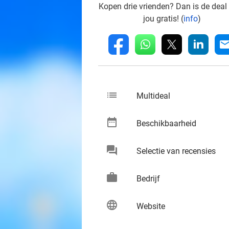
Kopen drie vrienden? Dan is de deal
jou gratis! (
info
)
whatsapp
linkedin
fb
mai
list
keybo
Multideal
date_range
keybo
Beschikbaarheid
chat
keybo
Selectie van recensies
work
keybo
Bedrijf
language
keybo
Website