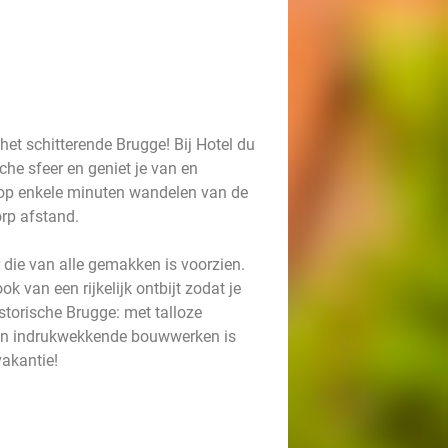
het schitterende Brugge! Bij Hotel du
he sfeer en geniet je van en
h op enkele minuten wandelen van de
orp afstand.
 die van alle gemakken is voorzien.
k van een rijkelijk ontbijt zodat je
storische Brugge: met talloze
ls en indrukwekkende bouwwerken is
vakantie!