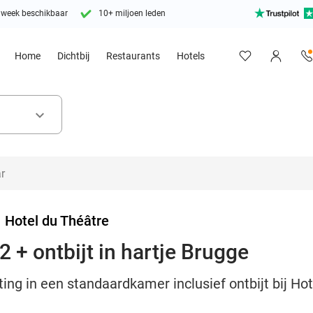
 week beschikbaar
10+ miljoen leden
Home
Dichtbij
Restaurants
Hotels
keyboard_arrow_down
>
Hotel du Théâtre
 + ontbijt in hartje Brugge
ing in een standaardkamer inclusief ontbijt bij Ho