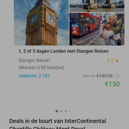
favorite_border
1, 2 of 3 dagen Londen met Slangen Reizen
Slangen Reizen
8.2
star
Alkmaar (+38 locaties)
Verkocht: 2.781
€189
,95
Regulier
€150
Deals in de buurt van InterContinental
Chantilly Château Mont Royal