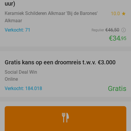
uur)
Keramiek Schilderen Alkmaar 'Bij de Barones'
10.0
star
Alkmaar
Verkocht: 71
€46
,50
Regulier
€34
,95
favorite_border
Gratis kans op een droomreis t.w.v. €3.000
Social Deal Win
Online
Gratis
Verkocht: 184.018