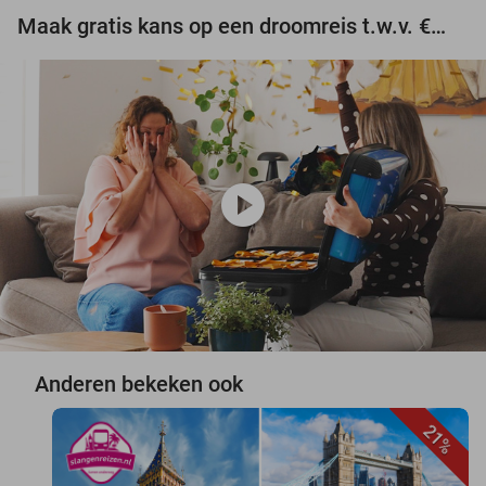
Maak gratis kans op een droomreis t.w.v. €3.000!
play_circle
Anderen bekeken ook
21%