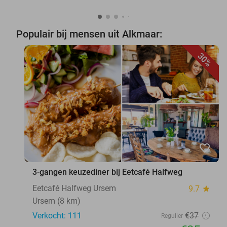
Populair bij mensen uit Alkmaar:
30%
favorite_border
3-gangen keuzediner bij Eetcafé Halfweg
Eetcafé Halfweg Ursem
9.7
star
Ursem (8 km)
Verkocht: 111
€37
Regulier