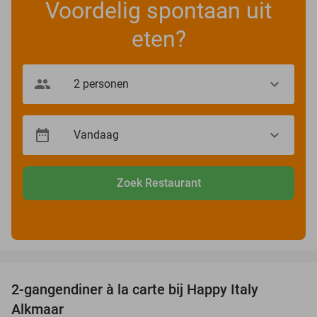
Voordelig spontaan uit
eten?
Zoek Restaurant
favorite_border
2-gangendiner à la carte bij Happy Italy
35%
Alkmaar