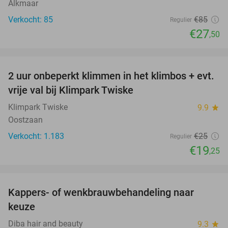
Alkmaar
Verkocht: 85
€85
Regulier
€27
,50
favorite_border
2 uur onbeperkt klimmen in het klimbos + evt.
23%
vrije val bij Klimpark Twiske
Klimpark Twiske
9.9
star
Oostzaan
Verkocht: 1.183
€25
Regulier
€19
,25
favorite_border
Kappers- of wenkbrauwbehandeling naar
57%
keuze
Diba hair and beauty
9.3
star