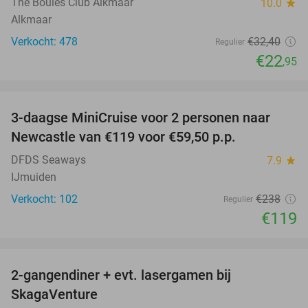
The Boules Club Alkmaar
10.0
star
Alkmaar
Verkocht: 478
€32
,40
Regulier
€22
,95
favorite_border
3-daagse MiniCruise voor 2 personen naar
50%
Newcastle van €119 voor €59,50 p.p.
DFDS Seaways
7.9
star
IJmuiden
Verkocht: 102
€238
Regulier
€119
favorite_border
2-gangendiner + evt. lasergamen bij
35%
SkagaVenture