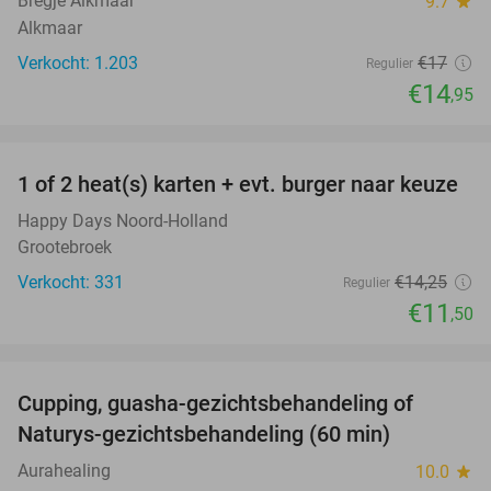
Bregje Alkmaar
9.7
star
Alkmaar
Verkocht: 1.203
€17
Regulier
€14
,95
favorite_border
1 of 2 heat(s) karten + evt. burger naar keuze
19%
Happy Days Noord-Holland
Grootebroek
Verkocht: 331
€14
,25
Regulier
€11
,50
favorite_border
Cupping, guasha-gezichtsbehandeling of
68%
Naturys-gezichtsbehandeling (60 min)
Aurahealing
10.0
star