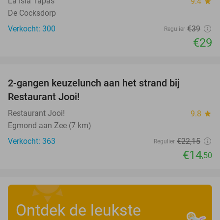
La Isla Tapas
9.4
star
De Cocksdorp
Verkocht: 300
€39
Regulier
€29
favorite_border
2-gangen keuzelunch aan het strand bij
35%
Restaurant Jooi!
Restaurant Jooi!
9.8
star
Egmond aan Zee (7 km)
Verkocht: 363
€22
,15
Regulier
€14
,50
Ontdek de leukste