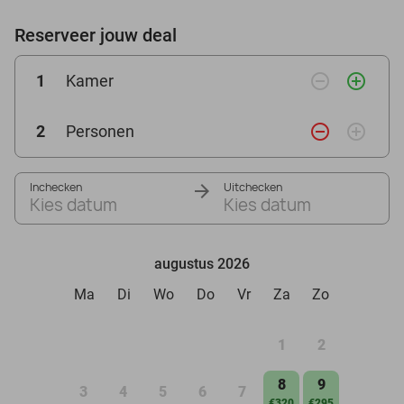
Reserveer jouw deal
remove_circle_outline
add_circle_outline
1
Kamer
remove_circle_outline
add_circle_outline
2
Personen
Inchecken
Uitchecken
Kies datum
Kies datum
augustus 2026
Ma
Di
Wo
Do
Vr
Za
Zo
1
2
8
9
3
4
5
6
7
€320
€295