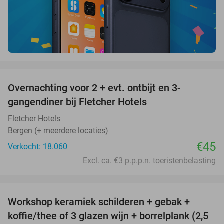
favorite_border
Overnachting voor 2 + evt. ontbijt en 3-
gangendiner bij Fletcher Hotels
Fletcher Hotels
Bergen (+ meerdere locaties)
€45
Verkocht: 18.060
Excl. ca. €3 p.p.p.n. toeristenbelasting
favorite_border
Workshop keramiek schilderen + gebak +
25%
koffie/thee of 3 glazen wijn + borrelplank (2,5