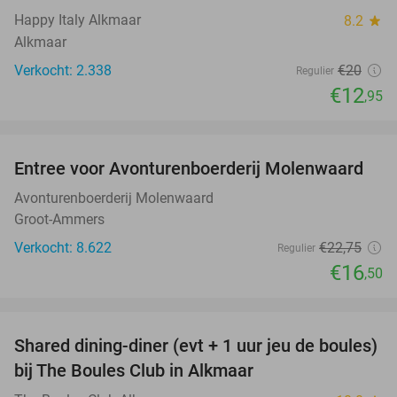
Happy Italy Alkmaar
8.2
star
Alkmaar
Verkocht: 2.338
€20
Regulier
€12
,95
favorite_border
Entree voor Avonturenboerderij Molenwaard
27%
Avonturenboerderij Molenwaard
Groot-Ammers
Verkocht: 8.622
€22
,75
Regulier
€16
,50
favorite_border
Shared dining-diner (evt + 1 uur jeu de boules)
29%
bij The Boules Club in Alkmaar