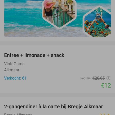
favorite_border
Entree + limonade + snack
42%
VintaGame
Alkmaar
Verkocht: 61
€20
,85
Regulier
€12
favorite_border
2-gangendiner à la carte bij Bregje Alkmaar
12%