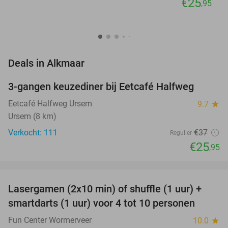
€25
,95
favorite_border
Deals in Alkmaar
3-gangen keuzediner bij Eetcafé Halfweg
30%
Eetcafé Halfweg Ursem
9.7
star
Ursem (8 km)
Verkocht: 111
€37
Regulier
€25
,95
favorite_border
Lasergamen (2x10 min) of shuffle (1 uur) +
36%
NEW
smartdarts (1 uur) voor 4 tot 10 personen
TODAY
Fun Center Wormerveer
10.0
star