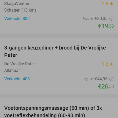
SkagaVenture
9.6
star
Schagen (13 km)
Verkocht: 832
€30
,05
Regulier
€19
,50
favorite_border
3-gangen keuzediner + brood bij De Vrolijke
41%
Pater
De Vrolijke Pater
9.2
star
Alkmaar
Verkocht: 408
€44
,95
Regulier
€26
,50
favorite_border
Voetontspanningsmassage (60 min) of 3x
45%
SOLD
voetreflexbehandeling (60-90 min)
OUT