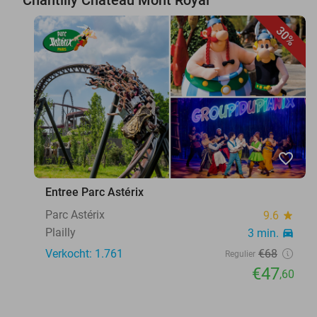
30%
favorite_border
Entree Parc Astérix
Parc Astérix
9.6
star
Plailly
3 min.
directions_car
Verkocht: 1.761
€68
Regulier
€47
,60