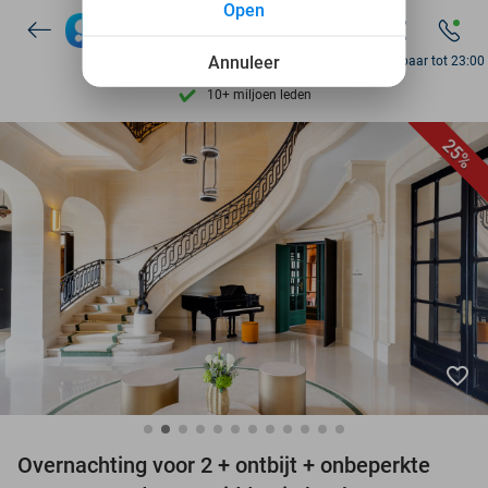
Open
7 dagen per week beschikbaar
10+ miljoen leden
Annuleer
Bereikbaar tot 23:00
9,4
op basis van
205.993 reviews
Ontdek 15.000+ deals
25%
7 dagen per week beschikbaar
10+ miljoen leden
favorite_border
Overnachting voor 2 + ontbijt + onbeperkte