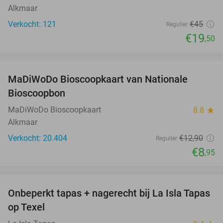
Alkmaar
Verkocht: 121
€45
Regulier
€19
,50
favorite_border
MaDiWoDo Bioscoopkaart van Nationale
31%
Bioscoopbon
MaDiWoDo Bioscoopkaart
8.8
star
Alkmaar
Verkocht: 20.404
€12
,90
Regulier
€8
,95
favorite_border
Onbeperkt tapas + nagerecht bij La Isla Tapas
26%
op Texel