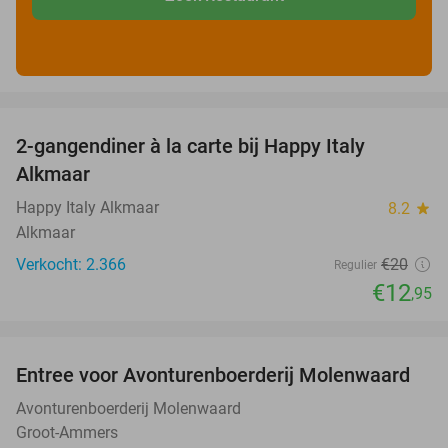
favorite_border
2-gangendiner à la carte bij Happy Italy
35%
Alkmaar
Happy Italy Alkmaar
8.2
star
Alkmaar
Verkocht: 2.366
€20
Regulier
€12
,95
favorite_border
Entree voor Avonturenboerderij Molenwaard
27%
Avonturenboerderij Molenwaard
Groot-Ammers