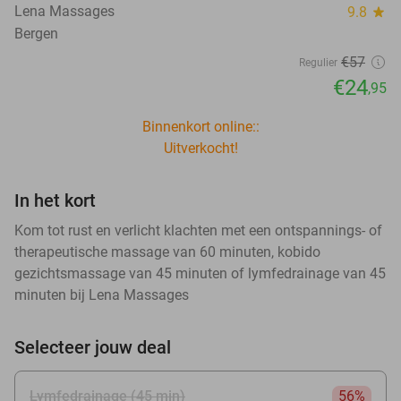
Lena Massages
9.8
star
Bergen
€57
Regulier
€24
,95
Binnenkort online::
Uitverkocht!
In het kort
Kom tot rust en verlicht klachten met een ontspannings- of
therapeutische massage van 60 minuten, kobido
gezichtsmassage van 45 minuten of lymfedrainage van 45
minuten bij Lena Massages
Selecteer jouw deal
Lymfedrainage (45 min)
56%