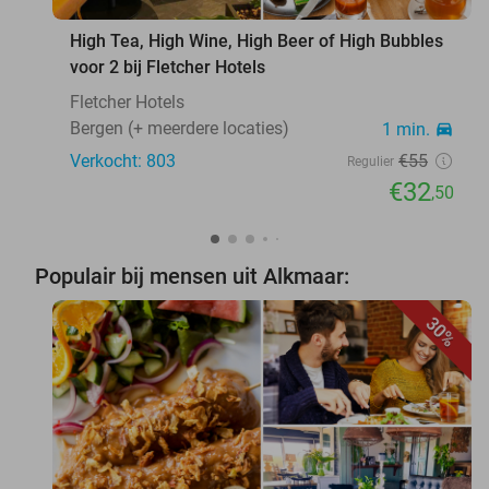
High Tea, High Wine, High Beer of High Bubbles
voor 2 bij Fletcher Hotels
Fletcher Hotels
Bergen (+ meerdere locaties)
1 min.
directions_car
Verkocht: 803
€55
Regulier
€32
,50
Populair bij mensen uit Alkmaar:
30%