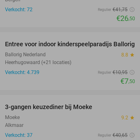
Verkocht: 72
€41
,75
Regulier
€26
,50
favorite_border
Entree voor indoor kinderspeelparadijs Ballorig
32%
Ballorig Nederland
8.8
star
Heerhugowaard (+21 locaties)
Verkocht: 4.739
€10
,95
Regulier
€7
,50
favorite_border
3-gangen keuzediner bij Moeke
40%
Moeke
9.2
star
Alkmaar
Verkocht: 37
€40
,65
Regulier