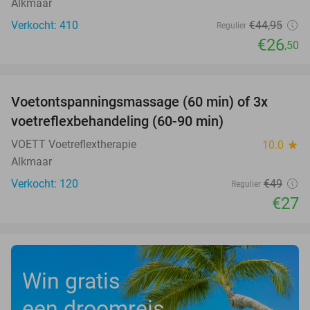
Alkmaar
Verkocht: 410
€44
,95
Regulier
€26
,50
favorite_border
Voetontspanningsmassage (60 min) of 3x
45%
SOLD
voetreflexbehandeling (60-90 min)
OUT
VOETT Voetreflextherapie
10.0
star
Alkmaar
Verkocht: 120
€49
Regulier
€27
Win gratis
een droomreis