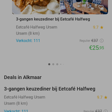
favorite_border
3-gangen keuzediner bij Eetcafé Halfweg
Eetcafé Halfweg Ursem
9.7
star
Ursem (8 km)
Verkocht: 111
€37
Regulier
€25
,95
favorite_border
Deals in Alkmaar
3-gangen keuzediner bij Eetcafé Halfweg
30%
Eetcafé Halfweg Ursem
9.7
star
Ursem (8 km)
Verkocht: 111
€37
Regulier