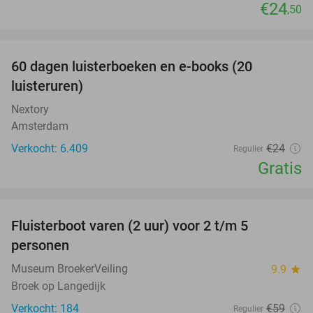
€24
,50
favorite_border
100%
60 dagen luisterboeken en e-books (20
luisteruren)
Nextory
Amsterdam
Verkocht: 6.409
€24
Regulier
Gratis
favorite_border
Fluisterboot varen (2 uur) voor 2 t/m 5
33%
personen
Museum BroekerVeiling
9.9
star
Broek op Langedijk
Verkocht: 184
€59
Regulier