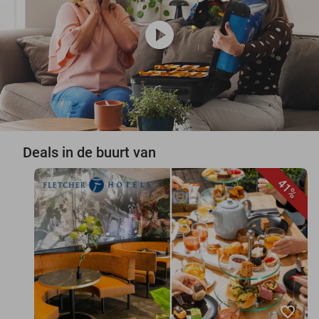
play_circle
Deals in de buurt van
41%
favorite_border