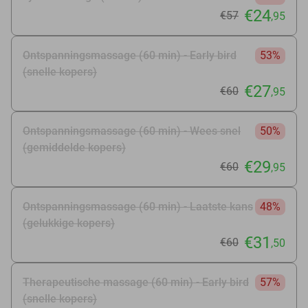
€24
€57
,95
Ontspanningsmassage (60 min) - Early bird
53%
(snelle kopers)
€27
€60
,95
Ontspanningsmassage (60 min) - Wees snel
50%
(gemiddelde kopers)
€29
€60
,95
Ontspanningsmassage (60 min) - Laatste kans
48%
(gelukkige kopers)
€31
€60
,50
Therapeutische massage (60 min) - Early bird
57%
(snelle kopers)