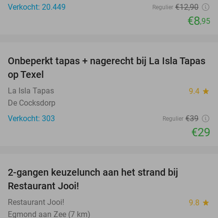
Verkocht: 20.449
€12
,90
Regulier
€8
,95
favorite_border
Onbeperkt tapas + nagerecht bij La Isla Tapas
26%
op Texel
La Isla Tapas
9.4
star
De Cocksdorp
Verkocht: 303
€39
Regulier
€29
favorite_border
2-gangen keuzelunch aan het strand bij
35%
Restaurant Jooi!
Restaurant Jooi!
9.8
star
Egmond aan Zee (7 km)