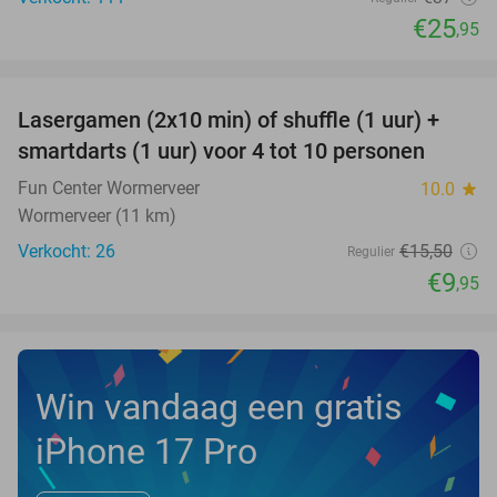
€25
,95
favorite_border
Lasergamen (2x10 min) of shuffle (1 uur) +
36%
NEW
smartdarts (1 uur) voor 4 tot 10 personen
TODAY
Fun Center Wormerveer
10.0
star
Wormerveer (11 km)
Verkocht: 26
€15
,50
Regulier
€9
,95
Win vandaag een gratis
iPhone 17 Pro