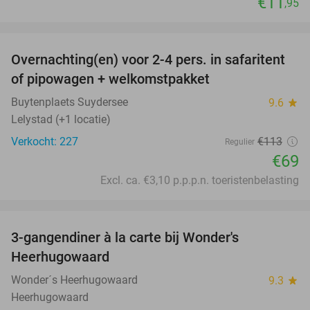
€11
,95
favorite_border
Overnachting(en) voor 2-4 pers. in safaritent
39%
of pipowagen + welkomstpakket
Buytenplaets Suydersee
9.6
star
Lelystad (+1 locatie)
Verkocht: 227
€113
Regulier
€69
Excl. ca. €3,10 p.p.p.n. toeristenbelasting
favorite_border
3-gangendiner à la carte bij Wonder's
10%
Heerhugowaard
Wonder´s Heerhugowaard
9.3
star
Heerhugowaard