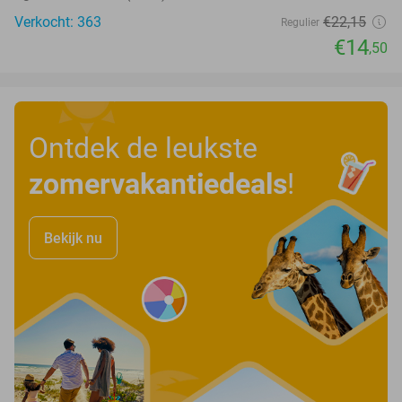
Verkocht: 363
€22
,15
Regulier
€14
,50
Ontdek de leukste
zomervakantiedeals
!
Bekijk nu