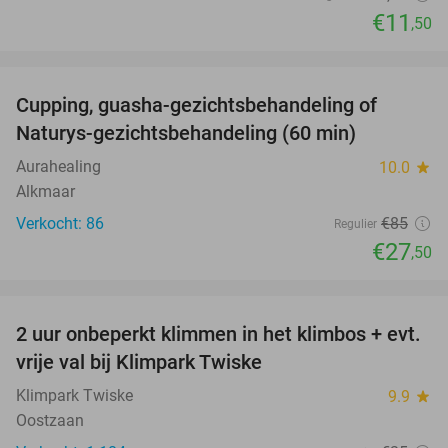
€11
,50
favorite_border
Cupping, guasha-gezichtsbehandeling of
68%
Naturys-gezichtsbehandeling (60 min)
Aurahealing
10.0
star
Alkmaar
Verkocht: 86
€85
Regulier
€27
,50
favorite_border
2 uur onbeperkt klimmen in het klimbos + evt.
23%
vrije val bij Klimpark Twiske
Klimpark Twiske
9.9
star
Oostzaan