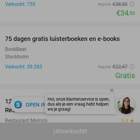
Verkocht: 755
€38
,50
Regulier
€34
,50
favorite_border
100%
75 dagen gratis luisterboeken en e-books
BookBeat
Stockholm
Verkocht: 39.283
€22
,47
Regulier
Gratis
favorite_border
12-uurtje + evt. minigolf (60 min) bij
31%
close
OPEN IN APP
Restaurant Momo's
Restaurant Momo's
9.8
star
Warmenhuizen (7 km)
Uitverkocht!
Verkocht: 131
€14
,50
Regulier