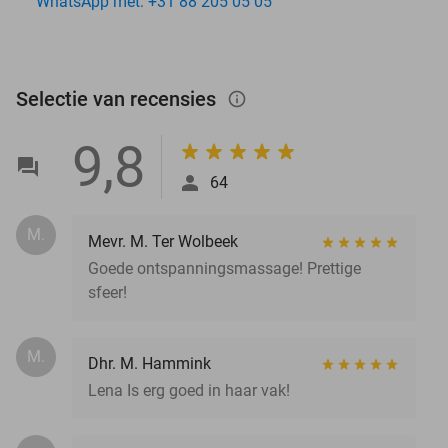
WhatsApp met: +31 88 205 05 05
Selectie van recensies
info_outlined
9,8
64
M.
Mevr. M. Ter Wolbeek
Goede ontspanningsmassage! Prettige
sfeer!
M.
Dhr. M. Hammink
Lena Is erg goed in haar vak!