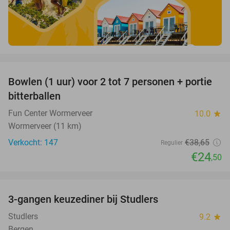
favorite_border
Bowlen (1 uur) voor 2 tot 7 personen + portie
37%
bitterballen
Fun Center Wormerveer
10.0
star
Wormerveer (11 km)
Verkocht: 147
€38
,65
Regulier
€24
,50
favorite_border
3-gangen keuzediner bij Studlers
37%
Studlers
9.2
star
Bergen