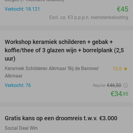
€45
Verkocht: 18.121
Excl. ca. €3 p.p.p.n. toeristenbelasting
favorite_border
Workshop keramiek schilderen + gebak +
25%
koffie/thee of 3 glazen wijn + borrelplank (2,5
uur)
Keramiek Schilderen Alkmaar 'Bij de Barones'
10.0
star
Alkmaar
Verkocht: 76
€46
,50
Regulier
€34
,95
favorite_border
Gratis kans op een droomreis t.w.v. €3.000
Social Deal Win