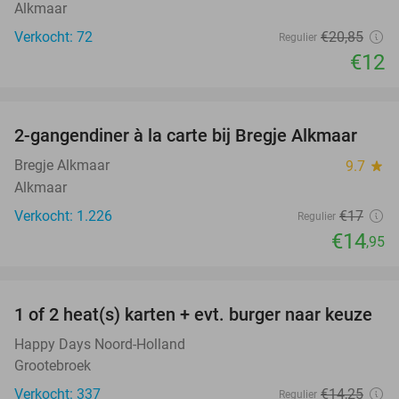
Alkmaar
Verkocht: 72
€20
,85
Regulier
€12
favorite_border
2-gangendiner à la carte bij Bregje Alkmaar
12%
Bregje Alkmaar
9.7
star
Alkmaar
Verkocht: 1.226
€17
Regulier
€14
,95
favorite_border
1 of 2 heat(s) karten + evt. burger naar keuze
19%
Happy Days Noord-Holland
Grootebroek
Verkocht: 337
€14
,25
Regulier