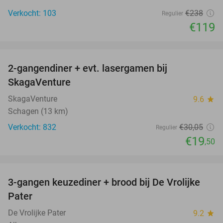
Verkocht: 103
€238
Regulier
€119
favorite_border
2-gangendiner + evt. lasergamen bij
35%
SkagaVenture
SkagaVenture
9.6
star
Schagen (13 km)
Verkocht: 832
€30
,05
Regulier
€19
,50
favorite_border
3-gangen keuzediner + brood bij De Vrolijke
41%
Pater
De Vrolijke Pater
9.2
star