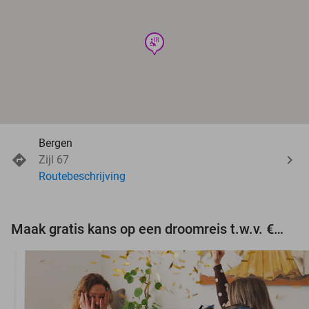
wellness
Bergen
Zijl 67
Routebeschrijving
Maak gratis kans op een droomreis t.w.v. €3.000!