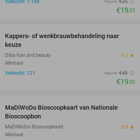
Verkocht: 1.184
€25
Regulier
€19
,25
favorite_border
Kappers- of wenkbrauwbehandeling naar
57%
keuze
Diba hair and beauty
9.3
star
Alkmaar
Verkocht: 121
€45
Regulier
€19
,50
favorite_border
MaDiWoDo Bioscoopkaart van Nationale
31%
Bioscoopbon
MaDiWoDo Bioscoopkaart
8.8
star
Alkmaar