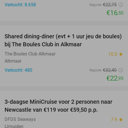
Verkocht: 8.658
€22
,75
Regulier
€16
,50
favorite_border
Shared dining-diner (evt + 1 uur jeu de boules)
29%
bij The Boules Club in Alkmaar
The Boules Club Alkmaar
10.0
star
Alkmaar
Verkocht: 480
€32
,40
Regulier
€22
,95
favorite_border
3-daagse MiniCruise voor 2 personen naar
50%
Newcastle van €119 voor €59,50 p.p.
DFDS Seaways
7.9
star
IJmuiden