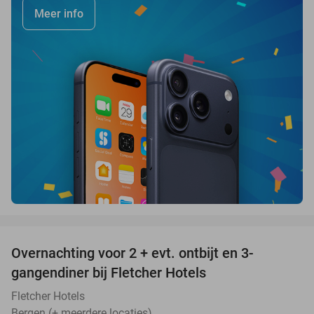
Meer info
favorite_border
Overnachting voor 2 + evt. ontbijt en 3-
gangendiner bij Fletcher Hotels
Fletcher Hotels
Bergen (+ meerdere locaties)