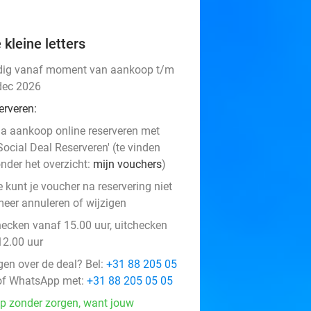
 kleine letters
dig vanaf moment van aankoop t/m
dec 2026
erveren:
a aankoop online reserveren met
Social Deal Reserveren' (te vinden
nder het overzicht:
mijn vouchers
)
e kunt je voucher na reservering niet
eer annuleren of wijzigen
hecken vanaf 15.00 uur, uitchecken
12.00 uur
gen over de deal? Bel:
+31 88 205 05
f WhatsApp met:
+31 88 205 05 05
p zonder zorgen, want jouw