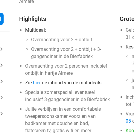
Almere
l
Highlights
Grote
Multideal:
Gel
31 
Overnachting voor 2 + ontbijt
Res
ard_arrow_right
Overnachting voor 2 + ontbijt + 3-
gangendiner in de Bierfabriek
n
'
ard_arrow_right
Overnachting voor 2 personen inclusief
o
ontbijt in hartje Almere
j
ard_arrow_right
Zie
hier
de inhoud van de multideals
m
Speciale zomerspecial: eventueel
ard_arrow_right
Inc
inclusief 3-gangendiner in de Bierfabriek
tot 
Jullie verblijven in een comfortabele
ard_arrow_right
Vra
tweepersoonskamer voorzien van
05
o
badkamer met douche en bad,
flatscreen-tv, gratis wifi en meer
Koo