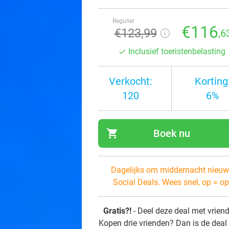
Regulier
€116
€123,99
,6
Inclusief toeristenbelasting
Verkocht:
Korting
120
6%
shopping_cart
Boek nu
navi
Dagelijks om middernacht nieuw
Social Deals. Wees snel, op = op
Gratis?!
- Deel deze deal met vrien
Kopen drie vrienden? Dan is de deal