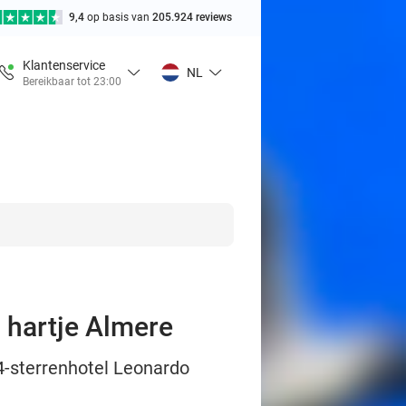
9,4
op basis van
205.924 reviews
Klantenservice
NL
Bereikbaar tot 23:00
n hartje Almere
 4-sterrenhotel Leonardo