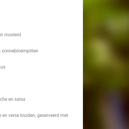
 en mosterd
n zonnebloempitten
aus
che en salsa
ie en verse kruiden, geserveerd met