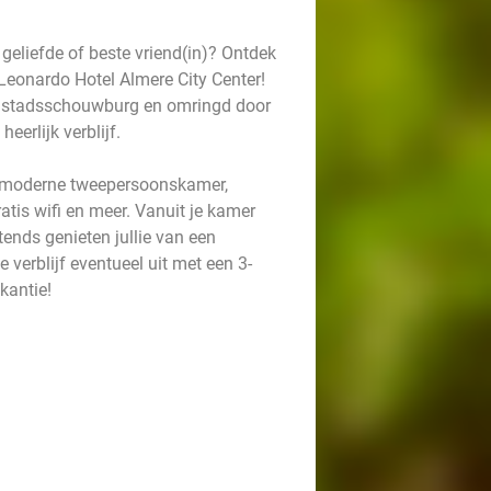
 geliefde of beste vriend(in)? Ontdek
Leonardo Hotel Almere City Center!
de stadsschouwburg en omringd door
eerlijk verblijf.
le, moderne tweepersoonskamer,
tis wifi en meer. Vanuit je kamer
htends genieten jullie van een
je verblijf eventueel uit met een 3-
kantie!