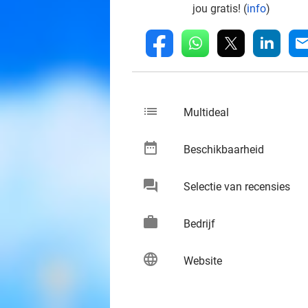
jou gratis! (
info
)
whatsapp
linkedin
fb
mai
list
keybo
Multideal
date_range
keybo
Beschikbaarheid
chat
keybo
Selectie van recensies
work
keybo
Bedrijf
language
keybo
Website