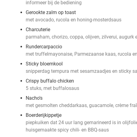
informeer bij de bediening
Gerookte zalm op toast
met avocado, rucola en honing-mosterdsaus
Charcuterie
parmaham, chorizo, coppa, olijven, zilverui, augurk
Rundercarpaccio
met truffelmayonaise, Parmezaanse kaas, rucola e
Sticky bloemkool
snipperdag tempura met sesamzaadjes en sticky s
Crispy buffalo chicken
5 stuks, met buffalosaus
Nacho's
met gesmolten cheddarkaas, guacamole, crème fraî
Boerderijkippetje
piepkuiken dat 24 uur lang gemarineerd is in olijfol
huisgemaakte spicy chili- en BBQ-saus