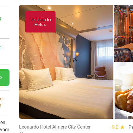
3
:
gate_next
e
!
den.
Leonardo Hotel Almere City Center
9.0
star
Pe
 voor