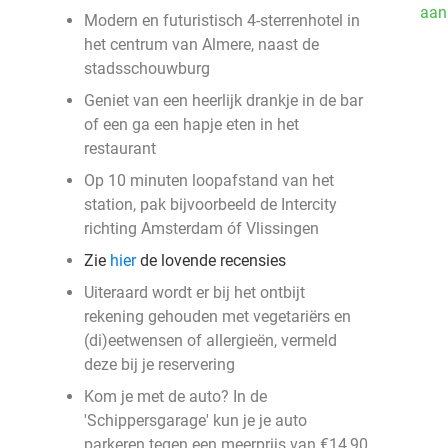
aan
Modern en futuristisch 4-sterrenhotel in
het centrum van Almere, naast de
stadsschouwburg
Geniet van een heerlijk drankje in de bar
of een ga een hapje eten in het
restaurant
Op 10 minuten loopafstand van het
station, pak bijvoorbeeld de Intercity
richting Amsterdam óf Vlissingen
Zie
hier
de lovende recensies
Uiteraard wordt er bij het ontbijt
rekening gehouden met vegetariërs en
(di)eetwensen of allergieën, vermeld
deze bij je reservering
Kom je met de auto? In de
'Schippersgarage' kun je je auto
parkeren tegen een meerprijs van €14,90