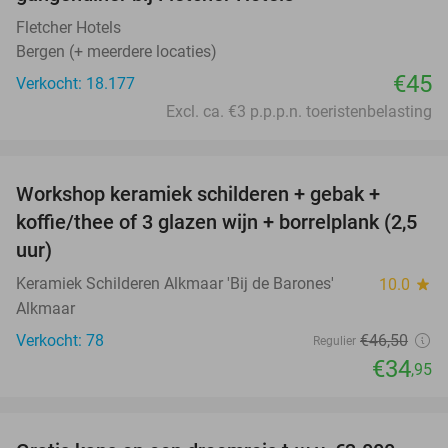
Fletcher Hotels
Bergen (+ meerdere locaties)
€45
Verkocht: 18.177
Excl. ca. €3 p.p.p.n. toeristenbelasting
favorite_border
Workshop keramiek schilderen + gebak +
25%
koffie/thee of 3 glazen wijn + borrelplank (2,5
uur)
Keramiek Schilderen Alkmaar 'Bij de Barones'
10.0
star
Alkmaar
Verkocht: 78
€46
,50
Regulier
€34
,95
favorite_border