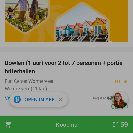
favorite_border
Bowlen (1 uur) voor 2 tot 7 personen + portie
37%
bitterballen
Fun Center Wormerveer
10.0
star
Wormerveer (11 km)
Verkocht: 147
€38
,65
close
Regulier
OPEN IN APP
€24
,50
favorite_border
€159
shopping_cart
Koop nu
3-gangen keuzediner bij Studlers