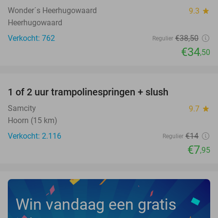
Wonder´s Heerhugowaard
9.3
star
Heerhugowaard
Verkocht: 762
€38
,50
Regulier
€34
,50
favorite_border
1 of 2 uur trampolinespringen + slush
43%
Samcity
9.7
star
Hoorn (15 km)
Verkocht: 2.116
€14
Regulier
€7
,95
Win vandaag een gratis