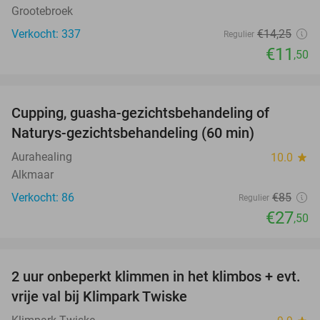
Grootebroek
Verkocht: 337
€14
,25
Regulier
€11
,50
favorite_border
Cupping, guasha-gezichtsbehandeling of
68%
Naturys-gezichtsbehandeling (60 min)
Aurahealing
10.0
star
Alkmaar
Verkocht: 86
€85
Regulier
€27
,50
favorite_border
2 uur onbeperkt klimmen in het klimbos + evt.
23%
vrije val bij Klimpark Twiske