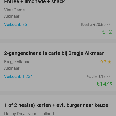
Entree + limonade + snack
42%
VintaGame
Alkmaar
Verkocht: 75
€20
,85
Regulier
€12
favorite_border
2-gangendiner à la carte bij Bregje Alkmaar
12%
Bregje Alkmaar
9.7
star
Alkmaar
Verkocht: 1.234
€17
Regulier
€14
,95
favorite_border
1 of 2 heat(s) karten + evt. burger naar keuze
19%
Happy Days Noord-Holland