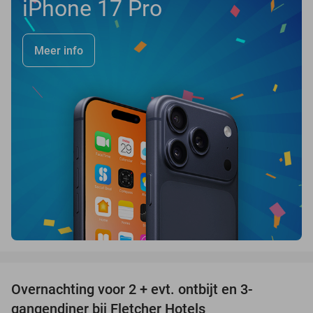
iPhone 17 Pro
Meer info
favorite_border
Overnachting voor 2 + evt. ontbijt en 3-
gangendiner bij Fletcher Hotels