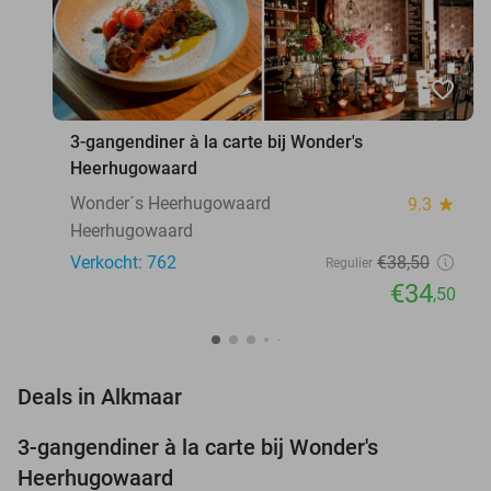
favorite_border
3-gangendiner à la carte bij Wonder's
Heerhugowaard
Wonder´s Heerhugowaard
9.3
star
Heerhugowaard
Verkocht: 762
€38
,50
Regulier
€34
,50
favorite_border
Deals in Alkmaar
3-gangendiner à la carte bij Wonder's
10%
Heerhugowaard