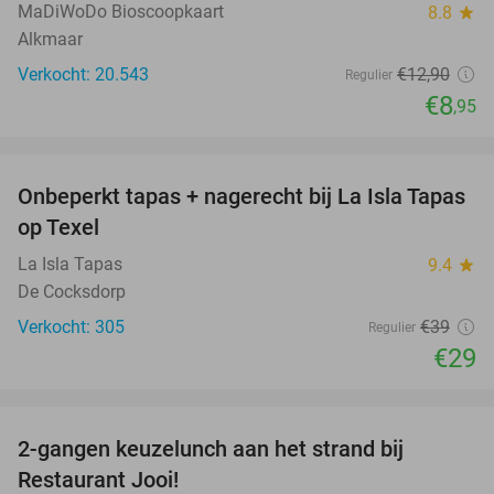
MaDiWoDo Bioscoopkaart
8.8
star
Alkmaar
Verkocht: 20.543
€12
,90
Regulier
€8
,95
favorite_border
Onbeperkt tapas + nagerecht bij La Isla Tapas
26%
op Texel
La Isla Tapas
9.4
star
De Cocksdorp
Verkocht: 305
€39
Regulier
€29
favorite_border
2-gangen keuzelunch aan het strand bij
35%
Restaurant Jooi!