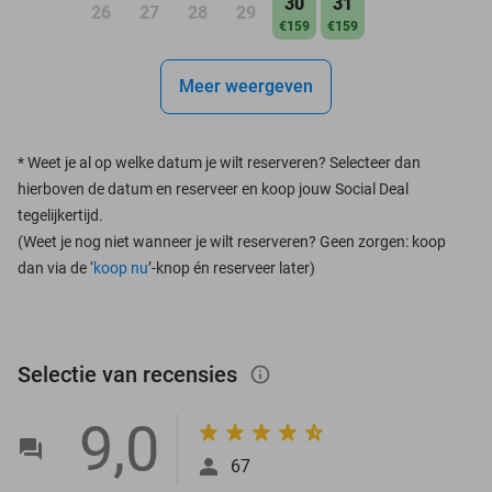
30
31
26
27
28
29
€159
€159
Meer weergeven
*
Weet je al op welke datum je wilt reserveren? Selecteer dan
hierboven de datum en reserveer en koop jouw Social Deal
tegelijkertijd.
(Weet je nog niet wanneer je wilt reserveren? Geen zorgen: koop
dan via de ‘
koop nu
’-knop én reserveer later)
Selectie van recensies
info_outlined
9,0
67