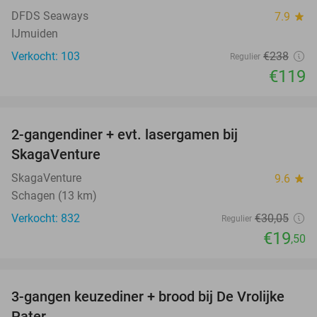
DFDS Seaways
7.9
star
IJmuiden
Verkocht: 103
€238
Regulier
€119
favorite_border
2-gangendiner + evt. lasergamen bij
35%
SkagaVenture
SkagaVenture
9.6
star
Schagen (13 km)
Verkocht: 832
€30
,05
Regulier
€19
,50
favorite_border
3-gangen keuzediner + brood bij De Vrolijke
41%
Pater