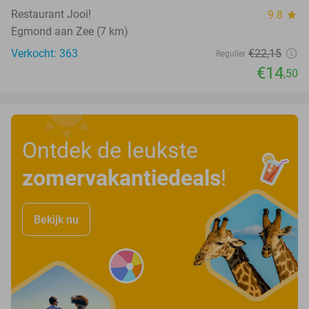
Restaurant Jooi!
9.8
star
Egmond aan Zee (7 km)
Verkocht: 363
€22
,15
Regulier
€14
,50
Ontdek de leukste
zomervakantiedeals
!
Bekijk nu