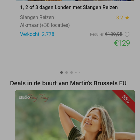
1, 2 of 3 dagen Londen met Slangen Reizen
Slangen Reizen
8.2
star
Alkmaar (+38 locaties)
Verkocht: 2.778
€189
,95
Regulier
€129
Deals in de buurt van Martin's Brussels EU
55%