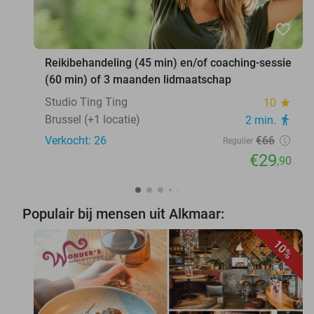
favorite_border
Reikibehandeling (45 min) en/of coaching-sessie
(60 min) of 3 maanden lidmaatschap
Studio Ting Ting
10
star
Brussel (+1 locatie)
2 min.
directions_walk
Verkocht: 26
€66
Regulier
€29
,90
Populair bij mensen uit Alkmaar:
10%