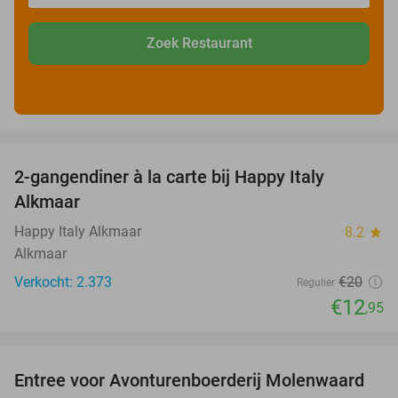
Zoek Restaurant
favorite_border
2-gangendiner à la carte bij Happy Italy
35%
Alkmaar
Happy Italy Alkmaar
8.2
star
Alkmaar
Verkocht: 2.373
€20
Regulier
€12
,95
favorite_border
Entree voor Avonturenboerderij Molenwaard
27%