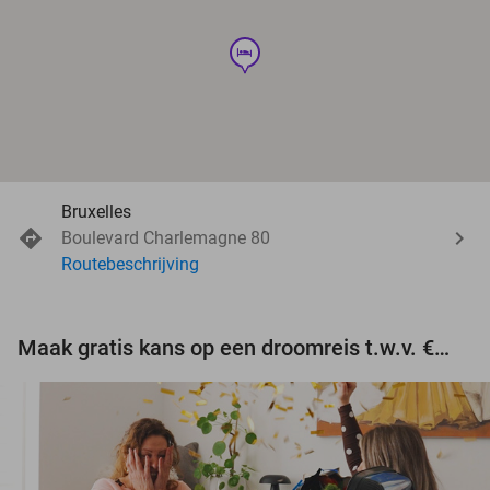
hotel
Bruxelles
Boulevard Charlemagne 80
Routebeschrijving
Maak gratis kans op een droomreis t.w.v. €3.000!