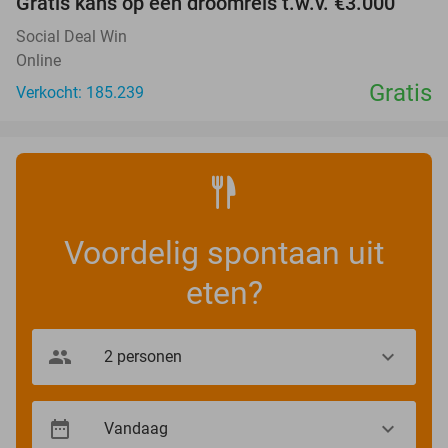
Gratis kans op een droomreis t.w.v. €3.000
Social Deal Win
Online
Gratis
Verkocht: 185.239
Voordelig spontaan uit
eten?