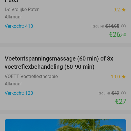
De Vrolijke Pater
9.2
star
Alkmaar
Verkocht: 410
€44
,95
Regulier
€26
,50
favorite_border
Voetontspanningsmassage (60 min) of 3x
45%
SOLD
voetreflexbehandeling (60-90 min)
OUT
VOETT Voetreflextherapie
10.0
star
Alkmaar
Verkocht: 120
€49
Regulier
€27