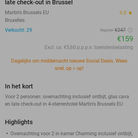
late check-out in Brussel
Martin's Brussels EU
9.0
star
Bruxelles
Verkocht: 29
€247
Regulier
€159
Excl. ca. €5,60 p.p.p.n. toeristenbelasting
Dagelijks om middernacht nieuwe Social Deals. Wees
snel, op = op!
In het kort
Voor 2 personen: overnachting inclusief ontbijt, glas cava
en late check-out in 4-sterrenhotel Martin's Brussels EU
Highlights
Overnachting voor 2 in kamer Charming inclusief ontbijt,