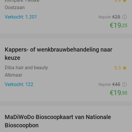
Klimpark Twiske
9.9
star
Oostzaan
Verkocht: 1.201
€25
Regulier
€19
,25
favorite_border
Kappers- of wenkbrauwbehandeling naar
57%
keuze
Diba hair and beauty
9.3
star
Alkmaar
Verkocht: 122
€45
Regulier
€19
,50
favorite_border
MaDiWoDo Bioscoopkaart van Nationale
31%
Bioscoopbon