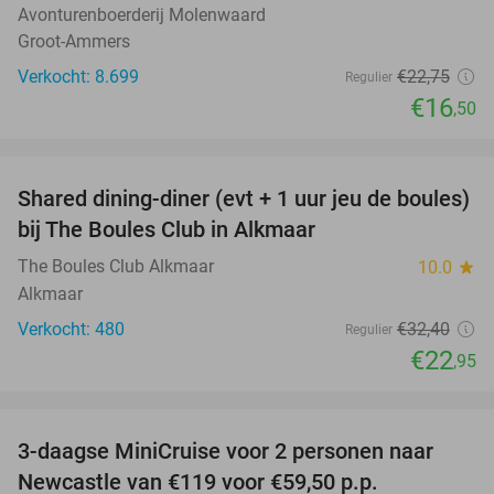
Avonturenboerderij Molenwaard
Groot-Ammers
Verkocht: 8.699
€22
,75
Regulier
€16
,50
favorite_border
Shared dining-diner (evt + 1 uur jeu de boules)
29%
bij The Boules Club in Alkmaar
The Boules Club Alkmaar
10.0
star
Alkmaar
Verkocht: 480
€32
,40
Regulier
€22
,95
favorite_border
3-daagse MiniCruise voor 2 personen naar
50%
Newcastle van €119 voor €59,50 p.p.