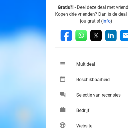
Gratis?!
- Deel deze deal met vrien
Kopen drie vrienden? Dan is de deal
jou gratis! (
info
)
whatsapp
linkedin
fb
mai
list
keybo
Multideal
date_range
keybo
Beschikbaarheid
chat
keybo
Selectie van recensies
work
keybo
Bedrijf
language
keybo
Website