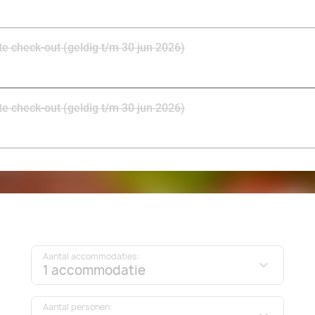
ate check-out (geldig t/m 30 jun 2026)
ate check-out (geldig t/m 30 jun 2026)
Aantal accommodaties:
1 accommodatie
Aantal personen: