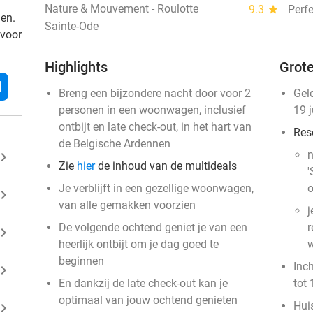
Nature & Mouvement - Roulotte
9.3
star
Perfe
den.
Sainte-Ode
 voor
Highlights
Grote
l
Breng een bijzondere nacht door voor 2
Gel
personen in een woonwagen, inclusief
19 
ontbijt en late check-out, in het hart van
Res
de Belgische Ardennen
n
ard_arrow_right
Zie
hier
de inhoud van de multideals
'
Je verblijft in een gezellige woonwagen,
o
ard_arrow_right
van alle gemakken voorzien
j
De volgende ochtend geniet je van een
r
ard_arrow_right
heerlijk ontbijt om je dag goed te
w
beginnen
Inc
ard_arrow_right
En dankzij de late check-out kan je
tot 
optimaal van jouw ochtend genieten
Huis
ard_arrow_right