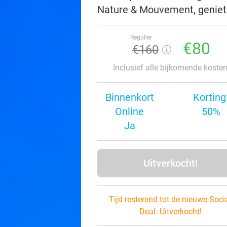
Nature & Mouvement, geniet v
Regulier
€80
€160
Inclusief alle bijkomende koste
Binnenkort
Korting
Online
50%
Ja
Uitverkocht!
Tijd resterend tot de nieuwe Soci
Deal:
Uitverkocht!