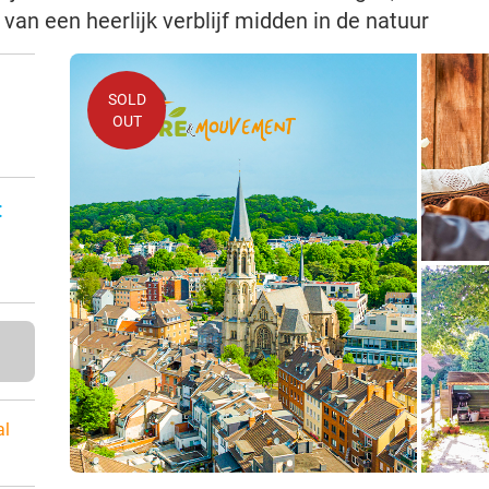
an een heerlijk verblijf midden in de natuur
SOLD
OUT
n
:
al