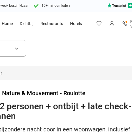
 week beschikbaar
10+ miljoen leden
Home
Dichtbij
Restaurants
Hotels
V
keyboard_arrow_down
>
Nature & Mouvement - Roulotte
 personen + ontbijt + late check-
nnen
ijzondere nacht door in een woonwagen, inclusief on