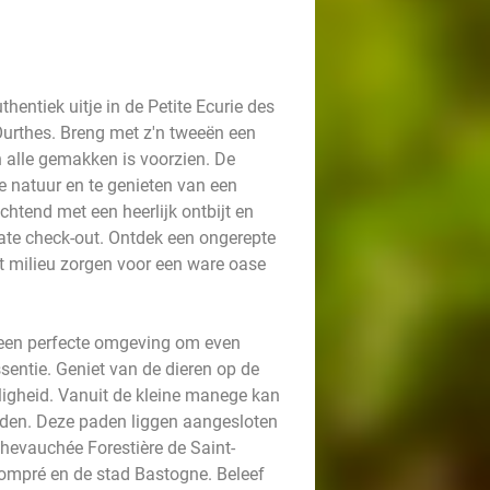
hentiek uitje in de Petite Ecurie des
Ourthes. Breng met z'n tweeën een
 alle gemakken is voorzien. De
 natuur en te genieten van een
htend met een heerlijk ontbijt en
late check-out. Ontdek een ongerepte
t milieu zorgen voor een ware oase
 een perfecte omgeving om even
sentie. Geniet van de dieren op de
ligheid. Vanuit de kleine manege kan
ijden. Deze paden liggen aangesloten
hevauchée Forestière de Saint-
bompré en de stad Bastogne. Beleef