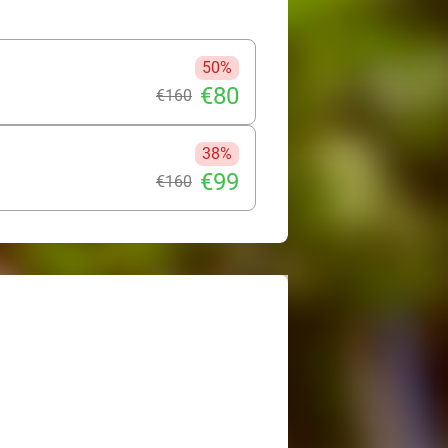
50%
€80
€160
38%
€99
€160