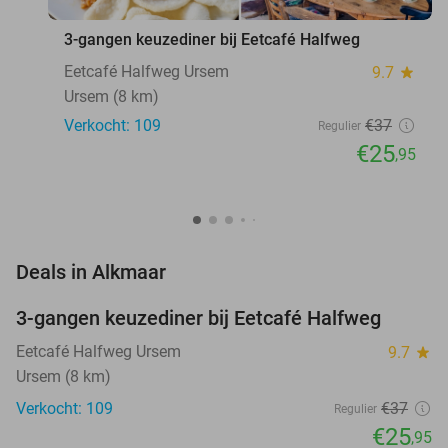
3-gangen keuzediner bij Eetcafé Halfweg
Eetcafé Halfweg Ursem
9.7
star
Ursem (8 km)
Verkocht: 109
€37
Regulier
€25
,95
favorite_border
Deals in Alkmaar
3-gangen keuzediner bij Eetcafé Halfweg
30%
Eetcafé Halfweg Ursem
9.7
star
Ursem (8 km)
Verkocht: 109
€37
Regulier
€25
,95