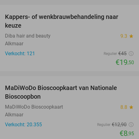
favorite_border
Kappers- of wenkbrauwbehandeling naar
57%
keuze
Diba hair and beauty
9.3
star
Alkmaar
Verkocht: 121
€45
Regulier
€19
,50
favorite_border
MaDiWoDo Bioscoopkaart van Nationale
31%
Bioscoopbon
MaDiWoDo Bioscoopkaart
8.8
star
Alkmaar
Verkocht: 20.355
€12
,90
Regulier
€8
,95