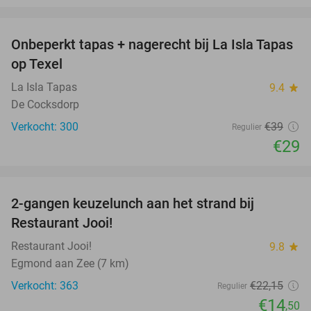
favorite_border
Onbeperkt tapas + nagerecht bij La Isla Tapas
26%
op Texel
La Isla Tapas
9.4
star
De Cocksdorp
Verkocht: 300
€39
Regulier
€29
favorite_border
2-gangen keuzelunch aan het strand bij
35%
Restaurant Jooi!
Restaurant Jooi!
9.8
star
Egmond aan Zee (7 km)
Verkocht: 363
€22
,15
Regulier
€14
,50