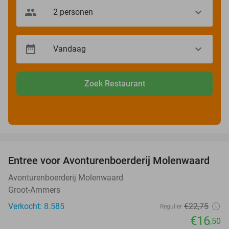
Zoek Restaurant
favorite_border
Entree voor Avonturenboerderij Molenwaard
27%
Avonturenboerderij Molenwaard
Groot-Ammers
Verkocht: 8.585
€22
,75
Regulier
€16
,50