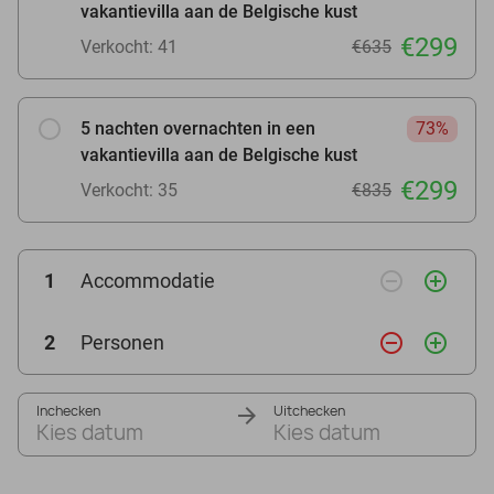
vakantievilla aan de Belgische kust
€299
Verkocht: 41
€635
5 nachten overnachten in een
73%
vakantievilla aan de Belgische kust
€299
Verkocht: 35
€835
remove_circle_outline
add_circle_outline
1
Accommodatie
remove_circle_outline
add_circle_outline
2
Personen
Inchecken
Uitchecken
Kies datum
Kies datum