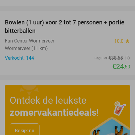
favorite_border
Bowlen (1 uur) voor 2 tot 7 personen + portie
37%
bitterballen
Fun Center Wormerveer
10.0
star
Wormerveer (11 km)
Verkocht: 144
€38
,65
Regulier
€24
,50
Ontdek de leukste
zomervakantiedeals
!
Bekijk nu