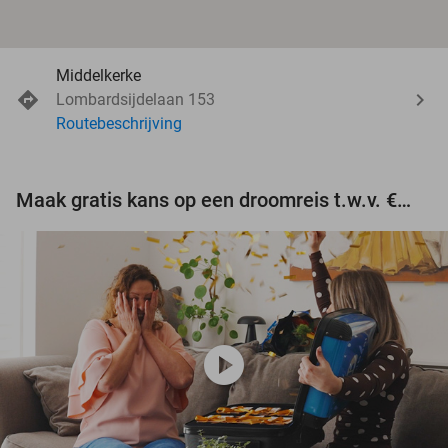
Middelkerke
Lombardsijdelaan 153
Routebeschrijving
Maak gratis kans op een droomreis t.w.v. €3.000!
play_circle