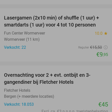
favorite_border
Lasergamen (2x10 min) of shuffle (1 uur) +
36%
NEW
smartdarts (1 uur) voor 4 tot 10 personen
TODAY
Fun Center Wormerveer
10.0
star
Wormerveer (11 km)
Verkocht: 22
€15
,50
Regulier
€9
,95
favorite_border
Overnachting voor 2 + evt. ontbijt en 3-
gangendiner bij Fletcher Hotels
Fletcher Hotels
Bergen (+ meerdere locaties)
€45
Verkocht: 18.053
Excl. ca. €3 p.p.p.n. toeristenbelasting