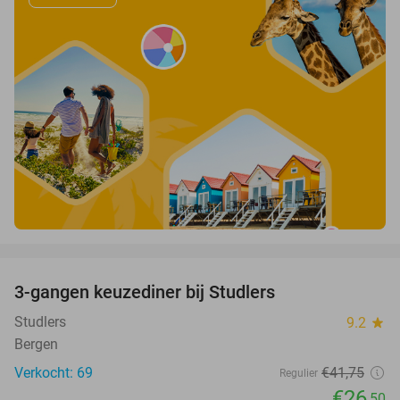
favorite_border
3-gangen keuzediner bij Studlers
37%
Studlers
9.2
star
Bergen
Verkocht: 69
€41
,75
Regulier
€26
,50