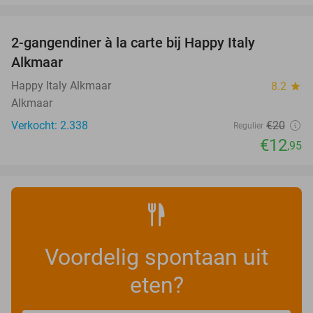
favorite_border
2-gangendiner à la carte bij Happy Italy
35%
Alkmaar
Happy Italy Alkmaar
8.2
star
Alkmaar
Verkocht: 2.338
€20
Regulier
€12
,95
Voordelig spontaan uit
eten?