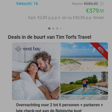
Verkocht: 16
€686
,50
Regulier
€379
,50
Excl. €2,85 p.p.p.n. en ca €30,50 p.p. linnen
Deals in de buurt van Tim Torfs Travel
40%
favorite_border
Overnachting voor 2 tot 6 personen + parkeren +
late check-out aan de Belgische kust