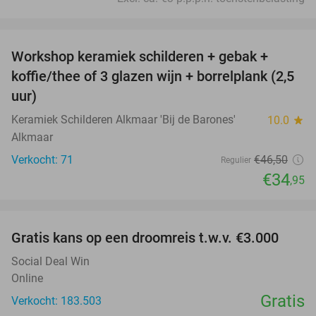
favorite_border
Workshop keramiek schilderen + gebak +
25%
koffie/thee of 3 glazen wijn + borrelplank (2,5
uur)
Keramiek Schilderen Alkmaar 'Bij de Barones'
10.0
star
Alkmaar
Verkocht: 71
€46
,50
Regulier
€34
,95
favorite_border
Gratis kans op een droomreis t.w.v. €3.000
Social Deal Win
Online
Gratis
Verkocht: 183.503