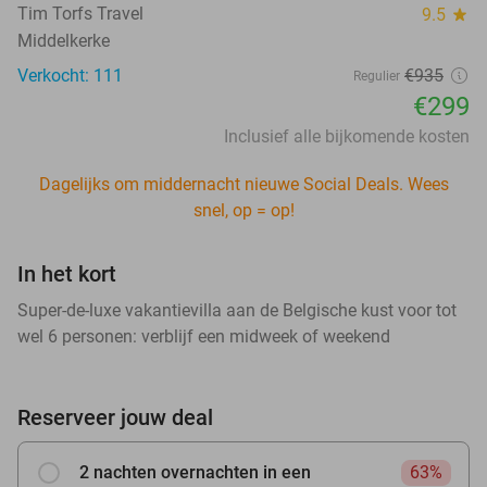
Tim Torfs Travel
9.5
star
Middelkerke
Verkocht: 111
€935
Regulier
€299
Inclusief alle bijkomende kosten
Dagelijks om middernacht nieuwe Social Deals. Wees
snel, op = op!
In het kort
Super-de-luxe vakantievilla aan de Belgische kust voor tot
wel 6 personen: verblijf een midweek of weekend
Reserveer jouw deal
2 nachten overnachten in een
63%