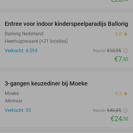
favorite_border
Entree voor indoor kinderspeelparadijs Ballorig
32%
Ballorig Nederland
8.8
star
Heerhugowaard (+21 locaties)
Verkocht: 4.593
€10
,95
Regulier
€7
,50
favorite_border
3-gangen keuzediner bij Moeke
40%
Moeke
9.2
star
Alkmaar
Verkocht: 35
€40
,65
Regulier
€24
,50
favorite_border