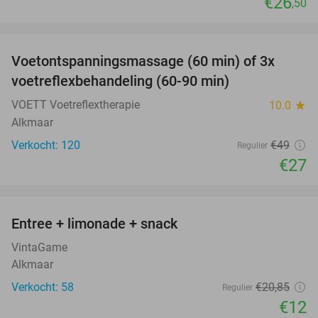
€26
,50
favorite_border
Voetontspanningsmassage (60 min) of 3x
45%
SOLD
voetreflexbehandeling (60-90 min)
OUT
VOETT Voetreflextherapie
10.0
star
Alkmaar
Verkocht: 120
€49
Regulier
€27
favorite_border
Entree + limonade + snack
42%
VintaGame
Alkmaar
Verkocht: 58
€20
,85
Regulier
€12