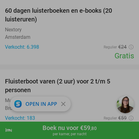
100%
60 dagen luisterboeken en e-books (20
luisteruren)
Nextory
Amsterdam
Verkocht: 6.398
€24
Regulier
Gratis
favorite_border
Fluisterboot varen (2 uur) voor 2 t/m 5
33%
personen
Museum BroekerVeiling
9.9
star
close
OPEN IN APP
Broek op Langedijk
Verkocht: 183
€59
Regulier
€39
,50
Boek nu voor €59
,80
hotel
shopping_cart
Boek nu
navigate_next
per kamer, per nacht
favorite_border