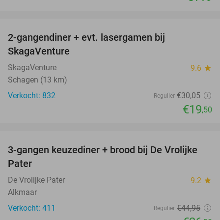
favorite_border
2-gangendiner + evt. lasergamen bij
35%
SkagaVenture
SkagaVenture
9.6
star
Schagen (13 km)
Verkocht: 832
€30
,05
Regulier
€19
,50
favorite_border
3-gangen keuzediner + brood bij De Vrolijke
41%
Pater
De Vrolijke Pater
9.2
star
Alkmaar
Verkocht: 411
€44
,95
Regulier