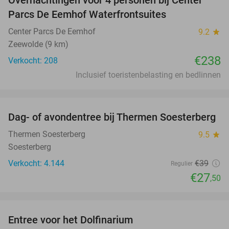
Parcs De Eemhof Waterfrontsuites
Center Parcs De Eemhof
9.2
star
Zeewolde (9 km)
€238
Verkocht: 208
Inclusief toeristenbelasting en bedlinnen
favorite_border
Dag- of avondentree bij Thermen Soesterberg
29%
Thermen Soesterberg
9.5
star
Soesterberg
Verkocht: 4.144
€39
Regulier
€27
,50
favorite_border
Entree voor het Dolfinarium
36%