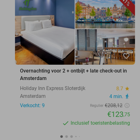
41%
favorite_border
Overnachting voor 2 + ontbijt + late check-out in
Amsterdam
Holiday Inn Express Sloterdijk
8.7
star
Amsterdam
4 min.
directions_walk
Verkocht: 9
€208
,12
Regulier
€123
,75
Inclusief toeristenbelasting