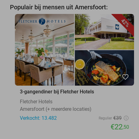
Populair bij mensen uit Amersfoort:
42%
favorite_border
3-gangendiner bij Fletcher Hotels
Fletcher Hotels
Amersfoort (+ meerdere locaties)
Verkocht: 13.482
€39
Regulier
€22
,50