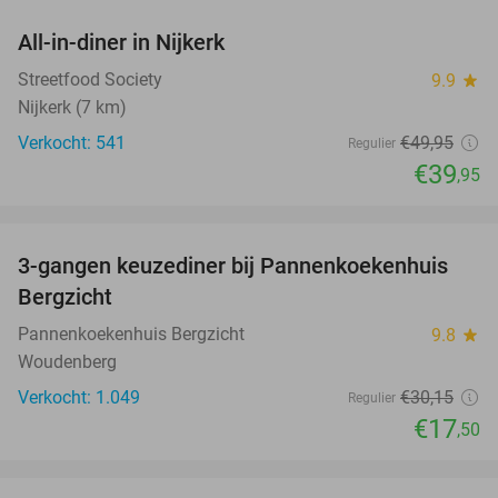
All-in-diner in Nijkerk
20%
Streetfood Society
9.9
star
Nijkerk (7 km)
Verkocht: 541
€49
,95
Regulier
€39
,95
favorite_border
3-gangen keuzediner bij Pannenkoekenhuis
42%
Bergzicht
Pannenkoekenhuis Bergzicht
9.8
star
Woudenberg
Verkocht: 1.049
€30
,15
Regulier
€17
,50
favorite_border