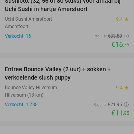
Sushibox (32, 56 of 80 stuks) voor afhaal bij
50%
Uchi Sushi in hartje Amersfoort
Uchi Sushi Amersfoort
9.4
star
Amersfoort
Verkocht: 16
€33
,50
Regulier
€16
,75
favorite_border
Entree Bounce Valley (2 uur) + sokken +
46%
verkoelende slush puppy
Bounce Valley Hilversum
9.4
star
Hilversum (13 km)
Verkocht: 1.788
€21
,95
Regulier
€11
,95
favorite_border