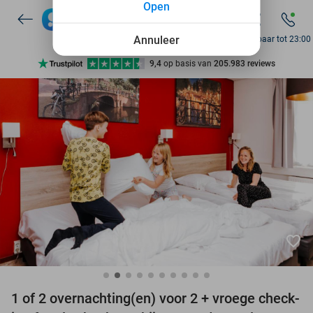
Open
7 dagen per week beschikbaar
10+ miljoen leden
Annuleer
Bereikbaar tot 23:00
9,4
op basis van
205.983 reviews
Ontdek 15.000+ deals
7 dagen per week beschikbaar
10+ miljoen leden
favorite_border
1 of 2 overnachting(en) voor 2 + vroege check-