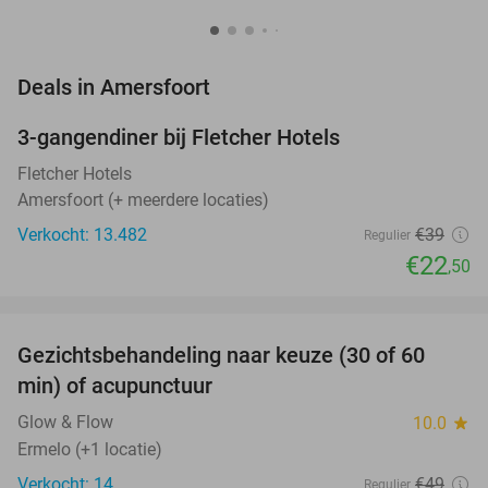
favorite_border
Deals in Amersfoort
3-gangendiner bij Fletcher Hotels
42%
Fletcher Hotels
Amersfoort (+ meerdere locaties)
Verkocht: 13.482
€39
Regulier
€22
,50
favorite_border
Gezichtsbehandeling naar keuze (30 of 60
55%
NEW
min) of acupunctuur
TODAY
Glow & Flow
10.0
star
Ermelo (+1 locatie)
Verkocht: 14
€49
Regulier