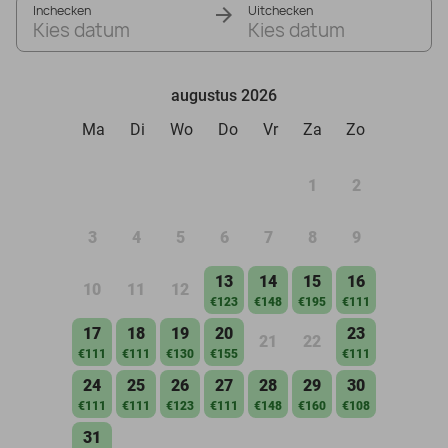
Inchecken
Uitchecken
Kies datum
Kies datum
augustus 2026
Ma
Di
Wo
Do
Vr
Za
Zo
1
2
3
4
5
6
7
8
9
13
14
15
16
10
11
12
€123
€148
€195
€111
17
18
19
20
23
21
22
€111
€111
€130
€155
€111
24
25
26
27
28
29
30
€111
€111
€123
€111
€148
€160
€108
31