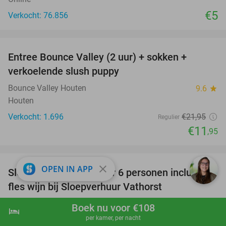
€5
Verkocht: 76.856
favorite_border
Entree Bounce Valley (2 uur) + sokken +
46%
verkoelende slush puppy
Bounce Valley Houten
9.6
star
Houten
Verkocht: 1.696
€21
,95
Regulier
€11
,95
favorite_border
close
OPEN IN APP
Sloep varen (2 uur) voor 6 personen inclusief
41%
fles wijn bij Sloepverhuur Vathorst
Sloepverhuur Vathorst
9.9
star
Boek nu voor €108
hotel
shopping_cart
Boek nu
navigate_next
Amersfoort
per kamer, per nacht