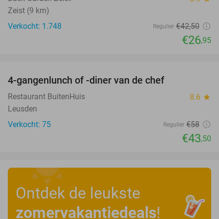
Zeist (9 km)
Verkocht: 1.748
€42
,50
Regulier
€26
,95
favorite_border
4-gangenlunch of -diner van de chef
25%
Restaurant BuitenHuis
8.6
star
Leusden
Verkocht: 75
€58
Regulier
€43
,50
Ontdek de leukste
zomervakantiedeals
!