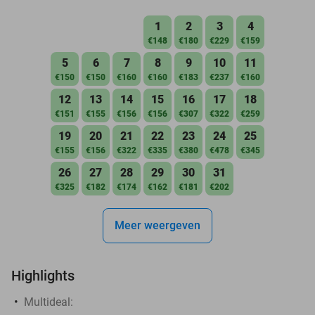
1
2
3
4
€148
€180
€229
€159
5
6
7
8
9
10
11
€150
€150
€160
€160
€183
€237
€160
12
13
14
15
16
17
18
€151
€155
€156
€156
€307
€322
€259
19
20
21
22
23
24
25
€155
€156
€322
€335
€380
€478
€345
26
27
28
29
30
31
€325
€182
€174
€162
€181
€202
Meer weergeven
Highlights
Multideal: