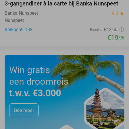
3-gangendiner à la carte bij Banka Nunspeet
53%
Banka Nunspeet
9.3
star
Nunspeet
Verkocht: 132
€42
,60
Regulier
€19
,95
Win gratis
een droomreis
t.w.v. €3.000
Doe mee!