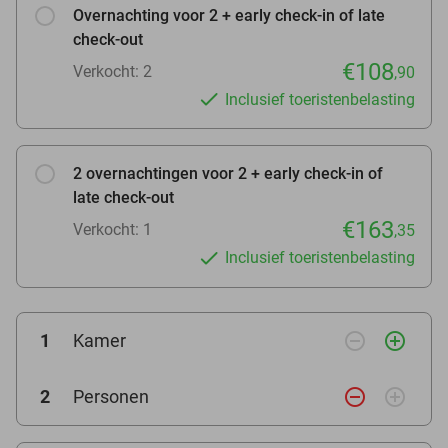
Overnachting voor 2 + early check-in of late
check-out
€108
Verkocht: 2
,90
Inclusief toeristenbelasting
2 overnachtingen voor 2 + early check-in of
late check-out
€163
Verkocht: 1
,35
Inclusief toeristenbelasting
remove_circle_outline
add_circle_outline
1
Kamer
remove_circle_outline
add_circle_outline
2
Personen