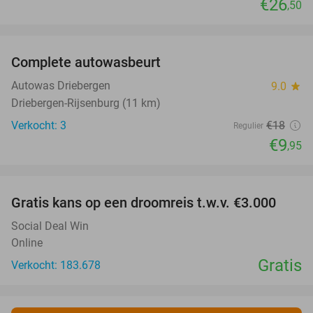
€26
,50
favorite_border
Complete autowasbeurt
45%
NEW
TODAY
Autowas Driebergen
9.0
star
Driebergen-Rijsenburg (11 km)
Verkocht: 3
€18
Regulier
€9
,95
favorite_border
Gratis kans op een droomreis t.w.v. €3.000
Social Deal Win
Online
Gratis
Verkocht: 183.678