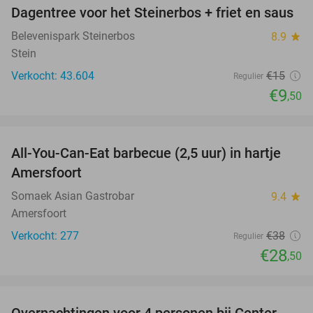
Dagentree voor het Steinerbos + friet en saus
37%
Belevenispark Steinerbos
8.9
star
Stein
Verkocht: 43.604
€15
Regulier
€9
,50
favorite_border
All-You-Can-Eat barbecue (2,5 uur) in hartje
25%
Amersfoort
Somaek Asian Gastrobar
9.4
star
Amersfoort
Verkocht: 277
€38
Regulier
€28
,50
favorite_border
Overnachtingen voor 4 personen bij Center