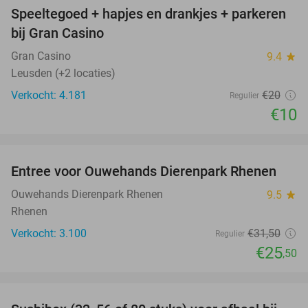
Speeltegoed + hapjes en drankjes + parkeren
50%
bij Gran Casino
Gran Casino
9.4
star
Leusden (+2 locaties)
Verkocht: 4.181
€20
Regulier
€10
favorite_border
Entree voor Ouwehands Dierenpark Rhenen
19%
Ouwehands Dierenpark Rhenen
9.5
star
Rhenen
Verkocht: 3.100
€31
,50
Regulier
€25
,50
favorite_border