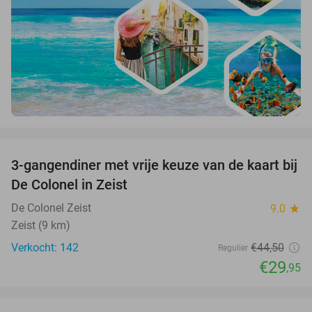
favorite_border
3-gangendiner met vrije keuze van de kaart bij
33%
De Colonel in Zeist
De Colonel Zeist
9.0
star
Zeist (9 km)
Verkocht: 142
€44
,50
Regulier
€29
,95
favorite_border