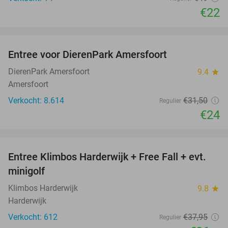
€22
favorite_border
Entree voor DierenPark Amersfoort
24%
DierenPark Amersfoort
9.4
star
Amersfoort
Verkocht: 8.614
€31
,50
Regulier
€24
favorite_border
Entree Klimbos Harderwijk + Free Fall + evt.
30%
minigolf
Klimbos Harderwijk
9.8
star
Harderwijk
Verkocht: 612
€37
,95
Regulier