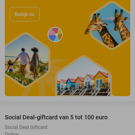
Bekijk nu
favorite_border
Social Deal-giftcard van 5 tot 100 euro
Social Deal Giftcard
Online