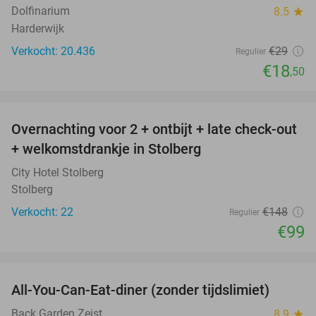
Dolfinarium
8.5
star
Harderwijk
Verkocht: 20.436
€29
Regulier
€18
,50
favorite_border
Overnachting voor 2 + ontbijt + late check-out
33%
+ welkomstdrankje in Stolberg
City Hotel Stolberg
Stolberg
Verkocht: 22
€148
Regulier
€99
favorite_border
All-You-Can-Eat-diner (zonder tijdslimiet)
37%
Back Garden Zeist
8.9
star