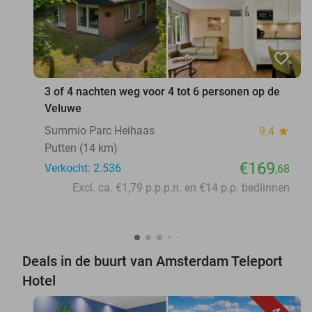
favorite_border
3 of 4 nachten weg voor 4 tot 6 personen op de
Veluwe
Summio Parc Heihaas
9.4
star
Putten (14 km)
€169
Verkocht: 2.536
,68
Excl. ca. €1,79 p.p.p.n. en €14 p.p. bedlinnen
Deals in de buurt van Amsterdam Teleport
Hotel