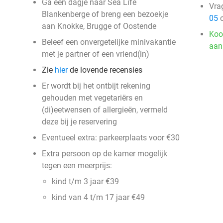
Ga een dagje naar Sea Life
Vra
Blankenberge of breng een bezoekje
05
o
aan Knokke, Brugge of Oostende
Koo
Beleef een onvergetelijke minivakantie
aan
met je partner of een vriend(in)
Zie
hier
de lovende recensies
Er wordt bij het ontbijt rekening
gehouden met vegetariërs en
(di)eetwensen of allergieën, vermeld
deze bij je reservering
Eventueel extra: parkeerplaats voor €30
Extra persoon op de kamer mogelijk
tegen een meerprijs:
kind t/m 3 jaar €39
kind van 4 t/m 17 jaar €49