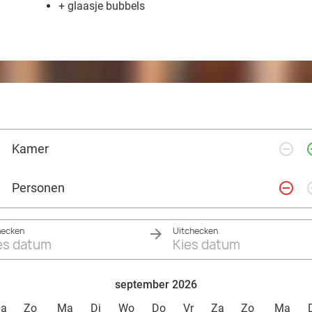
+ glaasje bubbels
remove_circle_outline
add_ci
Kamer
remove_circle_outline
add_ci
Personen
hecken
Uitchecken
es datum
Kies datum
september 2026
Za
Zo
Ma
Di
Wo
Do
Vr
Za
Zo
Ma