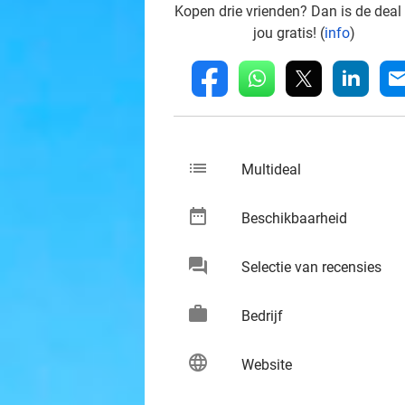
Kopen drie vrienden? Dan is de deal
jou gratis! (
info
)
whatsapp
linkedin
fb
mai
list
keybo
Multideal
date_range
keybo
Beschikbaarheid
chat
keybo
Selectie van recensies
work
keybo
Bedrijf
language
keybo
Website