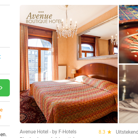
:
gate_next
e
!
Avenue Hotel - by F-Hotels
8.3
star
Uitsteken
den.