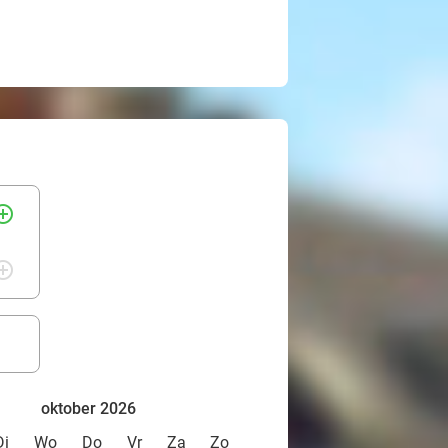
rcle_outline
rcle_outline
oktober 2026
Di
Wo
Do
Vr
Za
Zo