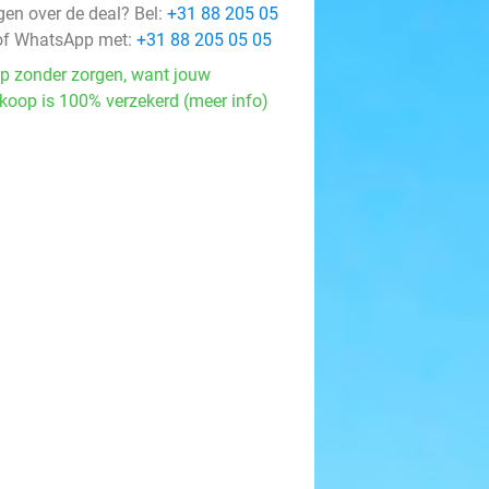
gen over de deal? Bel:
+31 88 205 05
f WhatsApp met:
+31 88 205 05 05
p zonder zorgen, want jouw
koop is 100% verzekerd (meer info)