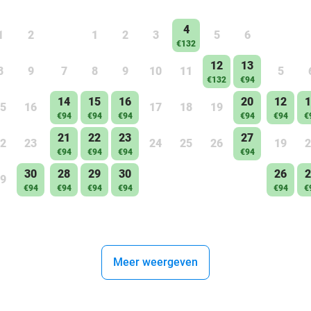
4
1
2
1
2
3
5
6
€132
12
13
8
9
7
8
9
10
11
5
€132
€94
14
15
16
20
12
1
5
16
17
18
19
€94
€94
€94
€94
€94
€
21
22
23
27
2
23
24
25
26
19
2
€94
€94
€94
€94
30
28
29
30
26
2
9
€94
€94
€94
€94
€94
€
Meer weergeven