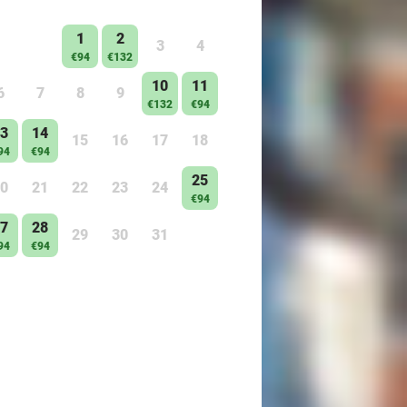
1
2
3
4
€94
€132
10
11
6
7
8
9
€132
€94
3
14
15
16
17
18
94
€94
25
0
21
22
23
24
€94
7
28
29
30
31
94
€94