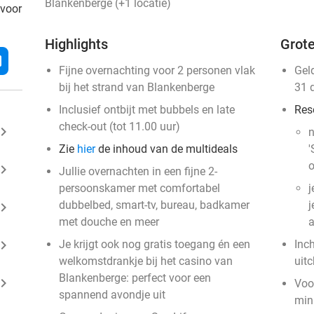
Blankenberge (+1 locatie)
 voor
Highlights
Grote
l
Fijne overnachting voor 2 personen vlak
Gel
bij het strand van Blankenberge
31 
Inclusief ontbijt met bubbels en late
Res
check-out (tot 11.00 uur)
ard_arrow_right
n
Zie
hier
de inhoud van de multideals
'
o
ard_arrow_right
Jullie overnachten in een fijne 2-
persoonskamer met comfortabel
j
dubbelbed, smart-tv, bureau, badkamer
j
ard_arrow_right
met douche en meer
a
ard_arrow_right
Je krijgt ook nog gratis toegang én een
Inc
welkomstdrankje bij het casino van
uit
Blankenberge: perfect voor een
ard_arrow_right
Voo
spannend avondje uit
mini