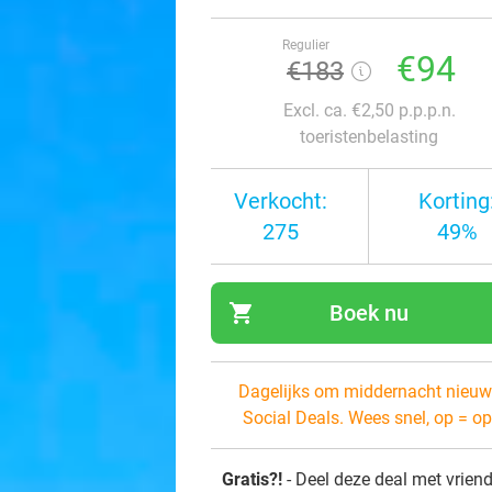
Regulier
€94
€183
Excl. ca. €2,50 p.p.p.n.
toeristenbelasting
Verkocht:
Korting
275
49%
shopping_cart
Boek nu
navi
Dagelijks om middernacht nieuw
Social Deals. Wees snel, op = op
Gratis?!
- Deel deze deal met vrien