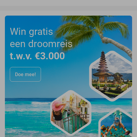
Win gratis
een droomreis
t.w.v. €3.000
Doe mee!