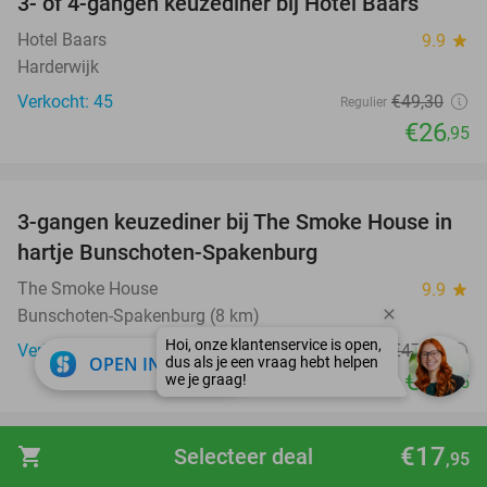
3- of 4-gangen keuzediner bij Hotel Baars
45%
Hotel Baars
9.9
star
Harderwijk
Verkocht: 45
€49
,30
Regulier
€26
,95
favorite_border
3-gangen keuzediner bij The Smoke House in
37%
hartje Bunschoten-Spakenburg
The Smoke House
9.9
star
Bunschoten-Spakenburg (8 km)
Verkocht: 159
€47
,40
Regulier
close
OPEN IN APP
€29
,95
favorite_border
€17
shopping_cart
Selecteer deal
,95
3-gangen shared dining-diner bij Emiclaer's
48%