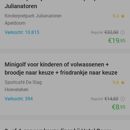
39%
Julianatoren
Kinderpretpark Julianatoren
9.4
star
Apeldoorn
Verkocht: 10.815
€32
,50
Regulier
€19
,95
favorite_border
Minigolf voor kinderen of volwassenen +
39%
broodje naar keuze + frisdrankje naar keuze
Sportcafé De Slag
9.6
star
Hoevelaken
Verkocht: 394
€14
,60
Regulier
€8
,95
favorite_border