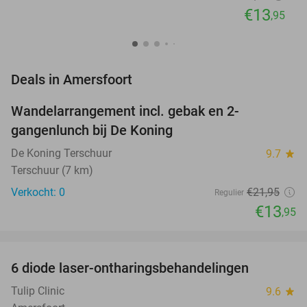
€13
,95
favorite_border
Deals in Amersfoort
Wandelarrangement incl. gebak en 2-
36%
NEW
gangenlunch bij De Koning
TODAY
De Koning Terschuur
9.7
star
Terschuur (7 km)
Verkocht: 0
€21
,95
Regulier
€13
,95
favorite_border
6 diode laser-ontharingsbehandelingen
77%
NEW
TODAY
Tulip Clinic
9.6
star