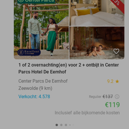
13%
favorite_border
1 of 2 overnachting(en) voor 2 + ontbijt in Center
Parcs Hotel De Eemhof
Center Parcs De Eemhof
9.2
star
Zeewolde (9 km)
Verkocht: 4.578
€137
Regulier
€119
Inclusief alle bijkomende kosten