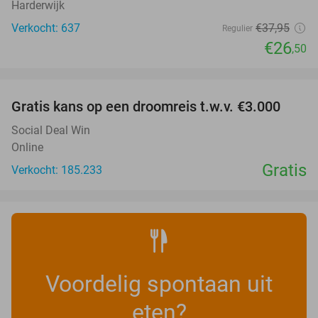
Harderwijk
Verkocht: 637
€37
,95
Regulier
€26
,50
favorite_border
Gratis kans op een droomreis t.w.v. €3.000
Social Deal Win
Online
Gratis
Verkocht: 185.233
Voordelig spontaan uit
eten?