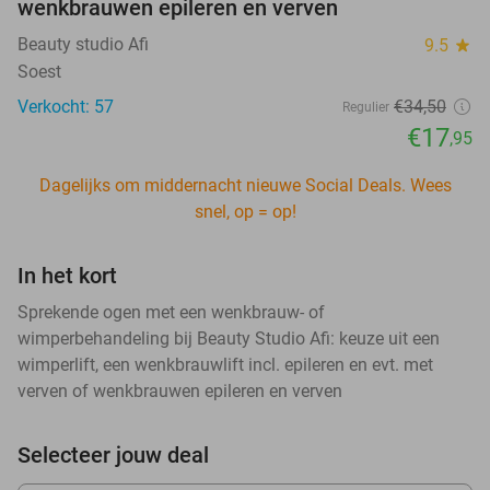
wenkbrauwen epileren en verven
Beauty studio Afi
9.5
star
Soest
Verkocht: 57
€34
,50
Regulier
€17
,95
Dagelijks om middernacht nieuwe Social Deals. Wees
snel, op = op!
In het kort
Sprekende ogen met een wenkbrauw- of
wimperbehandeling bij Beauty Studio Afi: keuze uit een
wimperlift, een wenkbrauwlift incl. epileren en evt. met
verven of wenkbrauwen epileren en verven
Selecteer jouw deal