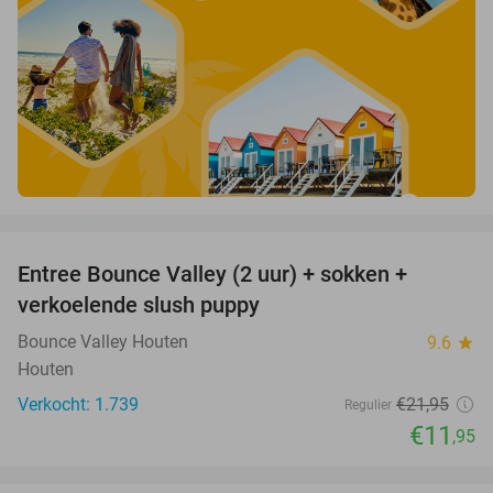
favorite_border
Entree Bounce Valley (2 uur) + sokken +
46%
verkoelende slush puppy
Bounce Valley Houten
9.6
star
Houten
Verkocht: 1.739
€21
,95
Regulier
€11
,95
favorite_border