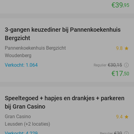
€39
,95
favorite_border
3-gangen keuzediner bij Pannenkoekenhuis
42%
Bergzicht
Pannenkoekenhuis Bergzicht
9.8
star
Woudenberg
Verkocht: 1.064
€30
,15
Regulier
€17
,50
favorite_border
Speeltegoed + hapjes en drankjes + parkeren
50%
bij Gran Casino
Gran Casino
9.4
star
Leusden (+2 locaties)
Verkocht: 4.229
€20
Regulier