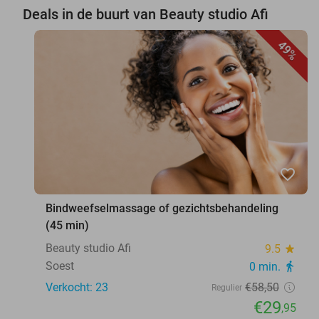
Deals in de buurt van Beauty studio Afi
49%
favorite_border
Bindweefselmassage of gezichtsbehandeling
(45 min)
Beauty studio Afi
9.5
star
Soest
0 min.
directions_walk
Verkocht: 23
€58
,50
Regulier
€29
,95