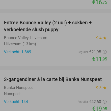
€16
,75
favorite_border
Entree Bounce Valley (2 uur) + sokken +
46%
verkoelende slush puppy
Bounce Valley Hilversum
9.4
star
Hilversum (13 km)
Verkocht: 1.869
€21
,95
Regulier
€11
,95
favorite_border
3-gangendiner à la carte bij Banka Nunspeet
53%
Banka Nunspeet
9.3
star
Nunspeet
Verkocht: 144
€42
,60
Regulier
€19
,95