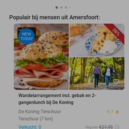
Populair bij mensen uit Amersfoort:
36%
NEW
TODAY
favorite_border
Wandelarrangement incl. gebak en 2-
gangenlunch bij De Koning
De Koning Terschuur
9.7
star
Terschuur (7 km)
Verkocht: 0
€21
,95
Regulier