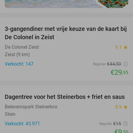
favorite_border
3-gangendiner met vrije keuze van de kaart bij
33%
De Colonel in Zeist
De Colonel Zeist
9.1
star
Zeist (9 km)
Verkocht: 147
€44
,50
Regulier
€29
,95
favorite_border
Dagentree voor het Steinerbos + friet en saus
37%
Belevenispark Steinerbos
8.9
star
Stein
Verkocht: 43.971
€15
Regulier
€9
,50