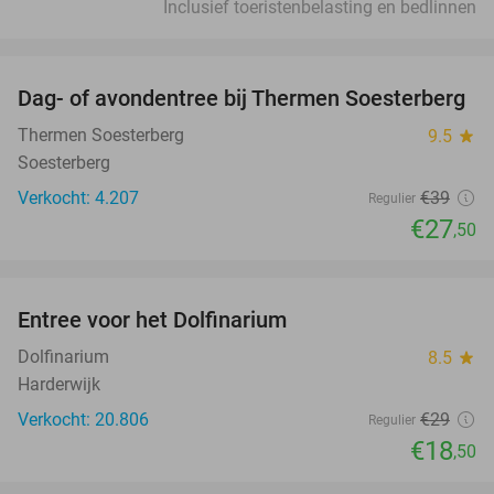
Inclusief toeristenbelasting en bedlinnen
favorite_border
Dag- of avondentree bij Thermen Soesterberg
29%
Thermen Soesterberg
9.5
star
Soesterberg
Verkocht: 4.207
€39
Regulier
€27
,50
favorite_border
Entree voor het Dolfinarium
36%
Dolfinarium
8.5
star
Harderwijk
Verkocht: 20.806
€29
Regulier
€18
,50
favorite_border