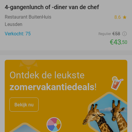
4-gangenlunch of -diner van de chef
25%
Restaurant BuitenHuis
8.6
star
Leusden
Verkocht: 75
€58
Regulier
€43
,50
Ontdek de leukste
zomervakantiedeals
!
Bekijk nu