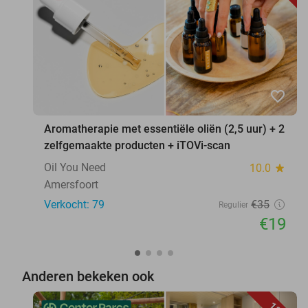
favorite_border
Aromatherapie met essentiële oliën (2,5 uur) + 2
zelfgemaakte producten + iTOVi-scan
Oil You Need
10.0
star
Amersfoort
Verkocht: 79
€35
Regulier
€19
Anderen bekeken ook