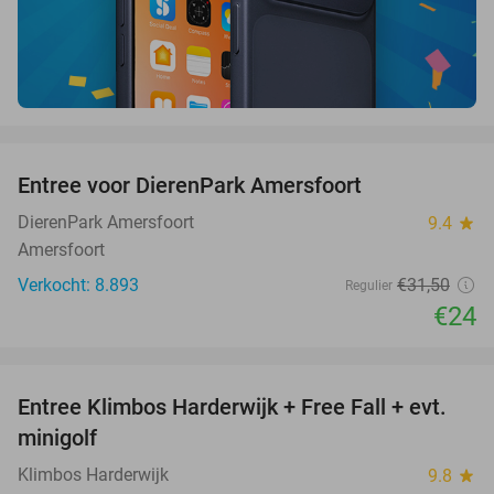
favorite_border
Entree voor DierenPark Amersfoort
24%
DierenPark Amersfoort
9.4
star
Amersfoort
Verkocht: 8.893
€31
,50
Regulier
€24
favorite_border
Entree Klimbos Harderwijk + Free Fall + evt.
30%
minigolf
Klimbos Harderwijk
9.8
star