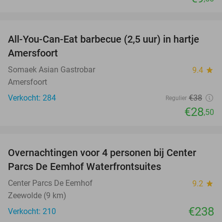
favorite_border
All-You-Can-Eat barbecue (2,5 uur) in hartje
25%
Amersfoort
Somaek Asian Gastrobar
9.4
star
Amersfoort
Verkocht: 284
€38
Regulier
€28
,50
favorite_border
Overnachtingen voor 4 personen bij Center
Parcs De Eemhof Waterfrontsuites
Center Parcs De Eemhof
9.2
star
Zeewolde (9 km)
€238
Verkocht: 210