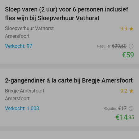
Sloep varen (2 uur) voor 6 personen inclusief
41%
fles wijn bij Sloepverhuur Vathorst
Sloepverhuur Vathorst
9.9
star
Amersfoort
Verkocht: 97
€99
,50
Regulier
€59
favorite_border
2-gangendiner à la carte bij Bregje Amersfoort
12%
Bregje Amersfoort
9.2
star
Amersfoort
Verkocht: 1.003
€17
Regulier
€14
,95
favorite_border