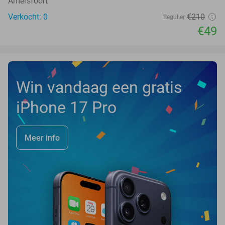
Amersfoort
Verkocht: 0
€210
Regulier
€49
Win vandaag een gratis
iPhone 17 Pro
Meer info