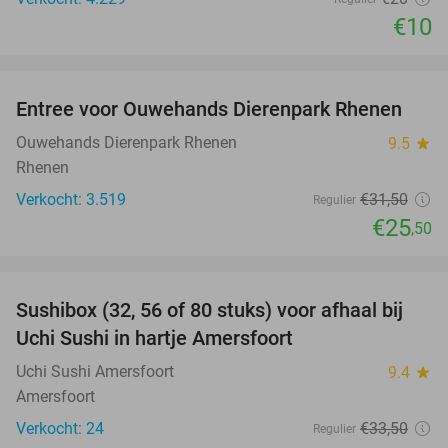
€10
favorite_border
Entree voor Ouwehands Dierenpark Rhenen
19%
Ouwehands Dierenpark Rhenen
9.5
star
Rhenen
Verkocht: 3.519
€31
,50
Regulier
€25
,50
favorite_border
Sushibox (32, 56 of 80 stuks) voor afhaal bij
50%
Uchi Sushi in hartje Amersfoort
Uchi Sushi Amersfoort
9.4
star
Amersfoort
Verkocht: 24
€33
,50
Regulier