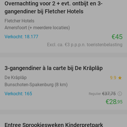
Overnachting voor 2 + evt. ontbijt en 3-
gangendiner bij Fletcher Hotels
Fletcher Hotels
Amersfoort (+ meerdere locaties)
€45
Verkocht: 18.177
Excl. ca. €3 p.p.p.n. toeristenbelasting
favorite_border
3-gangendiner à la carte bij De Krâplâp
23%
De Krâplâp
9.9
star
Bunschoten-Spakenburg (8 km)
Verkocht: 165
€37
,75
Regulier
€28
,95
favorite_border
Entree Sprookjesweken Kinderpretpark