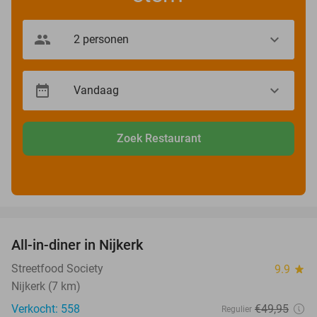
Zoek Restaurant
favorite_border
All-in-diner in Nijkerk
20%
Streetfood Society
9.9
star
Nijkerk (7 km)
Verkocht: 558
€49
,95
Regulier