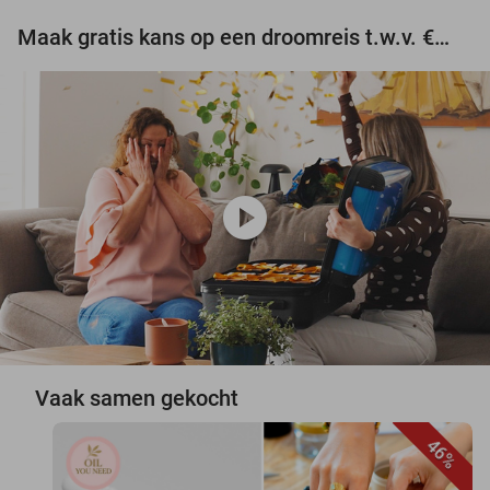
Maak gratis kans op een droomreis t.w.v. €3.000!
play_circle
Vaak samen gekocht
46%