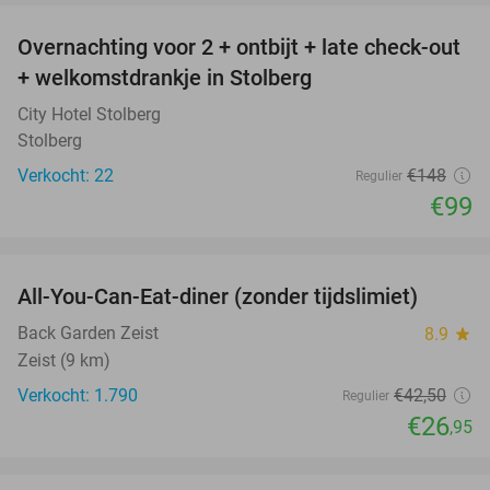
Overnachting voor 2 + ontbijt + late check-out
33%
+ welkomstdrankje in Stolberg
City Hotel Stolberg
Stolberg
Verkocht: 22
€148
Regulier
€99
favorite_border
All-You-Can-Eat-diner (zonder tijdslimiet)
37%
Back Garden Zeist
8.9
star
Zeist (9 km)
Verkocht: 1.790
€42
,50
Regulier
€26
,95
favorite_border