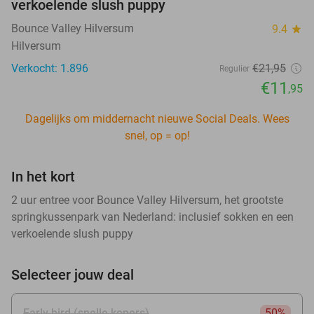
verkoelende slush puppy
Bounce Valley Hilversum
9.4
star
Hilversum
Verkocht: 1.896
€21
,95
Regulier
€11
,95
Dagelijks om middernacht nieuwe Social Deals. Wees
snel, op = op!
In het kort
2 uur entree voor Bounce Valley Hilversum, het grootste
springkussenpark van Nederland: inclusief sokken en een
verkoelende slush puppy
Selecteer jouw deal
Early bird (snelle kopers)
50%