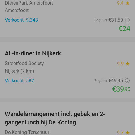
DierenPark Amersfoort
9.4
star
Amersfoort
Verkocht: 9.343
€31
,50
Regulier
€24
favorite_border
All-in-diner in Nijkerk
20%
Streetfood Society
9.9
star
Nijkerk (7 km)
Verkocht: 582
€49
,95
Regulier
€39
,95
favorite_border
Wandelarrangement incl. gebak en 2-
36%
gangenlunch bij De Koning
De Koning Terschuur
9.7
star