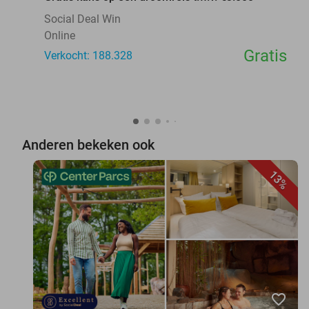
Social Deal Win
Online
Gratis
Verkocht: 188.328
Anderen bekeken ook
13%
favorite_border