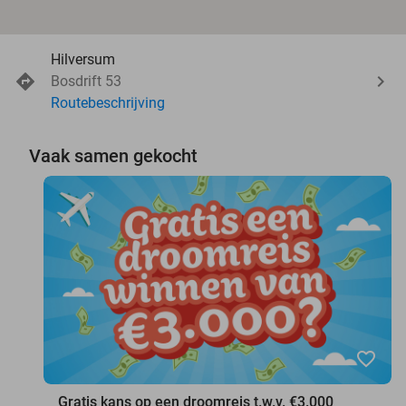
Hilversum
Bosdrift 53
Routebeschrijving
Vaak samen gekocht
favorite_border
Gratis kans op een droomreis t.w.v. €3.000