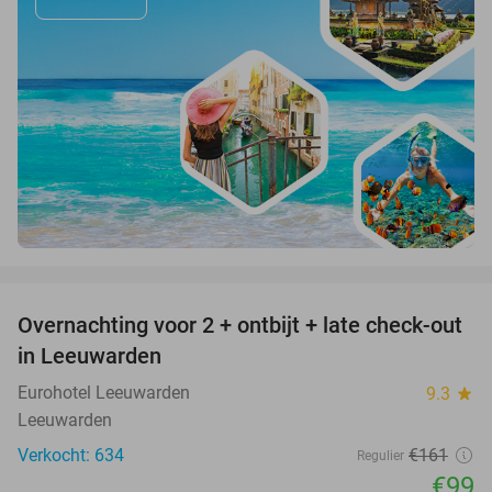
favorite_border
Overnachting voor 2 + ontbijt + late check-out
39%
in Leeuwarden
Eurohotel Leeuwarden
9.3
star
Leeuwarden
Verkocht: 634
€161
Regulier
€99