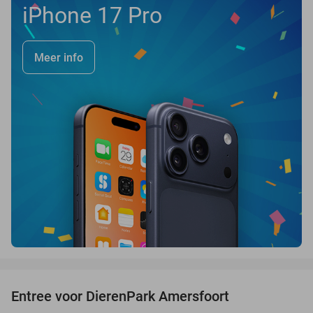
iPhone 17 Pro
Meer info
favorite_border
Entree voor DierenPark Amersfoort
24%