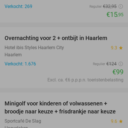
Verkocht: 269
€32
,95
Regulier
€15
,95
favorite_border
Overnachting voor 2 + ontbijt in Haarlem
20%
Hotel ibis Styles Haarlem City
9.3
star
Haarlem
Verkocht: 1.676
€124
Regulier
€99
Excl. ca. €6 p.p.p.n. toeristenbelasting
favorite_border
Minigolf voor kinderen of volwassenen +
39%
broodje naar keuze + frisdrankje naar keuze
Sportcafé De Slag
9.6
star