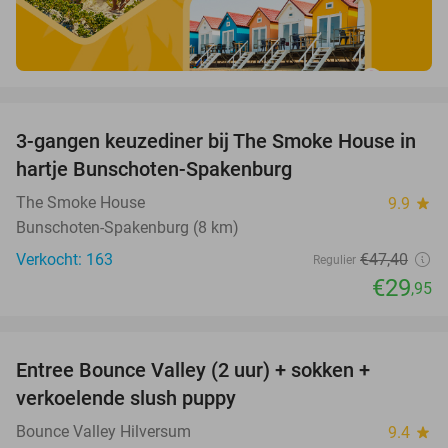
favorite_border
3-gangen keuzediner bij The Smoke House in
37%
hartje Bunschoten-Spakenburg
The Smoke House
9.9
star
Bunschoten-Spakenburg (8 km)
Verkocht: 163
€47
,40
Regulier
€29
,95
favorite_border
Entree Bounce Valley (2 uur) + sokken +
46%
verkoelende slush puppy
Bounce Valley Hilversum
9.4
star