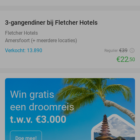
favorite_border
3-gangendiner bij Fletcher Hotels
42%
Fletcher Hotels
Amersfoort (+ meerdere locaties)
Verkocht: 13.890
€39
Regulier
€22
,50
Win gratis
een droomreis
t.w.v. €3.000
Doe mee!