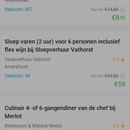
Hoevelaken
Verkocht: 407
€14
,60
Regulier
€8
,95
favorite_border
Sloep varen (2 uur) voor 6 personen inclusief
41%
fles wijn bij Sloepverhuur Vathorst
Sloepverhuur Vathorst
9.9
star
Amersfoort
Verkocht: 98
€99
,50
Regulier
€59
favorite_border
Culinair 4- of 6-gangendiner van de chef bij
33%
Merlot
Restaurant & Wijnbar Merlot
9.8
star