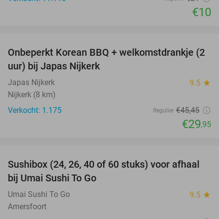
€10
favorite_border
Onbeperkt Korean BBQ + welkomstdrankje (2
34%
uur) bij Japas Nijkerk
Japas Nijkerk
9.5
star
Nijkerk (8 km)
Verkocht: 1.175
€45
,45
Regulier
€29
,95
favorite_border
Sushibox (24, 26, 40 of 60 stuks) voor afhaal
48%
bij Umai Sushi To Go
Umai Sushi To Go
9.5
star
Amersfoort