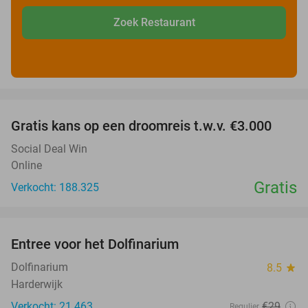
Zoek Restaurant
favorite_border
Gratis kans op een droomreis t.w.v. €3.000
Social Deal Win
Online
Gratis
Verkocht: 188.325
favorite_border
Entree voor het Dolfinarium
36%
Dolfinarium
8.5
star
Harderwijk
Verkocht: 21.463
€29
Regulier