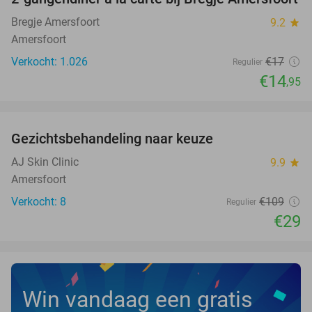
12%
Bregje Amersfoort
9.2
star
Amersfoort
Verkocht: 1.026
€17
Regulier
€14
,95
favorite_border
Gezichtsbehandeling naar keuze
73%
NEW
TODAY
AJ Skin Clinic
9.9
star
Amersfoort
Verkocht: 8
€109
Regulier
€29
Win vandaag een gratis