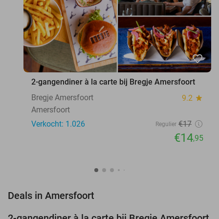
favorite_border
2-gangendiner à la carte bij Bregje Amersfoort
Bregje Amersfoort
9.2
star
Amersfoort
Verkocht: 1.026
€17
Regulier
€14
,95
favorite_border
Deals in Amersfoort
2-gangendiner à la carte bij Bregje Amersfoort