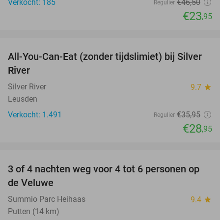
Verkocht: 185
€46
,50
Regulier
€23
,95
favorite_border
All-You-Can-Eat (zonder tijdslimiet) bij Silver
19%
River
Silver River
9.7
star
Leusden
Verkocht: 1.491
€35
,95
Regulier
€28
,95
favorite_border
3 of 4 nachten weg voor 4 tot 6 personen op
de Veluwe
Summio Parc Heihaas
9.4
star
Putten (14 km)