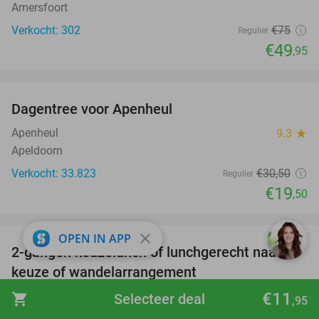
Amersfoort
Verkocht: 302
€75
Regulier
€49
,95
favorite_border
Dagentree voor Apenheul
36%
Apenheul
9.3
star
Apeldoorn
Verkocht: 33.823
€30
,50
Regulier
€19
,50
favorite_border
close
OPEN IN APP
2-gangen keuzelunch of lunchgerecht naar
39%
keuze of wandelarrangement
€11
Restaurant Ninety Leusden
9.2
star
shopping_cart
Selecteer deal
,95
Leusden