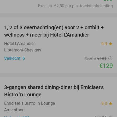
Excl. ca. €2,50 p.p.p.n. toeristenbelasting
favorite_border
1, 2 of 3 overnachting(en) voor 2 + ontbijt +
32%
NEW
wellness + meer bij Hôtel L'Amandier
TODAY
Hôtel L'Amandier
9.9
star
Libramont-Chevigny
Verkocht: 6
€191
Regulier
€129
favorite_border
3-gangen shared dining-diner bij Emiclaer's
48%
Bistro 'n Lounge
Emiclaer´s Bistro ´n Lounge
9.3
star
Amersfoort