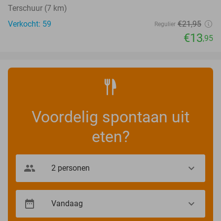
Terschuur (7 km)
Verkocht: 59
€21
,95
Regulier
€13
,95
Voordelig spontaan uit
eten?