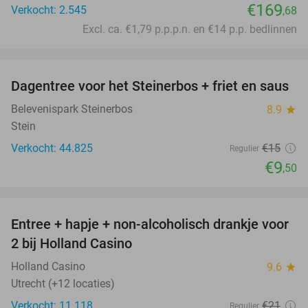
€169
Verkocht: 2.545
,68
Excl. ca. €1,79 p.p.p.n. en €14 p.p. bedlinnen
favorite_border
Dagentree voor het Steinerbos + friet en saus
37%
Belevenispark Steinerbos
8.9
star
Stein
Verkocht: 44.825
€15
Regulier
€9
,50
favorite_border
Entree + hapje + non-alcoholisch drankje voor
52%
2 bij Holland Casino
Holland Casino
9.6
star
Utrecht (+12 locaties)
Verkocht: 11.118
€21
Regulier