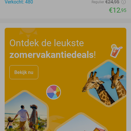
Verkocht: 480
€24
,95
Regulier
€12
,95
Ontdek de leukste
zomervakantiedeals
!
Bekijk nu