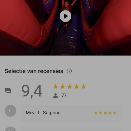
play_circle
Selectie van recensies
info_outlined
9,4
77
L.
Mevr. L. Sarpong