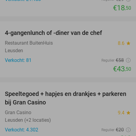
€18
,50
favorite_border
4-gangenlunch of -diner van de chef
25%
Restaurant BuitenHuis
8.6
star
Leusden
Verkocht: 81
€58
Regulier
€43
,50
favorite_border
Speeltegoed + hapjes en drankjes + parkeren
50%
bij Gran Casino
Gran Casino
9.4
star
Leusden (+2 locaties)
Verkocht: 4.302
€20
Regulier