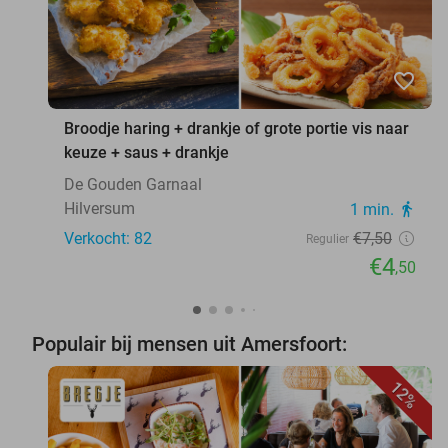
favorite_border
Broodje haring + drankje of grote portie vis naar
keuze + saus + drankje
De Gouden Garnaal
Hilversum
1 min.
directions_walk
Verkocht: 82
€7
,50
Regulier
€4
,50
Populair bij mensen uit Amersfoort:
12%