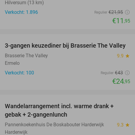
Hilversum (13 km)
Verkocht: 1.896
€21
,95
Regulier
€11
,95
favorite_border
3-gangen keuzediner bij Brasserie The Valley
42%
Brasserie The Valley
9.9
star
Ermelo
Verkocht: 100
€43
Regulier
€24
,95
favorite_border
Wandelarrangement incl. warme drank +
52%
gebak + 2-gangenlunch
Pannenkoekenhuis De Boskabouter Harderwijk
9.3
star
Harderwijk