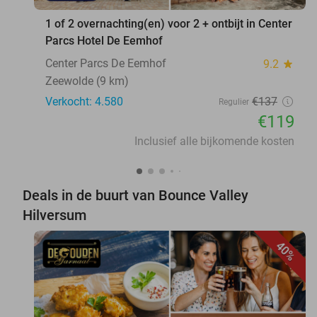
1 of 2 overnachting(en) voor 2 + ontbijt in Center
Parcs Hotel De Eemhof
Center Parcs De Eemhof
9.2
star
Zeewolde (9 km)
Verkocht: 4.580
€137
Regulier
€119
Inclusief alle bijkomende kosten
Deals in de buurt van Bounce Valley
Hilversum
40%