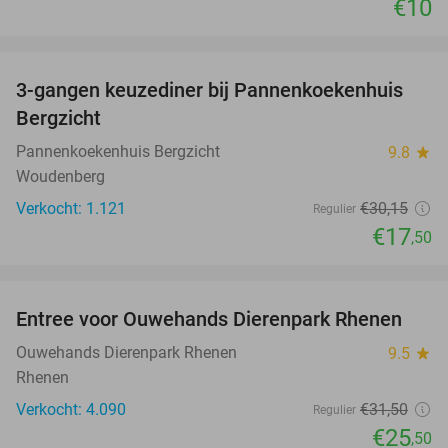
€10
favorite_border
3-gangen keuzediner bij Pannenkoekenhuis
42%
Bergzicht
Pannenkoekenhuis Bergzicht
9.8
star
Woudenberg
Verkocht: 1.121
€30
,15
Regulier
€17
,50
favorite_border
Entree voor Ouwehands Dierenpark Rhenen
19%
Ouwehands Dierenpark Rhenen
9.5
star
Rhenen
Verkocht: 4.090
€31
,50
Regulier
€25
,50