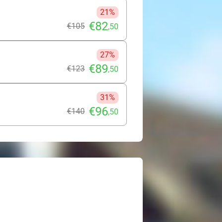
21%
€82
€105
,50
27%
€89
€123
,50
31%
€96
€140
,50