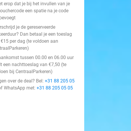
et erop dat je bij het invullen van je
ouchercode een spatie na je code
oevoegt
schrijd je de gereserveerde
keerduur? Dan betaal je een toeslag
 €15 per dag (te voldoen aan
traalParkeren)
 aankomst tussen 00.00 en 06.00 uur
dt een nachttoeslag van €7,50 (te
doen bij CentraalParkeren)
gen over de deal? Bel:
+31 88 205 05
f WhatsApp met:
+31 88 205 05 05