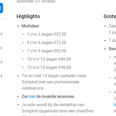
Aalsmeer (+1 locatie)
l
Highlights
Grote
Multideal:
Gel
3 j
ard_arrow_right
1 t/m 3 dagen €57,50
7 d
4 t/m 6 dagen €72,50
ard_arrow_right
Res
7 t/m 9 dagen €82,50
n
10 t/m 12 dagen €89,50
ard_arrow_right
t
13 t/m 15 dagen €96,50
(
ard_arrow_right
Tot en met 15 dagen parkeren nabij
m
Schiphol met een professionele
r
valetservice
r
Zie
hier
de lovende recensies
z
Je auto wordt bij de vertrekhal van
b
Schiphol opgehaald door een chauffeur
t