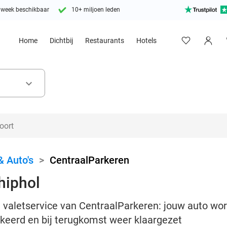
 week beschikbaar
10+ miljoen leden
Home
Dichtbij
Restaurants
Hotels
keyboard_arrow_down
& Auto's
>
CentraalParkeren
hiphol
 valetservice van CentraalParkeren: jouw auto wor
rkeerd en bij terugkomst weer klaargezet