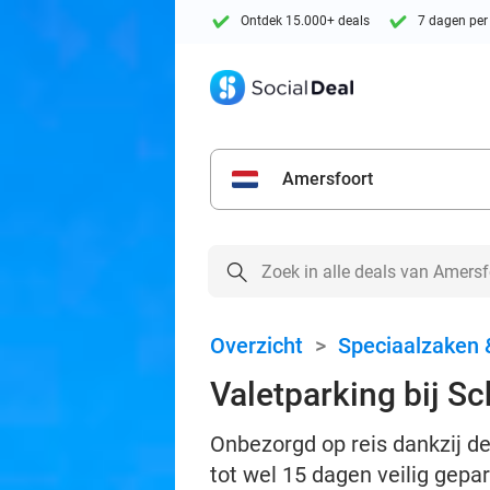
Ontdek 15.000+ deals
7 dagen per
Amersfoort
Overzicht
>
Speciaalzaken 
Valetparking bij Sc
Onbezorgd op reis dankzij de
tot wel 15 dagen veilig gepa