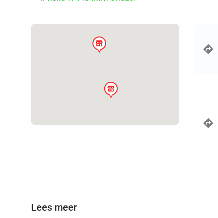
store
store
Lees meer