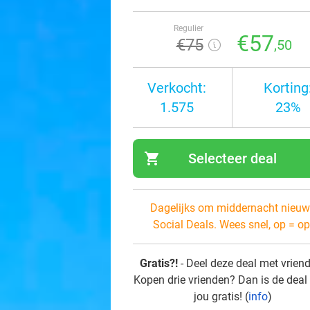
Regulier
€57
€75
,50
Verkocht:
Korting
1.575
23%
shopping_cart
Selecteer deal
navi
Dagelijks om middernacht nieuw
Social Deals. Wees snel, op = op
Gratis?!
- Deel deze deal met vrien
Kopen drie vrienden? Dan is de deal
jou gratis! (
info
)