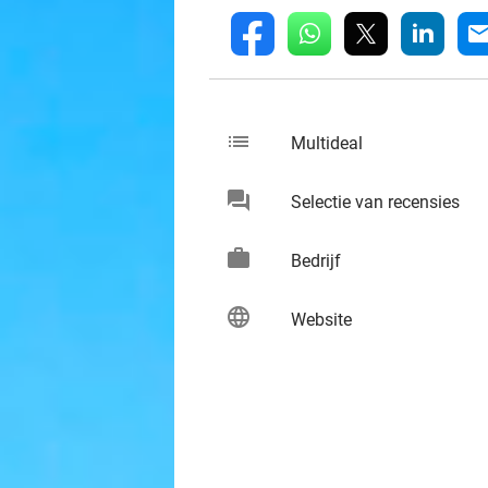
whatsapp
linkedin
fb
mai
list
keybo
Multideal
chat
keybo
Selectie van recensies
work
keybo
Bedrijf
language
keybo
Website