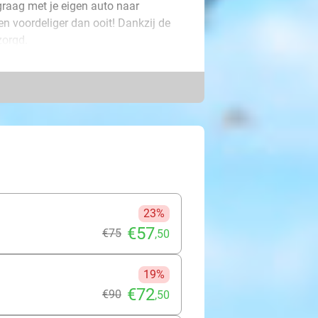
 graag met je eigen auto naar
n voordeliger dan ooit! Dankzij de
zorgd.
n bekwame chauffeur je staat op te
gage en parkeert jouw auto op een
buurt met 24 uur per dag en 7 dagen
dagen wordt jouw auto voorgereden
je over. Dit is pas echt onbezorgd
23%
€57
€75
,50
19%
€72
€90
,50