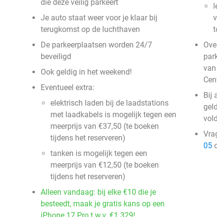
die deze veilig parkeert
l
Je auto staat weer voor je klaar bij
v
terugkomst op de luchthaven
t
De parkeerplaatsen worden 24/7
Over
beveiligd
par
van
Ook geldig in het weekend!
Cen
Eventueel extra:
Bij
elektrisch laden bij de laadstations
gel
met laadkabels is mogelijk tegen een
vol
meerprijs van €37,50 (te boeken
Vra
tijdens het reserveren)
05
o
tanken is mogelijk tegen een
meerprijs van €12,50 (te boeken
tijdens het reserveren)
Alleen vandaag: bij elke €10 die je
besteedt, maak je gratis kans op een
iPhone 17 Pro t.w.v. €1.329!