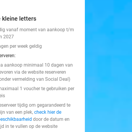
 kleine letters
dig vanaf moment van aankoop t/m
an 2027
agen per week geldig
erveren:
a aankoop minimaal 10 dagen van
evoren via de website reserveren
onder vermelding van Social Deal)
aximaal 1 voucher te gebruiken per
eis
eserveer tijdig om gegarandeerd te
ijn van een plek,
check hier de
eschikbaarheid
door de datum en
ijd in te vullen op de website