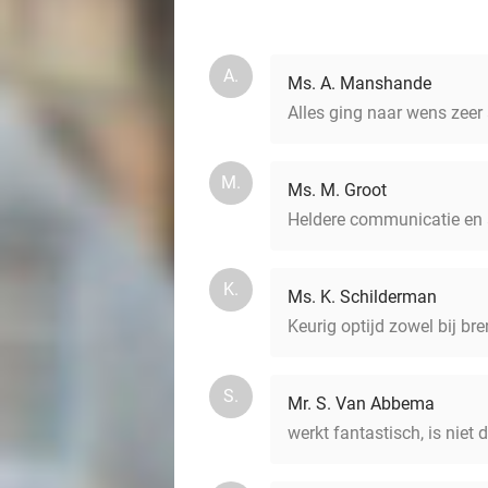
A.
Ms. A. Manshande
Alles ging naar wens zee
M.
Ms. M. Groot
Heldere communicatie en a
K.
Ms. K. Schilderman
Keurig optijd zowel bij br
S.
Mr. S. Van Abbema
werkt fantastisch, is niet d