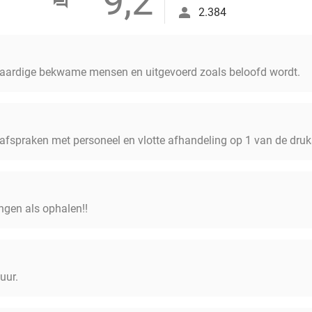
9,2
2.384
r aardige bekwame mensen en uitgevoerd zoals beloofd wordt.
fspraken met personeel en vlotte afhandeling op 1 van de druks
engen als ophalen!!
uur.