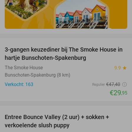
favorite_border
3-gangen keuzediner bij The Smoke House in
37%
hartje Bunschoten-Spakenburg
The Smoke House
9.9
star
Bunschoten-Spakenburg (8 km)
Verkocht: 163
€47
,40
Regulier
€29
,95
favorite_border
Entree Bounce Valley (2 uur) + sokken +
46%
verkoelende slush puppy