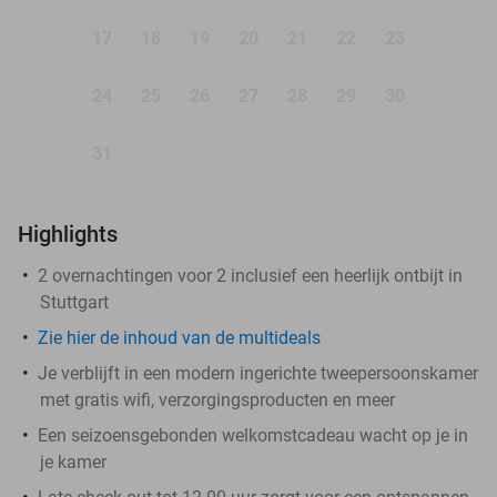
17
18
19
20
21
22
23
24
25
26
27
28
29
30
31
Highlights
2 overnachtingen voor 2 inclusief een heerlijk ontbijt in
Stuttgart
Zie hier de inhoud van de multideals
Je verblijft in een modern ingerichte tweepersoonskamer
met gratis wifi, verzorgingsproducten en meer
Een seizoensgebonden welkomstcadeau wacht op je in
je kamer