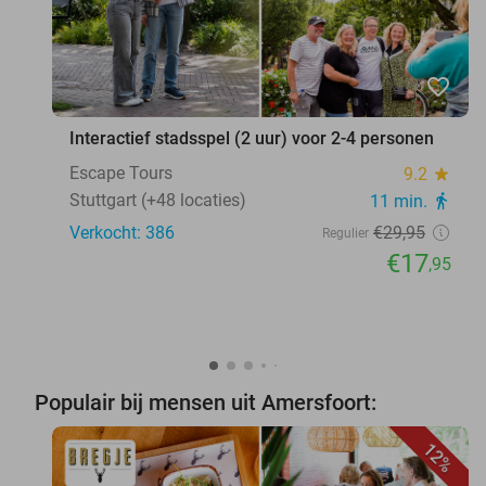
favorite_border
Interactief stadsspel (2 uur) voor 2-4 personen
Escape Tours
9.2
star
Stuttgart (+48 locaties)
11 min.
directions_walk
Verkocht: 386
€29
,95
Regulier
€17
,95
Populair bij mensen uit Amersfoort:
12%