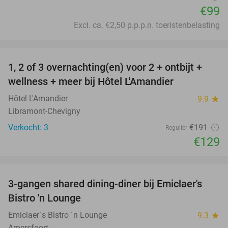
€99
Excl. ca. €2,50 p.p.p.n. toeristenbelasting
favorite_border
1, 2 of 3 overnachting(en) voor 2 + ontbijt +
32%
NEW
wellness + meer bij Hôtel L'Amandier
TODAY
Hôtel L'Amandier
9.9
star
Libramont-Chevigny
Verkocht: 3
€191
Regulier
€129
favorite_border
3-gangen shared dining-diner bij Emiclaer's
48%
Bistro 'n Lounge
Emiclaer´s Bistro ´n Lounge
9.3
star
Amersfoort