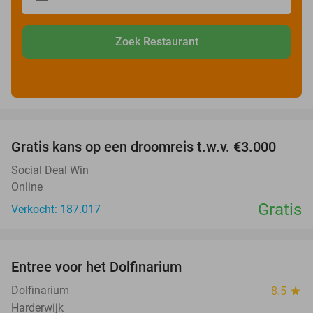
Zoek Restaurant
favorite_border
Gratis kans op een droomreis t.w.v. €3.000
Social Deal Win
Online
Gratis
Verkocht: 187.017
favorite_border
Entree voor het Dolfinarium
36%
Dolfinarium
8.5
star
Harderwijk