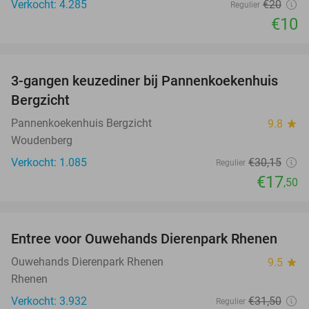
Verkocht: 4.285
€20
Regulier
€10
favorite_border
3-gangen keuzediner bij Pannenkoekenhuis
42%
Bergzicht
Pannenkoekenhuis Bergzicht
9.8
star
Woudenberg
Verkocht: 1.085
€30
,15
Regulier
€17
,50
favorite_border
Entree voor Ouwehands Dierenpark Rhenen
19%
Ouwehands Dierenpark Rhenen
9.5
star
Rhenen
Verkocht: 3.932
€31
,50
Regulier