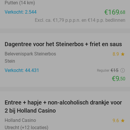
Putten (14 km)
€169
Verkocht: 2.544
,68
Excl. ca. €1,79 p.p.p.n. en €14 p.p. bedlinnen
favorite_border
Dagentree voor het Steinerbos + friet en saus
37%
Belevenispark Steinerbos
8.9
star
Stein
Verkocht: 44.431
€15
Regulier
€9
,50
favorite_border
Entree + hapje + non-alcoholisch drankje voor
52%
2 bij Holland Casino
Holland Casino
9.6
star
Utrecht (+12 locaties)