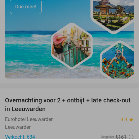
Doe mee!
favorite_border
Overnachting voor 2 + ontbijt + late check-out
39%
in Leeuwarden
Eurohotel Leeuwarden
9.3
star
Leeuwarden
Verkocht: 634
€161
Regulier