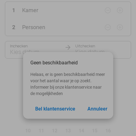
remove_circle_outline
add_circle_outline
1
Kamer
remove_circle_outline
add_circle_outline
2
Personen
Inchecken
Uitchecken
Kies datum
Kies datum
Geen beschikbaarheid
augustus 2026
Helaas, er is geen beschikbaarheid meer
voor het aantal waar je op zoekt.
Ma
Di
Wo
Do
Vr
Za
Zo
Informeer bij onze klantenservice naar
de mogelijkheden
1
2
Bel klantenservice
Annuleer
3
4
5
6
7
8
9
10
11
12
13
14
15
16