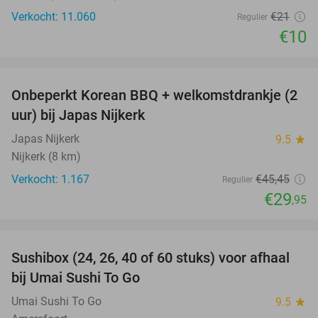
Verkocht: 11.060
€21
Regulier
€10
favorite_border
Onbeperkt Korean BBQ + welkomstdrankje (2
34%
uur) bij Japas Nijkerk
Japas Nijkerk
9.5
star
Nijkerk (8 km)
Verkocht: 1.167
€45
,45
Regulier
€29
,95
favorite_border
Sushibox (24, 26, 40 of 60 stuks) voor afhaal
48%
bij Umai Sushi To Go
Umai Sushi To Go
9.5
star