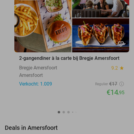
favorite_border
2-gangendiner à la carte bij Bregje Amersfoort
Bregje Amersfoort
9.2
star
Amersfoort
Verkocht: 1.009
€17
Regulier
€14
,95
favorite_border
Deals in Amersfoort