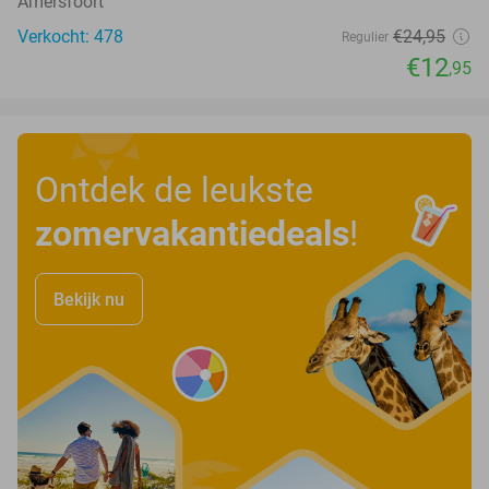
Amersfoort
Verkocht: 478
€24
,95
Regulier
€12
,95
Ontdek de leukste
zomervakantiedeals
!
Bekijk nu