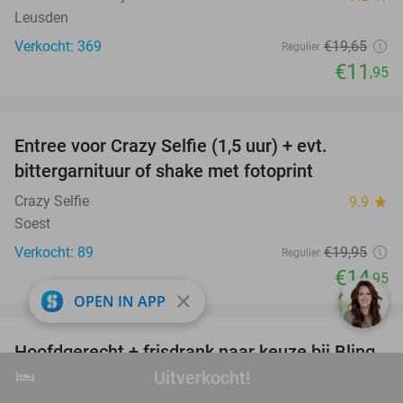
Leusden
Verkocht: 369
€19
,65
Regulier
€11
,95
favorite_border
Entree voor Crazy Selfie (1,5 uur) + evt.
25%
bittergarnituur of shake met fotoprint
Crazy Selfie
9.9
star
Soest
Verkocht: 89
€19
,95
Regulier
€14
,95
close
OPEN IN APP
favorite_border
Hoofdgerecht + frisdrank naar keuze bij Bling
39%
hotel
Bling
Uitverkocht!
Uitverkocht!