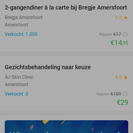
2-gangendiner à la carte bij Bregje Amersfoort
12%
Bregje Amersfoort
9.2
star
Amersfoort
Verkocht: 1.009
€17
Regulier
€14
,95
favorite_border
Gezichtsbehandeling naar keuze
73%
NEW
TODAY
AJ Skin Clinic
9.9
star
Amersfoort
Verkocht: 0
€109
Regulier
€29