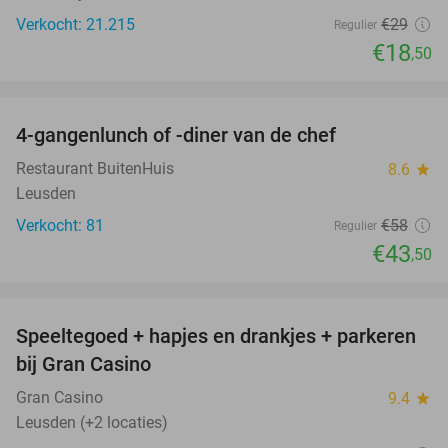
Verkocht: 21.215
€29
Regulier
€18
,50
favorite_border
4-gangenlunch of -diner van de chef
25%
Restaurant BuitenHuis
8.6
star
Leusden
Verkocht: 81
€58
Regulier
€43
,50
favorite_border
Speeltegoed + hapjes en drankjes + parkeren
50%
bij Gran Casino
Gran Casino
9.4
star
Leusden (+2 locaties)