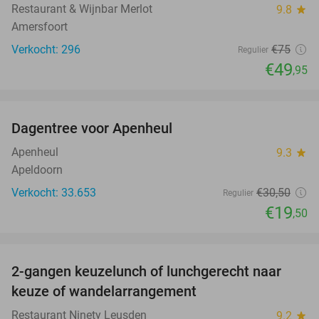
Restaurant & Wijnbar Merlot
9.8
star
Amersfoort
Verkocht: 296
€75
Regulier
€49
,95
favorite_border
Dagentree voor Apenheul
36%
Apenheul
9.3
star
Apeldoorn
Verkocht: 33.653
€30
,50
Regulier
€19
,50
favorite_border
2-gangen keuzelunch of lunchgerecht naar
39%
keuze of wandelarrangement
Restaurant Ninety Leusden
9.2
star