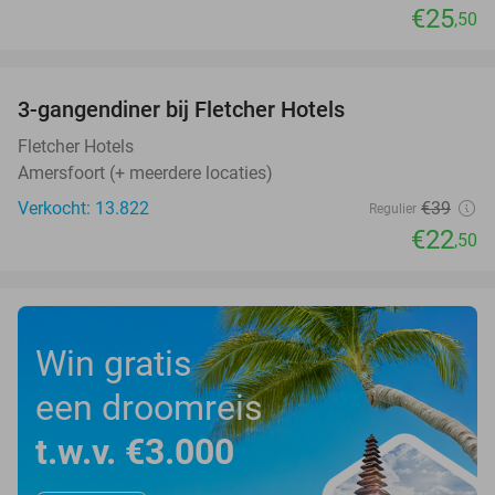
€25
,50
favorite_border
3-gangendiner bij Fletcher Hotels
42%
Fletcher Hotels
Amersfoort (+ meerdere locaties)
Verkocht: 13.822
€39
Regulier
€22
,50
Win gratis
een droomreis
t.w.v. €3.000