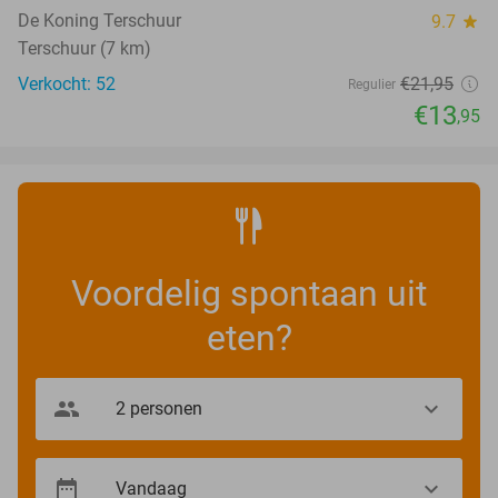
De Koning Terschuur
9.7
star
Terschuur (7 km)
Verkocht: 52
€21
,95
Regulier
€13
,95
Voordelig spontaan uit
eten?