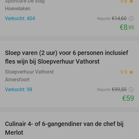
Sportcafé De Slag
9.6
star
Hoevelaken
Verkocht: 404
€14
,60
Regulier
€8
,95
favorite_border
Sloep varen (2 uur) voor 6 personen inclusief
41%
fles wijn bij Sloepverhuur Vathorst
Sloepverhuur Vathorst
9.9
star
Amersfoort
Verkocht: 98
€99
,50
Regulier
€59
favorite_border
Culinair 4- of 6-gangendiner van de chef bij
33%
Merlot