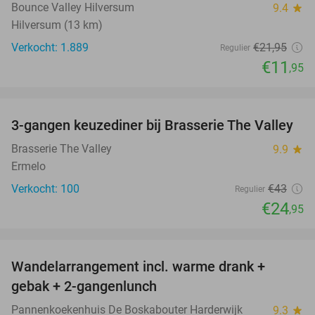
Bounce Valley Hilversum
9.4
star
Hilversum (13 km)
Verkocht: 1.889
€21
,95
Regulier
€11
,95
favorite_border
3-gangen keuzediner bij Brasserie The Valley
42%
Brasserie The Valley
9.9
star
Ermelo
Verkocht: 100
€43
Regulier
€24
,95
favorite_border
Wandelarrangement incl. warme drank +
52%
gebak + 2-gangenlunch
Pannenkoekenhuis De Boskabouter Harderwijk
9.3
star