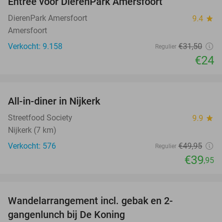
Entree voor DierenPark Amersfoort
24%
DierenPark Amersfoort
9.4
star
Amersfoort
Verkocht: 9.158
€31
,50
Regulier
€24
favorite_border
All-in-diner in Nijkerk
20%
Streetfood Society
9.9
star
Nijkerk (7 km)
Verkocht: 576
€49
,95
Regulier
€39
,95
favorite_border
Wandelarrangement incl. gebak en 2-
36%
gangenlunch bij De Koning