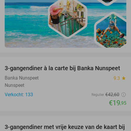
favorite_border
3-gangendiner à la carte bij Banka Nunspeet
53%
Banka Nunspeet
9.3
star
Nunspeet
Verkocht: 133
€42
,60
Regulier
€19
,95
favorite_border
3-gangendiner met vrije keuze van de kaart bij
33%