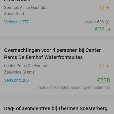
Somaek Asian Gastrobar
9.4
star
Amersfoort
Verkocht: 277
€38
Regulier
€28
,50
favorite_border
Overnachtingen voor 4 personen bij Center
Parcs De Eemhof Waterfrontsuites
Center Parcs De Eemhof
9.2
star
Zeewolde (9 km)
€238
Verkocht: 208
Inclusief toeristenbelasting en bedlinnen
favorite_border
Dag- of avondentree bij Thermen Soesterberg
29%