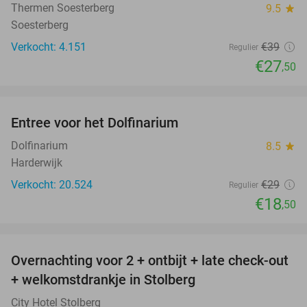
Thermen Soesterberg
9.5
star
Soesterberg
Verkocht: 4.151
€39
Regulier
€27
,50
favorite_border
Entree voor het Dolfinarium
36%
Dolfinarium
8.5
star
Harderwijk
Verkocht: 20.524
€29
Regulier
€18
,50
favorite_border
Overnachting voor 2 + ontbijt + late check-out
33%
+ welkomstdrankje in Stolberg
City Hotel Stolberg