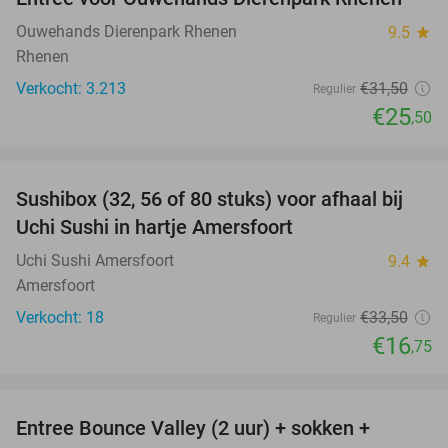
19%
Ouwehands Dierenpark Rhenen
9.5
star
Rhenen
Verkocht: 3.213
€31
,50
Regulier
€25
,50
favorite_border
Sushibox (32, 56 of 80 stuks) voor afhaal bij
50%
Uchi Sushi in hartje Amersfoort
Uchi Sushi Amersfoort
9.4
star
Amersfoort
Verkocht: 18
€33
,50
Regulier
€16
,75
favorite_border
Entree Bounce Valley (2 uur) + sokken +
46%