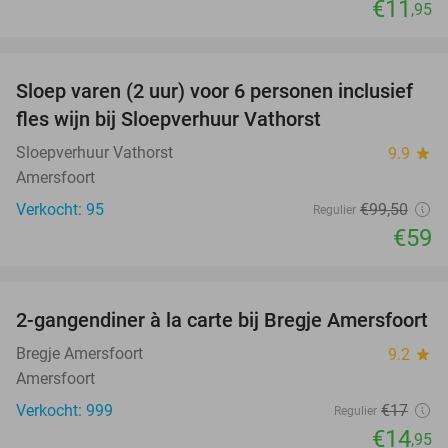
€11
,95
favorite_border
Sloep varen (2 uur) voor 6 personen inclusief
41%
fles wijn bij Sloepverhuur Vathorst
Sloepverhuur Vathorst
9.9
star
Amersfoort
Verkocht: 95
€99
,50
Regulier
€59
favorite_border
2-gangendiner à la carte bij Bregje Amersfoort
12%
Bregje Amersfoort
9.2
star
Amersfoort
Verkocht: 999
€17
Regulier
€14
,95