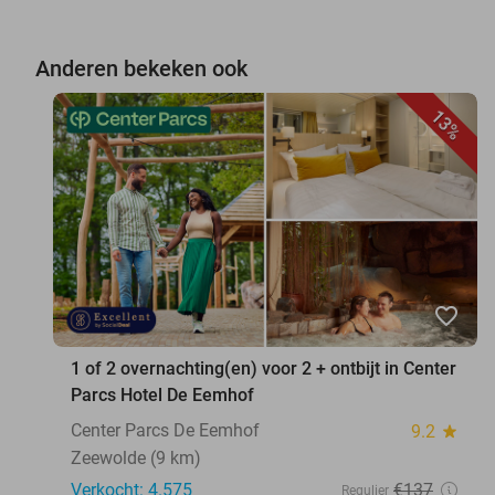
Anderen bekeken ook
13%
favorite_border
1 of 2 overnachting(en) voor 2 + ontbijt in Center
Parcs Hotel De Eemhof
Center Parcs De Eemhof
9.2
star
Zeewolde (9 km)
Verkocht: 4.575
€137
Regulier