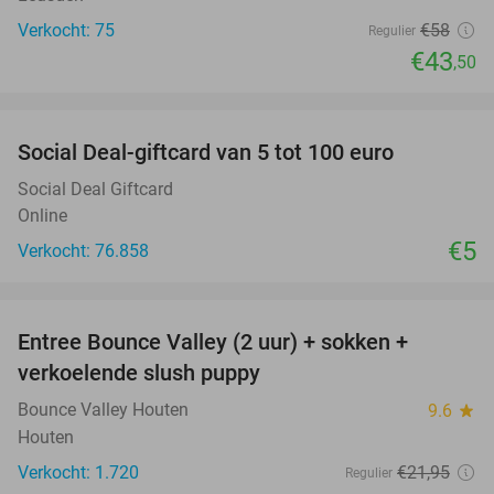
Verkocht: 75
€58
Regulier
€43
,50
favorite_border
Social Deal-giftcard van 5 tot 100 euro
Social Deal Giftcard
Online
€5
Verkocht: 76.858
favorite_border
Entree Bounce Valley (2 uur) + sokken +
46%
verkoelende slush puppy
Bounce Valley Houten
9.6
star
Houten
Verkocht: 1.720
€21
,95
Regulier