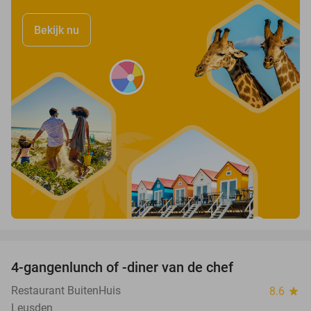
Bekijk nu
favorite_border
4-gangenlunch of -diner van de chef
25%
Restaurant BuitenHuis
8.6
star
Leusden