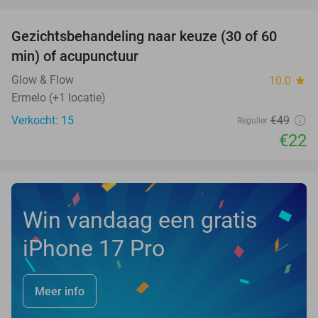
favorite_border
Gezichtsbehandeling naar keuze (30 of 60
55%
NEW
min) of acupunctuur
TODAY
Glow & Flow
10.0
star
Ermelo (+1 locatie)
Verkocht: 15
€49
Regulier
€22
Win vandaag een gratis
iPhone 17 Pro
Meer info