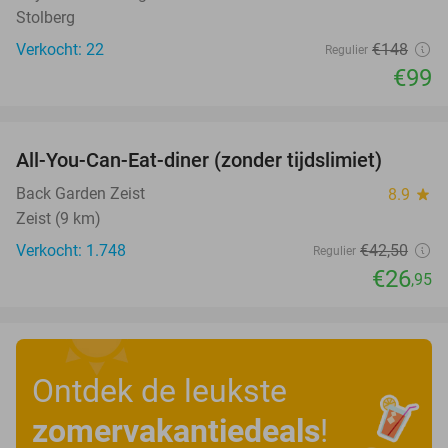
Stolberg
Verkocht: 22
€148
Regulier
€99
favorite_border
All-You-Can-Eat-diner (zonder tijdslimiet)
37%
Back Garden Zeist
8.9
star
Zeist (9 km)
Verkocht: 1.748
€42
,50
Regulier
€26
,95
Ontdek de leukste
zomervakantiedeals
!