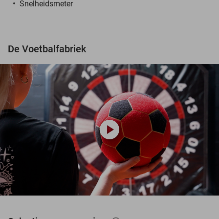
Snelheidsmeter
De Voetbalfabriek
play_circle