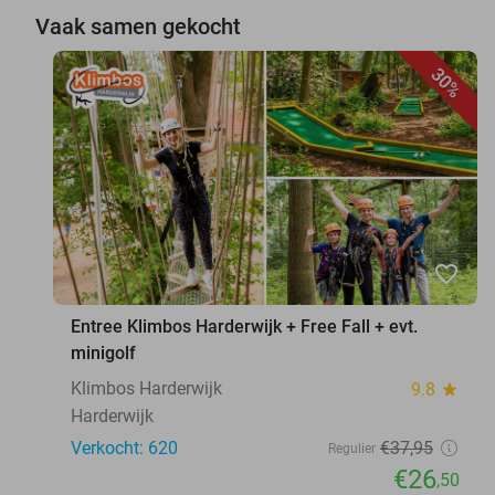
Vaak samen gekocht
30%
favorite_border
Entree Klimbos Harderwijk + Free Fall + evt.
minigolf
Klimbos Harderwijk
9.8
star
Harderwijk
Verkocht: 620
€37
,95
Regulier
€26
,50