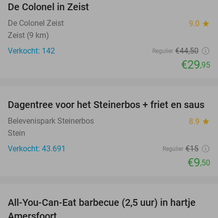
De Colonel in Zeist
De Colonel Zeist
9.0
star
Zeist (9 km)
Verkocht: 142
€44
,50
Regulier
€29
,95
favorite_border
Dagentree voor het Steinerbos + friet en saus
37%
Belevenispark Steinerbos
8.9
star
Stein
Verkocht: 43.691
€15
Regulier
€9
,50
favorite_border
All-You-Can-Eat barbecue (2,5 uur) in hartje
25%
Amersfoort