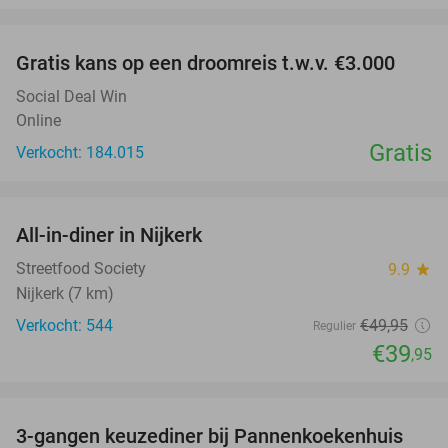
favorite_border
Gratis kans op een droomreis t.w.v. €3.000
Social Deal Win
Online
Gratis
Verkocht: 184.015
favorite_border
All-in-diner in Nijkerk
20%
Streetfood Society
9.9
star
Nijkerk (7 km)
Verkocht: 544
€49
,95
Regulier
€39
,95
favorite_border
3-gangen keuzediner bij Pannenkoekenhuis
42%