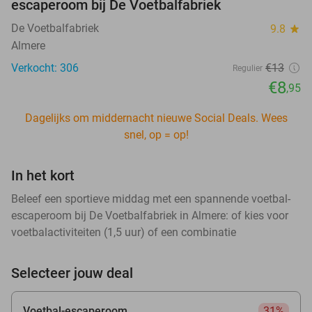
escaperoom bij De Voetbalfabriek
De Voetbalfabriek
9.8
star
Almere
Verkocht: 306
€13
Regulier
€8
,95
Dagelijks om middernacht nieuwe Social Deals. Wees
snel, op = op!
In het kort
Beleef een sportieve middag met een spannende voetbal-
escaperoom bij De Voetbalfabriek in Almere: of kies voor
voetbalactiviteiten (1,5 uur) of een combinatie
Selecteer jouw deal
Voetbal-escaperoom
31%