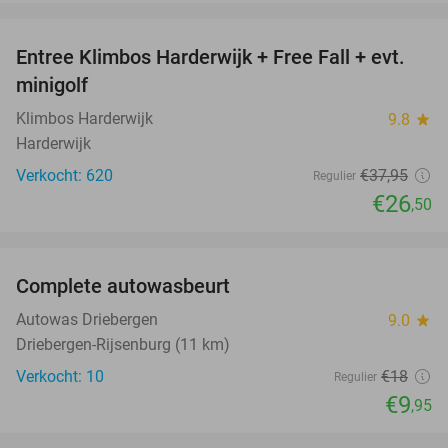
favorite_border
Entree Klimbos Harderwijk + Free Fall + evt.
30%
minigolf
Klimbos Harderwijk
9.8
star
Harderwijk
Verkocht: 620
€37
,95
Regulier
€26
,50
favorite_border
Complete autowasbeurt
45%
NEW
TODAY
Autowas Driebergen
9.0
star
Driebergen-Rijsenburg (11 km)
Verkocht: 10
€18
Regulier
€9
,95