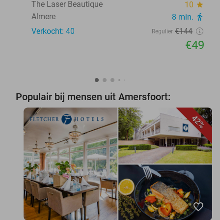
The Laser Beautique
10
star
Almere
8 min.
directions_walk
Verkocht: 40
€144
Regulier
€49
Populair bij mensen uit Amersfoort:
42%
favorite_border