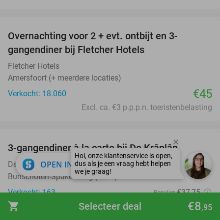
favorite_border
Overnachting voor 2 + evt. ontbijt en 3-
gangendiner bij Fletcher Hotels
Fletcher Hotels
Amersfoort (+ meerdere locaties)
€45
Verkocht: 18.060
Excl. ca. €3 p.p.p.n. toeristenbelasting
favorite_border
3-gangendiner à la carte bij De Krâplâp
23%
close
OPEN IN APP
De Krâplâp
9.9
star
Bunschoten-Spakenburg (8 km)
Verkocht: 163
€37
,75
Regulier
€28
€8
shopping_cart
Selecteer deal
,95
,95