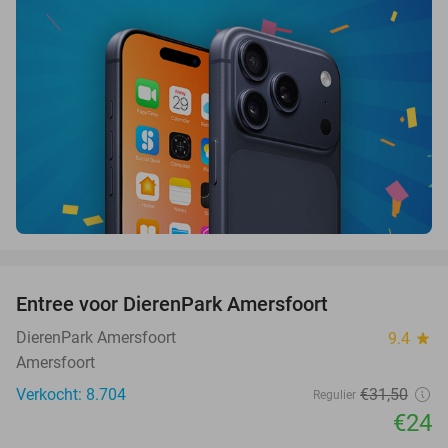
favorite_border
Entree voor DierenPark Amersfoort
24%
DierenPark Amersfoort
9.4
star
Amersfoort
Verkocht: 8.704
€31
,50
Regulier
€24