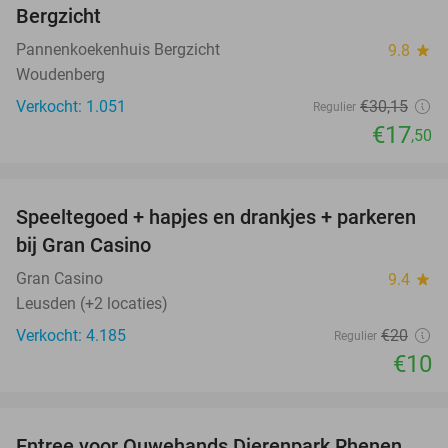
Bergzicht
Pannenkoekenhuis Bergzicht
9.8
star
Woudenberg
Verkocht: 1.051
€30
,15
Regulier
€17
,50
favorite_border
Speeltegoed + hapjes en drankjes + parkeren
50%
bij Gran Casino
Gran Casino
9.4
star
Leusden (+2 locaties)
Verkocht: 4.185
€20
Regulier
€10
favorite_border
Entree voor Ouwehands Dierenpark Rhenen