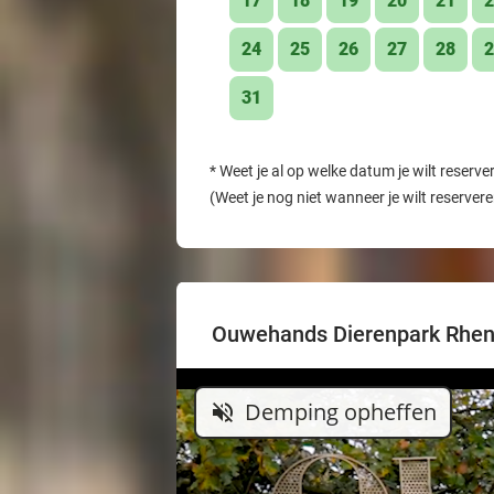
17
18
19
20
21
2
24
25
26
27
28
2
31
*
Weet je al op welke datum je wilt reserve
(Weet je nog niet wanneer je wilt reserver
Ouwehands Dierenpark Rhe
Demping opheffen
volume_off