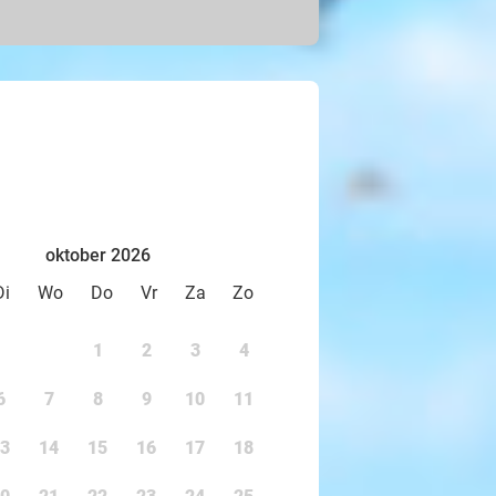
si of spring zo hoog als een
e. Geniet van heerlijke
che Pandasia en ga langs bij de
amboo Bill.
 leer meer over hun natuurlijke
t jij kunt doen om hen te
oktober 2026
Di
Wo
Do
Vr
Za
Zo
1
2
3
4
6
7
8
9
10
11
3
14
15
16
17
18