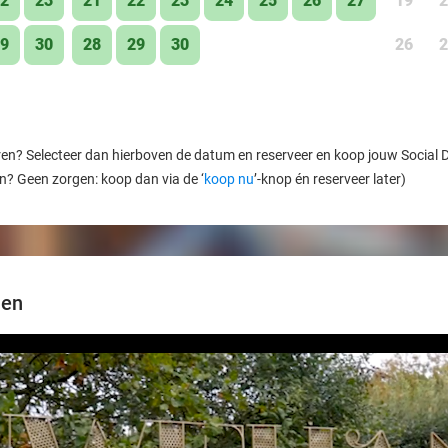
2
23
21
22
23
24
25
26
27
19
2
9
30
28
29
30
26
2
ren? Selecteer dan hierboven de datum en reserveer en koop jouw Social Dea
en? Geen zorgen: koop dan via de ‘
koop nu
’-knop én reserveer later)
nen