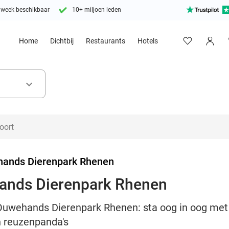
 week beschikbaar
10+ miljoen leden
Home
Dichtbij
Restaurants
Hotels
keyboard_arrow_down
ands Dierenpark Rhenen
ands Dierenpark Rhenen
uwehands Dierenpark Rhenen: sta oog in oog met di
en reuzenpanda's