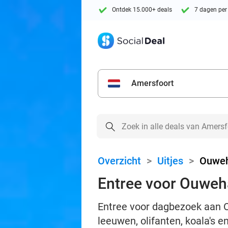
Ontdek 15.000+ deals
7 dagen per
Amersfoort
Overzicht
>
Uitjes
>
Ouweh
Entree voor Ouweh
Entree voor dagbezoek aan O
leeuwen, olifanten, koala's 