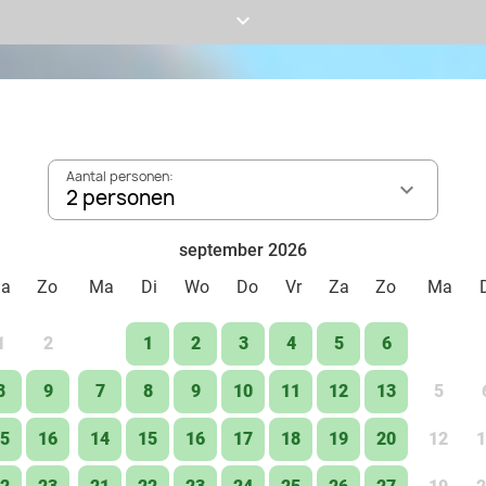
de Afrikaanse dieren in de vernieuwde speeltuin Umkho
keyboard_arrow_down
ringstaartmaki op de springkussens van de Maki Loung
horecaspecials in het Jungle restaurant of het Aziatis
verrassende familieshow vol humor en avontuur van B
Ontmoet de meest prachtige dieren van heel dichtbij en
leefgebied, de bedreiging van wilde soortgenoten en wa
Aantal personen:
beschermen.
2 personen
september 2026
Za
Zo
Ma
Di
Wo
Do
Vr
Za
Zo
Ma
1
2
1
2
3
4
5
6
8
9
7
8
9
10
11
12
13
5
5
16
14
15
16
17
18
19
20
12
1