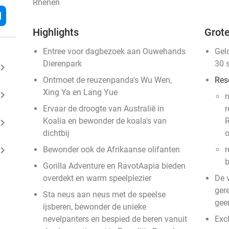
Rhenen
l
Highlights
Grote
Entree voor dagbezoek aan Ouwehands
Gel
Dierenpark
30 
ard_arrow_right
Ontmoet de reuzenpanda's Wu Wen,
Res
Xing Ya en Lang Yue
ard_arrow_right
n
Ervaar de droogte van Australië in
r
Koalia en bewonder de koala's van
R
ard_arrow_right
dichtbij
o
ard_arrow_right
Bewonder ook de Afrikaanse olifanten
r
b
Gorilla Adventure en RavotAapia bieden
overdekt en warm speelplezier
De 
gere
Sta neus aan neus met de speelse
gee
ijsberen, bewonder de unieke
nevelpanters en bespied de beren vanuit
Exc