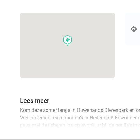
events
Lees meer
Kom deze zomer langs in Ouwehands Dierenpark en o
Wen, de enige reuzenpanda’s in Nederland! Bewonder de
neus met de ijsberen, ga op avontuur bij de gorilla’s i
in Het Berenbos. Hang zelf de beest uit in de overdekt