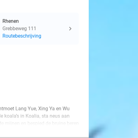
Rhenen
Grebbeweg 111
Routebeschrijving
ntmoet Lang Yue, Xing Ya en Wu
 koala’s in Koalia, sta neus aan
n de mijnen en bespied de bruine beren
e speeljungle RavotAapia, klim langs