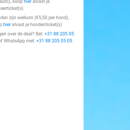
 auto), koop
hier
alvast je
eerticket(s)
den zijn welkom (€5,50 per hond),
op
hier
alvast je hondenticket(s)
gen over de deal? Bel:
+31 88 205 05
f WhatsApp met:
+31 88 205 05 05