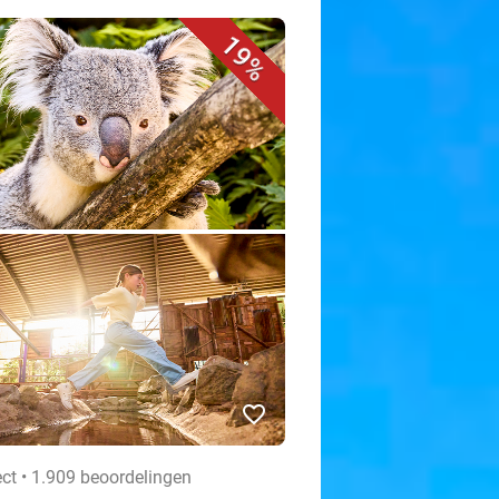
19%
favorite_border
ect • 1.909 beoordelingen