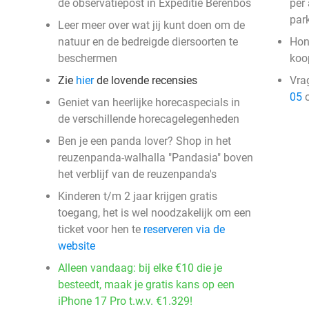
de observatiepost in Expeditie Berenbos
per
park
Leer meer over wat jij kunt doen om de
natuur en de bedreigde diersoorten te
Hon
beschermen
ko
Zie
hier
de lovende recensies
Vra
05
o
Geniet van heerlijke horecaspecials in
de verschillende horecagelegenheden
Ben je een panda lover? Shop in het
reuzenpanda-walhalla "Pandasia" boven
het verblijf van de reuzenpanda's
Kinderen t/m 2 jaar krijgen gratis
toegang, het is wel noodzakelijk om een
ticket voor hen te
reserveren via de
website
Alleen vandaag: bij elke €10 die je
besteedt, maak je gratis kans op een
iPhone 17 Pro t.w.v. €1.329!