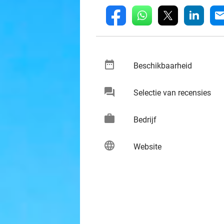
whatsapp
linkedin
fb
mai
date_range
keybo
Beschikbaarheid
chat
keybo
Selectie van recensies
work
keybo
Bedrijf
language
keybo
Website