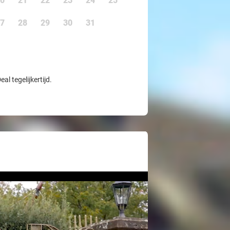
0
21
22
23
24
25
7
28
29
30
31
l tegelijkertijd.