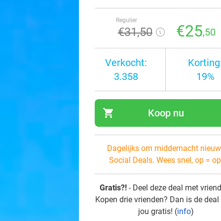
Regulier
€25
€31
,50
,50
Verkocht:
Korting
3.358
19%
shopping_cart
Koop nu
navi
Dagelijks om middernacht nieuw
Social Deals. Wees snel, op = op
Gratis?!
- Deel deze deal met vrien
Kopen drie vrienden? Dan is de deal
jou gratis! (
info
)