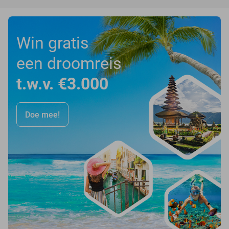
Win gratis
een droomreis
t.w.v. €3.000
Doe mee!