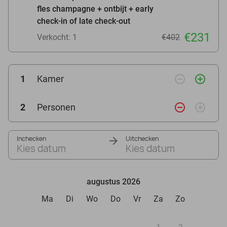
fles champagne + ontbijt + early
check-in of late check-out
€231
Verkocht: 1
€402
remove_circle_outline
add_circle_outline
1
Kamer
remove_circle_outline
add_circle_outline
2
Personen
Inchecken
Uitchecken
Kies datum
Kies datum
augustus 2026
Ma
Di
Wo
Do
Vr
Za
Zo