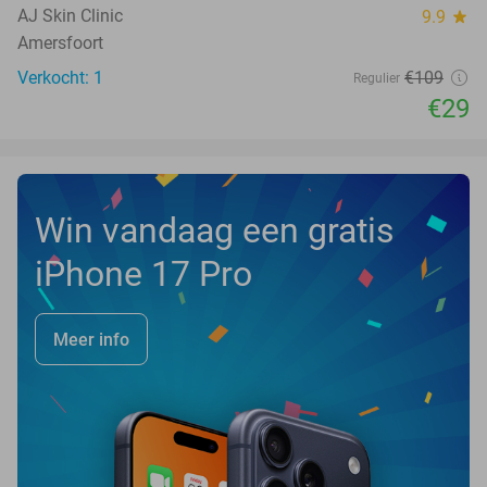
TODAY
AJ Skin Clinic
9.9
star
Amersfoort
Verkocht: 1
€109
Regulier
€29
Win vandaag een gratis
iPhone 17 Pro
Meer info