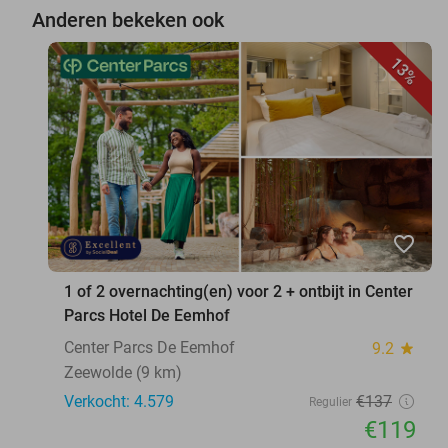
Anderen bekeken ook
13%
favorite_border
1 of 2 overnachting(en) voor 2 + ontbijt in Center
Parcs Hotel De Eemhof
Center Parcs De Eemhof
9.2
star
Zeewolde (9 km)
Verkocht: 4.579
€137
Regulier
€119