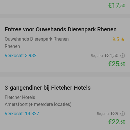
€17
,50
favorite_border
Entree voor Ouwehands Dierenpark Rhenen
19%
Ouwehands Dierenpark Rhenen
9.5
star
Rhenen
Verkocht: 3.932
€31
,50
Regulier
€25
,50
favorite_border
3-gangendiner bij Fletcher Hotels
42%
Fletcher Hotels
Amersfoort (+ meerdere locaties)
Verkocht: 13.827
€39
Regulier
€22
,50