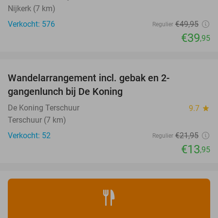
Nijkerk (7 km)
Verkocht: 576
€49
,95
Regulier
€39
,95
favorite_border
Wandelarrangement incl. gebak en 2-
36%
gangenlunch bij De Koning
De Koning Terschuur
9.7
star
Terschuur (7 km)
Verkocht: 52
€21
,95
Regulier
€13
,95