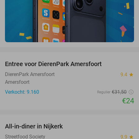
favorite_border
Entree voor DierenPark Amersfoort
24%
DierenPark Amersfoort
9.4
star
Amersfoort
Verkocht: 9.160
€31
,50
Regulier
€24
favorite_border
All-in-diner in Nijkerk
20%
Streetfood Society
9.9
star