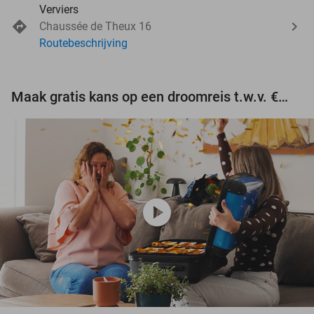
Verviers
Chaussée de Theux 16
Routebeschrijving
Maak gratis kans op een droomreis t.w.v. €3.000!
play_circle