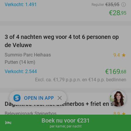
Verkocht: 1.491
€35
,95
Regulier
€28
,95
favorite_border
3 of 4 nachten weg voor 4 tot 6 personen op
de Veluwe
Summio Parc Heihaas
9.4
star
Putten (14 km)
€169
Verkocht: 2.544
,68
Excl. ca. €1,79 p.p.p.n. en €14 p.p. bedlinnen
favorite_border
close
OPEN IN APP
Dagentree voor het Steinerbos + friet en saus
37%
Belevenispark Steinerbos
8.9
star
Boek nu voor €231
Stein
hotel
shopping_cart
Boek nu
navigate_next
per kamer, per nacht
Verkocht: 44.440
€15
Regulier