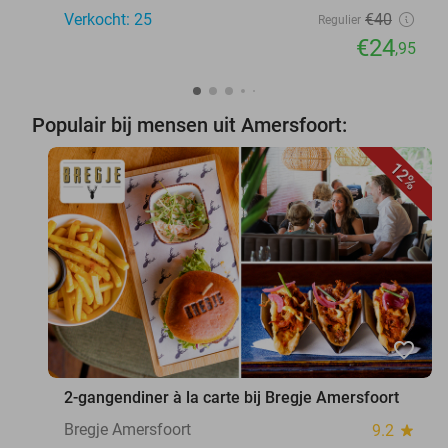
Verkocht: 25
€40
Regulier
€24
,95
Populair bij mensen uit Amersfoort:
12%
favorite_border
2-gangendiner à la carte bij Bregje Amersfoort
Bregje Amersfoort
9.2
star