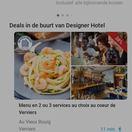
Inclusief alle bijkomende kosten
Deals in de buurt van Designer Hotel
38%
favorite_border
Menu en 2 ou 3 services au choix au coeur de
Verviers
Au Vieux Bourg
Verviers
11 min.
directions_walk