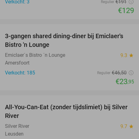
Verkocht: 3
€191
Regulier
€129
favorite_border
3-gangen shared dining-diner bij Emiclaer's
48%
Bistro 'n Lounge
Emiclaer´s Bistro ´n Lounge
9.3
star
Amersfoort
Verkocht: 185
€46
,50
Regulier
€23
,95
favorite_border
All-You-Can-Eat (zonder tijdslimiet) bij Silver
19%
River
Silver River
9.7
star
Leusden