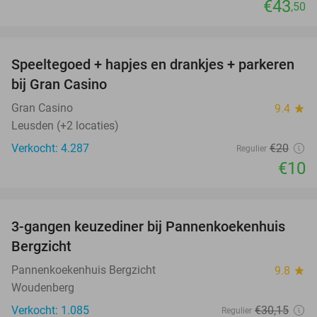
€43
,50
favorite_border
Speeltegoed + hapjes en drankjes + parkeren
50%
bij Gran Casino
Gran Casino
9.4
star
Leusden (+2 locaties)
Verkocht: 4.287
€20
Regulier
€10
favorite_border
3-gangen keuzediner bij Pannenkoekenhuis
42%
Bergzicht
Pannenkoekenhuis Bergzicht
9.8
star
Woudenberg
Verkocht: 1.085
€30
,15
Regulier