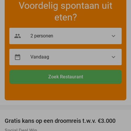
Voordelig spontaan uit
eten?
Zoek Restaurant
favorite_border
Gratis kans op een droomreis t.w.v. €3.000
Social Deal Win