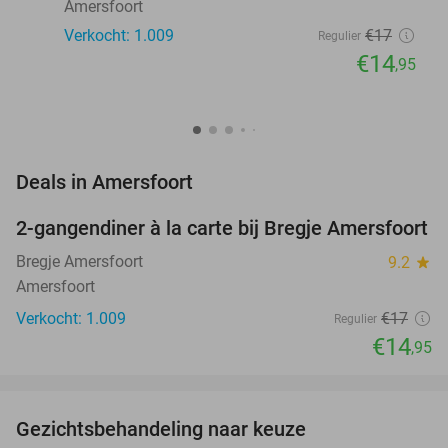
Amersfoort
Verkocht: 1.009
€17
Regulier
€14
,95
favorite_border
Deals in Amersfoort
2-gangendiner à la carte bij Bregje Amersfoort
12%
Bregje Amersfoort
9.2
star
Amersfoort
Verkocht: 1.009
€17
Regulier
€14
,95
favorite_border
Gezichtsbehandeling naar keuze
73%
NEW