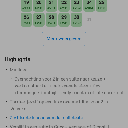
19
20
21
22
23
24
25
€231
€231
€231
€231
€259
€284
€231
26
27
28
29
30
31
€231
€231
€231
€231
€259
Meer weergeven
Highlights
Multideal:
Overnachting voor 2 in een suite naar keuze +
welkomstpakket + betoverende sfeer + fles
champagne + ontbijt + early check-in of late check-out
Trakteer jezelf op een luxe overnachting voor 2 in
Verviers
Zie hier de inhoud van de multideals
Verblijf in een suite in Gucci-, Versace- of Dior-stijl,