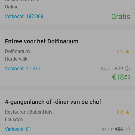
Online
Gratis
Verkocht: 187.088
favorite_border
Entree voor het Dolfinarium
36%
Dolfinarium
8.5
star
Harderwijk
Verkocht: 21.217
€29
Regulier
€18
,50
favorite_border
4-gangenlunch of -diner van de chef
25%
Restaurant BuitenHuis
8.6
star
Leusden
Verkocht: 81
€58
Regulier