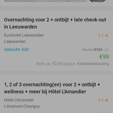
favorite_border
Overnachting voor 2 + ontbijt + late check-out
39%
in Leeuwarden
Eurohotel Leeuwarden
9.3
star
Leeuwarden
Verkocht: 634
€161
Regulier
€99
Excl. ca. €2,50 p.p.p.n. toeristenbelasting
favorite_border
1, 2 of 3 overnachting(en) voor 2 + ontbijt +
32%
NEW
wellness + meer bij Hôtel L'Amandier
TODAY
Hôtel L'Amandier
9.9
star
Libramont-Chevigny