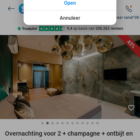
Open
7 dagen per week beschikbaar
10+ miljoen leden
Annuleer
Bereikbaar vanaf 08
9,4
op basis van
206.262 reviews
Ontdek 15.000+ deals
43%
7 dagen per week beschikbaar
10+ miljoen leden
favorite_border
Overnachting voor 2 + champagne + ontbijt en