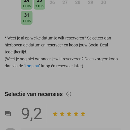
24
25
26
27
28
29
30
€105
€105
31
€105
*
Weet je al op welke datum je wilt reserveren? Selecteer dan
hierboven de datum en reserveer en koop jouw Social Deal
tegelijkertijd.
(Weet je nog niet wanneer je wilt reserveren? Geen zorgen: koop
dan via de ‘
koop nu
’-knop én reserveer later)
Selectie van recensies
info_outlined
9,2