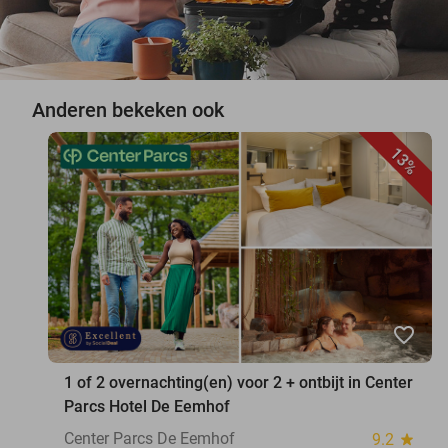
Anderen bekeken ook
13%
favorite_border
1 of 2 overnachting(en) voor 2 + ontbijt in Center
Parcs Hotel De Eemhof
Center Parcs De Eemhof
9.2
star