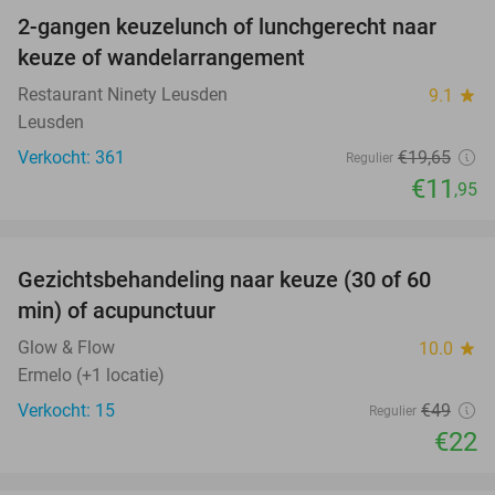
2-gangen keuzelunch of lunchgerecht naar
39%
keuze of wandelarrangement
Restaurant Ninety Leusden
9.1
star
Leusden
Verkocht: 361
€19
,65
Regulier
€11
,95
favorite_border
Gezichtsbehandeling naar keuze (30 of 60
55%
min) of acupunctuur
Glow & Flow
10.0
star
Ermelo (+1 locatie)
Verkocht: 15
€49
Regulier
€22
favorite_border