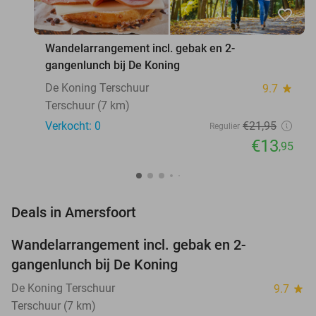
favorite_border
Wandelarrangement incl. gebak en 2-
gangenlunch bij De Koning
De Koning Terschuur
9.7
star
Terschuur (7 km)
Verkocht: 0
€21
,95
Regulier
€13
,95
favorite_border
Deals in Amersfoort
Wandelarrangement incl. gebak en 2-
36%
NEW
gangenlunch bij De Koning
TODAY
De Koning Terschuur
9.7
star
Terschuur (7 km)