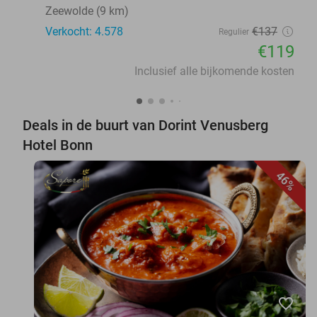
Zeewolde (9 km)
Verkocht: 4.578
€137
Regulier
€119
Inclusief alle bijkomende kosten
Deals in de buurt van Dorint Venusberg
Hotel Bonn
46%
favorite_border