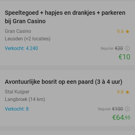
Speeltegoed + hapjes en drankjes + parkeren
50%
bij Gran Casino
Gran Casino
9.4
star
Leusden (+2 locaties)
Verkocht: 4.240
€20
Regulier
€10
favorite_border
Avontuurlijke bosrit op een paard (3 à 4 uur)
35%
Stal Kuijper
9.8
star
Langbroek (14 km)
Verkocht: 8
€100
Regulier
€64
,95
favorite_border