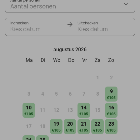
Aantal personen:
Aantal personen
Inchecken
Uitchecken
Kies datum
Kies datum
augustus 2026
Ma
Di
Wo
Do
Vr
Za
Zo
1
2
9
3
4
5
6
7
8
€105
10
14
16
11
12
13
15
€105
€105
€105
19
20
21
22
23
17
18
€105
€105
€105
€105
€105