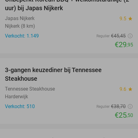
34%
uur) bij Japas Nijkerk
Japas Nijkerk
9.5
star
Nijkerk (8 km)
Verkocht: 1.149
€45
,45
Regulier
€29
,95
favorite_border
3-gangen keuzediner bij Tennessee
34%
Steakhouse
Tennessee Steakhouse
9.6
star
Harderwijk
Verkocht: 510
€38
,70
Regulier
€25
,50
favorite_border