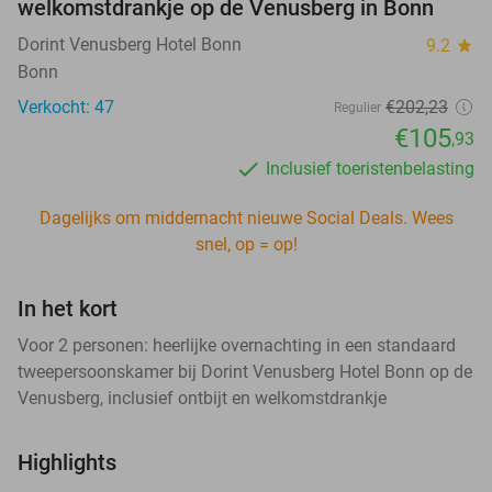
welkomstdrankje op de Venusberg in Bonn
Dorint Venusberg Hotel Bonn
9.2
star
Bonn
Verkocht: 47
€202
,23
Regulier
€105
,93
Inclusief toeristenbelasting
Dagelijks om middernacht nieuwe Social Deals. Wees
snel, op = op!
In het kort
Voor 2 personen: heerlijke overnachting in een standaard
tweepersoonskamer bij Dorint Venusberg Hotel Bonn op de
Venusberg, inclusief ontbijt en welkomstdrankje
Highlights