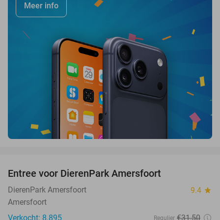
Meer info
favorite_border
Entree voor DierenPark Amersfoort
24%
DierenPark Amersfoort
9.4
star
Amersfoort
Verkocht: 8.895
€31
,50
Regulier