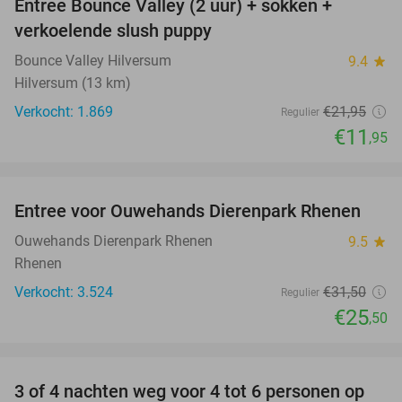
Entree Bounce Valley (2 uur) + sokken +
46%
verkoelende slush puppy
Bounce Valley Hilversum
9.4
star
Hilversum (13 km)
Verkocht: 1.869
€21
,95
Regulier
€11
,95
favorite_border
Entree voor Ouwehands Dierenpark Rhenen
19%
Ouwehands Dierenpark Rhenen
9.5
star
Rhenen
Verkocht: 3.524
€31
,50
Regulier
€25
,50
favorite_border
3 of 4 nachten weg voor 4 tot 6 personen op