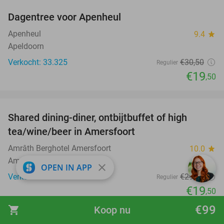
Dagentree voor Apenheul
36%
Apenheul
9.4
star
Apeldoorn
Verkocht: 33.325
€30
,50
Regulier
€19
,50
favorite_border
Shared dining-diner, ontbijtbuffet of high
34%
tea/wine/beer in Amersfoort
Amrâth Berghotel Amersfoort
10.0
star
Amersfoort
close
OPEN IN APP
Verkocht: 119
€29
,50
Regulier
€19
,50
favorite_border
€99
shopping_cart
Koop nu