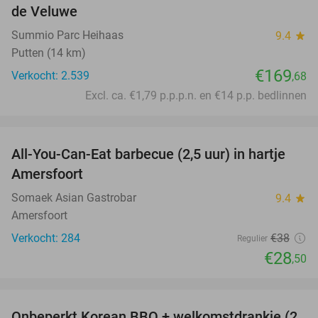
de Veluwe
Summio Parc Heihaas
9.4
star
Putten (14 km)
€169
Verkocht: 2.539
,68
Excl. ca. €1,79 p.p.p.n. en €14 p.p. bedlinnen
favorite_border
All-You-Can-Eat barbecue (2,5 uur) in hartje
25%
Amersfoort
Somaek Asian Gastrobar
9.4
star
Amersfoort
Verkocht: 284
€38
Regulier
€28
,50
favorite_border
Onbeperkt Korean BBQ + welkomstdrankje (2