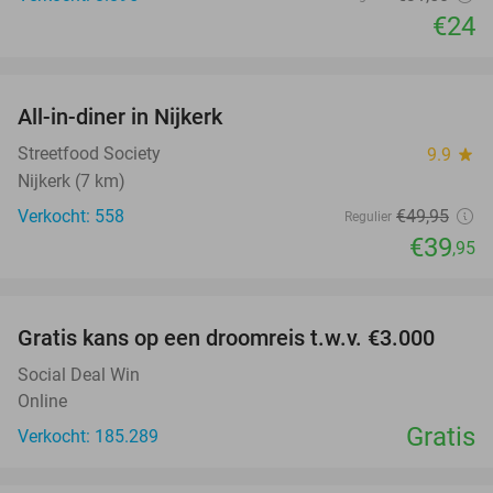
€24
favorite_border
All-in-diner in Nijkerk
20%
Streetfood Society
9.9
star
Nijkerk (7 km)
Verkocht: 558
€49
,95
Regulier
€39
,95
favorite_border
Gratis kans op een droomreis t.w.v. €3.000
Social Deal Win
Online
Gratis
Verkocht: 185.289