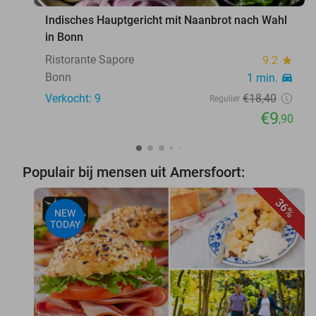
Indisches Hauptgericht mit Naanbrot nach Wahl
in Bonn
Ristorante Sapore
9.2
star
Bonn
1 min.
directions_car
Verkocht: 9
€18
,40
Regulier
€9
,90
Populair bij mensen uit Amersfoort:
36%
NEW
TODAY