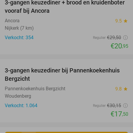
3-gangen keuzediner + brood en kruidenboter
29%
vooraf bij Ancora
Ancora
9.5
star
Nijkerk (7 km)
Verkocht: 354
€29
,50
Regulier
€20
,95
favorite_border
3-gangen keuzediner bij Pannenkoekenhuis
42%
Bergzicht
Pannenkoekenhuis Bergzicht
9.8
star
Woudenberg
Verkocht: 1.064
€30
,15
Regulier
€17
,50