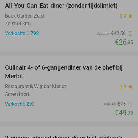
All-You-Can-Eat-diner (zonder tijdslimiet)
37%
Back Garden Zeist
8.9
star
Zeist (9 km)
Verkocht: 1.792
€42
,50
Regulier
€26
,95
favorite_border
Culinair 4- of 6-gangendiner van de chef bij
33%
Merlot
Restaurant & Wijnbar Merlot
9.8
star
Amersfoort
Verkocht: 293
€75
Regulier
€49
,95
favorite_border
3-gangen shared dining-diner bij Emiclaer's