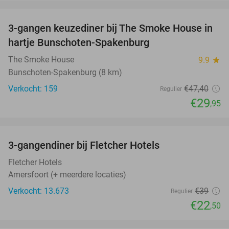
favorite_border
3-gangen keuzediner bij The Smoke House in
37%
hartje Bunschoten-Spakenburg
The Smoke House
9.9
star
Bunschoten-Spakenburg (8 km)
Verkocht: 159
€47
,40
Regulier
€29
,95
favorite_border
3-gangendiner bij Fletcher Hotels
42%
Fletcher Hotels
Amersfoort (+ meerdere locaties)
Verkocht: 13.673
€39
Regulier
€22
,50
favorite_border