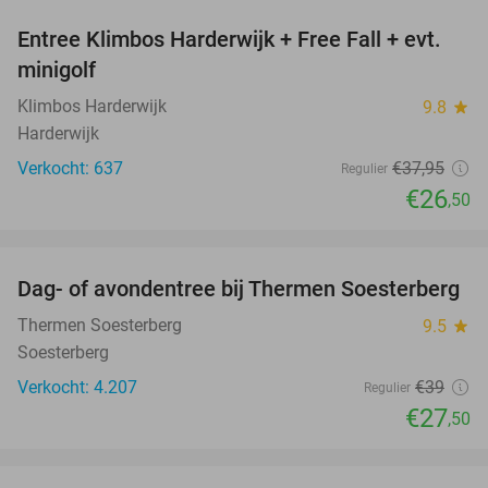
Entree Klimbos Harderwijk + Free Fall + evt.
30%
minigolf
Klimbos Harderwijk
9.8
star
Harderwijk
Verkocht: 637
€37
,95
Regulier
€26
,50
favorite_border
Dag- of avondentree bij Thermen Soesterberg
29%
Thermen Soesterberg
9.5
star
Soesterberg
Verkocht: 4.207
€39
Regulier
€27
,50
favorite_border