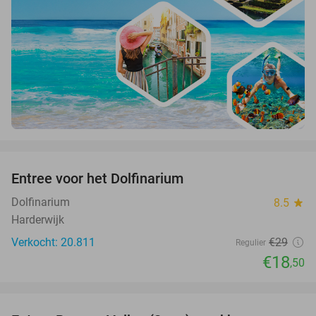
favorite_border
Entree voor het Dolfinarium
36%
Dolfinarium
8.5
star
Harderwijk
Verkocht: 20.811
€29
Regulier
€18
,50
favorite_border