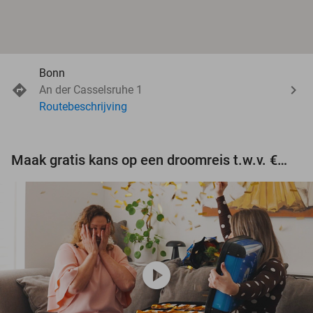
Bonn
An der Casselsruhe 1
Routebeschrijving
Maak gratis kans op een droomreis t.w.v. €3.000!
play_circle