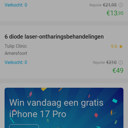
Verkocht: 0
€21
,95
Regulier
€13
,95
favorite_border
6 diode laser-ontharingsbehandelingen
77%
NEW
TODAY
Tulip Clinic
9.6
star
Amersfoort
Verkocht: 0
€210
Regulier
€49
Win vandaag een gratis
iPhone 17 Pro