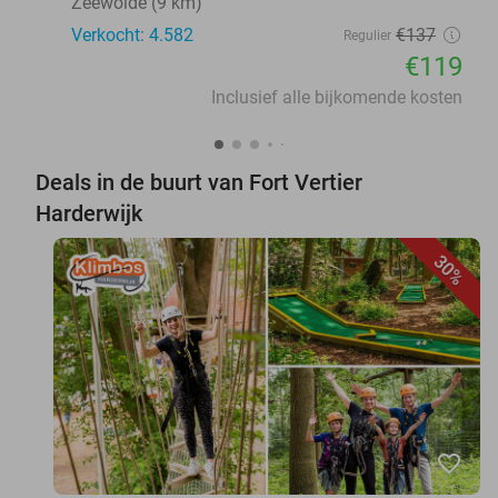
Zeewolde (9 km)
Verkocht: 4.582
€137
Regulier
€119
Inclusief alle bijkomende kosten
Deals in de buurt van Fort Vertier
Harderwijk
30%
favorite_border