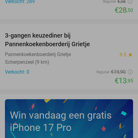
Verkocht: 289
€38
Regulier
€28
,50
favorite_border
3-gangen keuzediner bij
30%
NEW
Pannenkoekenboerderij Grietje
TODAY
Pannenkoekenboerderij Grietje
9.5
star
Scherpenzeel (9 km)
Verkocht: 0
€19
,90
Regulier
€13
,95
Win vandaag een gratis
iPhone 17 Pro