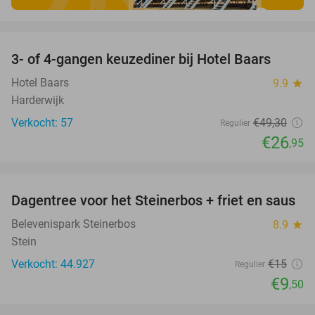
favorite_border
3- of 4-gangen keuzediner bij Hotel Baars
45%
Hotel Baars
9.9
star
Harderwijk
Verkocht: 57
€49
,30
Regulier
€26
,95
favorite_border
Dagentree voor het Steinerbos + friet en saus
37%
Belevenispark Steinerbos
8.9
star
Stein
Verkocht: 44.927
€15
Regulier
€9
,50
favorite_border