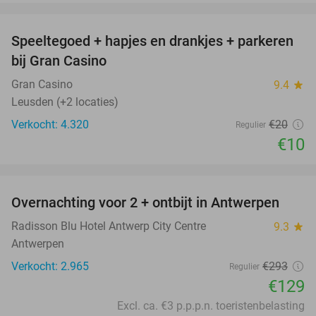
favorite_border
Speeltegoed + hapjes en drankjes + parkeren
50%
bij Gran Casino
Gran Casino
9.4
star
Leusden (+2 locaties)
Verkocht: 4.320
€20
Regulier
€10
favorite_border
Overnachting voor 2 + ontbijt in Antwerpen
56%
Radisson Blu Hotel Antwerp City Centre
9.3
star
Antwerpen
Verkocht: 2.965
€293
Regulier
€129
Excl. ca. €3 p.p.p.n. toeristenbelasting