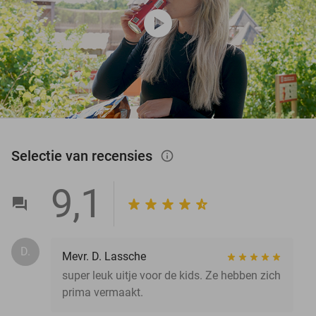
play_circle
Selectie van recensies
info_outlined
9,1
D.
Mevr. D. Lassche
super leuk uitje voor de kids. Ze hebben zich
prima vermaakt.