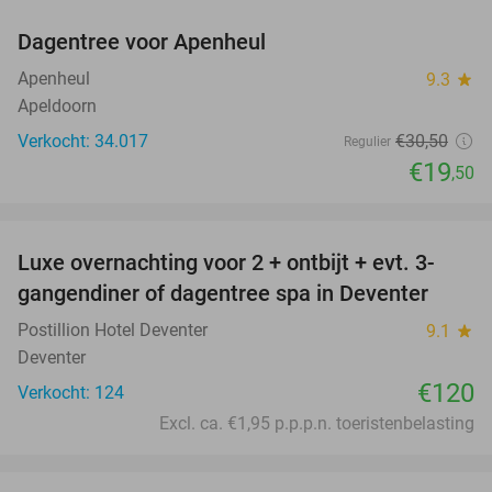
Dagentree voor Apenheul
36%
Apenheul
9.3
star
Apeldoorn
Verkocht: 34.017
€30
,50
Regulier
€19
,50
favorite_border
Luxe overnachting voor 2 + ontbijt + evt. 3-
gangendiner of dagentree spa in Deventer
Postillion Hotel Deventer
9.1
star
Deventer
€120
Verkocht: 124
Excl. ca. €1,95 p.p.p.n. toeristenbelasting
favorite_border