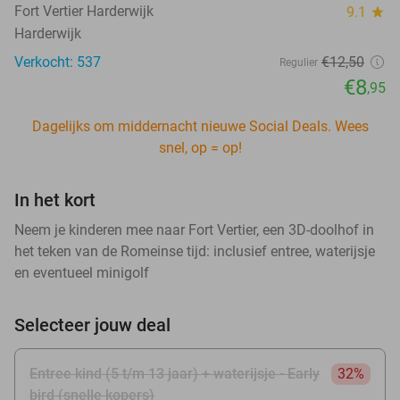
Fort Vertier Harderwijk
9.1
star
Harderwijk
Verkocht: 537
€12
,50
Regulier
€8
,95
Dagelijks om middernacht nieuwe Social Deals. Wees
snel, op = op!
In het kort
Neem je kinderen mee naar Fort Vertier, een 3D-doolhof in
het teken van de Romeinse tijd: inclusief entree, waterijsje
en eventueel minigolf
Selecteer jouw deal
Entree kind (5 t/m 13 jaar) + waterijsje - Early
32%
bird (snelle kopers)