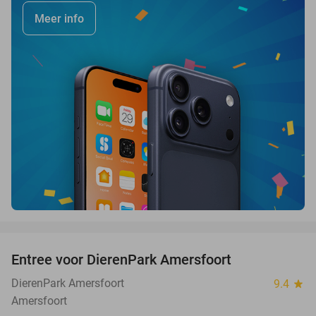
Meer info
favorite_border
Entree voor DierenPark Amersfoort
24%
DierenPark Amersfoort
9.4
star
Amersfoort