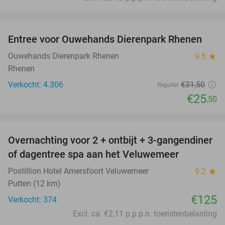
favorite_border
Entree voor Ouwehands Dierenpark Rhenen
19%
Ouwehands Dierenpark Rhenen
9.5
star
Rhenen
Verkocht: 4.306
€31
,50
Regulier
€25
,50
favorite_border
Overnachting voor 2 + ontbijt + 3-gangendiner
of dagentree spa aan het Veluwemeer
Postillion Hotel Amersfoort Veluwemeer
9.2
star
Putten (12 km)
€125
Verkocht: 374
Excl. ca. €2,11 p.p.p.n. toeristenbelasting