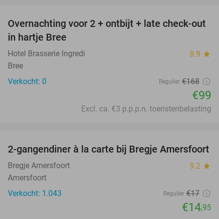
Overnachting voor 2 + ontbijt + late check-out
41%
NEW
in hartje Bree
TODAY
Hotel Brasserie Ingredi
8.9
star
Bree
Verkocht: 0
€168
Regulier
€99
Excl. ca. €3 p.p.p.n. toeristenbelasting
favorite_border
2-gangendiner à la carte bij Bregje Amersfoort
12%
Bregje Amersfoort
9.2
star
Amersfoort
Verkocht: 1.043
€17
Regulier
€14
,95