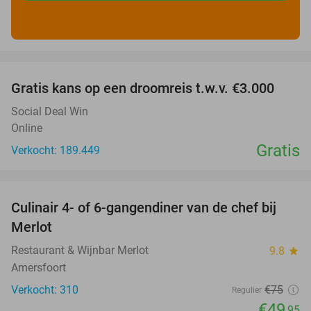
favorite_border
Gratis kans op een droomreis t.w.v. €3.000
Social Deal Win
Online
Gratis
Verkocht: 189.449
favorite_border
Culinair 4- of 6-gangendiner van de chef bij
33%
Merlot
Restaurant & Wijnbar Merlot
9.8
star
Amersfoort
Verkocht: 310
€75
Regulier
€49
,95