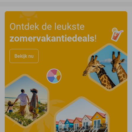
Ontdek de leukste
zomervakantiedeals
!
Bekijk nu