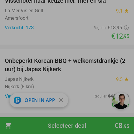
Visschotel naar keuze incl. friet en sla
32%
La-Mer Vis en Grill
9.1
star
Amersfoort
Verkocht: 173
€18
,95
Regulier
€12
,95
favorite_border
Onbeperkt Korean BBQ + welkomstdrankje (2
34%
uur) bij Japas Nijkerk
Japas Nijkerk
9.5
star
Nijkerk (8 km)
Verkocht: 1.182
€45
,45
Regulier
close
OPEN IN APP
€29
,95
favorite_border
€8
shopping_cart
Selecteer deal
,95
All-inclusive overnachting + entree
25%