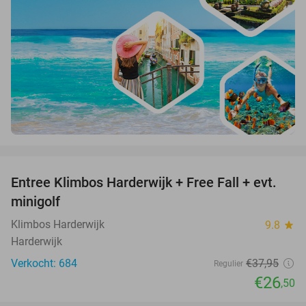
favorite_border
Entree Klimbos Harderwijk + Free Fall + evt.
30%
minigolf
Klimbos Harderwijk
9.8
star
Harderwijk
Verkocht: 684
€37
,95
Regulier
€26
,50
favorite_border