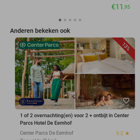
€11
,95
Anderen bekeken ook
13%
favorite_border
1 of 2 overnachting(en) voor 2 + ontbijt in Center
Parcs Hotel De Eemhof
Center Parcs De Eemhof
9.2
star