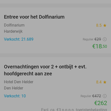
favorite_border
Entree voor het Dolfinarium
36%
Dolfinarium
8.5
star
Harderwijk
Verkocht: 21.689
€29
Regulier
€18
,50
favorite_border
Overnachtingen voor 2 + ontbijt + evt.
44%
hoofdgerecht aan zee
Hotel Den Helder
8.4
star
Den Helder
Verkocht: 10
€472
Regulier
€262
Excl. ca. €3 p.p.p.n. toeristenbelasting