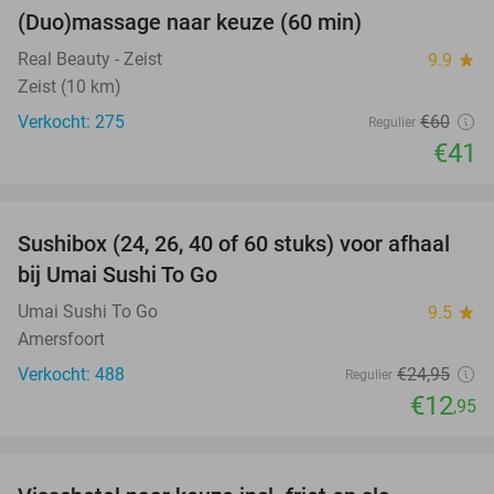
(Duo)massage naar keuze (60 min)
32%
Real Beauty - Zeist
9.9
star
Zeist (10 km)
Verkocht: 275
€60
Regulier
€41
favorite_border
Sushibox (24, 26, 40 of 60 stuks) voor afhaal
48%
bij Umai Sushi To Go
Umai Sushi To Go
9.5
star
Amersfoort
Verkocht: 488
€24
,95
Regulier
€12
,95
favorite_border