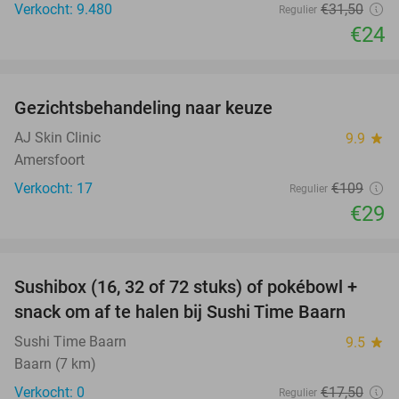
Verkocht: 9.480
€31
,50
Regulier
€24
favorite_border
Gezichtsbehandeling naar keuze
73%
AJ Skin Clinic
9.9
star
Amersfoort
Verkocht: 17
€109
Regulier
€29
favorite_border
Sushibox (16, 32 of 72 stuks) of pokébowl +
43%
NEW
snack om af te halen bij Sushi Time Baarn
TODAY
Sushi Time Baarn
9.5
star
Baarn (7 km)
Verkocht: 0
€17
,50
Regulier