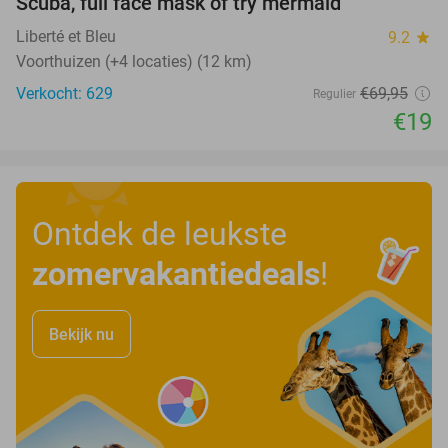
Scuba, full face mask of try mermaid
Liberté et Bleu
9.2
star
Voorthuizen (+4 locaties) (12 km)
Verkocht: 629
€69
,95
Regulier
€19
Ontdek de leukste
zomervakantiedeals
!
Bekijk nu