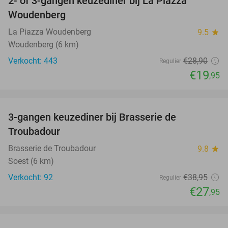
2- of 3-gangen keuzediner bij La Piazza
31%
Woudenberg
La Piazza Woudenberg
9.5
star
Woudenberg (6 km)
Verkocht: 443
€28
,90
Regulier
€19
,95
favorite_border
3-gangen keuzediner bij Brasserie de
28%
Troubadour
Brasserie de Troubadour
9.8
star
Soest (6 km)
Verkocht: 92
€38
,95
Regulier
€27
,95
favorite_border