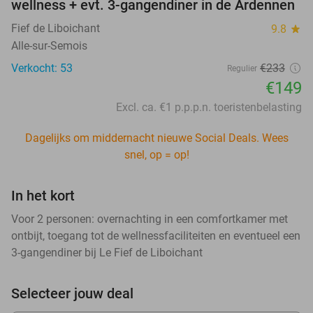
wellness + evt. 3-gangendiner in de Ardennen
Fief de Liboichant
9.8
star
Alle-sur-Semois
Verkocht: 53
€233
Regulier
€149
Excl. ca. €1 p.p.p.n. toeristenbelasting
Dagelijks om middernacht nieuwe Social Deals. Wees
snel, op = op!
In het kort
Voor 2 personen: overnachting in een comfortkamer met
ontbijt, toegang tot de wellnessfaciliteiten en eventueel een
3-gangendiner bij Le Fief de Liboichant
Selecteer jouw deal