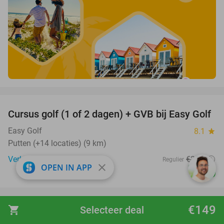
favorite_border
Cursus golf (1 of 2 dagen) + GVB bij Easy Golf
60%
Easy Golf
8.1
star
Putten (+14 locaties) (9 km)
Verkocht: 683
€249
Regulier
close
OPEN IN APP
€99
favorite_border
€149
shopping_cart
Selecteer deal
Sloep varen (2 uur) voor 6 personen inclusief
41%