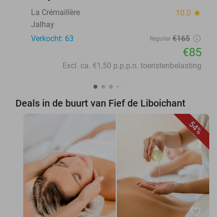
La Crémaillère
10.0
star
Jalhay
Verkocht: 63
€165
Regulier
€85
Excl. ca. €1,50 p.p.p.n. toeristenbelasting
Deals in de buurt van Fief de Liboichant
54%
favorite_border