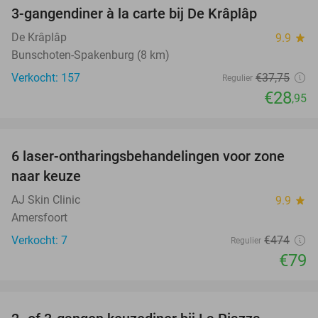
3-gangendiner à la carte bij De Krâplâp
23%
De Krâplâp
9.9
star
Bunschoten-Spakenburg (8 km)
Verkocht: 157
€37
,75
Regulier
€28
,95
favorite_border
6 laser-ontharingsbehandelingen voor zone
83%
naar keuze
AJ Skin Clinic
9.9
star
Amersfoort
Verkocht: 7
€474
Regulier
€79
favorite_border