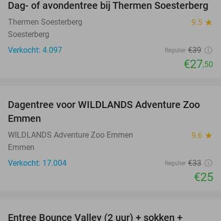
Dag- of avondentree bij Thermen Soesterberg
29%
Thermen Soesterberg
9.5
star
Soesterberg
Verkocht: 4.097
€39
Regulier
€27
,50
favorite_border
Dagentree voor WILDLANDS Adventure Zoo
24%
Emmen
WILDLANDS Adventure Zoo Emmen
9.6
star
Emmen
Verkocht: 17.004
€33
Regulier
€25
favorite_border
Entree Bounce Valley (2 uur) + sokken +
46%