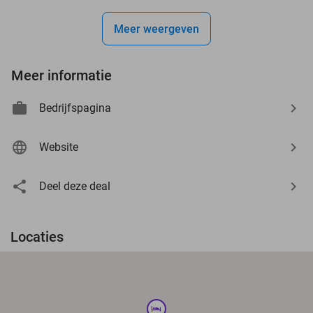
Meer weergeven
Meer informatie
Bedrijfspagina
Website
Deel deze deal
Locaties
hotel