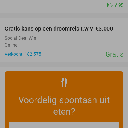
€27
,95
favorite_border
Gratis kans op een droomreis t.w.v. €3.000
Social Deal Win
Online
Gratis
Verkocht: 182.575
Voordelig spontaan uit
eten?