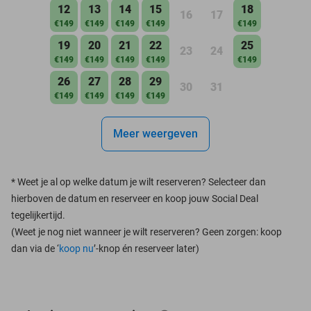
12
13
14
15
18
16
17
€149
€149
€149
€149
€149
19
20
21
22
25
23
24
€149
€149
€149
€149
€149
26
27
28
29
30
31
€149
€149
€149
€149
Meer weergeven
*
Weet je al op welke datum je wilt reserveren? Selecteer dan
hierboven de datum en reserveer en koop jouw Social Deal
tegelijkertijd.
(Weet je nog niet wanneer je wilt reserveren? Geen zorgen: koop
dan via de ‘
koop nu
’-knop én reserveer later)