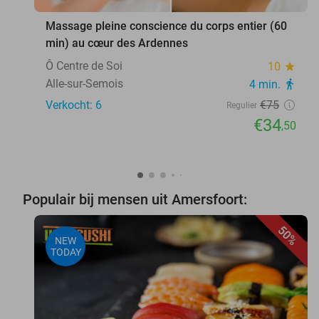
Massage pleine conscience du corps entier (60
min) au cœur des Ardennes
Ô Centre de Soi
10
star
Alle-sur-Semois
4 min.
directions_walk
Verkocht: 6
€75
Regulier
€34
,50
Populair bij mensen uit Amersfoort:
50%
NEW
TODAY