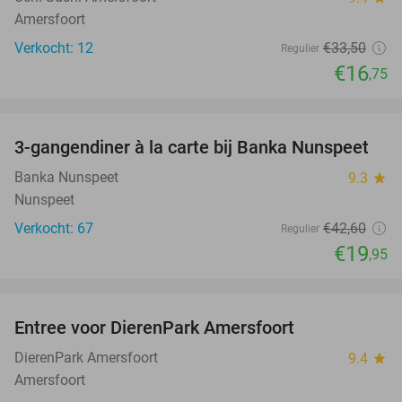
Amersfoort
Verkocht: 12
€33
,50
Regulier
€16
,75
favorite_border
3-gangendiner à la carte bij Banka Nunspeet
53%
NEW
TODAY
Banka Nunspeet
9.3
star
Nunspeet
Verkocht: 67
€42
,60
Regulier
€19
,95
favorite_border
Entree voor DierenPark Amersfoort
24%
DierenPark Amersfoort
9.4
star
Amersfoort