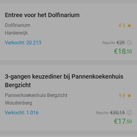
Entree voor het Dolfinarium
36%
Dolfinarium
8.5
star
Harderwijk
Verkocht: 20.213
€29
Regulier
€18
,50
favorite_border
3-gangen keuzediner bij Pannenkoekenhuis
42%
Bergzicht
Pannenkoekenhuis Bergzicht
9.8
star
Woudenberg
Verkocht: 1.016
€30
,15
Regulier
€17
,50
favorite_border