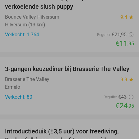
verkoelende slush puppy
Bounce Valley Hilversum
9.4
star
Hilversum (13 km)
Verkocht: 1.764
€21
,95
Regulier
€11
,95
favorite_border
3-gangen keuzediner bij Brasserie The Valley
42%
Brasserie The Valley
9.9
star
Ermelo
Verkocht: 80
€43
Regulier
€24
,95
favorite_border
Introductieduik (±3,5 uur) voor freediving,
73%