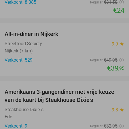
Verkocht: 8.385
€31
,50
Regulier
€24
favorite_border
All-in-diner in Nijkerk
20%
Streetfood Society
9.9
star
Nijkerk (7 km)
Verkocht: 529
€49
,95
Regulier
€39
,95
favorite_border
Amerikaans 3-gangendiner met vrije keuze
15%
NEW
van de kaart bij Steakhouse Dixie's
TODAY
Steakhouse Dixie´s
9.8
star
Ede
Verkocht: 9
€32
,95
Regulier