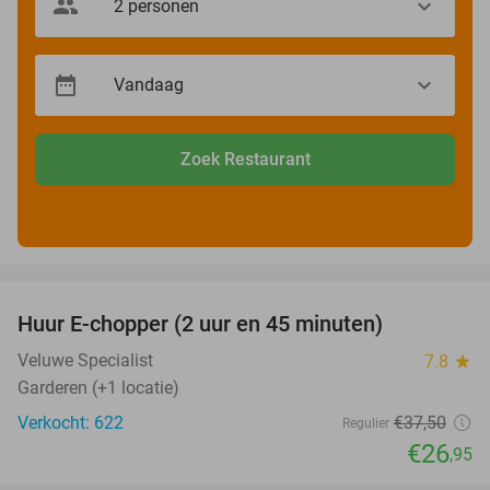
Zoek Restaurant
favorite_border
Huur E-chopper (2 uur en 45 minuten)
28%
Veluwe Specialist
7.8
star
Garderen (+1 locatie)
Verkocht: 622
€37
,50
Regulier
€26
,95
favorite_border