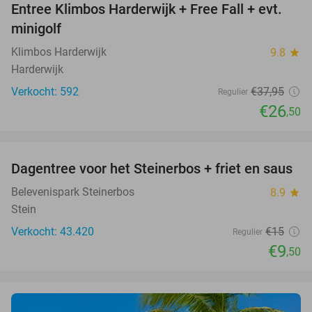
Entree Klimbos Harderwijk + Free Fall + evt.
30%
minigolf
Klimbos Harderwijk
9.8
star
Harderwijk
Verkocht: 592
€37
,95
Regulier
€26
,50
favorite_border
Dagentree voor het Steinerbos + friet en saus
37%
Belevenispark Steinerbos
8.9
star
Stein
Verkocht: 43.420
€15
Regulier
€9
,50