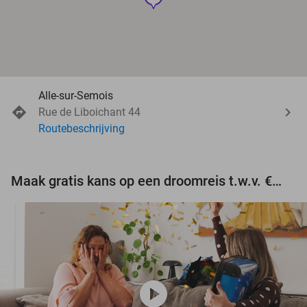
Alle-sur-Semois
Rue de Liboichant 44
Routebeschrijving
Maak gratis kans op een droomreis t.w.v. €3.000!
play_circle