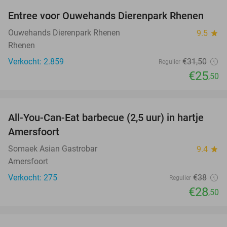
Entree voor Ouwehands Dierenpark Rhenen
19%
Ouwehands Dierenpark Rhenen
9.5
star
Rhenen
Verkocht: 2.859
€31
,50
Regulier
€25
,50
favorite_border
All-You-Can-Eat barbecue (2,5 uur) in hartje
25%
Amersfoort
Somaek Asian Gastrobar
9.4
star
Amersfoort
Verkocht: 275
€38
Regulier
€28
,50
favorite_border