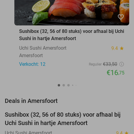
favorite_border
Sushibox (32, 56 of 80 stuks) voor afhaal bij Uchi
Sushi in hartje Amersfoort
Uchi Sushi Amersfoort
9.4
star
Amersfoort
Verkocht: 12
€33
,50
Regulier
€16
,75
favorite_border
Deals in Amersfoort
Sushibox (32, 56 of 80 stuks) voor afhaal bij
50%
NEW
Uchi Sushi in hartje Amersfoort
TODAY
Uchi Sushi Amersfoort
9.4
star