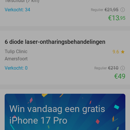
Terschuur (7 km)
Verkocht: 34
€21
,95
Regulier
€13
,95
favorite_border
6 diode laser-ontharingsbehandelingen
77%
NEW
TODAY
Tulip Clinic
9.6
star
Amersfoort
Verkocht: 0
€210
Regulier
€49
Win vandaag een gratis
iPhone 17 Pro