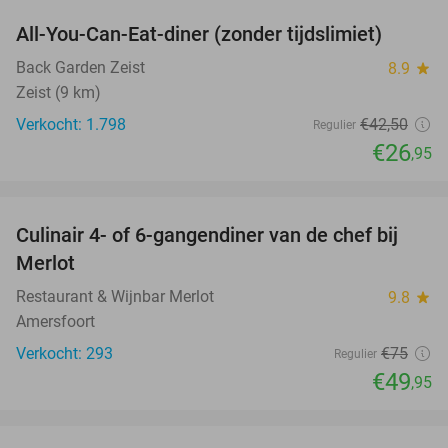
All-You-Can-Eat-diner (zonder tijdslimiet)
37%
Back Garden Zeist
8.9
star
Zeist (9 km)
Verkocht: 1.798
€42
,50
Regulier
€26
,95
favorite_border
Culinair 4- of 6-gangendiner van de chef bij
33%
Merlot
Restaurant & Wijnbar Merlot
9.8
star
Amersfoort
Verkocht: 293
€75
Regulier
€49
,95
favorite_border