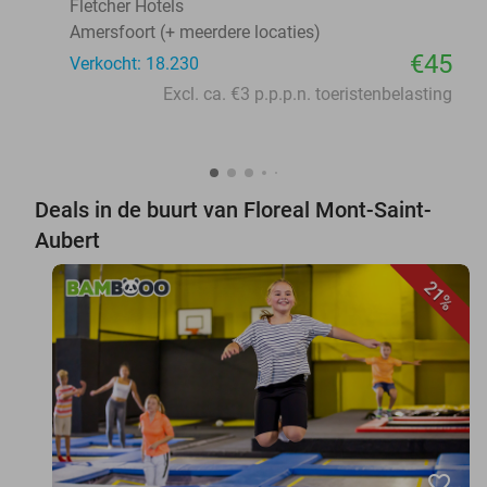
Fletcher Hotels
Amersfoort (+ meerdere locaties)
€45
Verkocht: 18.230
Excl. ca. €3 p.p.p.n. toeristenbelasting
Deals in de buurt van Floreal Mont-Saint-
Aubert
21%
favorite_border