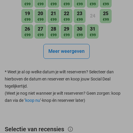
€99
€99
€99
€99
€99
€99
€99
19
20
21
22
23
25
24
€99
€99
€99
€99
€99
€99
26
27
28
29
30
31
€99
€99
€99
€99
€99
€99
Meer weergeven
*
Weet je al op welke datum je wilt reserveren? Selecteer dan
hierboven de datum en reserveer en koop jouw Social Deal
tegelijkertijd.
(Weet je nog niet wanneer je wilt reserveren? Geen zorgen: koop
dan via de ‘
koop nu
’-knop én reserveer later)
Selectie van recensies
info_outlined