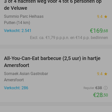
3 of 4 nachten weg voor 4 tot 6 personen op
de Veluwe
Summio Parc Heihaas
9.4
star
Putten (14 km)
€169
Verkocht: 2.541
,68
Excl. ca. €1,79 p.p.p.n. en €14 p.p. bedlinnen
favorite_border
All-You-Can-Eat barbecue (2,5 uur) in hartje
25%
Amersfoort
Somaek Asian Gastrobar
9.4
star
Amersfoort
Verkocht: 286
€38
Regulier
€28
,50
favorite_border