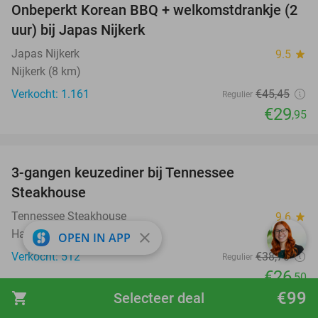
Onbeperkt Korean BBQ + welkomstdrankje (2
34%
uur) bij Japas Nijkerk
Japas Nijkerk
9.5
star
Nijkerk (8 km)
Verkocht: 1.161
€45
,45
Regulier
€29
,95
favorite_border
3-gangen keuzediner bij Tennessee
32%
Steakhouse
Tennessee Steakhouse
9.6
star
Harderwijk
close
OPEN IN APP
Verkocht: 512
€38
,70
Regulier
€26
,50
€99
shopping_cart
Selecteer deal
favorite_border