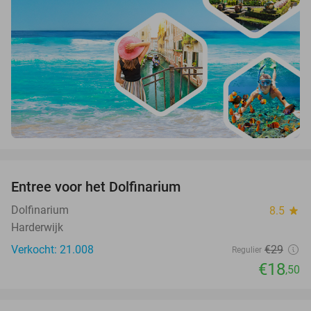
favorite_border
Entree voor het Dolfinarium
36%
Dolfinarium
8.5
star
Harderwijk
Verkocht: 21.008
€29
Regulier
€18
,50
favorite_border