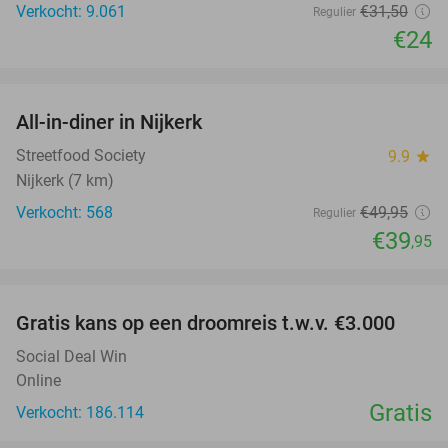
Verkocht: 9.061
€31
,50
Regulier
€24
favorite_border
All-in-diner in Nijkerk
20%
Streetfood Society
9.9
star
Nijkerk (7 km)
Verkocht: 568
€49
,95
Regulier
€39
,95
favorite_border
Gratis kans op een droomreis t.w.v. €3.000
Social Deal Win
Online
Gratis
Verkocht: 186.114