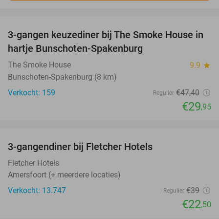
favorite_border
3-gangen keuzediner bij The Smoke House in
37%
hartje Bunschoten-Spakenburg
The Smoke House
9.9
star
Bunschoten-Spakenburg (8 km)
Verkocht: 159
€47
,40
Regulier
€29
,95
favorite_border
3-gangendiner bij Fletcher Hotels
42%
Fletcher Hotels
Amersfoort (+ meerdere locaties)
Verkocht: 13.747
€39
Regulier
€22
,50