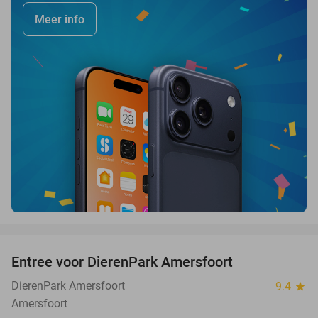
Meer info
favorite_border
Entree voor DierenPark Amersfoort
24%
DierenPark Amersfoort
9.4
star
Amersfoort