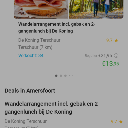
favorite_border
Wandelarrangement incl. gebak en 2-
gangenlunch bij De Koning
De Koning Terschuur
9.7
star
Terschuur (7 km)
Verkocht: 34
€21
,95
Regulier
€13
,95
favorite_border
Deals in Amersfoort
Wandelarrangement incl. gebak en 2-
36%
NEW
gangenlunch bij De Koning
TODAY
De Koning Terschuur
9.7
star