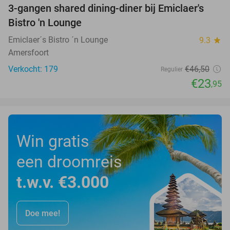
3-gangen shared dining-diner bij Emiclaer's
48%
Bistro 'n Lounge
Emiclaer´s Bistro ´n Lounge
9.3
star
Amersfoort
Verkocht: 179
€46
,50
Regulier
€23
,95
Win gratis
een droomreis
t.w.v. €3.000
Doe mee!