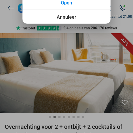
Open
7 dagen per week beschikbaar
10+ miljoen leden
Annuleer
Bereikbaar tot 21:00
9,4
op basis van
206.170 reviews
Ontdek 15.000+ deals
44%
7 dagen per week beschikbaar
10+ miljoen leden
favorite_border
Overnachting voor 2 + ontbijt + 2 cocktails of