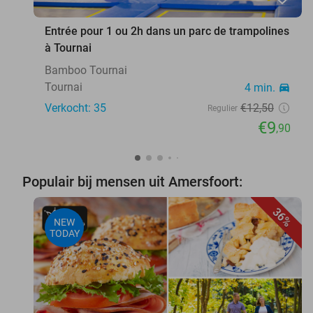
Entrée pour 1 ou 2h dans un parc de trampolines
à Tournai
Bamboo Tournai
Tournai
4 min.
directions_car
Verkocht: 35
€12
,50
Regulier
€9
,90
Populair bij mensen uit Amersfoort:
36%
NEW
TODAY