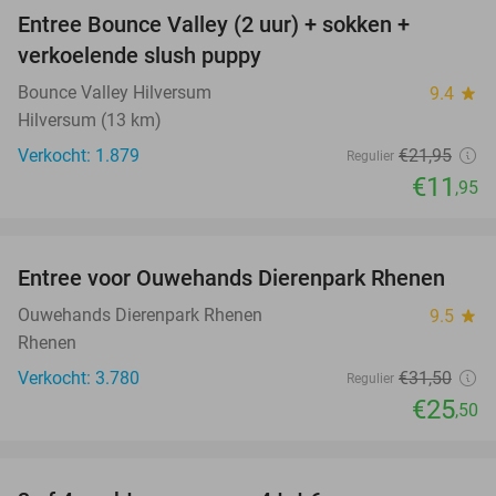
Entree Bounce Valley (2 uur) + sokken +
46%
verkoelende slush puppy
Bounce Valley Hilversum
9.4
star
Hilversum (13 km)
Verkocht: 1.879
€21
,95
Regulier
€11
,95
favorite_border
Entree voor Ouwehands Dierenpark Rhenen
19%
Ouwehands Dierenpark Rhenen
9.5
star
Rhenen
Verkocht: 3.780
€31
,50
Regulier
€25
,50
favorite_border