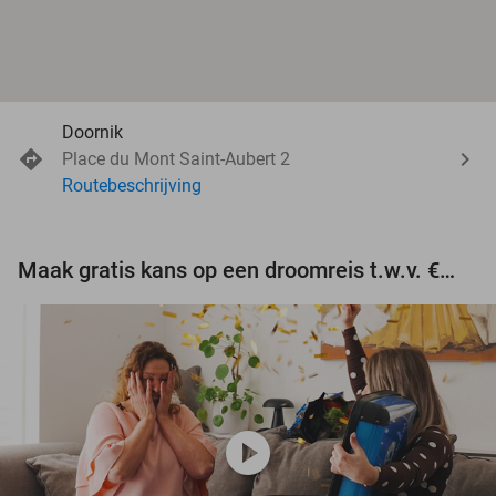
Doornik
Place du Mont Saint-Aubert 2
Routebeschrijving
Maak gratis kans op een droomreis t.w.v. €3.000!
play_circle