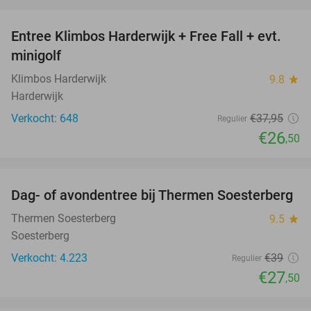
favorite_border
Entree Klimbos Harderwijk + Free Fall + evt.
30%
minigolf
Klimbos Harderwijk
9.8
star
Harderwijk
Verkocht: 648
€37
,95
Regulier
€26
,50
favorite_border
Dag- of avondentree bij Thermen Soesterberg
29%
Thermen Soesterberg
9.5
star
Soesterberg
Verkocht: 4.223
€39
Regulier
€27
,50
favorite_border