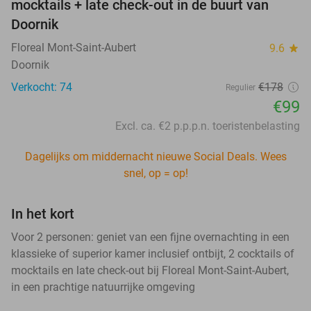
mocktails + late check-out in de buurt van
Doornik
Floreal Mont-Saint-Aubert
9.6
star
Doornik
Verkocht: 74
€178
Regulier
€99
Excl. ca. €2 p.p.p.n. toeristenbelasting
Dagelijks om middernacht nieuwe Social Deals. Wees
snel, op = op!
In het kort
Voor 2 personen: geniet van een fijne overnachting in een
klassieke of superior kamer inclusief ontbijt, 2 cocktails of
mocktails en late check-out bij Floreal Mont-Saint-Aubert,
in een prachtige natuurrijke omgeving