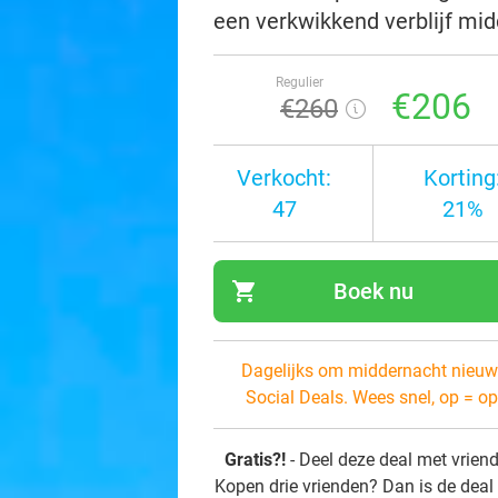
een verkwikkend verblijf mid
Regulier
€206
€260
Verkocht:
Korting
47
21%
shopping_cart
Boek nu
navi
Dagelijks om middernacht nieuw
Social Deals. Wees snel, op = op
Gratis?!
- Deel deze deal met vrien
Kopen drie vrienden? Dan is de deal