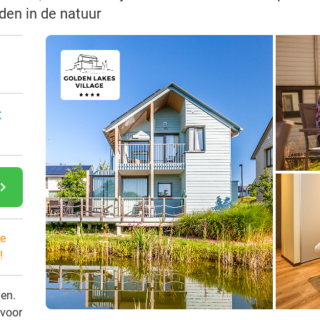
den in de natuur
:
gate_next
e
!
den.
 voor