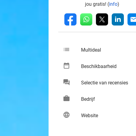
jou gratis! (
info
)
whatsapp
linkedin
fb
mai
list
keybo
Multideal
date_range
keybo
Beschikbaarheid
chat
keybo
Selectie van recensies
work
keybo
Bedrijf
language
keybo
Website