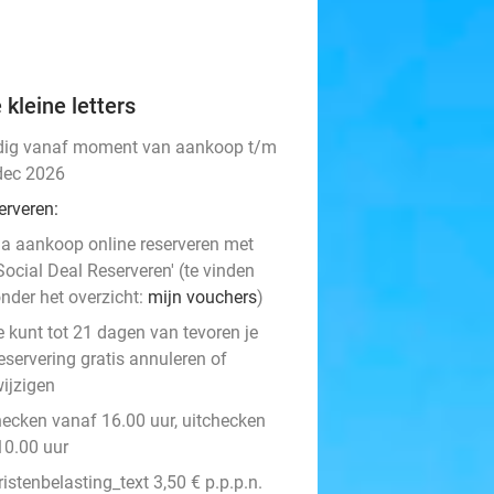
 kleine letters
dig vanaf moment van aankoop t/m
dec 2026
erveren:
a aankoop online reserveren met
Social Deal Reserveren' (te vinden
nder het overzicht:
mijn vouchers
)
e kunt tot 21 dagen van tevoren je
eservering gratis annuleren of
ijzigen
hecken vanaf 16.00 uur, uitchecken
10.00 uur
ristenbelasting_text 3,50 € p.p.p.n.