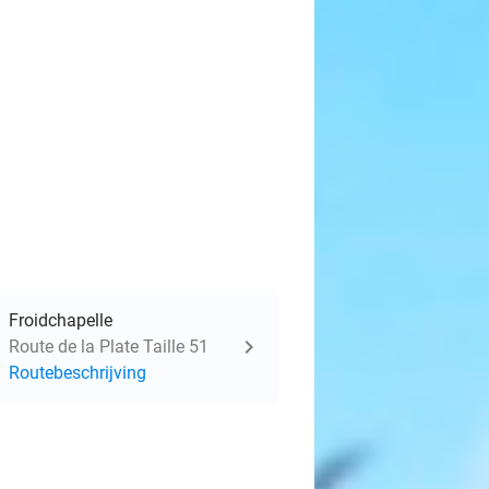
Froidchapelle
Route de la Plate Taille 51
Routebeschrijving