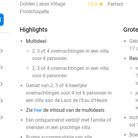
Golden Lakes Village
10.0
star
Perfect
Froidchapelle
l
Highlights
Grote
Multideal:
Gel
17 
ard_arrow_right
​2, 3 of 4 overnachtingen in een villa
voor 4 personen
Res
ard_arrow_right
2, 3 of 4 overnachtingen in een villa
n
voor 6 personen
'
o
ard_arrow_right
Geniet van 2, 3 of 4 heerlijke
overnachtingen voor 4 tot 6 personen in
j
ard_arrow_right
een villa aan de Lacs de l'Eau d'Heure
r
w
Zie
hier
de inhoud van de multideals
ard_arrow_right
Inc
Een ontspannend verblijf met familie of
tot 
vrienden in een prachtige villa
[toe
Ruime accommodatie van alle