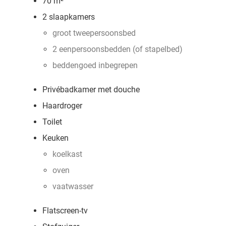
70 m²
2 slaapkamers
groot tweepersoonsbed
2 eenpersoonsbedden (of stapelbed)
beddengoed inbegrepen
Privébadkamer met douche
Haardroger
Toilet
Keuken
koelkast
oven
vaatwasser
Flatscreen-tv