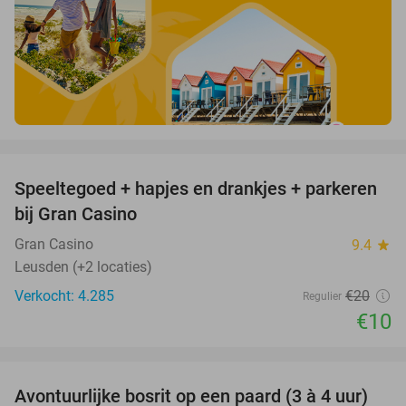
favorite_border
Speeltegoed + hapjes en drankjes + parkeren
50%
bij Gran Casino
Gran Casino
9.4
star
Leusden (+2 locaties)
Verkocht: 4.285
€20
Regulier
€10
favorite_border
Avontuurlijke bosrit op een paard (3 à 4 uur)
35%