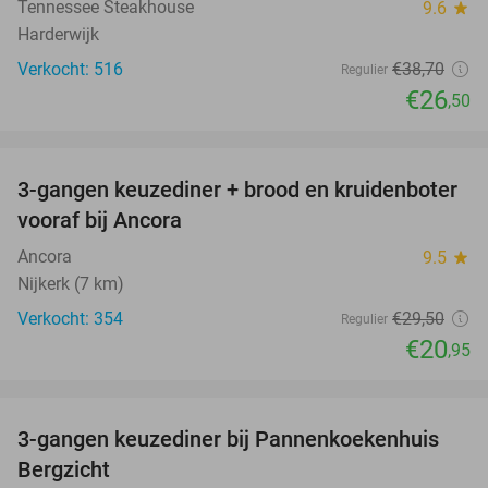
Tennessee Steakhouse
9.6
star
Harderwijk
Verkocht: 516
€38
,70
Regulier
€26
,50
favorite_border
3-gangen keuzediner + brood en kruidenboter
29%
vooraf bij Ancora
Ancora
9.5
star
Nijkerk (7 km)
Verkocht: 354
€29
,50
Regulier
€20
,95
favorite_border
3-gangen keuzediner bij Pannenkoekenhuis
42%
Bergzicht