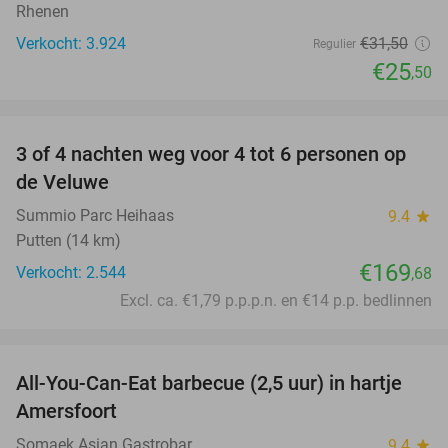
Rhenen
Verkocht: 3.924
€31
,50
Regulier
€25
,50
favorite_border
3 of 4 nachten weg voor 4 tot 6 personen op
de Veluwe
Summio Parc Heihaas
9.4
star
Putten (14 km)
€169
Verkocht: 2.544
,68
Excl. ca. €1,79 p.p.p.n. en €14 p.p. bedlinnen
favorite_border
All-You-Can-Eat barbecue (2,5 uur) in hartje
25%
Amersfoort
Somaek Asian Gastrobar
9.4
star