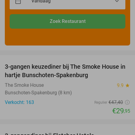
Zoek Restaurant
favorite_border
3-gangen keuzediner bij The Smoke House in
37%
hartje Bunschoten-Spakenburg
The Smoke House
9.9
star
Bunschoten-Spakenburg (8 km)
Verkocht: 163
€47
,40
Regulier
€29
,95
favorite_border