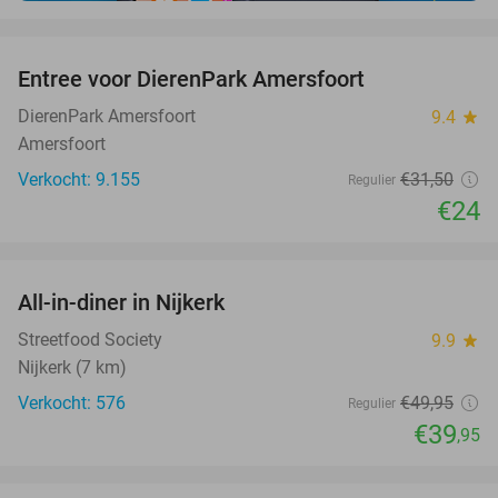
favorite_border
Entree voor DierenPark Amersfoort
24%
DierenPark Amersfoort
9.4
star
Amersfoort
Verkocht: 9.155
€31
,50
Regulier
€24
favorite_border
All-in-diner in Nijkerk
20%
Streetfood Society
9.9
star
Nijkerk (7 km)
Verkocht: 576
€49
,95
Regulier
€39
,95
favorite_border