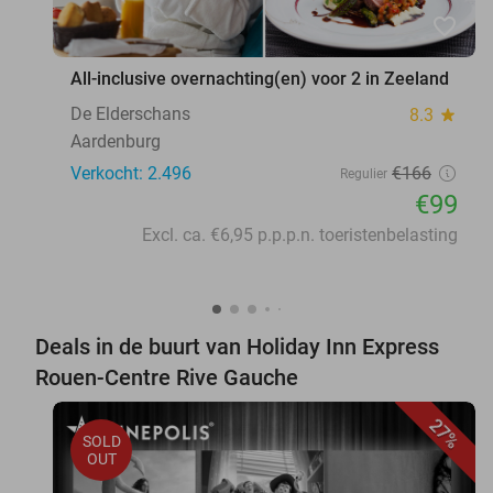
favorite_border
All-inclusive overnachting(en) voor 2 in Zeeland
De Elderschans
8.3
star
Aardenburg
Verkocht: 2.496
€166
Regulier
€99
Excl. ca. €6,95 p.p.p.n. toeristenbelasting
Deals in de buurt van Holiday Inn Express
Rouen-Centre Rive Gauche
27%
SOLD
OUT