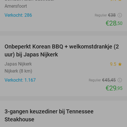
Amersfoort
Verkocht: 286
€38
Regulier
€28
,50
favorite_border
Onbeperkt Korean BBQ + welkomstdrankje (2
34%
uur) bij Japas Nijkerk
Japas Nijkerk
9.5
star
Nijkerk (8 km)
Verkocht: 1.167
€45
,45
Regulier
€29
,95
favorite_border
3-gangen keuzediner bij Tennessee
32%
Steakhouse