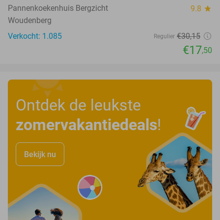
Pannenkoekenhuis Bergzicht
9.8
star
Woudenberg
Verkocht: 1.085
€30
,15
Regulier
€17
,50
Ontdek de leukste
zomervakantiedeals
!
Bekijk nu