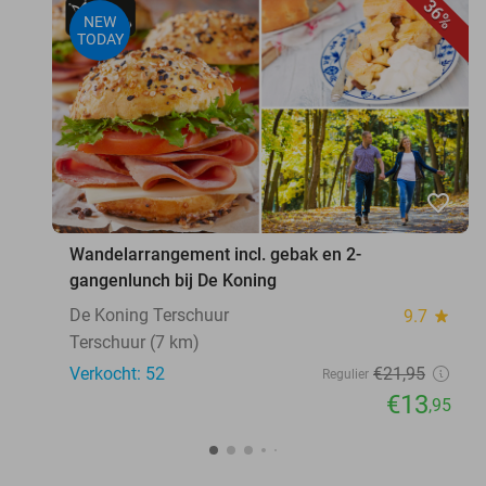
36%
NEW
TODAY
favorite_border
Wandelarrangement incl. gebak en 2-
gangenlunch bij De Koning
De Koning Terschuur
9.7
star
Terschuur (7 km)
Verkocht: 52
€21
,95
Regulier
€13
,95