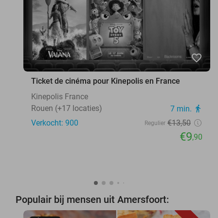
favorite_border
Ticket de cinéma pour Kinepolis en France
Kinepolis France
Rouen (+17 locaties)
7 min.
directions_walk
Verkocht: 900
€13
,50
Regulier
€9
,90
Populair bij mensen uit Amersfoort: