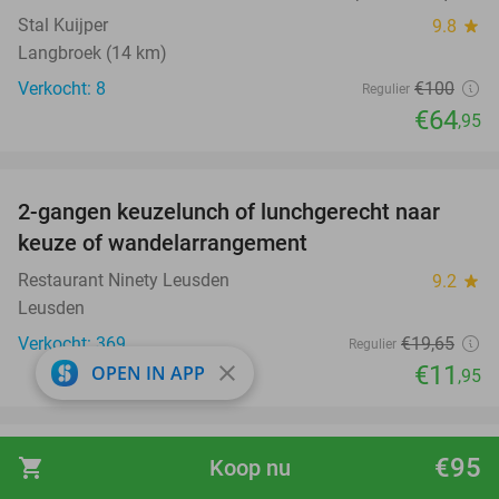
Stal Kuijper
9.8
star
Langbroek (14 km)
Verkocht: 8
€100
Regulier
€64
,95
favorite_border
2-gangen keuzelunch of lunchgerecht naar
39%
keuze of wandelarrangement
Restaurant Ninety Leusden
9.2
star
Leusden
Verkocht: 369
€19
,65
Regulier
€11
close
OPEN IN APP
,95
favorite_border
€95
Gezichtsbehandeling naar keuze (30 of 60
shopping_cart
Koop nu
55%
min) of acupunctuur