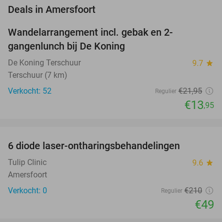
favorite_border
Deals in Amersfoort
Wandelarrangement incl. gebak en 2-
36%
NEW
gangenlunch bij De Koning
TODAY
De Koning Terschuur
9.7
star
Terschuur (7 km)
Verkocht: 52
€21
,95
Regulier
€13
,95
favorite_border
6 diode laser-ontharingsbehandelingen
77%
NEW
TODAY
Tulip Clinic
9.6
star
Amersfoort
Verkocht: 0
€210
Regulier
€49