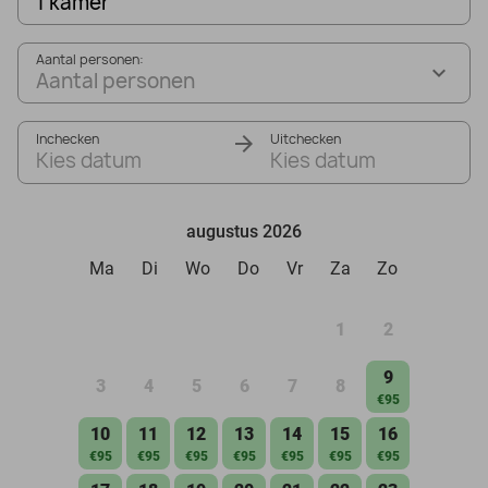
1 kamer
Aantal personen:
Aantal personen
Inchecken
Uitchecken
Kies datum
Kies datum
augustus 2026
Ma
Di
Wo
Do
Vr
Za
Zo
1
2
9
3
4
5
6
7
8
€95
10
11
12
13
14
15
16
€95
€95
€95
€95
€95
€95
€95