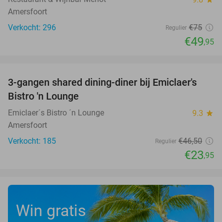
Amersfoort
Verkocht: 296
€75
Regulier
€49
,95
favorite_border
3-gangen shared dining-diner bij Emiclaer's
48%
Bistro 'n Lounge
Emiclaer´s Bistro ´n Lounge
9.3
star
Amersfoort
Verkocht: 185
€46
,50
Regulier
€23
,95
Win gratis