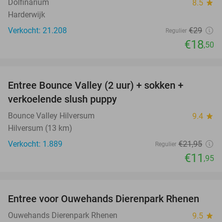
Dolfinarium
8.5
star
Harderwijk
Verkocht: 21.208
€29
Regulier
€18
,50
favorite_border
Entree Bounce Valley (2 uur) + sokken +
46%
verkoelende slush puppy
Bounce Valley Hilversum
9.4
star
Hilversum (13 km)
Verkocht: 1.889
€21
,95
Regulier
€11
,95
favorite_border
Entree voor Ouwehands Dierenpark Rhenen
19%
Ouwehands Dierenpark Rhenen
9.5
star