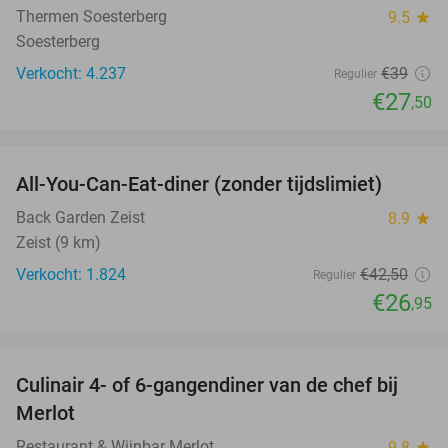
Thermen Soesterberg
9.5
star
Soesterberg
Verkocht: 4.237
€39
Regulier
€27
,50
favorite_border
All-You-Can-Eat-diner (zonder tijdslimiet)
37%
Back Garden Zeist
8.9
star
Zeist (9 km)
Verkocht: 1.824
€42
,50
Regulier
€26
,95
favorite_border
Culinair 4- of 6-gangendiner van de chef bij
33%
Merlot
Restaurant & Wijnbar Merlot
9.8
star