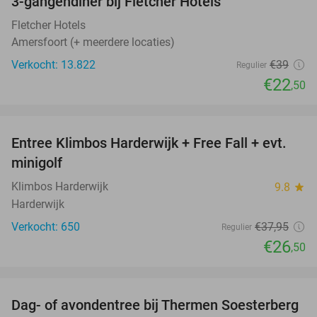
3-gangendiner bij Fletcher Hotels
42%
Fletcher Hotels
Amersfoort (+ meerdere locaties)
Verkocht: 13.822
€39
Regulier
€22
,50
favorite_border
Entree Klimbos Harderwijk + Free Fall + evt.
30%
minigolf
Klimbos Harderwijk
9.8
star
Harderwijk
Verkocht: 650
€37
,95
Regulier
€26
,50
favorite_border
Dag- of avondentree bij Thermen Soesterberg
29%