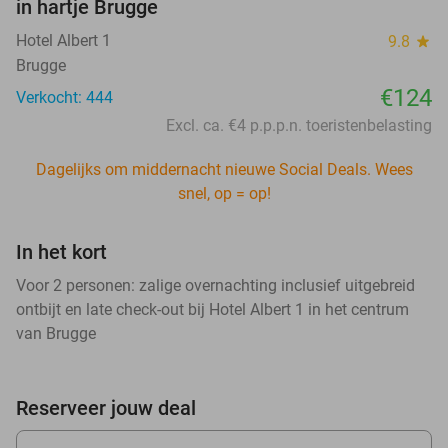
in hartje Brugge
Hotel Albert 1
9.8
star
Brugge
€124
Verkocht: 444
Excl. ca. €4 p.p.p.n. toeristenbelasting
Dagelijks om middernacht nieuwe Social Deals. Wees
snel, op = op!
In het kort
Voor 2 personen: zalige overnachting inclusief uitgebreid
ontbijt en late check-out bij Hotel Albert 1 in het centrum
van Brugge
Reserveer jouw deal