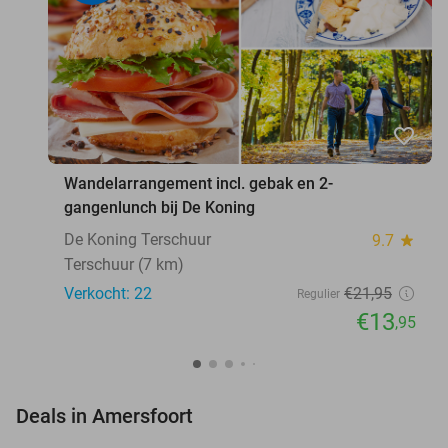
favorite_border
Wandelarrangement incl. gebak en 2-
gangenlunch bij De Koning
De Koning Terschuur
9.7
star
Terschuur (7 km)
Verkocht: 22
€21
,95
Regulier
€13
,95
favorite_border
Deals in Amersfoort