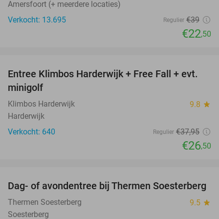
Amersfoort (+ meerdere locaties)
Verkocht: 13.695
€39
Regulier
€22
,50
favorite_border
Entree Klimbos Harderwijk + Free Fall + evt.
30%
minigolf
Klimbos Harderwijk
9.8
star
Harderwijk
Verkocht: 640
€37
,95
Regulier
€26
,50
favorite_border
Dag- of avondentree bij Thermen Soesterberg
29%
Thermen Soesterberg
9.5
star
Soesterberg