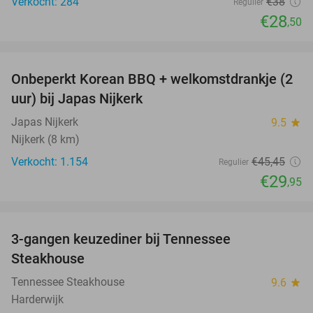
Verkocht: 284
€38
Regulier
€28
,50
favorite_border
Onbeperkt Korean BBQ + welkomstdrankje (2
34%
uur) bij Japas Nijkerk
Japas Nijkerk
9.5
star
Nijkerk (8 km)
Verkocht: 1.154
€45
,45
Regulier
€29
,95
favorite_border
3-gangen keuzediner bij Tennessee
34%
Steakhouse
Tennessee Steakhouse
9.6
star
Harderwijk