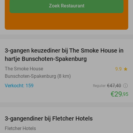
Zoek Restaurant
favorite_border
3-gangen keuzediner bij The Smoke House in
37%
hartje Bunschoten-Spakenburg
The Smoke House
9.9
star
Bunschoten-Spakenburg (8 km)
Verkocht: 159
€47
,40
Regulier
€29
,95
favorite_border
3-gangendiner bij Fletcher Hotels
42%
Fletcher Hotels