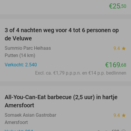
€25
,50
favorite_border
3 of 4 nachten weg voor 4 tot 6 personen op
de Veluwe
Summio Parc Heihaas
9.4
star
Putten (14 km)
€169
Verkocht: 2.540
,68
Excl. ca. €1,79 p.p.p.n. en €14 p.p. bedlinnen
favorite_border
All-You-Can-Eat barbecue (2,5 uur) in hartje
25%
Amersfoort
Somaek Asian Gastrobar
9.4
star
Amersfoort