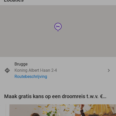
hotel
Brugge
Koning Albert I-laan 2-4
Routebeschrijving
Maak gratis kans op een droomreis t.w.v. €3.000!