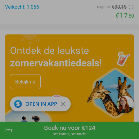
Verkocht: 1.066
€30
,15
Regulier
€17
,50
Ontdek de leukste
zomervakantiedeals
!
Bekijk nu
close
OPEN IN APP
Boek nu voor €124
hotel
shopping_cart
Boek nu
navigate_next
per kamer, per nacht