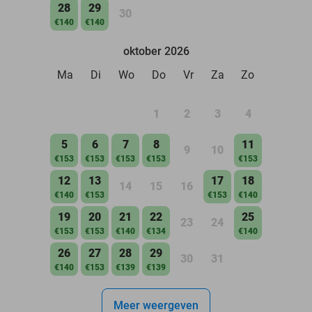
28
29
30
€140
€140
oktober 2026
Ma
Di
Wo
Do
Vr
Za
Zo
1
2
3
4
5
6
7
8
11
9
10
€153
€153
€153
€153
€153
12
13
17
18
14
15
16
€140
€153
€153
€140
19
20
21
22
25
23
24
€153
€153
€140
€134
€140
26
27
28
29
30
31
€140
€153
€139
€139
Meer weergeven