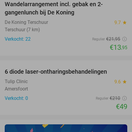
Wandelarrangement incl. gebak en 2-
36%
NEW
gangenlunch bij De Koning
TODAY
De Koning Terschuur
9.7
star
Terschuur (7 km)
Verkocht: 22
€21
,95
Regulier
€13
,95
favorite_border
6 diode laser-ontharingsbehandelingen
77%
NEW
TODAY
Tulip Clinic
9.6
star
Amersfoort
Verkocht: 0
€210
Regulier
€49