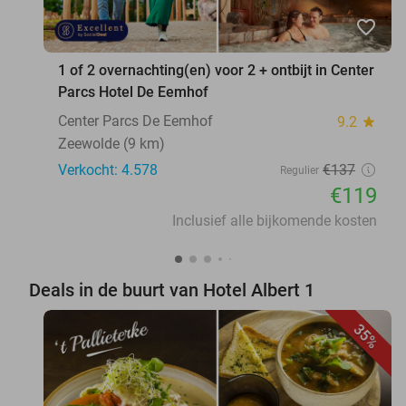
favorite_border
1 of 2 overnachting(en) voor 2 + ontbijt in Center
Parcs Hotel De Eemhof
Center Parcs De Eemhof
9.2
star
Zeewolde (9 km)
Verkocht: 4.578
€137
Regulier
€119
Inclusief alle bijkomende kosten
Deals in de buurt van Hotel Albert 1
35%