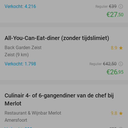
Verkocht: 4.216
€39
Regulier
€27
,50
favorite_border
All-You-Can-Eat-diner (zonder tijdslimiet)
37%
Back Garden Zeist
8.9
star
Zeist (9 km)
Verkocht: 1.798
€42
,50
Regulier
€26
,95
favorite_border
Culinair 4- of 6-gangendiner van de chef bij
33%
Merlot
Restaurant & Wijnbar Merlot
9.8
star
Amersfoort