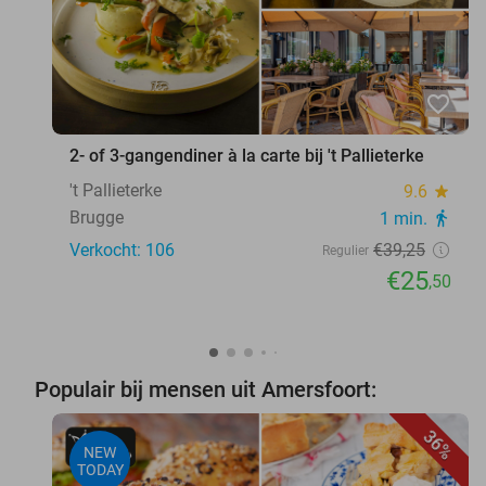
favorite_border
2- of 3-gangendiner à la carte bij 't Pallieterke
't Pallieterke
9.6
star
Brugge
1 min.
directions_walk
Verkocht: 106
€39
,25
Regulier
€25
,50
Populair bij mensen uit Amersfoort:
36%
NEW
TODAY