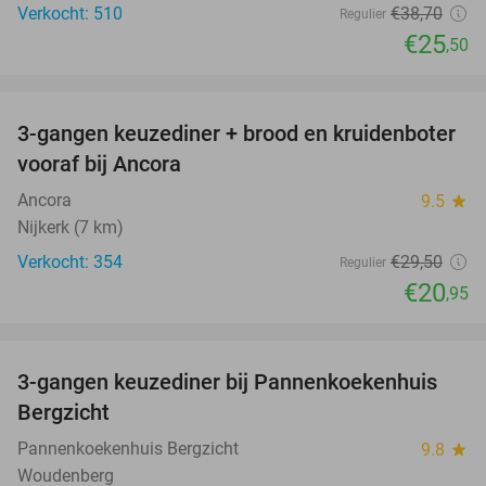
Verkocht: 510
€38
,70
Regulier
€25
,50
favorite_border
3-gangen keuzediner + brood en kruidenboter
29%
vooraf bij Ancora
Ancora
9.5
star
Nijkerk (7 km)
Verkocht: 354
€29
,50
Regulier
€20
,95
favorite_border
3-gangen keuzediner bij Pannenkoekenhuis
42%
Bergzicht
Pannenkoekenhuis Bergzicht
9.8
star
Woudenberg