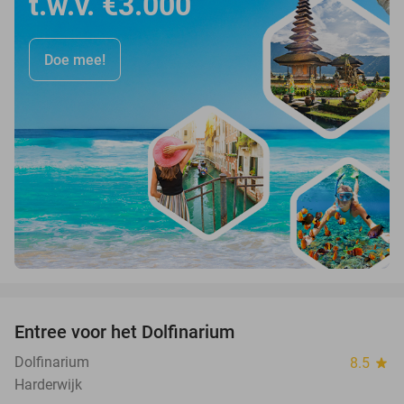
t.w.v. €3.000
Doe mee!
favorite_border
Entree voor het Dolfinarium
36%
Dolfinarium
8.5
star
Harderwijk