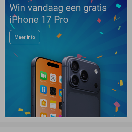
Win vandaag een gratis
iPhone 17 Pro
Meer info
favorite_border