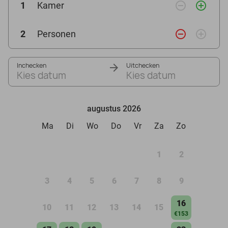
remove_circle_outline
add_circle_outline
1
Kamer
remove_circle_outline
add_circle_outline
2
Personen
Inchecken
Uitchecken
Kies datum
Kies datum
augustus 2026
Ma
Di
Wo
Do
Vr
Za
Zo
1
2
3
4
5
6
7
8
9
16
10
11
12
13
14
15
€153