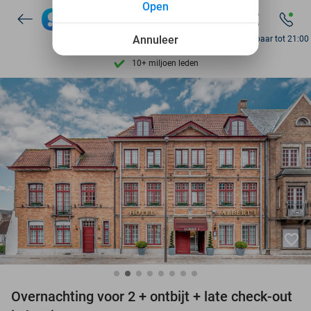
Open
7 dagen per week beschikbaar
10+ miljoen leden
Annuleer
Bereikbaar tot 21:00
9,4
op basis van
206.138 reviews
Ontdek 15.000+ deals
7 dagen per week beschikbaar
10+ miljoen leden
favorite_border
Overnachting voor 2 + ontbijt + late check-out