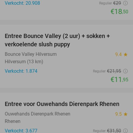
Verkocht: 20.908
€29
Regulier
€18
,50
favorite_border
Entree Bounce Valley (2 uur) + sokken +
46%
verkoelende slush puppy
Bounce Valley Hilversum
9.4
star
Hilversum (13 km)
Verkocht: 1.874
€21
,95
Regulier
€11
,95
favorite_border
Entree voor Ouwehands Dierenpark Rhenen
19%
Ouwehands Dierenpark Rhenen
9.5
star
Rhenen
Verkocht: 3.677
€31
,50
Regulier