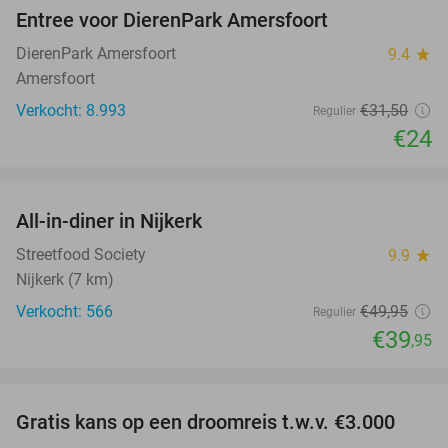
Entree voor DierenPark Amersfoort
24%
DierenPark Amersfoort
9.4
star
Amersfoort
Verkocht: 8.993
€31
,50
Regulier
€24
favorite_border
All-in-diner in Nijkerk
20%
Streetfood Society
9.9
star
Nijkerk (7 km)
Verkocht: 566
€49
,95
Regulier
€39
,95
favorite_border
Gratis kans op een droomreis t.w.v. €3.000