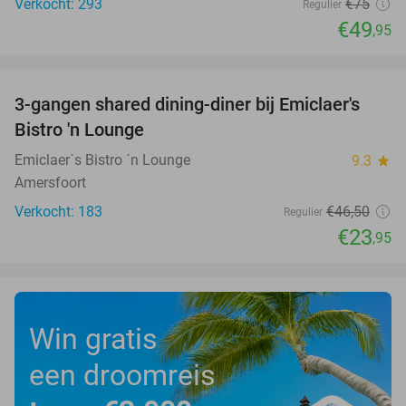
Verkocht: 293
€75
Regulier
€49
,95
favorite_border
3-gangen shared dining-diner bij Emiclaer's
48%
Bistro 'n Lounge
Emiclaer´s Bistro ´n Lounge
9.3
star
Amersfoort
Verkocht: 183
€46
,50
Regulier
€23
,95
Win gratis
een droomreis