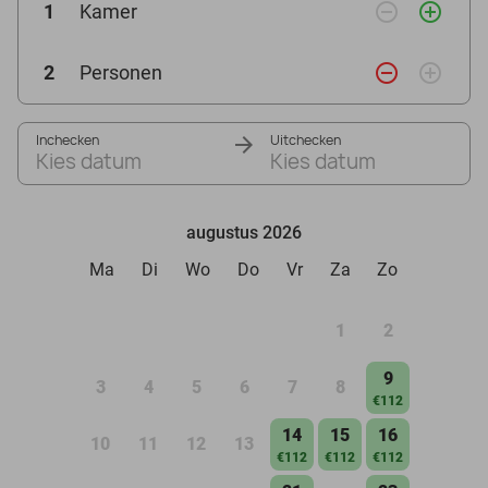
remove_circle_outline
add_circle_outline
1
Kamer
remove_circle_outline
add_circle_outline
2
Personen
Inchecken
Uitchecken
Kies datum
Kies datum
augustus 2026
Ma
Di
Wo
Do
Vr
Za
Zo
1
2
9
3
4
5
6
7
8
€112
14
15
16
10
11
12
13
€112
€112
€112