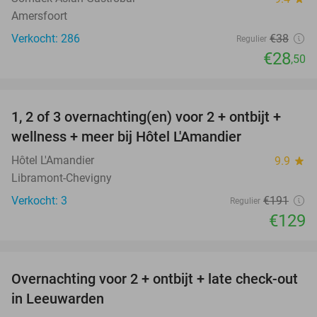
Amersfoort
Verkocht: 286
€38
Regulier
€28
,50
favorite_border
1, 2 of 3 overnachting(en) voor 2 + ontbijt +
32%
NEW
wellness + meer bij Hôtel L'Amandier
TODAY
Hôtel L'Amandier
9.9
star
Libramont-Chevigny
Verkocht: 3
€191
Regulier
€129
favorite_border
Overnachting voor 2 + ontbijt + late check-out
39%
in Leeuwarden