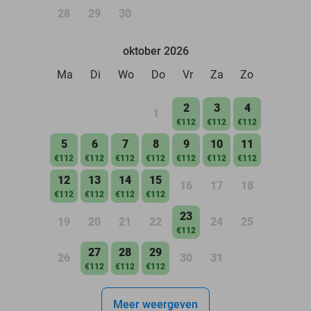
28
29
30
oktober 2026
Ma
Di
Wo
Do
Vr
Za
Zo
2
3
4
1
€112
€112
€112
5
6
7
8
9
10
11
€112
€112
€112
€112
€112
€112
€112
12
13
14
15
16
17
18
€112
€112
€112
€112
23
19
20
21
22
24
25
€112
27
28
29
26
30
31
€112
€112
€112
Meer weergeven