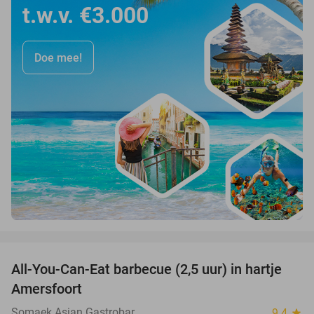
t.w.v. €3.000
Doe mee!
favorite_border
All-You-Can-Eat barbecue (2,5 uur) in hartje
25%
Amersfoort
Somaek Asian Gastrobar
9.4
star