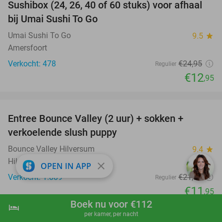
Sushibox (24, 26, 40 of 60 stuks) voor afhaal
48%
bij Umai Sushi To Go
Umai Sushi To Go
9.5
star
Amersfoort
Verkocht: 478
€24
,95
Regulier
€12
,95
favorite_border
Entree Bounce Valley (2 uur) + sokken +
46%
verkoelende slush puppy
Bounce Valley Hilversum
9.4
star
Hilversum (13 km)
close
OPEN IN APP
Verkocht: 1.889
€21
,95
Regulier
€11
,95
Boek nu voor €112
favorite_border
hotel
shopping_cart
Boek nu
navigate_next
per kamer, per nacht