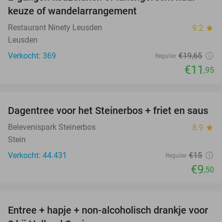
39%
keuze of wandelarrangement
Restaurant Ninety Leusden
9.2
star
Leusden
Verkocht: 369
€19
,65
Regulier
€11
,95
favorite_border
Dagentree voor het Steinerbos + friet en saus
37%
Belevenispark Steinerbos
8.9
star
Stein
Verkocht: 44.431
€15
Regulier
€9
,50
favorite_border
Entree + hapje + non-alcoholisch drankje voor
52%