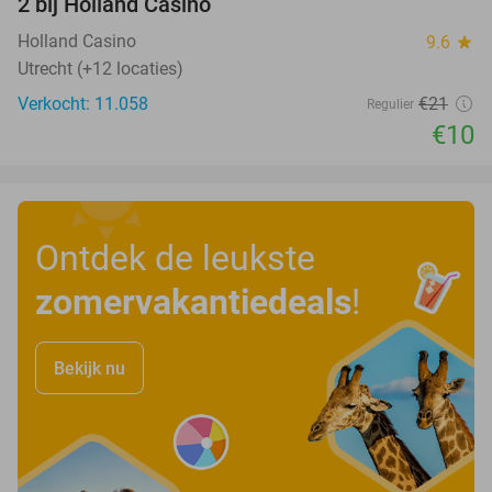
2 bij Holland Casino
Holland Casino
9.6
star
Utrecht (+12 locaties)
Verkocht: 11.058
€21
Regulier
€10
Ontdek de leukste
zomervakantiedeals
!
Bekijk nu