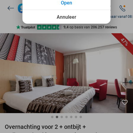
Open
7 dagen per week beschikbaar
10+ miljoen leden
Annuleer
Bereikbaar vanaf 08
9,4
op basis van
206.257 reviews
Ontdek 15.000+ deals
47%
7 dagen per week beschikbaar
10+ miljoen leden
favorite_border
Overnachting voor 2 + ontbijt +