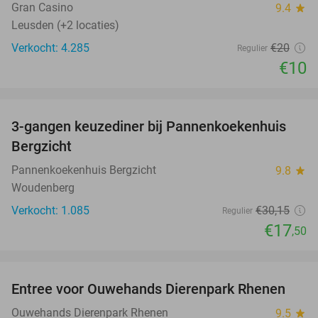
Gran Casino
9.4
star
Leusden (+2 locaties)
Verkocht: 4.285
€20
Regulier
€10
favorite_border
3-gangen keuzediner bij Pannenkoekenhuis
42%
Bergzicht
Pannenkoekenhuis Bergzicht
9.8
star
Woudenberg
Verkocht: 1.085
€30
,15
Regulier
€17
,50
favorite_border
Entree voor Ouwehands Dierenpark Rhenen
19%
Ouwehands Dierenpark Rhenen
9.5
star