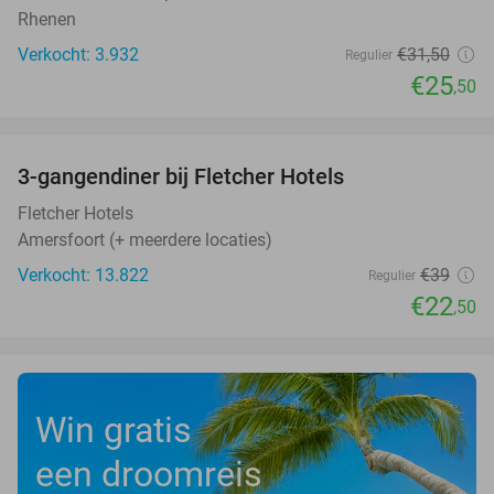
Rhenen
Verkocht: 3.932
€31
,50
Regulier
€25
,50
favorite_border
3-gangendiner bij Fletcher Hotels
42%
Fletcher Hotels
Amersfoort (+ meerdere locaties)
Verkocht: 13.822
€39
Regulier
€22
,50
Win gratis
een droomreis