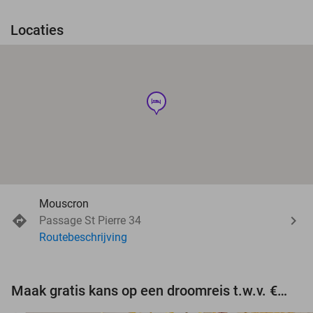
Locaties
hotel
Mouscron
Passage St Pierre 34
Routebeschrijving
Maak gratis kans op een droomreis t.w.v. €3.000!