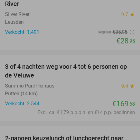
River
Silver River
9.7
star
Leusden
Verkocht: 1.491
€35
,95
Regulier
€28
,95
favorite_border
3 of 4 nachten weg voor 4 tot 6 personen op
de Veluwe
Summio Parc Heihaas
9.4
star
Putten (14 km)
€169
Verkocht: 2.544
,68
Excl. ca. €1,79 p.p.p.n. en €14 p.p. bedlinnen
favorite_border
2-gangen keuzelunch of lunchgerecht naar