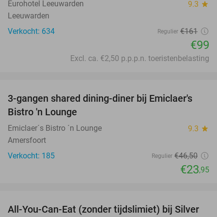
Eurohotel Leeuwarden
9.3
star
Leeuwarden
Verkocht: 634
€161
Regulier
€99
Excl. ca. €2,50 p.p.p.n. toeristenbelasting
favorite_border
3-gangen shared dining-diner bij Emiclaer's
48%
Bistro 'n Lounge
Emiclaer´s Bistro ´n Lounge
9.3
star
Amersfoort
Verkocht: 185
€46
,50
Regulier
€23
,95
favorite_border
All-You-Can-Eat (zonder tijdslimiet) bij Silver
19%