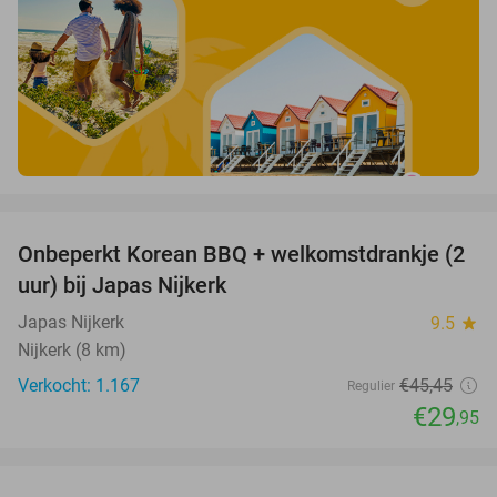
favorite_border
Onbeperkt Korean BBQ + welkomstdrankje (2
34%
uur) bij Japas Nijkerk
Japas Nijkerk
9.5
star
Nijkerk (8 km)
Verkocht: 1.167
€45
,45
Regulier
€29
,95
favorite_border