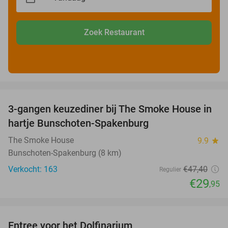
Zoek Restaurant
favorite_border
3-gangen keuzediner bij The Smoke House in
37%
hartje Bunschoten-Spakenburg
The Smoke House
9.9
star
Bunschoten-Spakenburg (8 km)
Verkocht: 163
€47
,40
Regulier
€29
,95
favorite_border
Entree voor het Dolfinarium