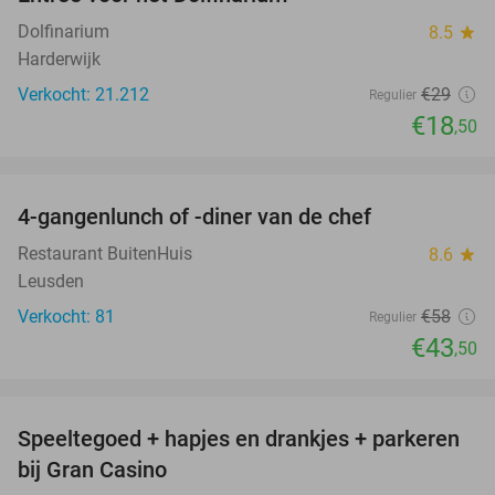
36%
Dolfinarium
8.5
star
Harderwijk
Verkocht: 21.212
€29
Regulier
€18
,50
favorite_border
4-gangenlunch of -diner van de chef
25%
Restaurant BuitenHuis
8.6
star
Leusden
Verkocht: 81
€58
Regulier
€43
,50
favorite_border
Speeltegoed + hapjes en drankjes + parkeren
50%
bij Gran Casino