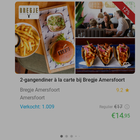
12%
favorite_border
2-gangendiner à la carte bij Bregje Amersfoort
Bregje Amersfoort
9.2
star
Amersfoort
Verkocht: 1.009
€17
Regulier
€14
,95