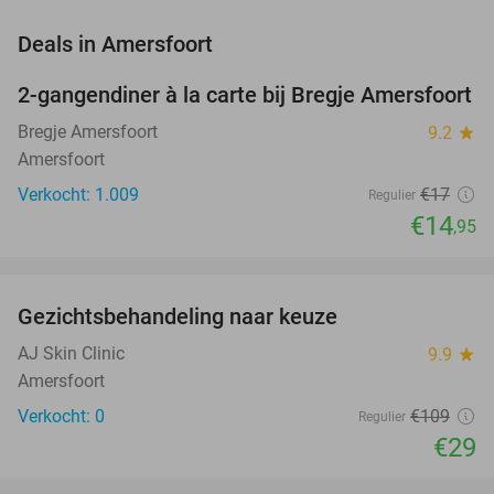
favorite_border
Deals in Amersfoort
2-gangendiner à la carte bij Bregje Amersfoort
12%
Bregje Amersfoort
9.2
star
Amersfoort
Verkocht: 1.009
€17
Regulier
€14
,95
favorite_border
Gezichtsbehandeling naar keuze
73%
NEW
TODAY
AJ Skin Clinic
9.9
star
Amersfoort
Verkocht: 0
€109
Regulier
€29