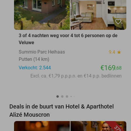
favorite_border
3 of 4 nachten weg voor 4 tot 6 personen op de
Veluwe
Summio Parc Heihaas
9.4
star
Putten (14 km)
€169
Verkocht: 2.544
,68
Excl. ca. €1,79 p.p.p.n. en €14 p.p. bedlinnen
Deals in de buurt van Hotel & Aparthotel
Alizé Mouscron
37%