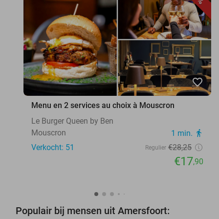
favorite_border
Menu en 2 services au choix à Mouscron
Le Burger Queen by Ben
Mouscron
1 min.
directions_walk
Verkocht: 51
€28
,25
Regulier
€17
,90
Populair bij mensen uit Amersfoort: