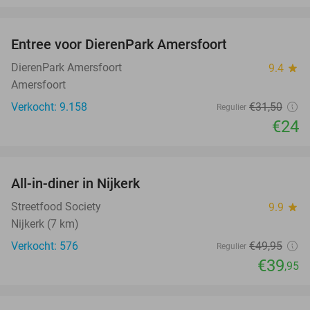
favorite_border
Entree voor DierenPark Amersfoort
24%
DierenPark Amersfoort
9.4
star
Amersfoort
Verkocht: 9.158
€31
,50
Regulier
€24
favorite_border
All-in-diner in Nijkerk
20%
Streetfood Society
9.9
star
Nijkerk (7 km)
Verkocht: 576
€49
,95
Regulier
€39
,95
favorite_border