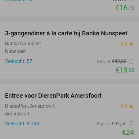
€16
,75
favorite_border
3-gangendiner à la carte bij Banka Nunspeet
53%
NEW
TODAY
Banka Nunspeet
9.3
star
Nunspeet
Verkocht: 57
€42
,60
Regulier
€19
,95
favorite_border
Entree voor DierenPark Amersfoort
24%
DierenPark Amersfoort
9.4
star
Amersfoort
Verkocht: 8.333
€31
,50
Regulier
€24