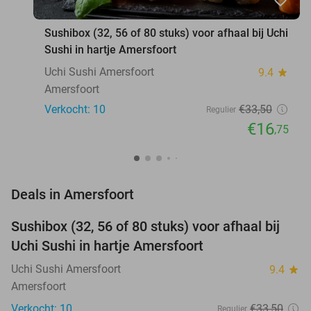
Sushibox (32, 56 of 80 stuks) voor afhaal bij Uchi
Sushi in hartje Amersfoort
Uchi Sushi Amersfoort
9.4
star
Amersfoort
Verkocht: 10
€33
,50
Regulier
€16
,75
favorite_border
Deals in Amersfoort
Sushibox (32, 56 of 80 stuks) voor afhaal bij
50%
NEW
Uchi Sushi in hartje Amersfoort
TODAY
Uchi Sushi Amersfoort
9.4
star
Amersfoort
Verkocht: 10
€33
,50
Regulier