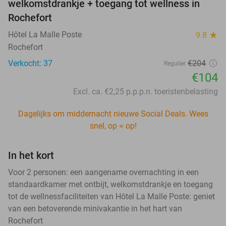
welkomstdrankje + toegang tot wellness in
Rochefort
Hôtel La Malle Poste
9.8
star
Rochefort
Verkocht: 37
€204
Regulier
€104
Excl. ca. €2,25 p.p.p.n. toeristenbelasting
Dagelijks om middernacht nieuwe Social Deals. Wees
snel, op = op!
In het kort
Voor 2 personen: een aangename overnachting in een
standaardkamer met ontbijt, welkomstdrankje en toegang
tot de wellnessfaciliteiten van Hôtel La Malle Poste: geniet
van een betoverende minivakantie in het hart van
Rochefort