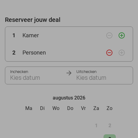
Reserveer jouw deal
remove_circle_outline
add_circle_outline
1
Kamer
remove_circle_outline
add_circle_outline
2
Personen
Inchecken
Uitchecken
Kies datum
Kies datum
augustus 2026
Ma
Di
Wo
Do
Vr
Za
Zo
1
2