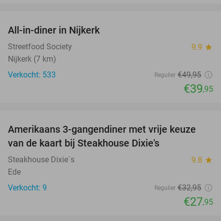
favorite_border
All-in-diner in Nijkerk
20%
Streetfood Society
9.9
star
Nijkerk (7 km)
Verkocht: 533
€49
,95
Regulier
€39
,95
favorite_border
Amerikaans 3-gangendiner met vrije keuze
15%
NEW
van de kaart bij Steakhouse Dixie's
TODAY
Steakhouse Dixie´s
9.8
star
Ede
Verkocht: 9
€32
,95
Regulier
€27
,95
favorite_border