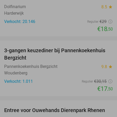
Dolfinarium
8.5
star
Harderwijk
Verkocht: 20.146
€29
Regulier
€18
,50
favorite_border
3-gangen keuzediner bij Pannenkoekenhuis
42%
Bergzicht
Pannenkoekenhuis Bergzicht
9.8
star
Woudenberg
Verkocht: 1.011
€30
,15
Regulier
€17
,50
favorite_border
Entree voor Ouwehands Dierenpark Rhenen
19%