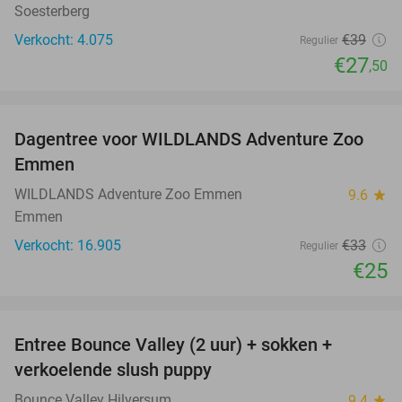
Soesterberg
Verkocht: 4.075
€39
Regulier
€27
,50
favorite_border
Dagentree voor WILDLANDS Adventure Zoo
24%
Emmen
WILDLANDS Adventure Zoo Emmen
9.6
star
Emmen
Verkocht: 16.905
€33
Regulier
€25
favorite_border
Entree Bounce Valley (2 uur) + sokken +
46%
verkoelende slush puppy
Bounce Valley Hilversum
9.4
star