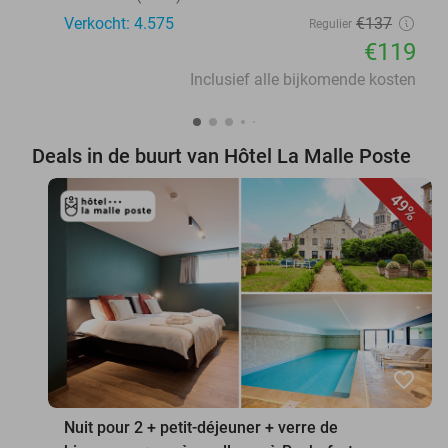
Verkocht: 4.575
€137
Regulier
€119
Inclusief alle bijkomende kosten
Deals in de buurt van Hôtel La Malle Poste
49%
favorite_border
Nuit pour 2 + petit-déjeuner + verre de