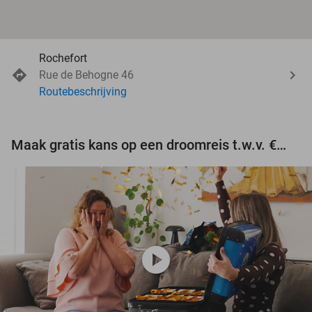
Rochefort
Rue de Behogne 46
Routebeschrijving
Maak gratis kans op een droomreis t.w.v. €3.000!
play_circle