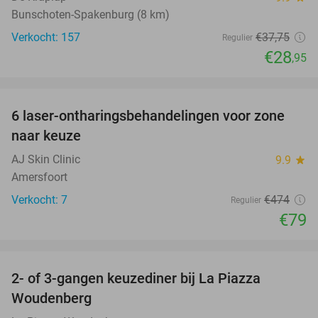
Bunschoten-Spakenburg (8 km)
Verkocht: 157
€37
,75
Regulier
€28
,95
favorite_border
6 laser-ontharingsbehandelingen voor zone
83%
naar keuze
AJ Skin Clinic
9.9
star
Amersfoort
Verkocht: 7
€474
Regulier
€79
favorite_border
2- of 3-gangen keuzediner bij La Piazza
31%
Woudenberg