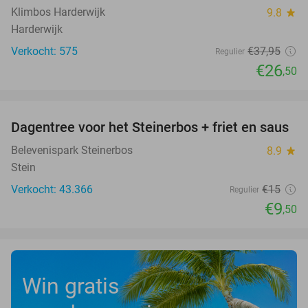
Klimbos Harderwijk
9.8
star
Harderwijk
Verkocht: 575
€37
,95
Regulier
€26
,50
favorite_border
Dagentree voor het Steinerbos + friet en saus
37%
Belevenispark Steinerbos
8.9
star
Stein
Verkocht: 43.366
€15
Regulier
€9
,50
Win gratis