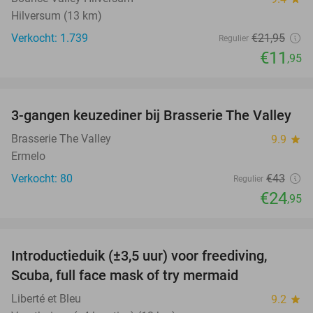
Hilversum (13 km)
Verkocht: 1.739
€21
,95
Regulier
€11
,95
favorite_border
3-gangen keuzediner bij Brasserie The Valley
42%
Brasserie The Valley
9.9
star
Ermelo
Verkocht: 80
€43
Regulier
€24
,95
favorite_border
Introductieduik (±3,5 uur) voor freediving,
73%
Scuba, full face mask of try mermaid
Liberté et Bleu
9.2
star