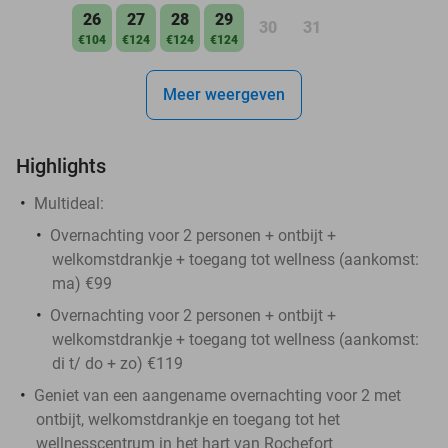
26
27
28
29
30
31
€104
€124
€124
€124
Meer weergeven
Highlights
Multideal:
Overnachting voor 2 personen + ontbijt +
welkomstdrankje + toegang tot wellness (aankomst:
ma) €99
Overnachting voor 2 personen + ontbijt +
welkomstdrankje + toegang tot wellness (aankomst:
di t/ do + zo) €119
Geniet van een aangename overnachting voor 2 met
ontbijt, welkomstdrankje en toegang tot het
wellnesscentrum in het hart van Rochefort