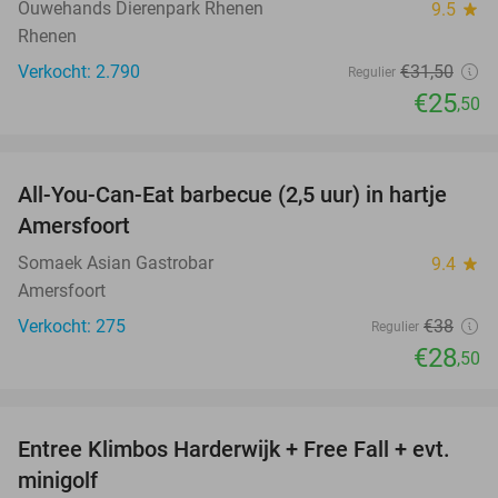
Ouwehands Dierenpark Rhenen
9.5
star
Rhenen
Verkocht: 2.790
€31
,50
Regulier
€25
,50
favorite_border
All-You-Can-Eat barbecue (2,5 uur) in hartje
25%
Amersfoort
Somaek Asian Gastrobar
9.4
star
Amersfoort
Verkocht: 275
€38
Regulier
€28
,50
favorite_border
Entree Klimbos Harderwijk + Free Fall + evt.
30%
minigolf