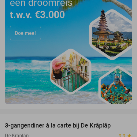
een droomreis
t.w.v. €3.000
Doe mee!
favorite_border
3-gangendiner à la carte bij De Krâplâp
23%
De Krâplâp
9.9
star