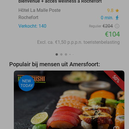
bienvenue + accès wellness à Rochefort
Hôtel La Malle Poste
9.8
star
Rochefort
0 min.
directions_walk
Verkocht: 140
€204
Regulier
€104
Excl. ca. €1,50 p.p.p.n. toeristenbelasting
Populair bij mensen uit Amersfoort:
50%
NEW
TODAY
favorite_border