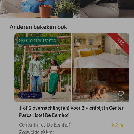
Anderen bekeken ook
13%
favorite_border
1 of 2 overnachting(en) voor 2 + ontbijt in Center
Parcs Hotel De Eemhof
Center Parcs De Eemhof
9.2
star
Zeewolde (9 km)