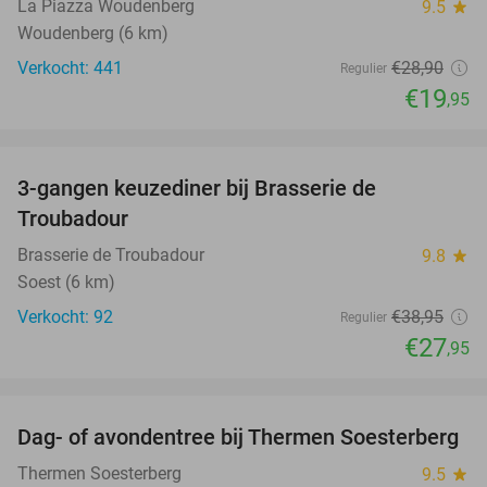
La Piazza Woudenberg
9.5
star
Woudenberg (6 km)
Verkocht: 441
€28
,90
Regulier
€19
,95
favorite_border
3-gangen keuzediner bij Brasserie de
28%
Troubadour
Brasserie de Troubadour
9.8
star
Soest (6 km)
Verkocht: 92
€38
,95
Regulier
€27
,95
favorite_border
Dag- of avondentree bij Thermen Soesterberg
29%
Thermen Soesterberg
9.5
star