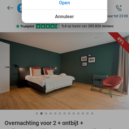
Open
7 dagen per week beschikbaar
10+ miljoen leden
Annuleer
Bereikbaar tot 23:00
9,4
op basis van
205.826 reviews
Ontdek 15.000+ deals
49%
7 dagen per week beschikbaar
10+ miljoen leden
favorite_border
Overnachting voor 2 + ontbijt +