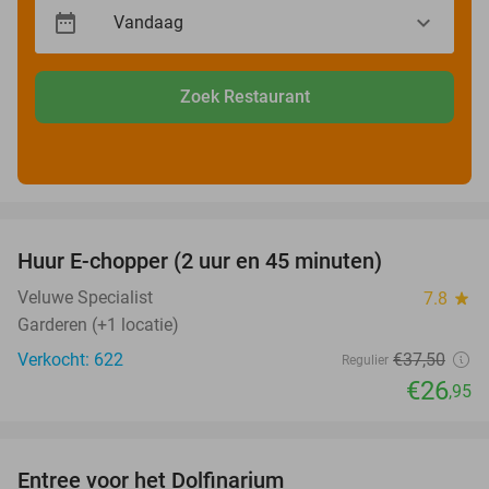
Zoek Restaurant
favorite_border
Huur E-chopper (2 uur en 45 minuten)
28%
Veluwe Specialist
7.8
star
Garderen (+1 locatie)
Verkocht: 622
€37
,50
Regulier
€26
,95
favorite_border
Entree voor het Dolfinarium
36%