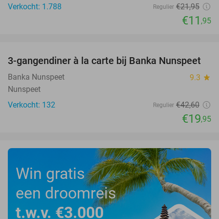
Verkocht: 1.788
€21
,95
Regulier
€11
,95
favorite_border
3-gangendiner à la carte bij Banka Nunspeet
53%
Banka Nunspeet
9.3
star
Nunspeet
Verkocht: 132
€42
,60
Regulier
€19
,95
Win gratis
een droomreis
t.w.v. €3.000