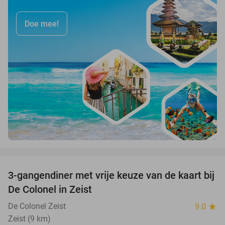
Doe mee!
favorite_border
3-gangendiner met vrije keuze van de kaart bij
33%
De Colonel in Zeist
De Colonel Zeist
9.0
star
Zeist (9 km)