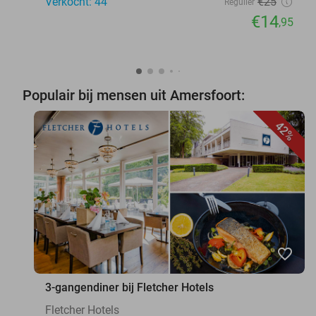
Verkocht: 44
€25
Regulier
€14
,95
Populair bij mensen uit Amersfoort:
42%
favorite_border
3-gangendiner bij Fletcher Hotels
Fletcher Hotels