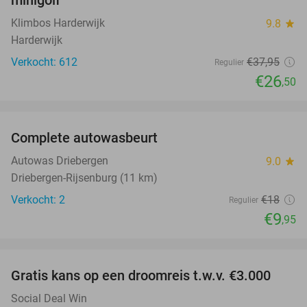
Klimbos Harderwijk
9.8
star
Harderwijk
Verkocht: 612
€37
,95
Regulier
€26
,50
favorite_border
Complete autowasbeurt
45%
NEW
TODAY
Autowas Driebergen
9.0
star
Driebergen-Rijsenburg (11 km)
Verkocht: 2
€18
Regulier
€9
,95
favorite_border
Gratis kans op een droomreis t.w.v. €3.000
Social Deal Win