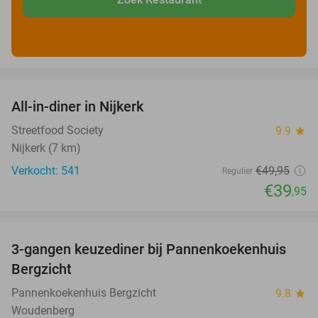
favorite_border
All-in-diner in Nijkerk
20%
Streetfood Society
9.9
star
Nijkerk (7 km)
Verkocht: 541
€49
,95
Regulier
€39
,95
favorite_border
3-gangen keuzediner bij Pannenkoekenhuis
42%
Bergzicht
Pannenkoekenhuis Bergzicht
9.8
star
Woudenberg