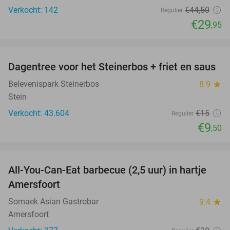
Verkocht: 142
€44
,50
Regulier
€29
,95
favorite_border
Dagentree voor het Steinerbos + friet en saus
37%
Belevenispark Steinerbos
8.9
star
Stein
Verkocht: 43.604
€15
Regulier
€9
,50
favorite_border
All-You-Can-Eat barbecue (2,5 uur) in hartje
25%
Amersfoort
Somaek Asian Gastrobar
9.4
star
Amersfoort