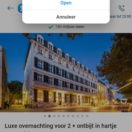
Open
7 dagen per week beschikbaar
Annuleer
Bereikbaar tot 23:00
10+ miljoen leden
9,4
op basis van
205.983 reviews
Ontdek 15.000+ deals
7 dagen per week beschikbaar
10+ miljoen leden
favorite_border
Luxe overnachting voor 2 + ontbijt in hartje