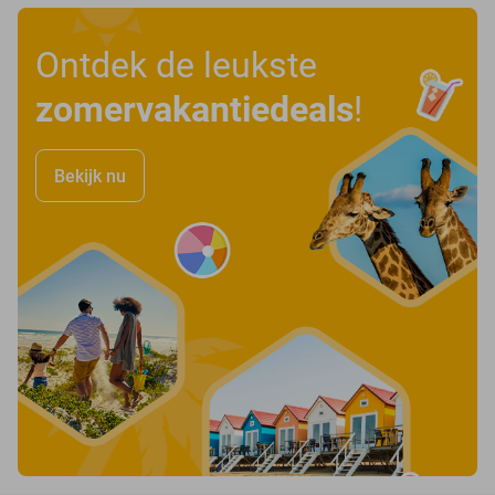
Ontdek de leukste
zomervakantiedeals
!
Bekijk nu