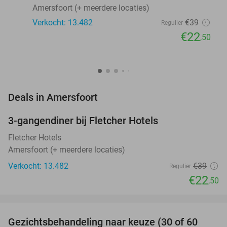
Amersfoort (+ meerdere locaties)
Verkocht: 13.482
€39
Regulier
€22
,50
favorite_border
Deals in Amersfoort
3-gangendiner bij Fletcher Hotels
42%
Fletcher Hotels
Amersfoort (+ meerdere locaties)
Verkocht: 13.482
€39
Regulier
€22
,50
favorite_border
Gezichtsbehandeling naar keuze (30 of 60
55%