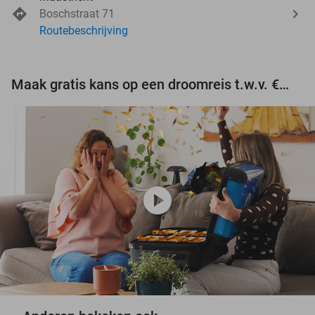
Boschstraat 71
Routebeschrijving
Maak gratis kans op een droomreis t.w.v. €3.000!
play_circle