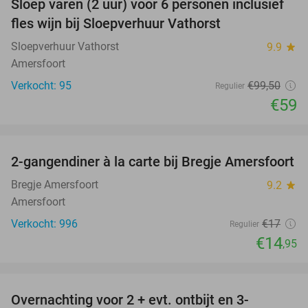
Sloep varen (2 uur) voor 6 personen inclusief
41%
fles wijn bij Sloepverhuur Vathorst
Sloepverhuur Vathorst
9.9
star
Amersfoort
Verkocht: 95
€99
,50
Regulier
€59
favorite_border
2-gangendiner à la carte bij Bregje Amersfoort
12%
Bregje Amersfoort
9.2
star
Amersfoort
Verkocht: 996
€17
Regulier
€14
,95
favorite_border
Overnachting voor 2 + evt. ontbijt en 3-