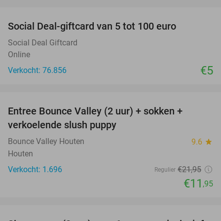
favorite_border
Social Deal-giftcard van 5 tot 100 euro
Social Deal Giftcard
Online
€5
Verkocht: 76.856
favorite_border
Entree Bounce Valley (2 uur) + sokken +
46%
verkoelende slush puppy
Bounce Valley Houten
9.6
star
Houten
Verkocht: 1.696
€21
,95
Regulier
€11
,95
favorite_border