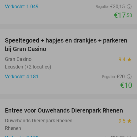
Verkocht: 1.049
€30
,15
Regulier
€17
,50
favorite_border
Speeltegoed + hapjes en drankjes + parkeren
50%
bij Gran Casino
Gran Casino
9.4
star
Leusden (+2 locaties)
Verkocht: 4.181
€20
Regulier
€10
favorite_border
Entree voor Ouwehands Dierenpark Rhenen
19%
Ouwehands Dierenpark Rhenen
9.5
star
Rhenen