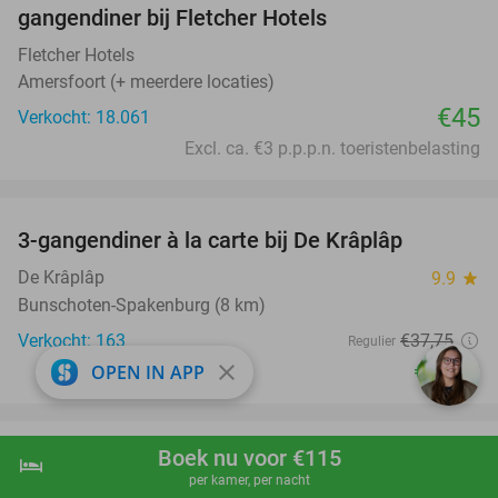
gangendiner bij Fletcher Hotels
Fletcher Hotels
Amersfoort (+ meerdere locaties)
€45
Verkocht: 18.061
Excl. ca. €3 p.p.p.n. toeristenbelasting
favorite_border
3-gangendiner à la carte bij De Krâplâp
23%
De Krâplâp
9.9
star
Bunschoten-Spakenburg (8 km)
Verkocht: 163
€37
,75
Regulier
€28
close
OPEN IN APP
,95
favorite_border
Boek nu voor €115
Entree Sprookjesweken Kinderpretpark
39%
hotel
shopping_cart
Boek nu
navigate_next
per kamer, per nacht
Julianatoren