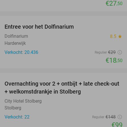
€27
,50
favorite_border
Entree voor het Dolfinarium
36%
Dolfinarium
8.5
star
Harderwijk
Verkocht: 20.436
€29
Regulier
€18
,50
favorite_border
Overnachting voor 2 + ontbijt + late check-out
33%
+ welkomstdrankje in Stolberg
City Hotel Stolberg
Stolberg
Verkocht: 22
€148
Regulier
€99