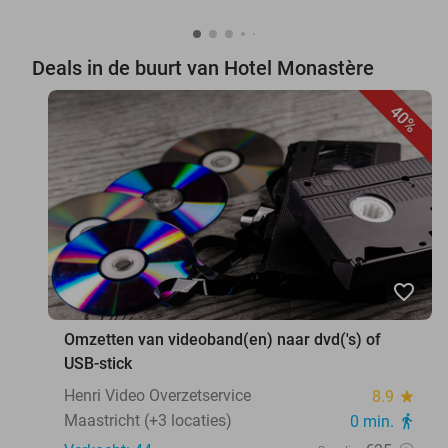
Deals in de buurt van Hotel Monastère
40%
favorite_border
Omzetten van videoband(en) naar dvd('s) of
USB-stick
Henri Video Overzetservice
8.9
star
Maastricht (+3 locaties)
0 min.
directions_walk