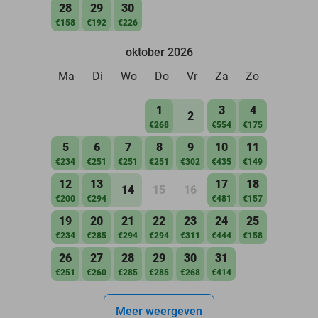
28
29
30
€158
€192
€226
oktober 2026
Ma
Di
Wo
Do
Vr
Za
Zo
1
3
4
2
€268
€554
€175
5
6
7
8
9
10
11
€234
€251
€251
€251
€302
€435
€149
12
13
17
18
14
15
16
€200
€294
€481
€157
19
20
21
22
23
24
25
€234
€285
€294
€294
€311
€444
€158
26
27
28
29
30
31
€251
€260
€285
€285
€268
€414
Meer weergeven