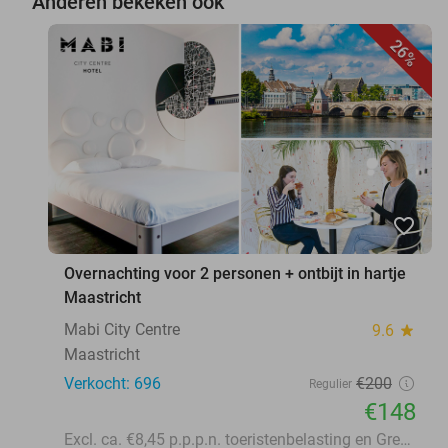
Anderen bekeken ook
26%
favorite_border
Overnachting voor 2 personen + ontbijt in hartje
Maastricht
Mabi City Centre
9.6
star
Maastricht
Verkocht: 696
€200
Regulier
€148
Excl. ca. €8,45 p.p.p.n. toeristenbelasting en Green Fee