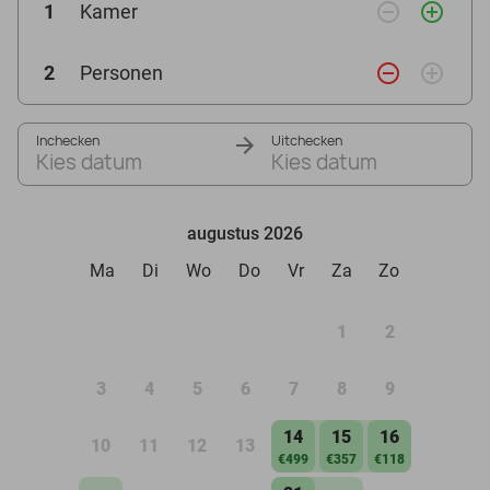
remove_circle_outline
add_circle_outline
1
Kamer
remove_circle_outline
add_circle_outline
2
Personen
Inchecken
Uitchecken
Kies datum
Kies datum
augustus 2026
Ma
Di
Wo
Do
Vr
Za
Zo
1
2
3
4
5
6
7
8
9
14
15
16
10
11
12
13
€499
€357
€118