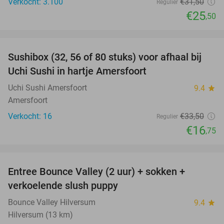
Verkocht: 3.100
€31
,50
Regulier
€25
,50
favorite_border
Sushibox (32, 56 of 80 stuks) voor afhaal bij
50%
Uchi Sushi in hartje Amersfoort
Uchi Sushi Amersfoort
9.4
star
Amersfoort
Verkocht: 16
€33
,50
Regulier
€16
,75
favorite_border
Entree Bounce Valley (2 uur) + sokken +
46%
verkoelende slush puppy
Bounce Valley Hilversum
9.4
star
Hilversum (13 km)