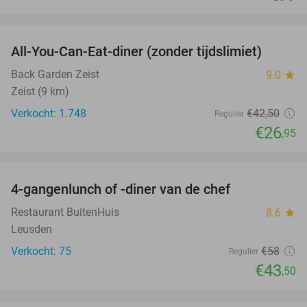
favorite_border
All-You-Can-Eat-diner (zonder tijdslimiet)
37%
Back Garden Zeist
9.0
star
Zeist (9 km)
Verkocht: 1.748
€42
,50
Regulier
€26
,95
favorite_border
4-gangenlunch of -diner van de chef
25%
Restaurant BuitenHuis
8.6
star
Leusden
Verkocht: 75
€58
Regulier
€43
,50