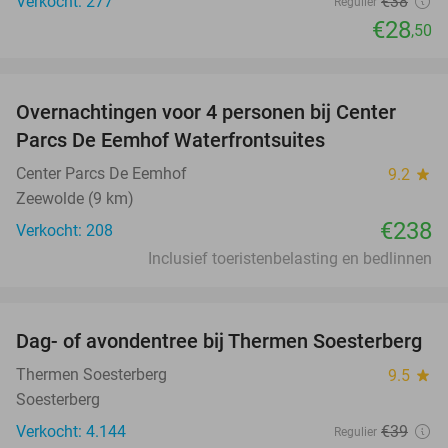
Verkocht: 277
€38
Regulier
€28
,50
favorite_border
Overnachtingen voor 4 personen bij Center
Parcs De Eemhof Waterfrontsuites
Center Parcs De Eemhof
9.2
star
Zeewolde (9 km)
€238
Verkocht: 208
Inclusief toeristenbelasting en bedlinnen
favorite_border
Dag- of avondentree bij Thermen Soesterberg
29%
Thermen Soesterberg
9.5
star
Soesterberg
Verkocht: 4.144
€39
Regulier