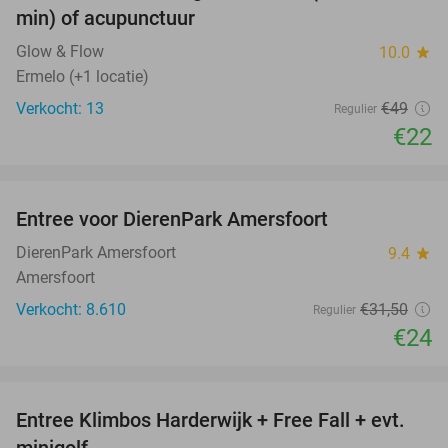
NEW
min) of acupunctuur
TODAY
Glow & Flow
10.0
star
Ermelo (+1 locatie)
Verkocht: 13
€49
Regulier
€22
favorite_border
Entree voor DierenPark Amersfoort
24%
DierenPark Amersfoort
9.4
star
Amersfoort
Verkocht: 8.610
€31
,50
Regulier
€24
favorite_border
Entree Klimbos Harderwijk + Free Fall + evt.
30%
minigolf