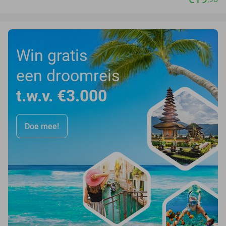
Win gratis
een droomreis
t.w.v. €3.000
Doe mee!