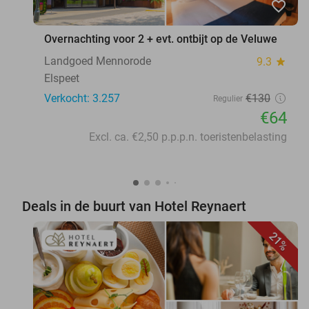
favorite_border
Overnachting voor 2 + evt. ontbijt op de Veluwe
Landgoed Mennorode
9.3
star
Elspeet
Verkocht: 3.257
€130
Regulier
€64
Excl. ca. €2,50 p.p.p.n. toeristenbelasting
Deals in de buurt van Hotel Reynaert
21%