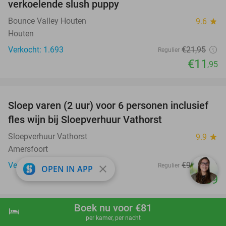
verkoelende slush puppy
Bounce Valley Houten
9.6
star
Houten
Verkocht: 1.693
€21
,95
Regulier
€11
,95
favorite_border
Sloep varen (2 uur) voor 6 personen inclusief
41%
fles wijn bij Sloepverhuur Vathorst
Sloepverhuur Vathorst
9.9
star
Amersfoort
Verkocht: 95
€99
,50
Regulier
close
OPEN IN APP
€59
favorite_border
Boek nu voor €81
hotel
shopping_cart
Boek nu
navigate_next
per kamer, per nacht
2-gangendiner à la carte bij Bregje Amersfoort
12%