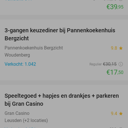
€39
,95
favorite_border
3-gangen keuzediner bij Pannenkoekenhuis
42%
Bergzicht
Pannenkoekenhuis Bergzicht
9.8
star
Woudenberg
Verkocht: 1.042
€30
,15
Regulier
€17
,50
favorite_border
Speeltegoed + hapjes en drankjes + parkeren
50%
bij Gran Casino
Gran Casino
9.4
star
Leusden (+2 locaties)