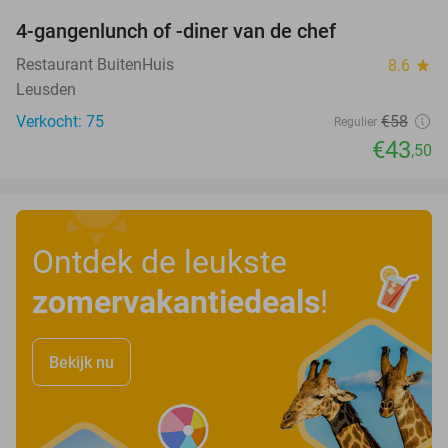
4-gangenlunch of -diner van de chef
25%
Restaurant BuitenHuis
8.6
star
Leusden
Verkocht: 75
€58
Regulier
€43
,50
Ontdek de leukste
zomervakantiedeals
!
Bekijk nu