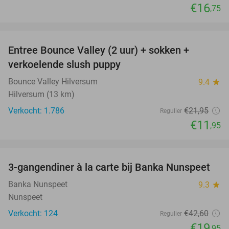
€16
,75
favorite_border
Entree Bounce Valley (2 uur) + sokken +
46%
verkoelende slush puppy
Bounce Valley Hilversum
9.4
star
Hilversum (13 km)
Verkocht: 1.786
€21
,95
Regulier
€11
,95
favorite_border
3-gangendiner à la carte bij Banka Nunspeet
53%
Banka Nunspeet
9.3
star
Nunspeet
Verkocht: 124
€42
,60
Regulier
€19
,95