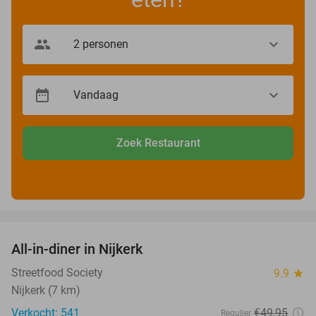
Zoek Restaurant
favorite_border
All-in-diner in Nijkerk
20%
Streetfood Society
9.9
star
Nijkerk (7 km)
Verkocht: 541
€49
,95
Regulier