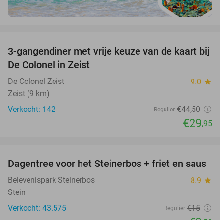
favorite_border
3-gangendiner met vrije keuze van de kaart bij
33%
De Colonel in Zeist
De Colonel Zeist
9.0
star
Zeist (9 km)
Verkocht: 142
€44
,50
Regulier
€29
,95
favorite_border
Dagentree voor het Steinerbos + friet en saus
37%
Belevenispark Steinerbos
8.9
star
Stein
Verkocht: 43.575
€15
Regulier