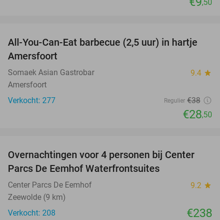
€9
,50
favorite_border
All-You-Can-Eat barbecue (2,5 uur) in hartje
25%
Amersfoort
Somaek Asian Gastrobar
9.4
star
Amersfoort
Verkocht: 277
€38
Regulier
€28
,50
favorite_border
Overnachtingen voor 4 personen bij Center
Parcs De Eemhof Waterfrontsuites
Center Parcs De Eemhof
9.2
star
Zeewolde (9 km)
€238
Verkocht: 208