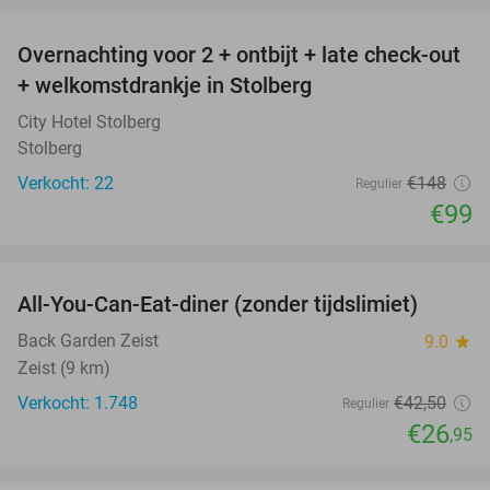
Overnachting voor 2 + ontbijt + late check-out
33%
+ welkomstdrankje in Stolberg
City Hotel Stolberg
Stolberg
Verkocht: 22
€148
Regulier
€99
favorite_border
All-You-Can-Eat-diner (zonder tijdslimiet)
37%
Back Garden Zeist
9.0
star
Zeist (9 km)
Verkocht: 1.748
€42
,50
Regulier
€26
,95
favorite_border