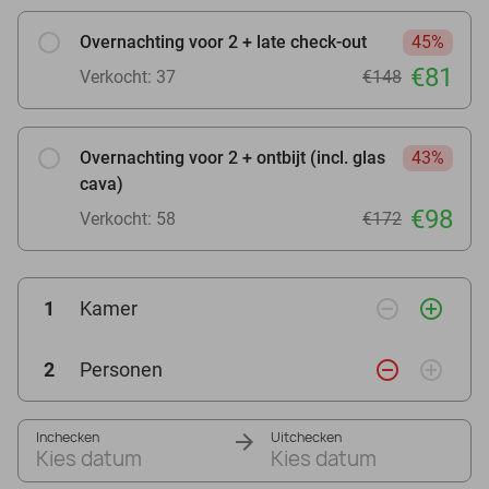
Overnachting voor 2 + late check-out
45%
€81
Verkocht: 37
€148
Overnachting voor 2 + ontbijt (incl. glas
43%
cava)
€98
Verkocht: 58
€172
remove_circle_outline
add_circle_outline
1
Kamer
remove_circle_outline
add_circle_outline
2
Personen
Inchecken
Uitchecken
Kies datum
Kies datum