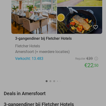
favorite_border
3-gangendiner bij Fletcher Hotels
Fletcher Hotels
Amersfoort (+ meerdere locaties)
Verkocht: 13.483
€39
Regulier
€22
,50
favorite_border
Deals in Amersfoort
3-gangendiner bij Fletcher Hotels