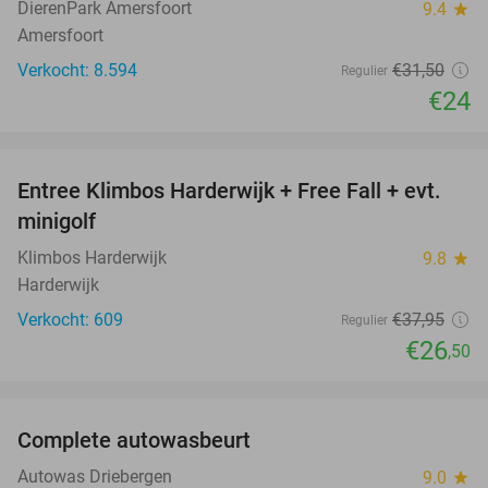
DierenPark Amersfoort
9.4
star
Amersfoort
Verkocht: 8.594
€31
,50
Regulier
€24
favorite_border
Entree Klimbos Harderwijk + Free Fall + evt.
30%
minigolf
Klimbos Harderwijk
9.8
star
Harderwijk
Verkocht: 609
€37
,95
Regulier
€26
,50
favorite_border
Complete autowasbeurt
45%
NEW
TODAY
Autowas Driebergen
9.0
star