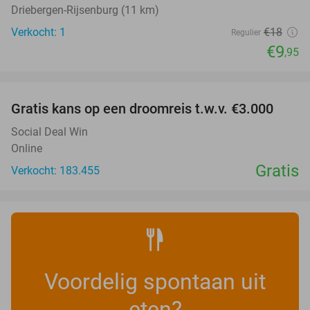
Driebergen-Rijsenburg (11 km)
Verkocht: 1
€18
Regulier
€9
,95
favorite_border
Gratis kans op een droomreis t.w.v. €3.000
Social Deal Win
Online
Gratis
Verkocht: 183.455
Voordelig spontaan uit
eten?