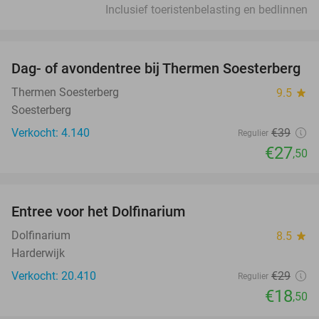
Inclusief toeristenbelasting en bedlinnen
favorite_border
Dag- of avondentree bij Thermen Soesterberg
29%
Thermen Soesterberg
9.5
star
Soesterberg
Verkocht: 4.140
€39
Regulier
€27
,50
favorite_border
Entree voor het Dolfinarium
36%
Dolfinarium
8.5
star
Harderwijk
Verkocht: 20.410
€29
Regulier
€18
,50
favorite_border