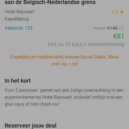
aan de Belgisch-Nederlandse grens
Hotel Reynaert
9.8
star
Kapellebrug
Verkocht: 133
€148
Regulier
€81
Excl. ca. €2 p.p.p.n. toeristenbelasting
Dagelijks om middernacht nieuwe Social Deals. Wees
snel, op = op!
In het kort
Voor 2 personen: geniet van een zalige overnachting in een
superior-kamer bij Hotel Reynaert, inclusief ontbijt met een
glas cava of late check-out
Reserveer jouw deal