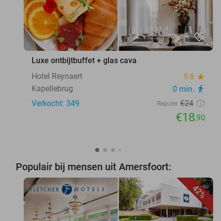
favorite_border
Luxe ontbijtbuffet + glas cava
Hotel Reynaert
9.8
star
Kapellebrug
0 min.
directions_walk
Verkocht: 349
€24
Regulier
€18
,90
Populair bij mensen uit Amersfoort:
42%