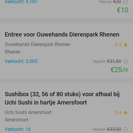
Verkocht: 4.181
€20
Regulier
€10
favorite_border
Entree voor Ouwehands Dierenpark Rhenen
19%
Ouwehands Dierenpark Rhenen
9.5
star
Rhenen
Verkocht: 3.065
€31
,50
Regulier
€25
,50
favorite_border
Sushibox (32, 56 of 80 stuks) voor afhaal bij
50%
Uchi Sushi in hartje Amersfoort
Uchi Sushi Amersfoort
9.4
star
Amersfoort
Verkocht: 16
€33
,50
Regulier