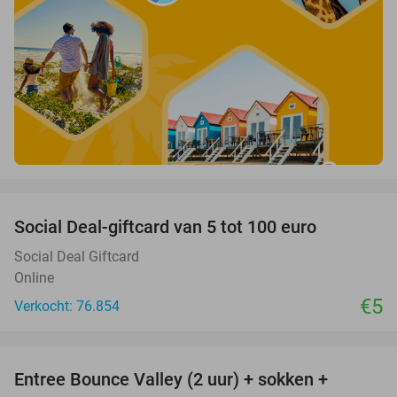
favorite_border
Social Deal-giftcard van 5 tot 100 euro
Social Deal Giftcard
Online
€5
Verkocht: 76.854
favorite_border
Entree Bounce Valley (2 uur) + sokken +
46%