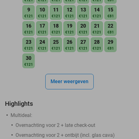
9
10
11
12
13
14
15
€121
€121
€121
€121
€121
€121
€81
16
17
18
19
20
21
22
€121
€121
€121
€121
€121
€121
€81
23
24
25
26
27
28
29
€121
€121
€121
€121
€121
€121
€81
30
€121
Meer weergeven
Highlights
Multideal:
Overnachting voor 2 + late check-out
Overnachting voor 2 + ontbijt (incl. glas cava)