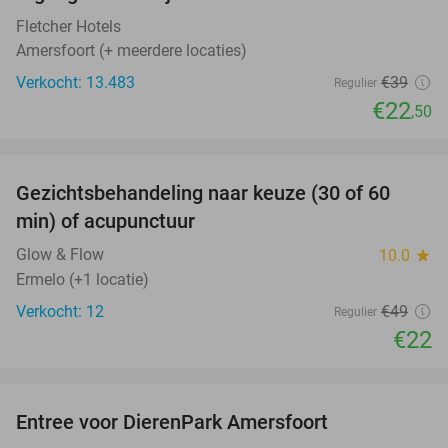
42%
Fletcher Hotels
Amersfoort (+ meerdere locaties)
Verkocht: 13.483
€39
Regulier
€22
,50
favorite_border
Gezichtsbehandeling naar keuze (30 of 60
55%
NEW
min) of acupunctuur
TODAY
Glow & Flow
10.0
star
Ermelo (+1 locatie)
Verkocht: 12
€49
Regulier
€22
favorite_border
Entree voor DierenPark Amersfoort
24%