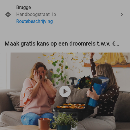
Brugge
Handboogstraat 1b
Routebeschrijving
Maak gratis kans op een droomreis t.w.v. €3.000!
play_circle