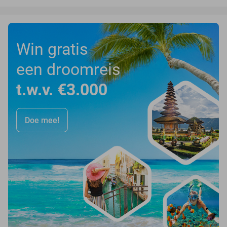
Win gratis
een droomreis
t.w.v. €3.000
Doe mee!