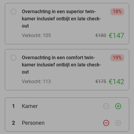
Overnachting in een superior twin-
18%
kamer inclusief ontbijt en late check-
out
€147
Verkocht: 105
€180
Overnachting in een comfort twin-
19%
kamer inclusief ontbijt en late check-
out
€142
Verkocht: 113
€175
remove_circle_outline
add_circle_outline
1
Kamer
remove_circle_outline
add_circle_outline
2
Personen