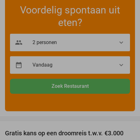
Voordelig spontaan uit
eten?
Zoek Restaurant
favorite_border
Gratis kans op een droomreis t.w.v. €3.000