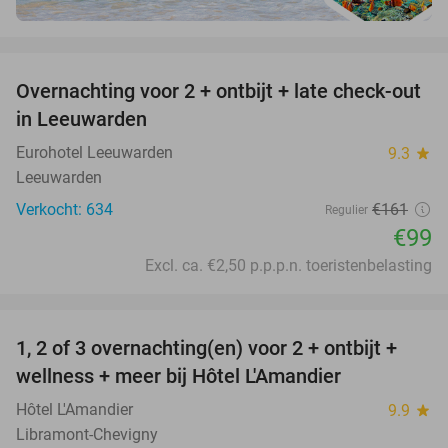
favorite_border
Overnachting voor 2 + ontbijt + late check-out
39%
in Leeuwarden
Eurohotel Leeuwarden
9.3
star
Leeuwarden
Verkocht: 634
€161
Regulier
€99
Excl. ca. €2,50 p.p.p.n. toeristenbelasting
favorite_border
1, 2 of 3 overnachting(en) voor 2 + ontbijt +
32%
NEW
wellness + meer bij Hôtel L'Amandier
TODAY
Hôtel L'Amandier
9.9
star
Libramont-Chevigny