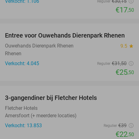
Verkocht: 1.106
€30
,15
Regulier
€17
,50
favorite_border
Entree voor Ouwehands Dierenpark Rhenen
19%
Ouwehands Dierenpark Rhenen
9.5
star
Rhenen
Verkocht: 4.045
€31
,50
Regulier
€25
,50
favorite_border
3-gangendiner bij Fletcher Hotels
42%
Fletcher Hotels
Amersfoort (+ meerdere locaties)
Verkocht: 13.853
€39
Regulier
€22
,50