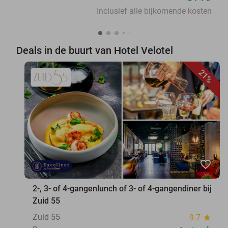
Inclusief alle bijkomende kosten
Deals in de buurt van Hotel Velotel
21%
favorite_border
2-, 3- of 4-gangenlunch of 3- of 4-gangendiner bij
Zuid 55
Zuid 55
9.7
star