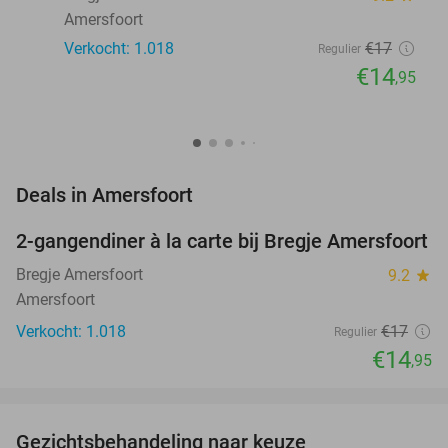
Amersfoort
Verkocht: 1.018
€17
Regulier
€14
,95
favorite_border
Deals in Amersfoort
2-gangendiner à la carte bij Bregje Amersfoort
12%
Bregje Amersfoort
9.2
star
Amersfoort
Verkocht: 1.018
€17
Regulier
€14
,95
favorite_border
Gezichtsbehandeling naar keuze