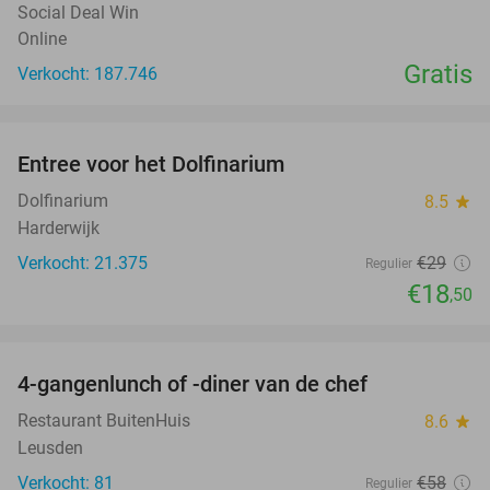
Social Deal Win
Online
Gratis
Verkocht: 187.746
favorite_border
Entree voor het Dolfinarium
36%
Dolfinarium
8.5
star
Harderwijk
Verkocht: 21.375
€29
Regulier
€18
,50
favorite_border
4-gangenlunch of -diner van de chef
25%
Restaurant BuitenHuis
8.6
star
Leusden
Verkocht: 81
€58
Regulier