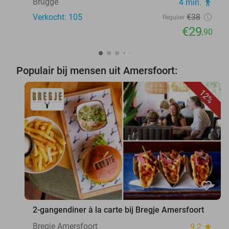
Brugge
4 min.
directions_walk
Verkocht: 105
€38
Regulier
€29
,90
Populair bij mensen uit Amersfoort:
12%
favorite_border
2-gangendiner à la carte bij Bregje Amersfoort
Bregje Amersfoort
9.2
star