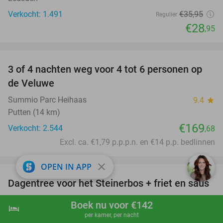
Verkocht: 1.491
€35
,95
Regulier
€28
,95
favorite_border
3 of 4 nachten weg voor 4 tot 6 personen op
de Veluwe
Summio Parc Heihaas
9.4
star
Putten (14 km)
€169
Verkocht: 2.544
,68
Excl. ca. €1,79 p.p.p.n. en €14 p.p. bedlinnen
favorite_border
close
OPEN IN APP
Dagentree voor het Steinerbos + friet en saus
37%
Belevenispark Steinerbos
8.9
star
Boek nu voor €142
hotel
shopping_cart
Boek nu
navigate_next
Stein
per kamer, per nacht