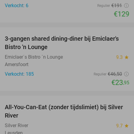
Verkocht: 6
€191
Regulier
€129
favorite_border
3-gangen shared dining-diner bij Emiclaer's
48%
Bistro 'n Lounge
Emiclaer´s Bistro ´n Lounge
9.3
star
Amersfoort
Verkocht: 185
€46
,50
Regulier
€23
,95
favorite_border
All-You-Can-Eat (zonder tijdslimiet) bij Silver
19%
River
Silver River
9.7
star
Leusden