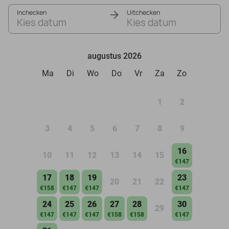
Inchecken
Uitchecken
Kies datum
Kies datum
augustus 2026
Ma
Di
Wo
Do
Vr
Za
Zo
1
2
3
4
5
6
7
8
9
16
10
11
12
13
14
15
€147
17
18
19
23
20
21
22
€158
€147
€147
€147
24
25
26
27
28
30
29
€147
€147
€147
€158
€158
€147