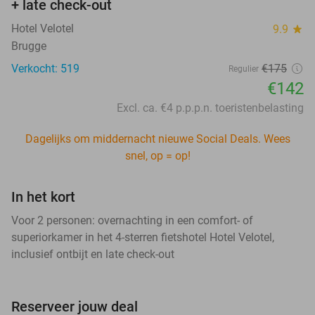
+ late check-out
Hotel Velotel
9.9
star
Brugge
Verkocht: 519
€175
Regulier
€142
Excl. ca. €4 p.p.p.n. toeristenbelasting
Dagelijks om middernacht nieuwe Social Deals. Wees
snel, op = op!
In het kort
Voor 2 personen: overnachting in een comfort- of
superiorkamer in het 4-sterren fietshotel Hotel Velotel,
inclusief ontbijt en late check-out
Reserveer jouw deal