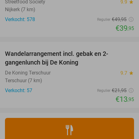
Streetfood Society
9.9
star
Nijkerk (7 km)
Verkocht: 578
€49
,95
Regulier
€39
,95
favorite_border
Wandelarrangement incl. gebak en 2-
36%
gangenlunch bij De Koning
De Koning Terschuur
9.7
star
Terschuur (7 km)
Verkocht: 57
€21
,95
Regulier
€13
,95