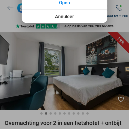
Open
7 dagen per week beschikbaar
10+ miljoen leden
Annuleer
Bereikbaar tot 21:00
9,4
op basis van
206.283 reviews
Ontdek 15.000+ deals
19%
7 dagen per week beschikbaar
10+ miljoen leden
favorite_border
Overnachting voor 2 in een fietshotel + ontbijt