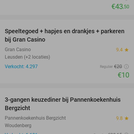
€43
,50
favorite_border
Speeltegoed + hapjes en drankjes + parkeren
50%
bij Gran Casino
Gran Casino
9.4
star
Leusden (+2 locaties)
Verkocht: 4.297
€20
Regulier
€10
favorite_border
3-gangen keuzediner bij Pannenkoekenhuis
42%
Bergzicht
Pannenkoekenhuis Bergzicht
9.8
star
Woudenberg