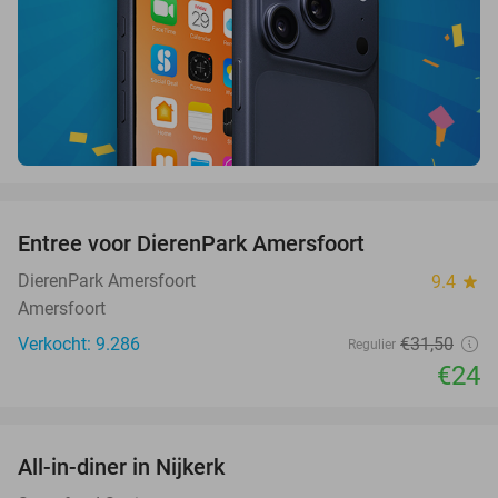
favorite_border
Entree voor DierenPark Amersfoort
24%
DierenPark Amersfoort
9.4
star
Amersfoort
Verkocht: 9.286
€31
,50
Regulier
€24
favorite_border
All-in-diner in Nijkerk
20%