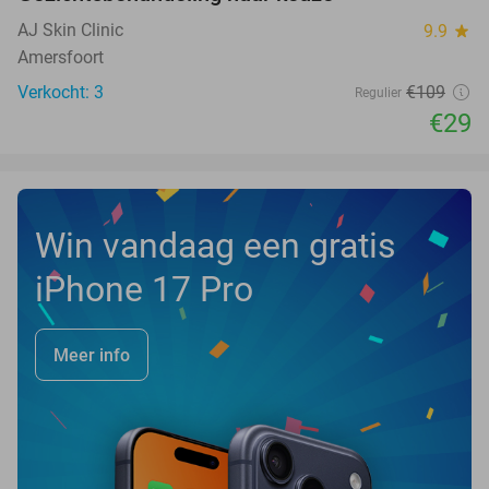
73%
NEW
TODAY
AJ Skin Clinic
9.9
star
Amersfoort
Verkocht: 3
€109
Regulier
€29
Win vandaag een gratis
iPhone 17 Pro
Meer info