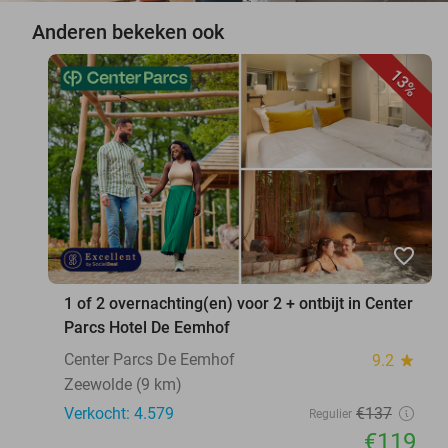
Anderen bekeken ook
13%
favorite_border
1 of 2 overnachting(en) voor 2 + ontbijt in Center
Parcs Hotel De Eemhof
Center Parcs De Eemhof
9.2
star
Zeewolde (9 km)
Verkocht: 4.579
€137
Regulier
€119