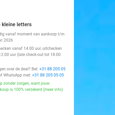
 kleine letters
dig vanaf moment van aankoop t/m
ec 2026
hecken vanaf 14.00 uur, uitchecken
12.00 uur (late check-out tot 18.00
)
gen over de deal? Bel:
+31 88 205 05
f WhatsApp met:
+31 88 205 05 05
p zonder zorgen, want jouw
koop is 100% verzekerd (meer info)