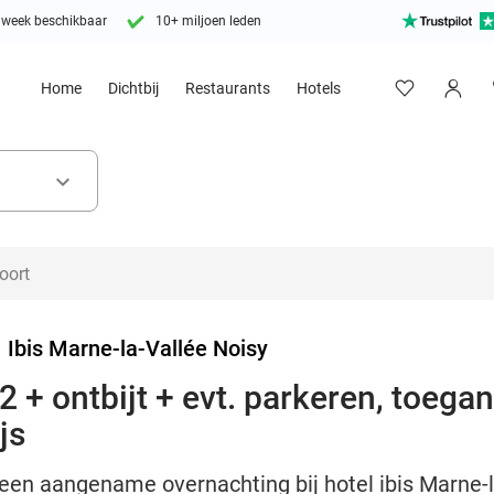
 week beschikbaar
10+ miljoen leden
Home
Dichtbij
Restaurants
Hotels
keyboard_arrow_down
>
Ibis Marne-la-Vallée Noisy
2 + ontbijt + evt. parkeren, toeg
js
een aangename overnachting bij hotel ibis Marne-la