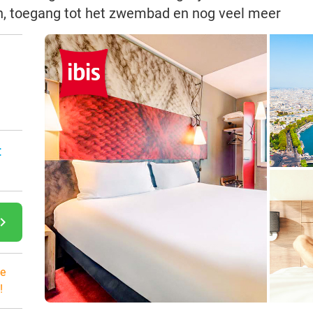
en, toegang tot het zwembad en nog veel meer
:
gate_next
e
!