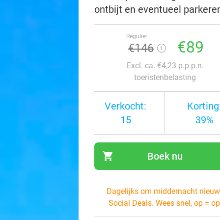
ontbijt en eventueel parker
Regulier
€89
€146
Excl. ca. €4,23 p.p.p.n.
toeristenbelasting
Verkocht:
Korting
15
39%
shopping_cart
Boek nu
navi
Dagelijks om middernacht nieuw
Social Deals. Wees snel, op = op