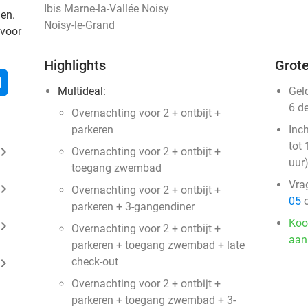
Ibis Marne-la-Vallée Noisy
den.
Noisy-le-Grand
 voor
Highlights
Grote
l
Multideal:
Gel
6 d
Overnachting voor 2 + ontbijt +
parkeren
Inc
tot 
ard_arrow_right
Overnachting voor 2 + ontbijt +
uur
toegang zwembad
Vra
ard_arrow_right
Overnachting voor 2 + ontbijt +
05
o
parkeren + 3-gangendiner
Koo
ard_arrow_right
Overnachting voor 2 + ontbijt +
aan
parkeren + toegang zwembad + late
ard_arrow_right
check-out
Overnachting voor 2 + ontbijt +
parkeren + toegang zwembad + 3-