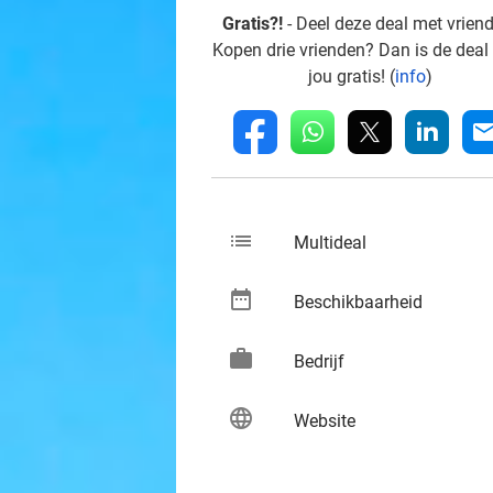
Gratis?!
- Deel deze deal met vrien
Kopen drie vrienden? Dan is de deal
jou gratis! (
info
)
whatsapp
linkedin
fb
mai
list
keybo
Multideal
date_range
keybo
Beschikbaarheid
work
keybo
Bedrijf
language
keybo
Website