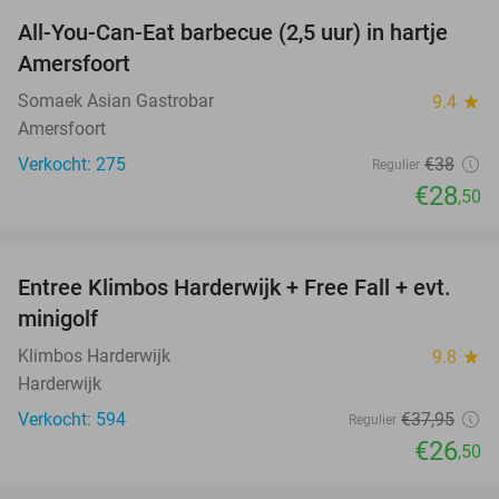
All-You-Can-Eat barbecue (2,5 uur) in hartje
25%
Amersfoort
Somaek Asian Gastrobar
9.4
star
Amersfoort
Verkocht: 275
€38
Regulier
€28
,50
favorite_border
Entree Klimbos Harderwijk + Free Fall + evt.
30%
minigolf
Klimbos Harderwijk
9.8
star
Harderwijk
Verkocht: 594
€37
,95
Regulier
€26
,50
favorite_border