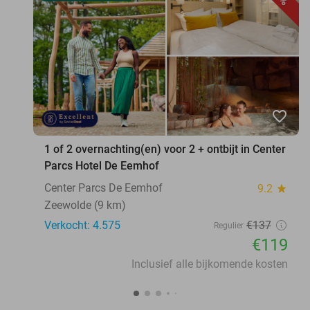
favorite_border
1 of 2 overnachting(en) voor 2 + ontbijt in Center
Parcs Hotel De Eemhof
Center Parcs De Eemhof
9.2
star
Zeewolde (9 km)
Verkocht: 4.575
€137
Regulier
€119
Inclusief alle bijkomende kosten