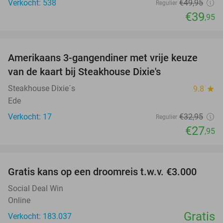
Verkocht: 538
€49
,95
Regulier
€39
,95
favorite_border
Amerikaans 3-gangendiner met vrije keuze
15%
NEW
van de kaart bij Steakhouse Dixie's
TODAY
Steakhouse Dixie´s
9.8
star
Ede
Verkocht: 17
€32
,95
Regulier
€27
,95
favorite_border
Gratis kans op een droomreis t.w.v. €3.000
Social Deal Win
Online
Gratis
Verkocht: 183.037