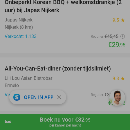
Onbeperkt Korean BBQ + welkomstdrankje (2
34%
uur) bij Japas Nijkerk
Japas Nijkerk
9.5
star
Nijkerk (8 km)
Verkocht: 1.133
€45
,45
Regulier
€29
,95
favorite_border
All-You-Can-Eat-diner (zonder tijdslimiet)
20%
Lili Lou Asian Bistrobar
9.8
star
Ermelo
Verkocht: 872
€39
,95
Regulier
close
OPEN IN APP
€31
,95
favorite_border
Boek nu voor €82
,95
hotel
shopping_cart
Boek nu
navigate_next
3-gangendiner bij Fletcher Hotels
per kamer, per nacht
42%