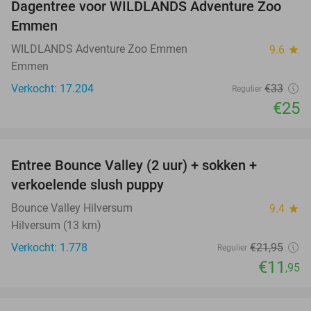
Dagentree voor WILDLANDS Adventure Zoo
24%
Emmen
WILDLANDS Adventure Zoo Emmen
9.6
star
Emmen
Verkocht: 17.204
€33
Regulier
€25
favorite_border
Entree Bounce Valley (2 uur) + sokken +
46%
verkoelende slush puppy
Bounce Valley Hilversum
9.4
star
Hilversum (13 km)
Verkocht: 1.778
€21
,95
Regulier
€11
,95
favorite_border