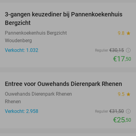
3-gangen keuzediner bij Pannenkoekenhuis
42%
Bergzicht
Pannenkoekenhuis Bergzicht
9.8
star
Woudenberg
Verkocht: 1.032
€30
,15
Regulier
€17
,50
favorite_border
Entree voor Ouwehands Dierenpark Rhenen
19%
Ouwehands Dierenpark Rhenen
9.5
star
Rhenen
Verkocht: 2.958
€31
,50
Regulier
€25
,50
favorite_border