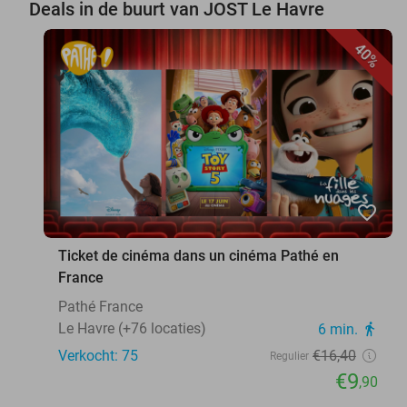
Deals in de buurt van JOST Le Havre
40%
favorite_border
Ticket de cinéma dans un cinéma Pathé en
France
Pathé France
Le Havre (+76 locaties)
6 min.
directions_walk
Verkocht: 75
€16
,40
Regulier
€9
,90