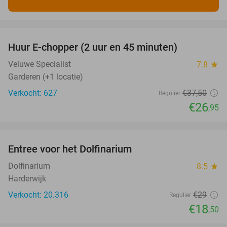
favorite_border
Huur E-chopper (2 uur en 45 minuten)
28%
Veluwe Specialist
7.8
star
Garderen (+1 locatie)
Verkocht: 627
€37
,50
Regulier
€26
,95
favorite_border
Entree voor het Dolfinarium
36%
Dolfinarium
8.5
star
Harderwijk
Verkocht: 20.316
€29
Regulier
€18
,50
favorite_border