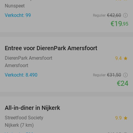
Nunspeet
Verkocht: 99
€42
,60
Regulier
€19
,95
favorite_border
Entree voor DierenPark Amersfoort
24%
DierenPark Amersfoort
9.4
star
Amersfoort
Verkocht: 8.490
€31
,50
Regulier
€24
favorite_border
All-in-diner in Nijkerk
20%
Streetfood Society
9.9
star
Nijkerk (7 km)