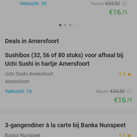
Verkocht: 16
€33
,50
Regulier
€16
,75
favorite_border
Deals in Amersfoort
Sushibox (32, 56 of 80 stuks) voor afhaal bij
50%
NEW
Uchi Sushi in hartje Amersfoort
TODAY
Uchi Sushi Amersfoort
9.4
star
Amersfoort
Verkocht: 16
€33
,50
Regulier
€16
,75
favorite_border
3-gangendiner à la carte bij Banka Nunspeet
53%
NEW
TODAY
Banka Nunspeet
9.3
star