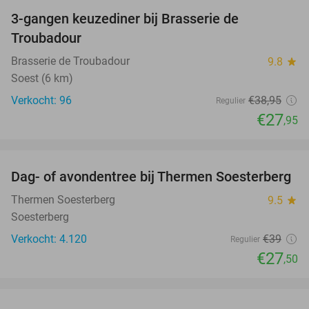
3-gangen keuzediner bij Brasserie de
28%
Troubadour
Brasserie de Troubadour
9.8
star
Soest (6 km)
Verkocht: 96
€38
,95
Regulier
€27
,95
favorite_border
Dag- of avondentree bij Thermen Soesterberg
29%
Thermen Soesterberg
9.5
star
Soesterberg
Verkocht: 4.120
€39
Regulier
€27
,50
favorite_border