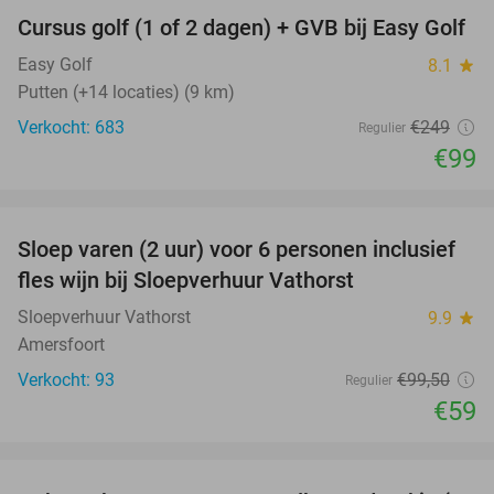
Cursus golf (1 of 2 dagen) + GVB bij Easy Golf
60%
Easy Golf
8.1
star
Putten (+14 locaties) (9 km)
Verkocht: 683
€249
Regulier
€99
favorite_border
Sloep varen (2 uur) voor 6 personen inclusief
41%
fles wijn bij Sloepverhuur Vathorst
Sloepverhuur Vathorst
9.9
star
Amersfoort
Verkocht: 93
€99
,50
Regulier
€59
favorite_border