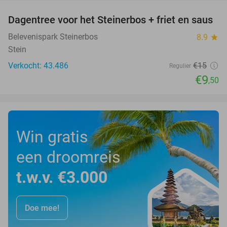
Dagentree voor het Steinerbos + friet en saus
37%
Belevenispark Steinerbos
8.9
star
Stein
Verkocht: 43.486
€15
Regulier
€9
,50
Win gratis
een droomreis
t.w.v. €3.000
Doe mee!