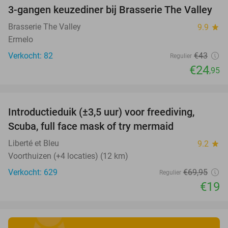
3-gangen keuzediner bij Brasserie The Valley
42%
Brasserie The Valley
9.9
star
Ermelo
Verkocht: 82
€43
Regulier
€24
,95
favorite_border
Introductieduik (±3,5 uur) voor freediving,
73%
Scuba, full face mask of try mermaid
Liberté et Bleu
9.2
star
Voorthuizen (+4 locaties) (12 km)
Verkocht: 629
€69
,95
Regulier
€19