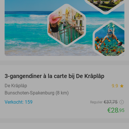
favorite_border
3-gangendiner à la carte bij De Krâplâp
23%
De Krâplâp
9.9
star
Bunschoten-Spakenburg (8 km)
Verkocht: 159
€37
,75
Regulier
€28
,95
favorite_border