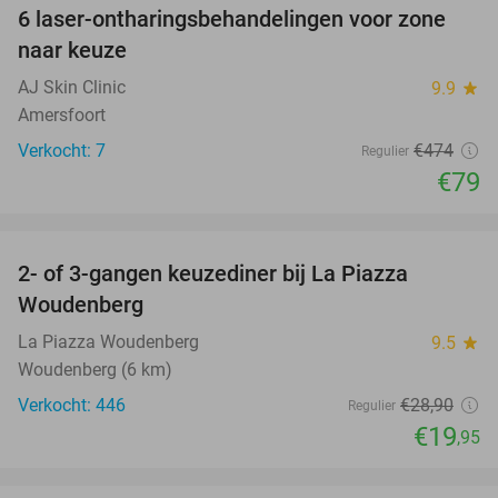
6 laser-ontharingsbehandelingen voor zone
83%
naar keuze
AJ Skin Clinic
9.9
star
Amersfoort
Verkocht: 7
€474
Regulier
€79
favorite_border
2- of 3-gangen keuzediner bij La Piazza
31%
Woudenberg
La Piazza Woudenberg
9.5
star
Woudenberg (6 km)
Verkocht: 446
€28
,90
Regulier
€19
,95
favorite_border