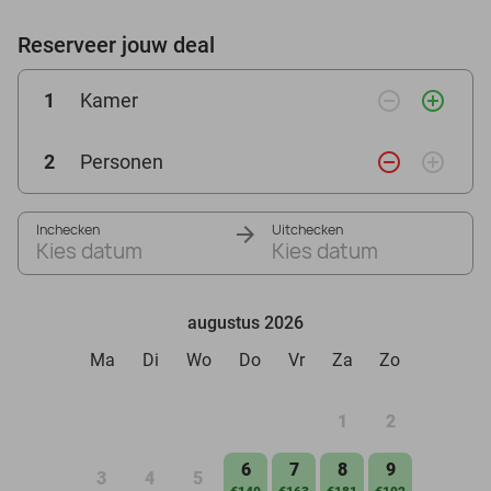
Reserveer jouw deal
remove_circle_outline
add_circle_outline
1
Kamer
remove_circle_outline
add_circle_outline
2
Personen
Inchecken
Uitchecken
Kies datum
Kies datum
augustus 2026
Ma
Di
Wo
Do
Vr
Za
Zo
1
2
6
7
8
9
3
4
5