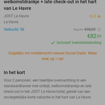
welkomstdrankje + late check-out in het hart
van Le Havre
JOST Le Havre
10.0
star
Le Havre
Verkocht: 56
€98,09
Regulier
€82
,95
Inclusief toeristenbelasting
Dagelijks om middernacht nieuwe Social Deals. Wees
snel, op = op!
In het kort
Voor 2 personen: een heerlijke overnachting in een
standaardkamer met ontbijt, welkomstdrankje en late
check-out in het JOST Le Havre hotel, geniet van een
onvergetelijke korte vakantie in het hart van Le Havre