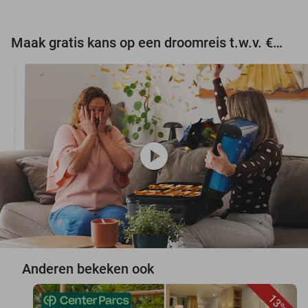
Maak gratis kans op een droomreis t.w.v. €3.000!
play_circle
Anderen bekeken ook
13%