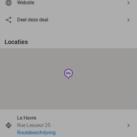
Website
Deel deze deal
Locaties
hotel
Le Havre
Rue Lesueur 25
Routebeschrijving