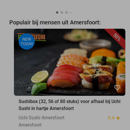
Populair bij mensen uit Amersfoort:
50%
NEW
TODAY
favorite_border
Sushibox (32, 56 of 80 stuks) voor afhaal bij Uchi
Sushi in hartje Amersfoort
Uchi Sushi Amersfoort
9.4
star
Amersfoort