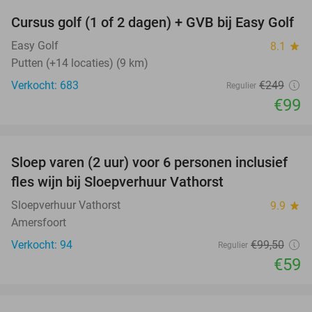
Cursus golf (1 of 2 dagen) + GVB bij Easy Golf
60%
Easy Golf
8.1
star
Putten (+14 locaties) (9 km)
Verkocht: 683
€249
Regulier
€99
favorite_border
Sloep varen (2 uur) voor 6 personen inclusief
41%
fles wijn bij Sloepverhuur Vathorst
Sloepverhuur Vathorst
9.9
star
Amersfoort
Verkocht: 94
€99
,50
Regulier
€59
favorite_border