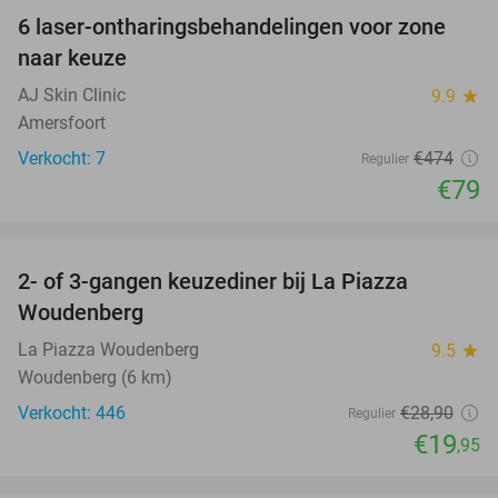
6 laser-ontharingsbehandelingen voor zone
83%
naar keuze
AJ Skin Clinic
9.9
star
Amersfoort
Verkocht: 7
€474
Regulier
€79
favorite_border
2- of 3-gangen keuzediner bij La Piazza
31%
Woudenberg
La Piazza Woudenberg
9.5
star
Woudenberg (6 km)
Verkocht: 446
€28
,90
Regulier
€19
,95
favorite_border