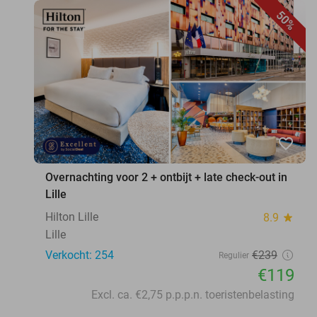
50%
favorite_border
Overnachting voor 2 + ontbijt + late check-out in
Lille
Hilton Lille
8.9
star
Lille
Verkocht: 254
€239
Regulier
€119
Excl. ca. €2,75 p.p.p.n. toeristenbelasting