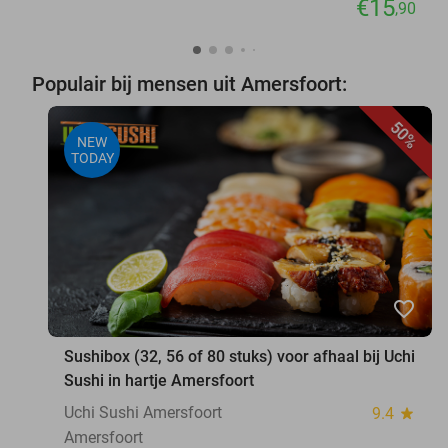
€15
,90
Populair bij mensen uit Amersfoort:
50%
NEW
TODAY
favorite_border
Sushibox (32, 56 of 80 stuks) voor afhaal bij Uchi
Sushi in hartje Amersfoort
Uchi Sushi Amersfoort
9.4
star
Amersfoort