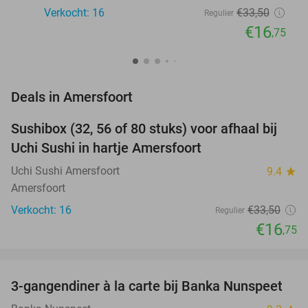
Verkocht: 16
€33
,50
Regulier
€16
,75
favorite_border
Deals in Amersfoort
Sushibox (32, 56 of 80 stuks) voor afhaal bij
50%
NEW
Uchi Sushi in hartje Amersfoort
TODAY
Uchi Sushi Amersfoort
9.4
star
Amersfoort
Verkocht: 16
€33
,50
Regulier
€16
,75
favorite_border
3-gangendiner à la carte bij Banka Nunspeet
53%
NEW
TODAY