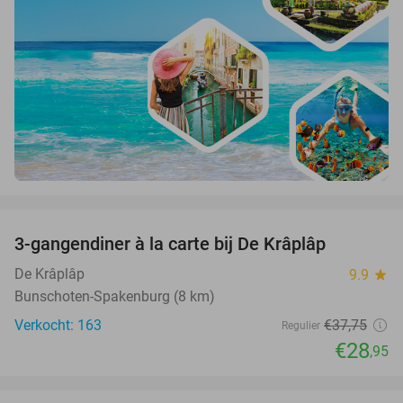
favorite_border
3-gangendiner à la carte bij De Krâplâp
23%
De Krâplâp
9.9
star
Bunschoten-Spakenburg (8 km)
Verkocht: 163
€37
,75
Regulier
€28
,95
favorite_border