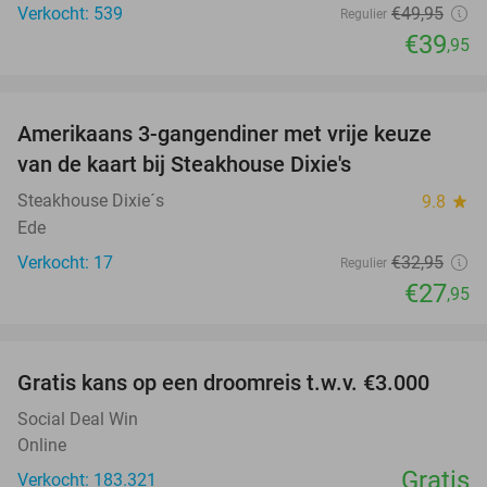
Verkocht: 539
€49
,95
Regulier
€39
,95
favorite_border
Amerikaans 3-gangendiner met vrije keuze
15%
NEW
van de kaart bij Steakhouse Dixie's
TODAY
Steakhouse Dixie´s
9.8
star
Ede
Verkocht: 17
€32
,95
Regulier
€27
,95
favorite_border
Gratis kans op een droomreis t.w.v. €3.000
Social Deal Win
Online
Gratis
Verkocht: 183.321