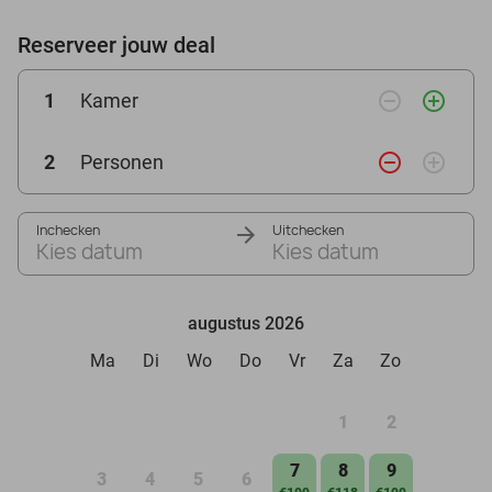
Reserveer jouw deal
remove_circle_outline
add_circle_outline
1
Kamer
remove_circle_outline
add_circle_outline
2
Personen
Inchecken
Uitchecken
Kies datum
Kies datum
augustus 2026
Ma
Di
Wo
Do
Vr
Za
Zo
1
2
7
8
9
3
4
5
6