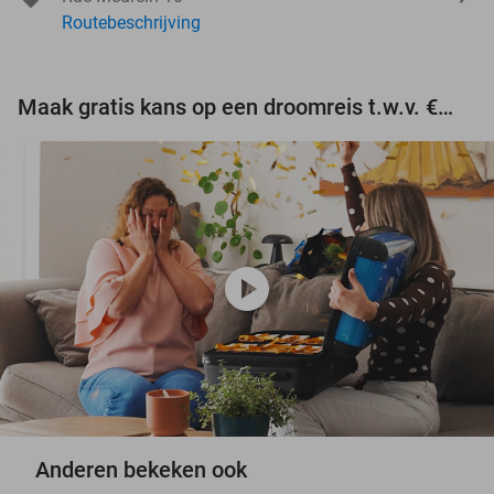
Routebeschrijving
Maak gratis kans op een droomreis t.w.v. €3.000!
play_circle
Anderen bekeken ook