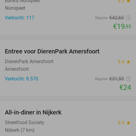
Banka Nunspeet
9.3
star
Nunspeet
Verkocht: 117
€42
,60
Regulier
€19
,95
favorite_border
Entree voor DierenPark Amersfoort
24%
DierenPark Amersfoort
9.4
star
Amersfoort
Verkocht: 8.570
€31
,50
Regulier
€24
favorite_border
All-in-diner in Nijkerk
20%
Streetfood Society
9.9
star
Nijkerk (7 km)