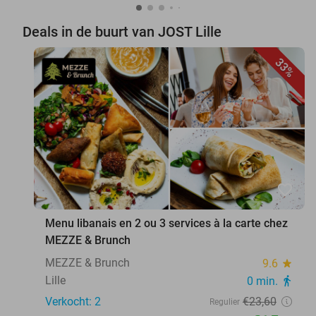
Deals in de buurt van JOST Lille
33%
favorite_border
Menu libanais en 2 ou 3 services à la carte chez
MEZZE & Brunch
MEZZE & Brunch
9.6
star
Lille
0 min.
directions_walk
Verkocht: 2
€23
,60
Regulier