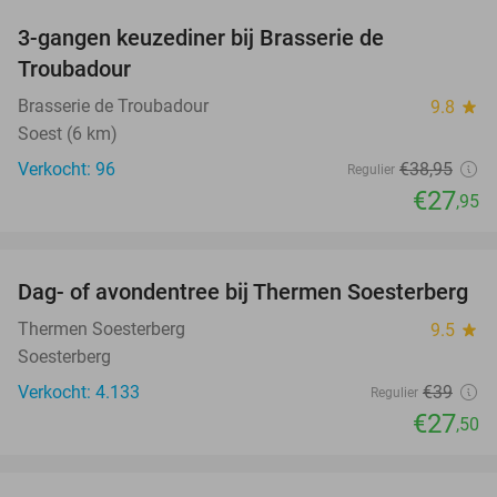
3-gangen keuzediner bij Brasserie de
28%
Troubadour
Brasserie de Troubadour
9.8
star
Soest (6 km)
Verkocht: 96
€38
,95
Regulier
€27
,95
favorite_border
Dag- of avondentree bij Thermen Soesterberg
29%
Thermen Soesterberg
9.5
star
Soesterberg
Verkocht: 4.133
€39
Regulier
€27
,50
favorite_border