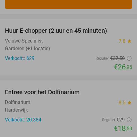
favorite_border
Huur E-chopper (2 uur en 45 minuten)
28%
Veluwe Specialist
7.8
star
Garderen (+1 locatie)
Verkocht: 629
€37
,50
Regulier
€26
,95
favorite_border
Entree voor het Dolfinarium
36%
Dolfinarium
8.5
star
Harderwijk
Verkocht: 20.384
€29
Regulier
€18
,50