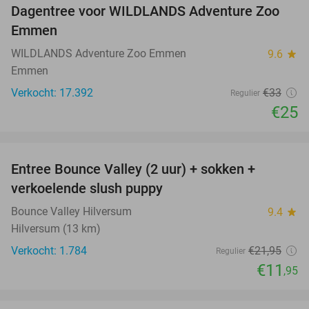
Dagentree voor WILDLANDS Adventure Zoo
24%
Emmen
WILDLANDS Adventure Zoo Emmen
9.6
star
Emmen
Verkocht: 17.392
€33
Regulier
€25
favorite_border
Entree Bounce Valley (2 uur) + sokken +
46%
verkoelende slush puppy
Bounce Valley Hilversum
9.4
star
Hilversum (13 km)
Verkocht: 1.784
€21
,95
Regulier
€11
,95
favorite_border