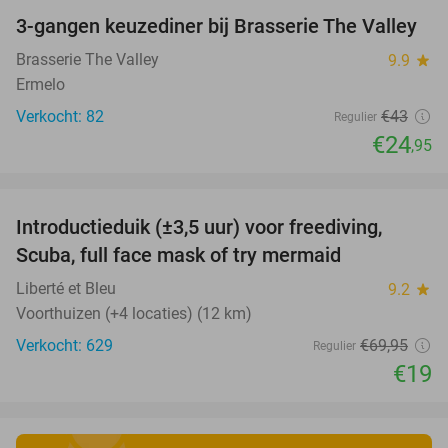
3-gangen keuzediner bij Brasserie The Valley
42%
Brasserie The Valley
9.9
star
Ermelo
Verkocht: 82
€43
Regulier
€24
,95
favorite_border
Introductieduik (±3,5 uur) voor freediving,
73%
Scuba, full face mask of try mermaid
Liberté et Bleu
9.2
star
Voorthuizen (+4 locaties) (12 km)
Verkocht: 629
€69
,95
Regulier
€19