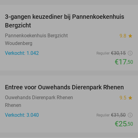
favorite_border
3-gangen keuzediner bij Pannenkoekenhuis
42%
Bergzicht
Pannenkoekenhuis Bergzicht
9.8
star
Woudenberg
Verkocht: 1.042
€30
,15
Regulier
€17
,50
favorite_border
Entree voor Ouwehands Dierenpark Rhenen
19%
Ouwehands Dierenpark Rhenen
9.5
star
Rhenen
Verkocht: 3.040
€31
,50
Regulier
€25
,50
favorite_border