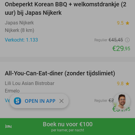
Onbeperkt Korean BBQ + welkomstdrankje (2
34%
uur) bij Japas Nijkerk
Japas Nijkerk
9.5
star
Nijkerk (8 km)
Verkocht: 1.133
€45
,45
Regulier
€29
,95
favorite_border
All-You-Can-Eat-diner (zonder tijdslimiet)
20%
Lili Lou Asian Bistrobar
9.8
star
Ermelo
close
Verkocht: 874
€39
,95
OPEN IN APP
Regulier
€31
,95
favorite_border
Boek nu voor €100
hotel
shopping_cart
Boek nu
navigate_next
per kamer, per nacht
3-gangendiner bij Fletcher Hotels