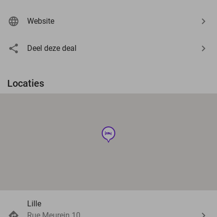
Website
Deel deze deal
Locaties
hotel
Lille
Rue Meurein 10