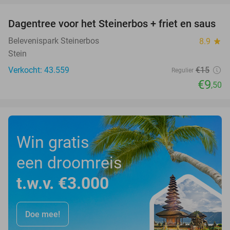
Dagentree voor het Steinerbos + friet en saus
37%
Belevenispark Steinerbos
8.9
star
Stein
Verkocht: 43.559
€15
Regulier
€9
,50
Win gratis
een droomreis
t.w.v. €3.000
Doe mee!