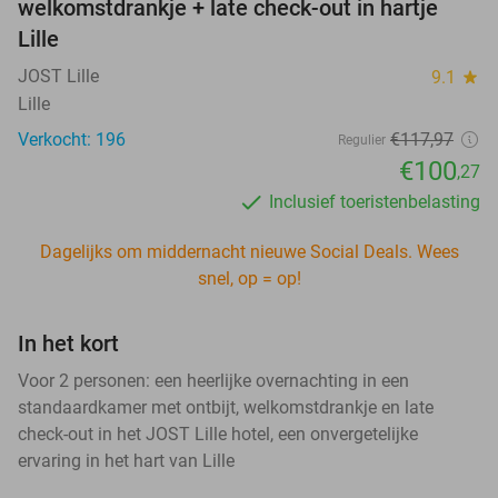
welkomstdrankje + late check-out in hartje
Lille
JOST Lille
9.1
star
Lille
Verkocht: 196
€117,97
Regulier
€100
,27
Inclusief toeristenbelasting
Dagelijks om middernacht nieuwe Social Deals. Wees
snel, op = op!
In het kort
Voor 2 personen: een heerlijke overnachting in een
standaardkamer met ontbijt, welkomstdrankje en late
check-out in het JOST Lille hotel, een onvergetelijke
ervaring in het hart van Lille