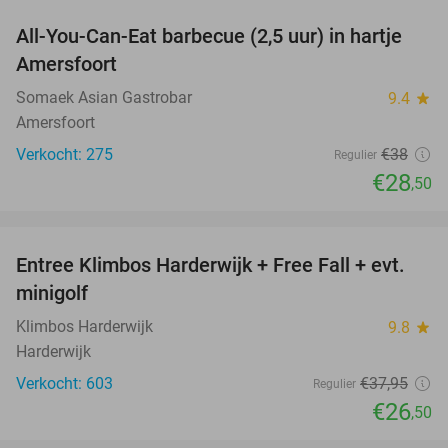
All-You-Can-Eat barbecue (2,5 uur) in hartje
25%
Amersfoort
Somaek Asian Gastrobar
9.4
star
Amersfoort
Verkocht: 275
€38
Regulier
€28
,50
favorite_border
Entree Klimbos Harderwijk + Free Fall + evt.
30%
minigolf
Klimbos Harderwijk
9.8
star
Harderwijk
Verkocht: 603
€37
,95
Regulier
€26
,50
favorite_border