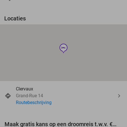
Locaties
hotel
Clervaux
Grand-Rue 14
Routebeschrijving
Maak gratis kans op een droomreis t.w.v. €3.000!