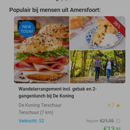
Populair bij mensen uit Amersfoort:
36%
NEW
TODAY
favorite_border
Wandelarrangement incl. gebak en 2-
gangenlunch bij De Koning
De Koning Terschuur
9.7
star
Terschuur (7 km)
Verkocht: 52
€21
,95
Regulier
€13
,95