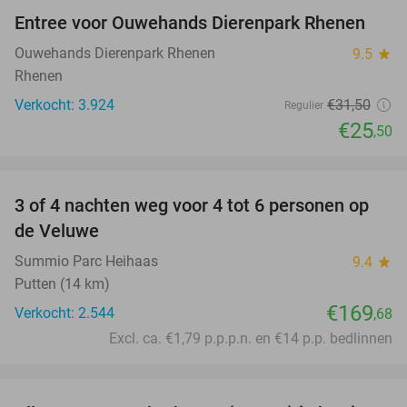
Entree voor Ouwehands Dierenpark Rhenen
19%
Ouwehands Dierenpark Rhenen
9.5
star
Rhenen
Verkocht: 3.924
€31
,50
Regulier
€25
,50
favorite_border
3 of 4 nachten weg voor 4 tot 6 personen op
de Veluwe
Summio Parc Heihaas
9.4
star
Putten (14 km)
€169
Verkocht: 2.544
,68
Excl. ca. €1,79 p.p.p.n. en €14 p.p. bedlinnen
favorite_border