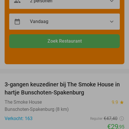
Zoek Restaurant
favorite_border
3-gangen keuzediner bij The Smoke House in
37%
hartje Bunschoten-Spakenburg
The Smoke House
9.9
star
Bunschoten-Spakenburg (8 km)
Verkocht: 163
€47
,40
Regulier
€29
,95