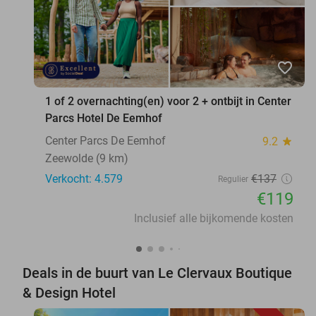
favorite_border
1 of 2 overnachting(en) voor 2 + ontbijt in Center
Parcs Hotel De Eemhof
Center Parcs De Eemhof
9.2
star
Zeewolde (9 km)
Verkocht: 4.579
€137
Regulier
€119
Inclusief alle bijkomende kosten
Deals in de buurt van Le Clervaux Boutique
& Design Hotel