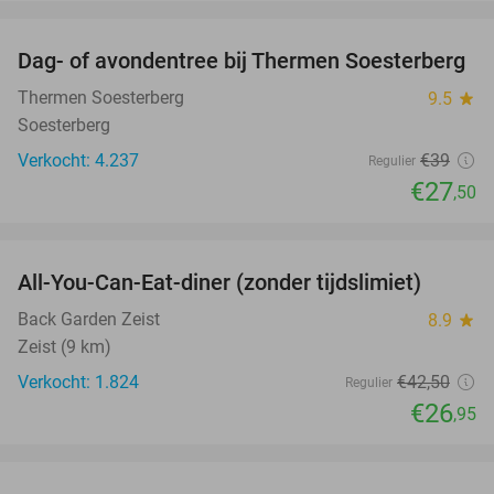
favorite_border
Dag- of avondentree bij Thermen Soesterberg
29%
Thermen Soesterberg
9.5
star
Soesterberg
Verkocht: 4.237
€39
Regulier
€27
,50
favorite_border
All-You-Can-Eat-diner (zonder tijdslimiet)
37%
Back Garden Zeist
8.9
star
Zeist (9 km)
Verkocht: 1.824
€42
,50
Regulier
€26
,95
favorite_border