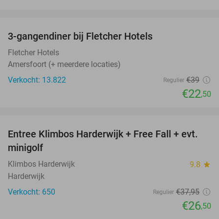
favorite_border
3-gangendiner bij Fletcher Hotels
42%
Fletcher Hotels
Amersfoort (+ meerdere locaties)
Verkocht: 13.822
€39
Regulier
€22
,50
favorite_border
Entree Klimbos Harderwijk + Free Fall + evt.
30%
minigolf
Klimbos Harderwijk
9.8
star
Harderwijk
Verkocht: 650
€37
,95
Regulier
€26
,50