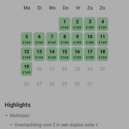
Ma
Di
Wo
Do
Vr
Za
Zo
1
2
3
4
€169
€189
€189
€169
5
6
7
8
9
10
11
€169
€169
€169
€169
€189
€189
€169
12
13
14
15
16
17
18
€169
€169
€169
€169
€189
€189
€169
19
20
21
22
23
24
25
€169
26
27
28
29
30
31
Highlights
Multideal:
​Overnachting voor 2 in een duplex suite +