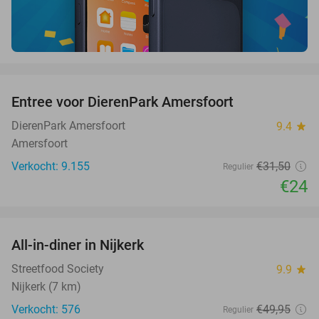
favorite_border
Entree voor DierenPark Amersfoort
24%
DierenPark Amersfoort
9.4
star
Amersfoort
Verkocht: 9.155
€31
,50
Regulier
€24
favorite_border
All-in-diner in Nijkerk
20%
Streetfood Society
9.9
star
Nijkerk (7 km)
Verkocht: 576
€49
,95
Regulier