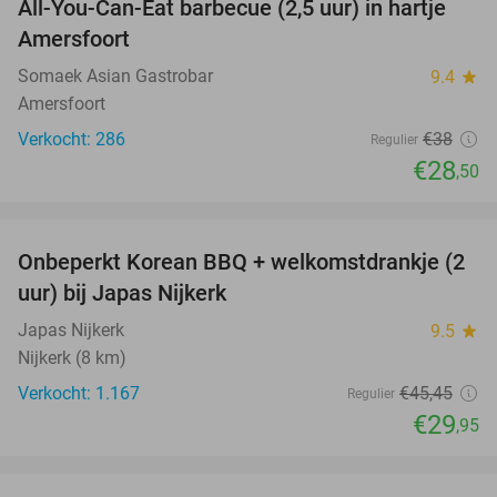
All-You-Can-Eat barbecue (2,5 uur) in hartje
25%
Amersfoort
Somaek Asian Gastrobar
9.4
star
Amersfoort
Verkocht: 286
€38
Regulier
€28
,50
favorite_border
Onbeperkt Korean BBQ + welkomstdrankje (2
34%
uur) bij Japas Nijkerk
Japas Nijkerk
9.5
star
Nijkerk (8 km)
Verkocht: 1.167
€45
,45
Regulier
€29
,95
favorite_border