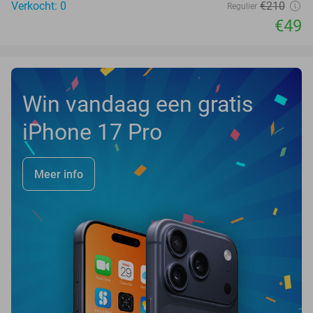
Verkocht: 0
€210
Regulier
€49
Win vandaag een gratis
iPhone 17 Pro
Meer info