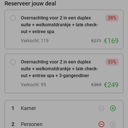
Reserveer jouw deal
Overnachting voor 2 in een duplex
38%
suite + welkomstdrankje + late check-
out + entree spa
€169
Verkocht: 119
€271
Overnachting voor 2 in een duplex
33%
suite + welkomstdrankje + late check-
out + entree spa + 3-gangendiner
€249
Verkocht: 95
€369
remove_circle_outline
add_circle_outline
1
Kamer
remove_circle_outline
add_circle_outline
2
Personen