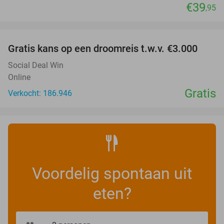
€39
,95
favorite_border
Gratis kans op een droomreis t.w.v. €3.000
Social Deal Win
Online
Gratis
Verkocht: 186.946
Voordelig spontaan uit
eten?