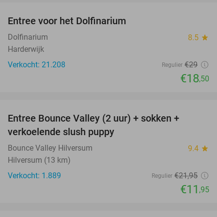
Entree voor het Dolfinarium
36%
Dolfinarium
8.5
star
Harderwijk
Verkocht: 21.208
€29
Regulier
€18
,50
favorite_border
Entree Bounce Valley (2 uur) + sokken +
46%
verkoelende slush puppy
Bounce Valley Hilversum
9.4
star
Hilversum (13 km)
Verkocht: 1.889
€21
,95
Regulier
€11
,95
favorite_border