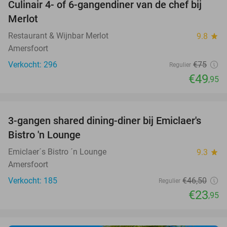
Culinair 4- of 6-gangendiner van de chef bij
33%
Merlot
Restaurant & Wijnbar Merlot
9.8
star
Amersfoort
Verkocht: 296
€75
Regulier
€49
,95
favorite_border
3-gangen shared dining-diner bij Emiclaer's
48%
Bistro 'n Lounge
Emiclaer´s Bistro ´n Lounge
9.3
star
Amersfoort
Verkocht: 185
€46
,50
Regulier
€23
,95