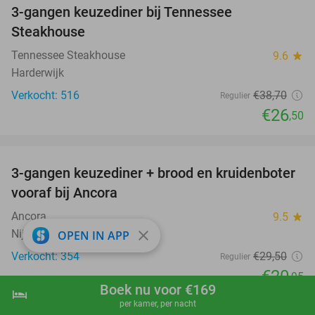
3-gangen keuzediner bij Tennessee
32%
Steakhouse
Tennessee Steakhouse
9.6
star
Harderwijk
Verkocht: 516
€38
,70
Regulier
€26
,50
favorite_border
3-gangen keuzediner + brood en kruidenboter
29%
vooraf bij Ancora
Ancora
9.5
star
Nijkerk (7 km)
close
OPEN IN APP
Verkocht: 354
€29
,50
Regulier
€20
,95
Boek nu voor €169
hotel
shopping_cart
Boek nu
navigate_next
favorite_border
per kamer, per nacht