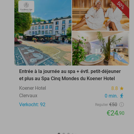
50%
favorite_border
Entrée à la journée au spa + évtl. petit-déjeuner
et plus au Spa Cinq Mondes du Koener Hotel
Koener Hotel
8.8
star
Clervaux
0 min.
directions_walk
Verkocht: 92
€50
Regulier
€24
,90