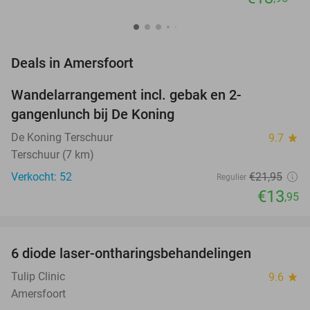
favorite_border
Deals in Amersfoort
Wandelarrangement incl. gebak en 2-
36%
NEW
gangenlunch bij De Koning
TODAY
De Koning Terschuur
9.7
star
Terschuur (7 km)
Verkocht: 52
€21
,95
Regulier
€13
,95
favorite_border
6 diode laser-ontharingsbehandelingen
77%
NEW
TODAY
Tulip Clinic
9.6
star
Amersfoort