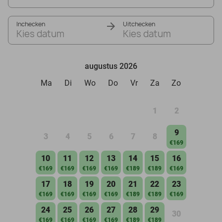
Inchecken
Uitchecken
Kies datum
Kies datum
augustus 2026
Ma
Di
Wo
Do
Vr
Za
Zo
1
2
9
3
4
5
6
7
8
€169
10
11
12
13
14
15
16
€169
€169
€169
€169
€189
€189
€169
17
18
19
20
21
22
23
€169
€169
€169
€169
€189
€189
€169
24
25
26
27
28
29
30
€169
€169
€169
€169
€189
€189