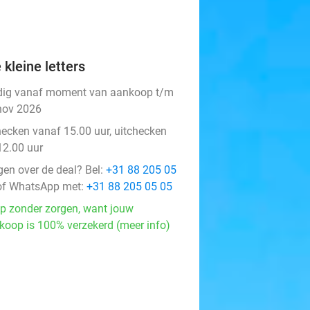
 kleine letters
dig vanaf moment van aankoop t/m
nov 2026
hecken vanaf 15.00 uur, uitchecken
12.00 uur
gen over de deal? Bel:
+31 88 205 05
f WhatsApp met:
+31 88 205 05 05
p zonder zorgen, want jouw
koop is 100% verzekerd (meer info)