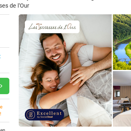
ses de l'Our
n
:
gate_next
e
!
den.