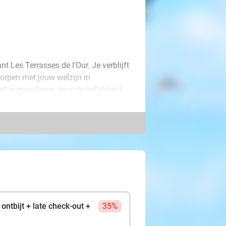
t Les Terrasses de l'Our. Je verblijft
tworpen met jouw welzijn in
 je meeslepen door de lieflijkheid
omisch ontbijt op je te wachten, met
del hand in hand over de paden van
orpjes zoals Rochehaut, Bouillon en
looiende landschap. Om jouw verblijf
gangendiner in de elegante setting
erblijf, met natuur, smaken en
ontbijt + late check-out +
35%