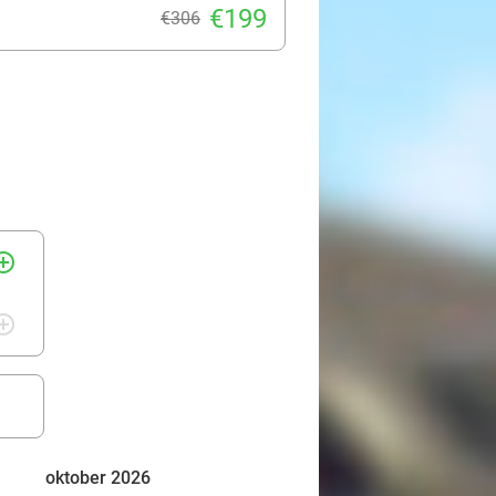
€199
€306
rcle_outline
rcle_outline
oktober 2026