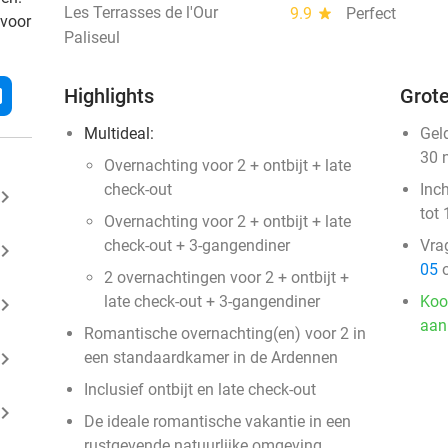
Les Terrasses de l'Our
9.9
star
Perfect
 voor
Paliseul
l
Highlights
Grote
Multideal:
Gel
30 
Overnachting voor 2 + ontbijt + late
check-out
Inc
ard_arrow_right
tot 
Overnachting voor 2 + ontbijt + late
check-out + 3-gangendiner
Vra
ard_arrow_right
05
o
2 overnachtingen voor 2 + ontbijt +
late check-out + 3-gangendiner
Koo
ard_arrow_right
aan
Romantische overnachting(en) voor 2 in
ard_arrow_right
een standaardkamer in de Ardennen
Inclusief ontbijt en late check-out
ard_arrow_right
De ideale romantische vakantie in een
rustgevende natuurlijke omgeving