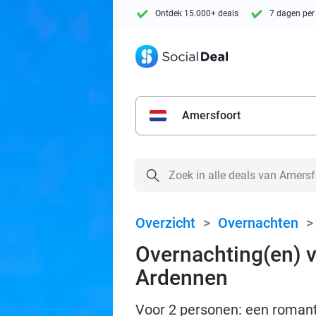
Ontdek 15.000+ deals
7 dagen per
Amersfoort
Overzicht
>
Overnachten
Overnachting(en) vo
Ardennen
Voor 2 personen: een romantis