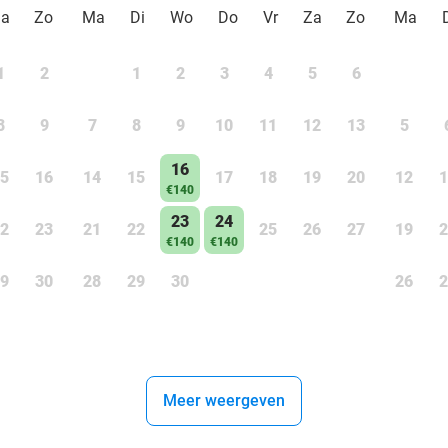
Za
Zo
Ma
Di
Wo
Do
Vr
Za
Zo
Ma
1
2
1
2
3
4
5
6
8
9
7
8
9
10
11
12
13
5
16
5
16
14
15
17
18
19
20
12
1
€140
23
24
2
23
21
22
25
26
27
19
2
€140
€140
9
30
28
29
30
26
2
Meer weergeven