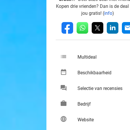
Kopen drie vrienden? Dan is de deal
jou gratis! (
info
)
whatsapp
linkedin
fb
mai
list
keybo
Multideal
date_range
keybo
Beschikbaarheid
chat
keybo
Selectie van recensies
work
keybo
Bedrijf
language
keybo
Website