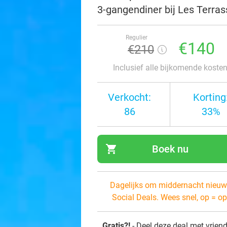
3-gangendiner bij Les Terras
Regulier
€140
€210
Inclusief alle bijkomende koste
Verkocht:
Korting
86
33%
shopping_cart
Boek nu
navi
Dagelijks om middernacht nieuw
Social Deals. Wees snel, op = op
Gratis?!
- Deel deze deal met vrien