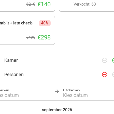
€140
€210
Verkocht: 63
tbijt + late check-
40%
€298
€496
remove_circle_outline
add_ci
Kamer
remove_circle_outline
add_ci
Personen
hecken
Uitchecken
es datum
Kies datum
september 2026