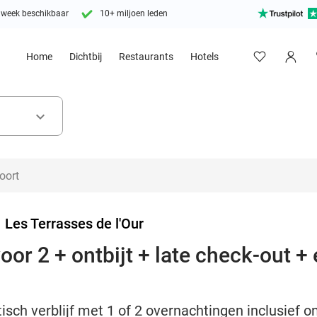
 week beschikbaar
10+ miljoen leden
Home
Dichtbij
Restaurants
Hotels
keyboard_arrow_down
>
Les Terrasses de l'Our
or 2 + ontbijt + late check-out + e
ch verblijf met 1 of 2 overnachtingen inclusief ont