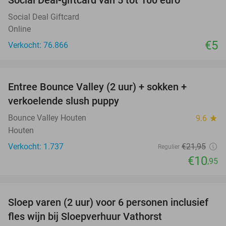
Social Deal Giftcard
Online
€5
Verkocht: 76.866
favorite_border
Entree Bounce Valley (2 uur) + sokken +
50%
verkoelende slush puppy
Bounce Valley Houten
9.6
star
Houten
Verkocht: 1.737
€21
,95
Regulier
€10
,95
favorite_border
Sloep varen (2 uur) voor 6 personen inclusief
41%
fles wijn bij Sloepverhuur Vathorst