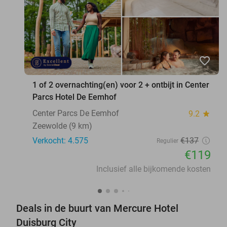
favorite_border
1 of 2 overnachting(en) voor 2 + ontbijt in Center
Parcs Hotel De Eemhof
Center Parcs De Eemhof
9.2
star
Zeewolde (9 km)
Verkocht: 4.575
€137
Regulier
€119
Inclusief alle bijkomende kosten
Deals in de buurt van Mercure Hotel
Duisburg City