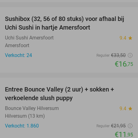
favorite_border
Sushibox (32, 56 of 80 stuks) voor afhaal bij
50%
Uchi Sushi in hartje Amersfoort
Uchi Sushi Amersfoort
9.4
star
Amersfoort
Verkocht: 24
€33
,50
Regulier
€16
,75
favorite_border
Entree Bounce Valley (2 uur) + sokken +
46%
verkoelende slush puppy
Bounce Valley Hilversum
9.4
star
Hilversum (13 km)
Verkocht: 1.860
€21
,95
Regulier
€11
,95