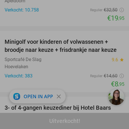
Apeldoorn
Verkocht: 10.758
€32
,50
Regulier
€19
,95
favorite_border
Minigolf voor kinderen of volwassenen +
39%
broodje naar keuze + frisdrankje naar keuze
Sportcafé De Slag
9.6
star
Hoevelaken
Verkocht: 383
€14
,60
Regulier
€8
,95
favorite_border
close
OPEN IN APP
3- of 4-gangen keuzediner bij Hotel Baars
45%
Hotel Baars
9.9
star
Uitverkocht!
Harderwijk