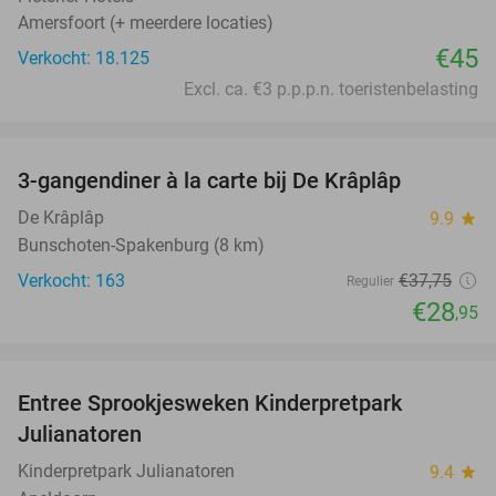
Amersfoort (+ meerdere locaties)
€45
Verkocht: 18.125
Excl. ca. €3 p.p.p.n. toeristenbelasting
favorite_border
3-gangendiner à la carte bij De Krâplâp
23%
De Krâplâp
9.9
star
Bunschoten-Spakenburg (8 km)
Verkocht: 163
€37
,75
Regulier
€28
,95
favorite_border
Entree Sprookjesweken Kinderpretpark
39%
Julianatoren
Kinderpretpark Julianatoren
9.4
star