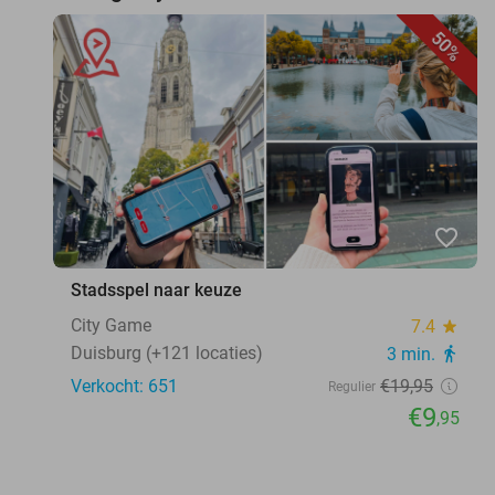
50%
favorite_border
Stadsspel naar keuze
City Game
7.4
star
Duisburg (+121 locaties)
3 min.
directions_walk
Verkocht: 651
€19
,95
Regulier
€9
,95