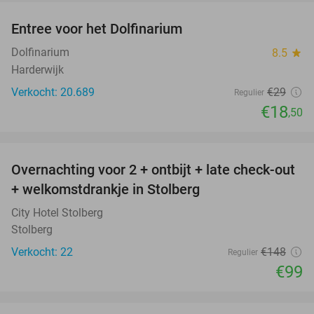
Entree voor het Dolfinarium
36%
Dolfinarium
8.5
star
Harderwijk
Verkocht: 20.689
€29
Regulier
€18
,50
favorite_border
Overnachting voor 2 + ontbijt + late check-out
33%
+ welkomstdrankje in Stolberg
City Hotel Stolberg
Stolberg
Verkocht: 22
€148
Regulier
€99
favorite_border