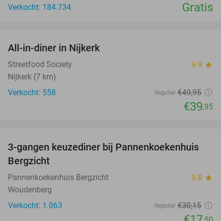
Gratis
Verkocht: 184.734
favorite_border
All-in-diner in Nijkerk
20%
Streetfood Society
9.9
star
Nijkerk (7 km)
Verkocht: 558
€49
,95
Regulier
€39
,95
favorite_border
3-gangen keuzediner bij Pannenkoekenhuis
42%
Bergzicht
Pannenkoekenhuis Bergzicht
9.8
star
Woudenberg
Verkocht: 1.063
€30
,15
Regulier
€17
,50