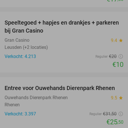
favorite_border
Speeltegoed + hapjes en drankjes + parkeren
50%
bij Gran Casino
Gran Casino
9.4
star
Leusden (+2 locaties)
Verkocht: 4.213
€20
Regulier
€10
favorite_border
Entree voor Ouwehands Dierenpark Rhenen
19%
Ouwehands Dierenpark Rhenen
9.5
star
Rhenen
Verkocht: 3.397
€31
,50
Regulier
€25
,50