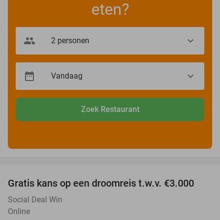
eten?
Zoek Restaurant
favorite_border
Gratis kans op een droomreis t.w.v. €3.000
Social Deal Win
Online