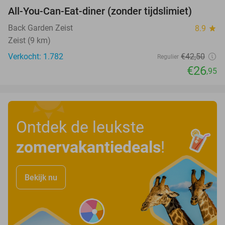
All-You-Can-Eat-diner (zonder tijdslimiet)
37%
Back Garden Zeist
8.9
star
Zeist (9 km)
Verkocht: 1.782
€42
,50
Regulier
€26
,95
Ontdek de leukste
zomervakantiedeals
!
Bekijk nu