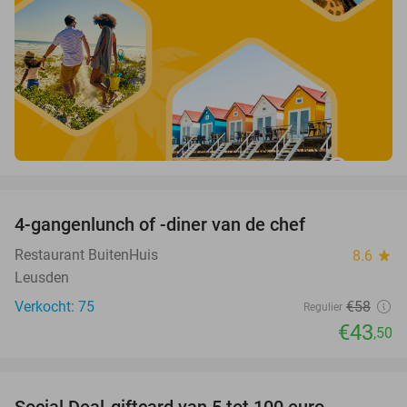
favorite_border
4-gangenlunch of -diner van de chef
25%
Restaurant BuitenHuis
8.6
star
Leusden
Verkocht: 75
€58
Regulier
€43
,50
favorite_border
Social Deal-giftcard van 5 tot 100 euro