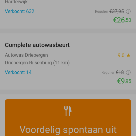
Harderwijk
Verkocht: 632
€37
,95
Regulier
€26
,50
favorite_border
Complete autowasbeurt
45%
NEW
TODAY
Autowas Driebergen
9.0
star
Driebergen-Rijsenburg (11 km)
Verkocht: 14
€18
Regulier
€9
,95
Voordelig spontaan uit