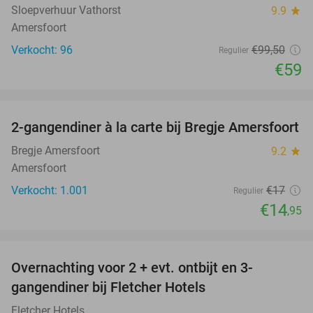
Sloepverhuur Vathorst
9.9
star
Amersfoort
Verkocht: 96
€99
,50
Regulier
€59
favorite_border
2-gangendiner à la carte bij Bregje Amersfoort
12%
Bregje Amersfoort
9.2
star
Amersfoort
Verkocht: 1.001
€17
Regulier
€14
,95
favorite_border
Overnachting voor 2 + evt. ontbijt en 3-
gangendiner bij Fletcher Hotels
Fletcher Hotels