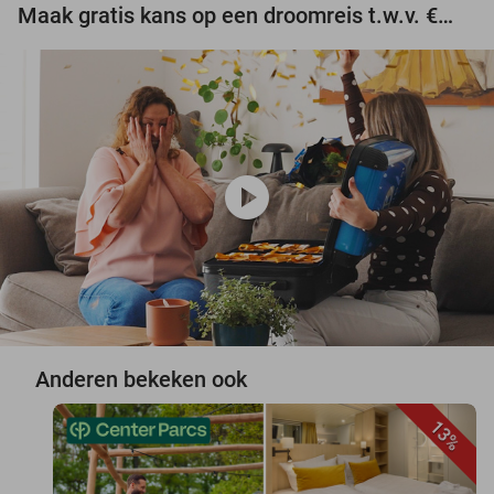
Maak gratis kans op een droomreis t.w.v. €3.000!
play_circle
Anderen bekeken ook
13%