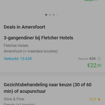
favorite_border
Deals in Amersfoort
3-gangendiner bij Fletcher Hotels
42%
Fletcher Hotels
Amersfoort (+ meerdere locaties)
Verkocht: 13.628
€39
Regulier
€22
,50
favorite_border
Gezichtsbehandeling naar keuze (30 of 60
55%
NEW
min) of acupunctuur
TODAY
Glow & Flow
10.0
star
Ermelo (+1 locatie)