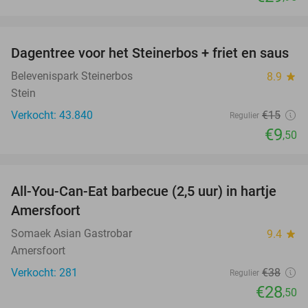
favorite_border
Dagentree voor het Steinerbos + friet en saus
37%
Belevenispark Steinerbos
8.9
star
Stein
Verkocht: 43.840
€15
Regulier
€9
,50
favorite_border
All-You-Can-Eat barbecue (2,5 uur) in hartje
25%
Amersfoort
Somaek Asian Gastrobar
9.4
star
Amersfoort
Verkocht: 281
€38
Regulier
€28
,50