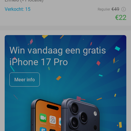
Verkocht: 15
€49
Regulier
€22
Win vandaag een gratis
iPhone 17 Pro
Meer info