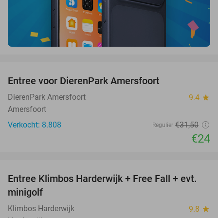
favorite_border
Entree voor DierenPark Amersfoort
24%
DierenPark Amersfoort
9.4
star
Amersfoort
Verkocht: 8.808
€31
,50
Regulier
€24
favorite_border
Entree Klimbos Harderwijk + Free Fall + evt.
30%
minigolf
Klimbos Harderwijk
9.8
star