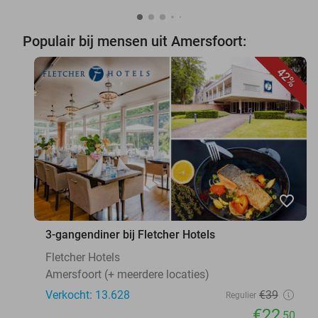
Populair bij mensen uit Amersfoort:
42%
favorite_border
3-gangendiner bij Fletcher Hotels
Fletcher Hotels
Amersfoort (+ meerdere locaties)
Verkocht: 13.628
€39
Regulier
€22
,50