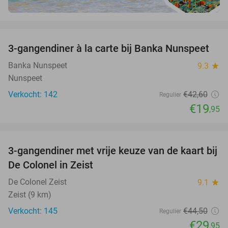
favorite_border
3-gangendiner à la carte bij Banka Nunspeet
53%
Banka Nunspeet
9.3
star
Nunspeet
Verkocht: 142
€42
,60
Regulier
€19
,95
favorite_border
3-gangendiner met vrije keuze van de kaart bij
33%
De Colonel in Zeist
De Colonel Zeist
9.1
star
Zeist (9 km)
Verkocht: 145
€44
,50
Regulier
€29
,95