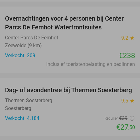
favorite_border
Overnachtingen voor 4 personen bij Center
Parcs De Eemhof Waterfrontsuites
Center Parcs De Eemhof
9.2
star
Zeewolde (9 km)
€238
Verkocht: 209
Inclusief toeristenbelasting en bedlinnen
favorite_border
Dag- of avondentree bij Thermen Soesterberg
29%
Thermen Soesterberg
9.5
star
Soesterberg
Verkocht: 4.184
€39
Regulier
€27
,50
favorite_border