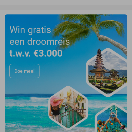
Win gratis
een droomreis
t.w.v. €3.000
Doe mee!