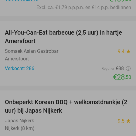
Excl. ca. €1,79 p.p.p.n. en €14 p.p. bedlinnen
favorite_border
All-You-Can-Eat barbecue (2,5 uur) in hartje
25%
Amersfoort
Somaek Asian Gastrobar
9.4
star
Amersfoort
Verkocht: 286
€38
Regulier
€28
,50
favorite_border
Onbeperkt Korean BBQ + welkomstdrankje (2
34%
uur) bij Japas Nijkerk
Japas Nijkerk
9.5
star
Nijkerk (8 km)