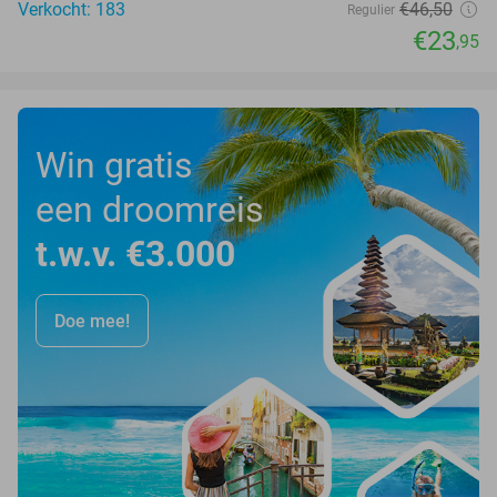
Verkocht: 183
€46
,50
Regulier
€23
,95
Win gratis
een droomreis
t.w.v. €3.000
Doe mee!