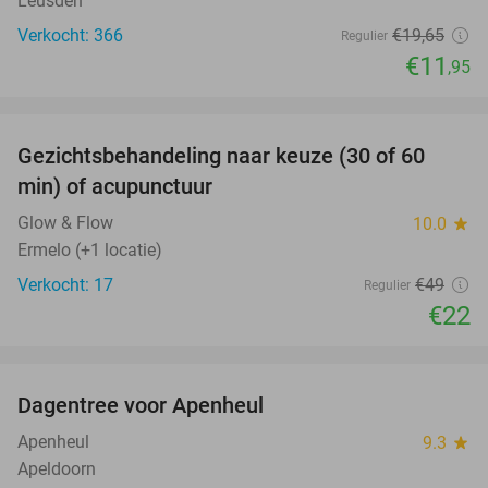
Leusden
Verkocht: 366
€19
,65
Regulier
€11
,95
favorite_border
Gezichtsbehandeling naar keuze (30 of 60
55%
min) of acupunctuur
Glow & Flow
10.0
star
Ermelo (+1 locatie)
Verkocht: 17
€49
Regulier
€22
favorite_border
Dagentree voor Apenheul
36%
Apenheul
9.3
star
Apeldoorn