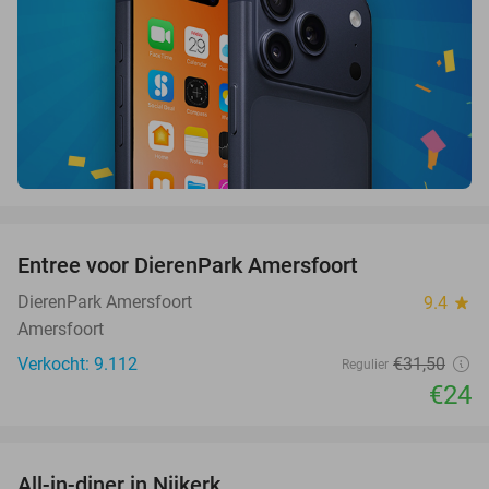
favorite_border
Entree voor DierenPark Amersfoort
24%
DierenPark Amersfoort
9.4
star
Amersfoort
Verkocht: 9.112
€31
,50
Regulier
€24
favorite_border
All-in-diner in Nijkerk