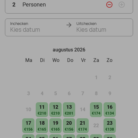
remove_circle_outline
add_circle_outline
2
Personen
Inchecken
Uitchecken
Kies datum
Kies datum
augustus 2026
Ma
Di
Wo
Do
Vr
Za
Zo
1
2
3
4
5
6
7
8
9
11
12
13
15
16
10
14
€210
€210
€201
€174
€134
17
18
19
20
21
23
22
€156
€165
€165
€156
€174
€138