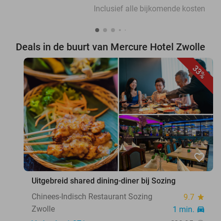
Inclusief alle bijkomende kosten
Deals in de buurt van Mercure Hotel Zwolle
33%
favorite_border
Uitgebreid shared dining-diner bij Sozing
Chinees-Indisch Restaurant Sozing
9.7
star
Zwolle
1 min.
directions_car