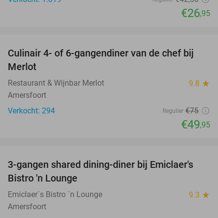
€26
,95
favorite_border
Culinair 4- of 6-gangendiner van de chef bij
33%
Merlot
Restaurant & Wijnbar Merlot
9.8
star
Amersfoort
Verkocht: 294
€75
Regulier
€49
,95
favorite_border
3-gangen shared dining-diner bij Emiclaer's
48%
Bistro 'n Lounge
Emiclaer´s Bistro ´n Lounge
9.3
star
Amersfoort