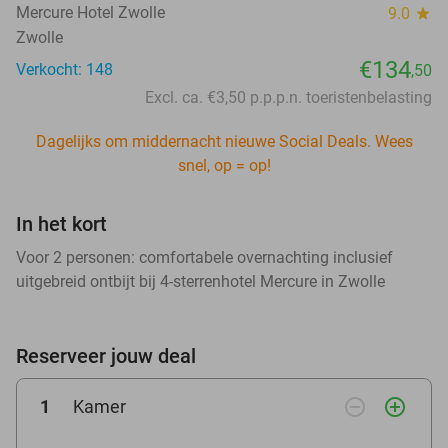
Mercure Hotel Zwolle
9.0
star
Zwolle
€134
Verkocht: 148
,50
Excl. ca. €3,50 p.p.p.n. toeristenbelasting
Dagelijks om middernacht nieuwe Social Deals. Wees
snel, op = op!
In het kort
Voor 2 personen: comfortabele overnachting inclusief
uitgebreid ontbijt bij 4-sterrenhotel Mercure in Zwolle
Reserveer jouw deal
remove_circle_outline
add_circle_outline
1
Kamer