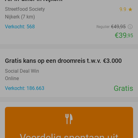
20%
Streetfood Society
9.9
star
Nijkerk (7 km)
Verkocht: 568
€49
,95
Regulier
€39
,95
favorite_border
Gratis kans op een droomreis t.w.v. €3.000
Social Deal Win
Online
Gratis
Verkocht: 186.663
Voordelig spontaan uit