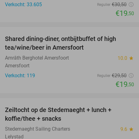
Verkocht: 33.605
€30
,50
Regulier
€19
,50
favorite_border
Shared dining-diner, ontbijtbuffet of high
34%
tea/wine/beer in Amersfoort
Amrâth Berghotel Amersfoort
10.0
star
Amersfoort
Verkocht: 119
€29
,50
Regulier
€19
,50
favorite_border
Zeiltocht op de Stedemaeght + lunch +
39%
koffie/thee + snacks
Stedemaeght Sailing Charters
9.6
star
Lelystad