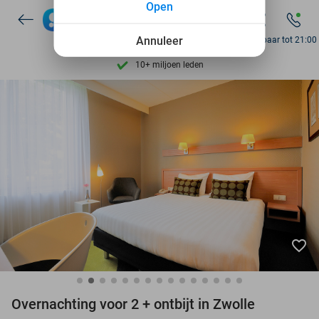
Open
7 dagen per week beschikbaar
10+ miljoen leden
Annuleer
Bereikbaar tot 21:00
9,4
op basis van
206.226 reviews
Ontdek 15.000+ deals
7 dagen per week beschikbaar
10+ miljoen leden
favorite_border
Overnachting voor 2 + ontbijt in Zwolle