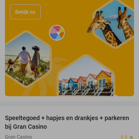
Bekijk nu
favorite_border
Speeltegoed + hapjes en drankjes + parkeren
50%
bij Gran Casino
Gran Casino
9.4
star