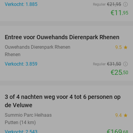
Verkocht: 1.885
€21
,95
Regulier
€11
,95
favorite_border
Entree voor Ouwehands Dierenpark Rhenen
19%
Ouwehands Dierenpark Rhenen
9.5
star
Rhenen
Verkocht: 3.859
€31
,50
Regulier
€25
,50
favorite_border
3 of 4 nachten weg voor 4 tot 6 personen op
de Veluwe
Summio Parc Heihaas
9.4
star
Putten (14 km)
€169
Verkocht: 2.543
,68