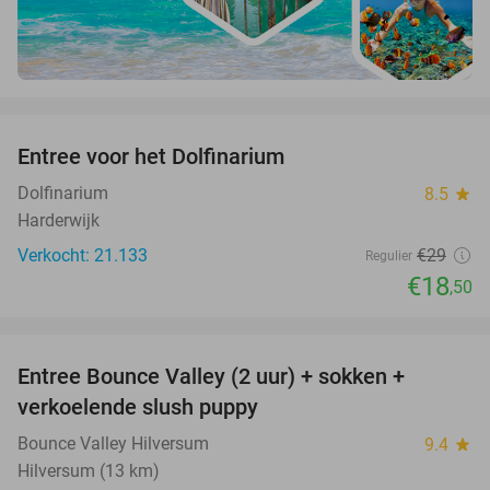
favorite_border
Entree voor het Dolfinarium
36%
Dolfinarium
8.5
star
Harderwijk
Verkocht: 21.133
€29
Regulier
€18
,50
favorite_border
Entree Bounce Valley (2 uur) + sokken +
46%
verkoelende slush puppy
Bounce Valley Hilversum
9.4
star
Hilversum (13 km)