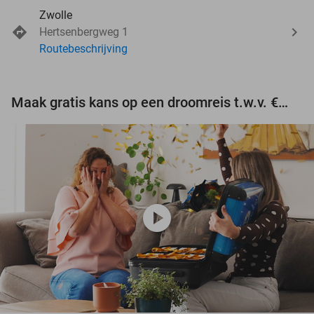
Zwolle
Hertsenbergweg 1
Routebeschrijving
Maak gratis kans op een droomreis t.w.v. €3.000!
play_circle