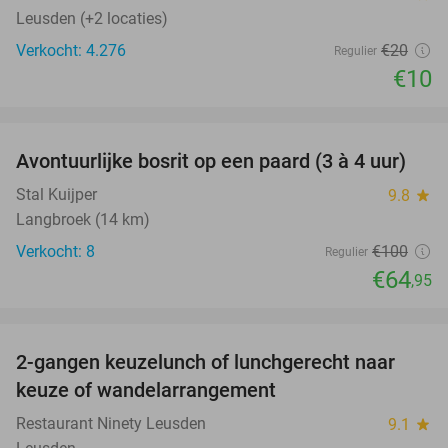
Leusden (+2 locaties)
Verkocht: 4.276
€20
Regulier
€10
favorite_border
Avontuurlijke bosrit op een paard (3 à 4 uur)
35%
Stal Kuijper
9.8
star
Langbroek (14 km)
Verkocht: 8
€100
Regulier
€64
,95
favorite_border
2-gangen keuzelunch of lunchgerecht naar
39%
keuze of wandelarrangement
Restaurant Ninety Leusden
9.1
star