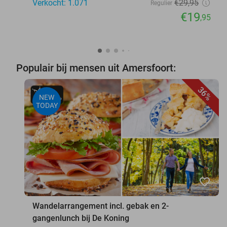
Verkocht: 1.071
€29
,95
Regulier
€19
,95
Populair bij mensen uit Amersfoort:
36%
NEW
TODAY
favorite_border
Wandelarrangement incl. gebak en 2-
gangenlunch bij De Koning