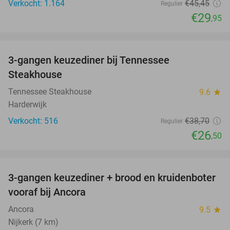
Verkocht: 1.164
€45
,45
Regulier
€29
,95
favorite_border
3-gangen keuzediner bij Tennessee
32%
Steakhouse
Tennessee Steakhouse
9.6
star
Harderwijk
Verkocht: 516
€38
,70
Regulier
€26
,50
favorite_border
3-gangen keuzediner + brood en kruidenboter
29%
vooraf bij Ancora
Ancora
9.5
star
Nijkerk (7 km)