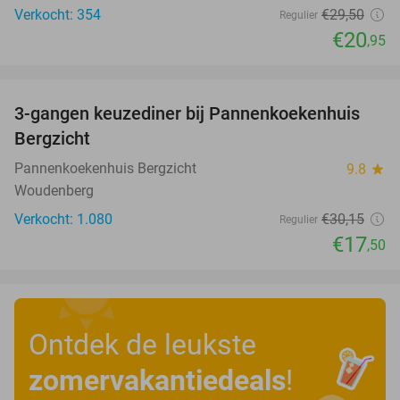
Verkocht: 354
€29
,50
Regulier
€20
,95
favorite_border
3-gangen keuzediner bij Pannenkoekenhuis
42%
Bergzicht
Pannenkoekenhuis Bergzicht
9.8
star
Woudenberg
Verkocht: 1.080
€30
,15
Regulier
€17
,50
Ontdek de leukste
zomervakantiedeals
!