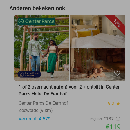
Anderen bekeken ook
13%
favorite_border
1 of 2 overnachting(en) voor 2 + ontbijt in Center
Parcs Hotel De Eemhof
Center Parcs De Eemhof
9.2
star
Zeewolde (9 km)
Verkocht: 4.579
€137
Regulier
€119