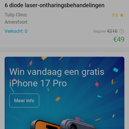
6 diode laser-ontharingsbehandelingen
77%
NEW
TODAY
Tulip Clinic
9.6
star
Amersfoort
Verkocht: 0
€210
Regulier
€49
Win vandaag een gratis
iPhone 17 Pro
Meer info