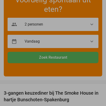
eten?
Zoek Restaurant
favorite_border
3-gangen keuzediner bij The Smoke House in
37%
hartje Bunschoten-Spakenburg