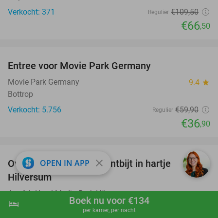
Verkocht: 371
€109
,50
Regulier
€66
,50
favorite_border
Entree voor Movie Park Germany
38%
Movie Park Germany
9.4
star
Bottrop
Verkocht: 5.756
€59
,90
Regulier
€36
,90
favorite_border
close
Overnachting voor 2 + ontbijt in hartje
OPEN IN APP
14%
Hilversum
Amrâth Hotel Media Park Hilversum
8.9
star
Boek nu voor €134
hotel
shopping_cart
Boek nu
navigate_next
Hilversum (13 km)
per kamer, per nacht