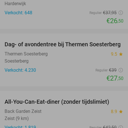
Harderwijk
Verkocht: 648
€37
,95
Regulier
€26
,50
favorite_border
Dag- of avondentree bij Thermen Soesterberg
29%
Thermen Soesterberg
9.5
star
Soesterberg
Verkocht: 4.230
€39
Regulier
€27
,50
favorite_border
All-You-Can-Eat-diner (zonder tijdslimiet)
37%
Back Garden Zeist
8.9
star
Zeist (9 km)
Verkocht: 1.819
€42
,50
Regulier