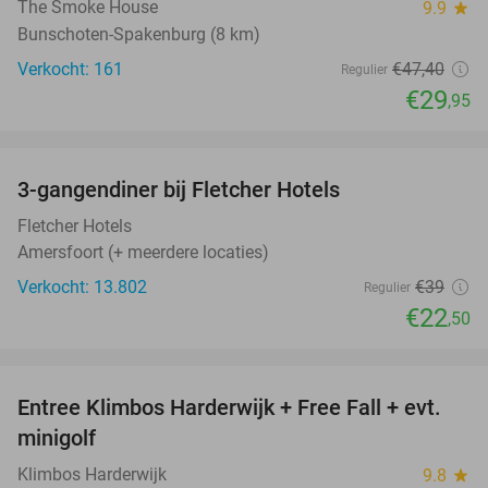
The Smoke House
9.9
star
Bunschoten-Spakenburg (8 km)
Verkocht: 161
€47
,40
Regulier
€29
,95
favorite_border
3-gangendiner bij Fletcher Hotels
42%
Fletcher Hotels
Amersfoort (+ meerdere locaties)
Verkocht: 13.802
€39
Regulier
€22
,50
favorite_border
Entree Klimbos Harderwijk + Free Fall + evt.
30%
minigolf
Klimbos Harderwijk
9.8
star