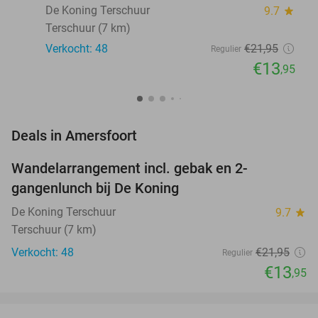
De Koning Terschuur
9.7
star
Terschuur (7 km)
Verkocht: 48
€21
,95
Regulier
€13
,95
favorite_border
Deals in Amersfoort
Wandelarrangement incl. gebak en 2-
36%
NEW
gangenlunch bij De Koning
TODAY
De Koning Terschuur
9.7
star
Terschuur (7 km)
Verkocht: 48
€21
,95
Regulier
€13
,95
favorite_border