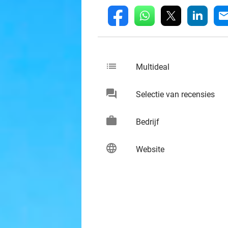
whatsapp
linkedin
fb
mai
list
keybo
Multideal
chat
keybo
Selectie van recensies
work
keybo
Bedrijf
language
keybo
Website