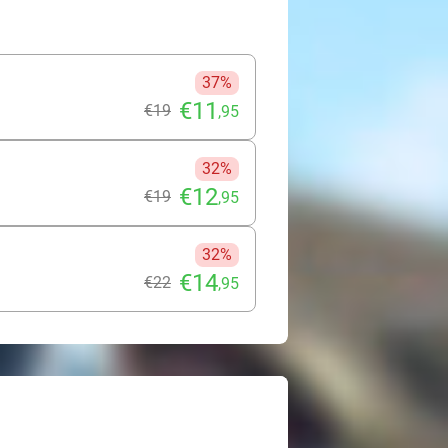
37%
€11
€19
,95
32%
€12
€19
,95
32%
€14
€22
,95