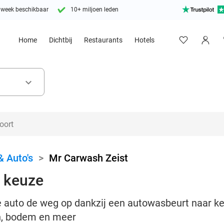
 week beschikbaar
10+ miljoen leden
Home
Dichtbij
Restaurants
Hotels
keyboard_arrow_down
& Auto's
>
Mr Carwash Zeist
 keuze
auto de weg op dankzij een autowasbeurt naar keu
en, bodem en meer