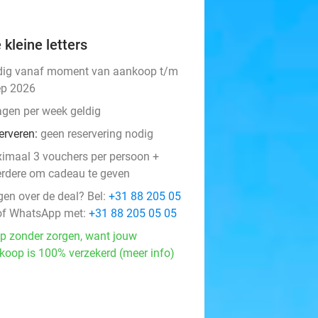
 kleine letters
dig vanaf moment van aankoop t/m
ep 2026
agen per week geldig
erveren:
geen reservering nodig
imaal 3 vouchers per persoon +
rdere om cadeau te geven
gen over de deal? Bel:
+31 88 205 05
f WhatsApp met:
+31 88 205 05 05
p zonder zorgen, want jouw
koop is 100% verzekerd (meer info)