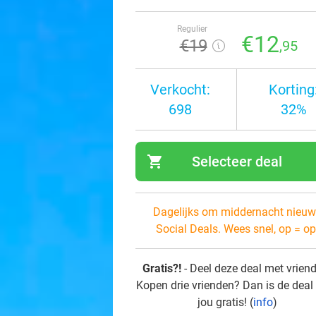
Regulier
€12
€19
,95
Verkocht:
Korting
698
32%
shopping_cart
Selecteer deal
navi
Dagelijks om middernacht nieuw
Social Deals. Wees snel, op = op
Gratis?!
- Deel deze deal met vrien
Kopen drie vrienden? Dan is de deal
jou gratis! (
info
)