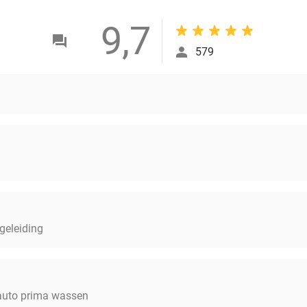
9,7
579
geleiding
auto prima wassen