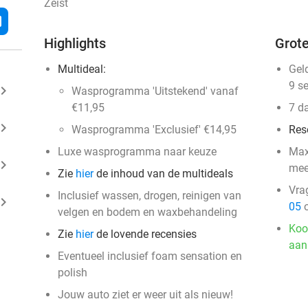
Zeist
l
Highlights
Grote
Multideal:
Gel
9 s
ard_arrow_right
Wasprogramma 'Uitstekend' vanaf
€11,95
7 d
ard_arrow_right
Wasprogramma 'Exclusief' €14,95
Res
Luxe wasprogramma naar keuze
Max
ard_arrow_right
mee
Zie
hier
de inhoud van de multideals
Vra
Inclusief wassen, drogen, reinigen van
ard_arrow_right
05
o
velgen en bodem en waxbehandeling
Koo
Zie
hier
de lovende recensies
aan
Eventueel inclusief foam sensation en
polish
Jouw auto ziet er weer uit als nieuw!