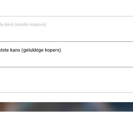
y bird (snelle kopers)
tste kans (gelukkige kopers)